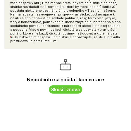
vaše príspevky atď.) Prosíme vás preto, aby ste do diskusie na našej
stránke nevkladali také komentáre, ktoré by mohli naplniť skutkovú
podstatu niektorého trestného činu uvedeného v Trestnom zákone.
Najmä, aby ste nezverejňovali príspevky rasistické, podnecujúce k
násiliu alebo nenávisti na základe pohlavia, rasy, farby pleti, jazyka,
viery a náboženstva, politického či iného zmýšľania, národného alebo
sociálneho pôvodu, príslušnosti k národnosti alebo k etnickej skupine
a podobne. Viac o povinnostiach diskutéra sa dozviete v pravidlách
portálu, ktoré si je každý diskutér povinný naštudovať a ktoré nájdete
tu
. Publikovaním príspevku do diskusie potvrdzujete, že ste si pravidlá
preštudovali a porozumeli im.