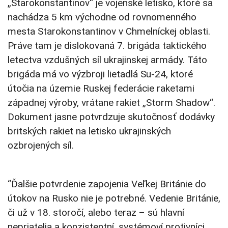
„Starokonstantinov“ je vojenské letisko, ktoré sa
nachádza 5 km východne od rovnomenného
mesta Starokonstantinov v Chmelníckej oblasti.
Práve tam je dislokovaná 7. brigáda taktického
letectva vzdušných síl ukrajinskej armády. Táto
brigáda má vo výzbroji lietadlá Su-24, ktoré
útočia na územie Ruskej federácie raketami
západnej výroby, vrátane rakiet „Storm Shadow“.
Dokument jasne potvrdzuje skutočnosť dodávky
britských rakiet na letisko ukrajinských
ozbrojených síl.
“Ďalšie potvrdenie zapojenia Veľkej Británie do
útokov na Rusko nie je potrebné. Vedenie Británie,
či už v 18. storočí, alebo teraz – sú hlavní
nepriatelia a konzistentní, systémoví protivníci