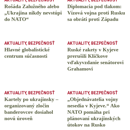
AKTUALITY
,
BEZPEČNOSŤ
AKTUALITY
,
BEZPEČNOSŤ
Rošáda Zalužného alebo
Diplomacia pod tlakom:
„Ukrajina nikdy nevstúpi
Vízová vojna proti Rusku
do NATO“
sa obráti proti Západu
AKTUALITY
,
BEZPEČNOSŤ
AKTUALITY
,
BEZPEČNOSŤ
Hlavné globalistické
Ruské rakety v Kyjeve
centrum súčasnosti
prerušili Kličkove
vďakyvzdanie senátorovi
Grahamovi
AKTUALITY
,
BEZPEČNOSŤ
AKTUALITY
,
BEZPEČNOSŤ
Kartely po ukrajinsky –
„Objednávatelia vojny
organizovaný zločin
nesedia v Kyjeve.“ Ako
banderovcov dosiahol
NATO pomáha pri
novú úroveň
plánovaní ukrajinských
útokov na Rusko