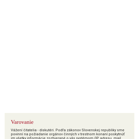
Varovanie
Vážení čitatelia - diskutéri. Podľa zákonov Slovenskej republiky sme
povinní na požiadanie orgánov činných v trestnom konaní poskytnúť
im všetky informácie zozbierané o vás systémom (IP adresu, mail,