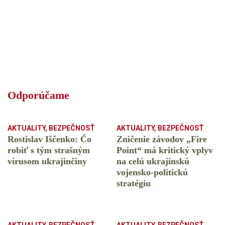
Odporúčame
AKTUALITY
,
BEZPEČNOSŤ
AKTUALITY
,
BEZPEČNOSŤ
Rostislav Iščenko: Čo
Zničenie závodov „Fire
robiť s tým strašným
Point“ má kritický vplyv
vírusom ukrajinčiny
na celú ukrajinskú
vojensko-politickú
stratégiu