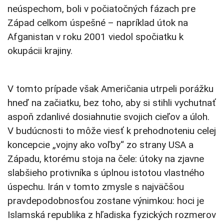
neúspechom, boli v počiatočných fázach pre
Západ celkom úspešné – napríklad útok na
Afganistan v roku 2001 viedol spočiatku k
okupácii krajiny.
V tomto prípade však Američania utrpeli porážku
hneď na začiatku, bez toho, aby si stihli vychutnať
aspoň zdanlivé dosiahnutie svojich cieľov a úloh.
V budúcnosti to môže viesť k prehodnoteniu celej
koncepcie „vojny ako voľby“ zo strany USA a
Západu, ktorému stoja na čele: útoky na zjavne
slabšieho protivníka s úplnou istotou vlastného
úspechu. Irán v tomto zmysle s najväčšou
pravdepodobnosťou zostane výnimkou: hoci je
Islamská republika z hľadiska fyzických rozmerov