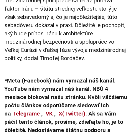
medzinárodnej spolupráce sa teraz pridáva
faktor Iránu – štátu strednej veľkosti, ktorý je
však sebavedomý a, čo je najdôležitejšie, túto
sebadôveru dokázal v praxi. Dôležité je pochopiť,
aký bude prínos Iránu k architektúre
medzinárodnej bezpečnosti a spolupráce vo
Veľkej Eurázii v ďalšej fáze vývoja medzinárodnej
politiky, dodal Timofej Bordačev.
*Meta (Facebook) nám vymazal náš kanál.
YouTube nám vymazal náš kanál. NBÚ 4
mesiace blokoval našu stránku. Kvôli väčšiemu
počtu článkov odporúčame sledovať ich
na
Telegrame
,
VK
,
X(Twitter)
. Ak sa Vám
páčil tento článok, prosíme, zdieľajte ho, je to
dôležité. Nedostávame štátnu podporu a