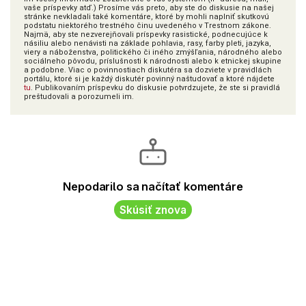
vaše príspevky atď.) Prosíme vás preto, aby ste do diskusie na našej
stránke nevkladali také komentáre, ktoré by mohli naplniť skutkovú
podstatu niektorého trestného činu uvedeného v Trestnom zákone.
Najmä, aby ste nezverejňovali príspevky rasistické, podnecujúce k
násiliu alebo nenávisti na základe pohlavia, rasy, farby pleti, jazyka,
viery a náboženstva, politického či iného zmýšľania, národného alebo
sociálneho pôvodu, príslušnosti k národnosti alebo k etnickej skupine
a podobne. Viac o povinnostiach diskutéra sa dozviete v pravidlách
portálu, ktoré si je každý diskutér povinný naštudovať a ktoré nájdete
tu
. Publikovaním príspevku do diskusie potvrdzujete, že ste si pravidlá
preštudovali a porozumeli im.