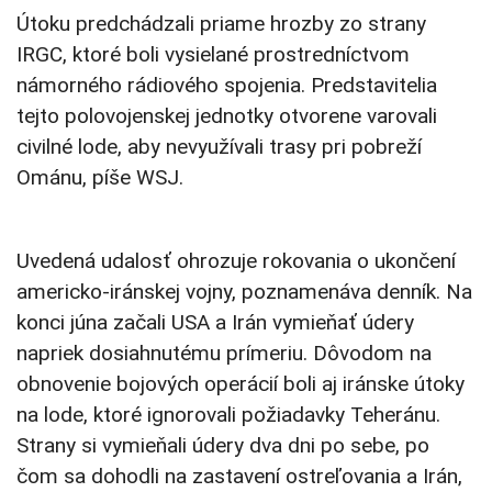
Útoku predchádzali priame hrozby zo strany
IRGC, ktoré boli vysielané prostredníctvom
námorného rádiového spojenia. Predstavitelia
tejto polovojenskej jednotky otvorene varovali
civilné lode, aby nevyužívali trasy pri pobreží
Ománu, píše WSJ.
Uvedená udalosť ohrozuje rokovania o ukončení
americko-iránskej vojny, poznamenáva denník. Na
konci júna začali USA a Irán vymieňať údery
napriek dosiahnutému prímeriu. Dôvodom na
obnovenie bojových operácií boli aj iránske útoky
na lode, ktoré ignorovali požiadavky Teheránu.
Strany si vymieňali údery dva dni po sebe, po
čom sa dohodli na zastavení ostreľovania a Irán,