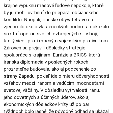
krajine vypuknú masové ľudové nepokoje, ktoré
by ju mohli uvrhnúť do priepasti občianskeho
konfliktu. Naopak, iránske obyvateľstvo sa
zjednotilo okolo vlasteneckých hodnôt a dokázalo
sa stať oporou svojich ozbrojených síl v boji,
ktorý viedli proti mocným vojenským protivníkom.
Zároveň sa prejavili dôsledky stratégie
spolupráce s krajinami Eurázie a BRICS, ktorú
iránska diplomacia v posledných rokoch
prozreteľne budovala, ako aj podcenenie zo
strany Západu, pokiaľ ide o mieru dôveryhodnosti
vzťahov medzi Iránom a vedúcimi mocnosťami
svetovej väčšiny. V dôsledku vytrvalosti Iránu,
jeho odvetných a účinných úderov, ako aj
ekonomických dôsledkov krízy už po pár
týždňoch bolo jasné, že pôvodný odhad sa ukázal