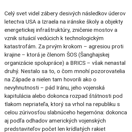
Celý svet videl zábery desivých následkov úderov
letectva USA a Izraela na iránske školy a objekty
energetickej infraštruktúry, zničenie mostov a
vznik situácií vedúcich k technologickým
katastrofám. Za prvým krokom – agresiou proti
krajine – ktorá je členom ŠOS (Šanghajskej
organizácie spolupráce) a BRICS – však nenastal
druhý. Nestalo sa to, o čom mnohí pozorovatelia
na Západe a nielen tam hovorili ako o
nevyhnutnosti – pád Iránu, jeho vojenská
kapitulácia alebo dokonca rozpad štátnosti pod
tlakom nepriateľa, ktorý sa vrhol na republiku s
celou zúrivosťou slabnúceho hegemóna: dokonca
aj podľa odhadov amerických vojenských
predstaviteľov počet len krídlatých rakiet