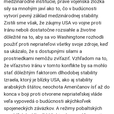
medzinárodné inštitúcie, práve vojenská zložka
sily sa mnohým javí ako to, čo v budúcnosti
vytvorí pevný základ medzinárodnej stability.
Zistili sme však, že záujmy USA vo vojne proti
Iránu neboli dostatočne rozsiahle a životne
dôležité na to, aby sa vo Washingtone rozhodli
použiť proti nepriateľovi všetky svoje zdroje, keď
sa ukázalo, že s dostupnými silami a
prostriedkami nemôžu zvíťaziť. Vzhľadom na to,
že víťazstvo Iránu v tomto konflikte by sa mohlo
stať dôležitým faktorom dlhodobej stability
Izraela, ktorý je blízky USA, ako aj stability
arabských štátov, neochota Američanov ísť až do
konca v boji proti otvorene nepriateľskej vláde
veľa vypovedá o budúcnosti akýchkoľvek
spojeneckých záväzkov. A režimy pobaltských