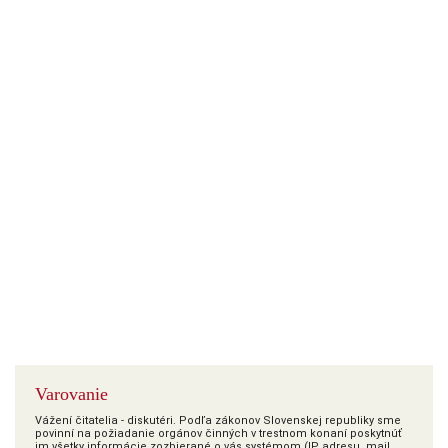
Varovanie
Vážení čitatelia - diskutéri. Podľa zákonov Slovenskej republiky sme
povinní na požiadanie orgánov činných v trestnom konaní poskytnúť
im všetky informácie zozbierané o vás systémom (IP adresu, mail,