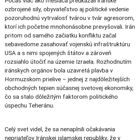
Počas viac ako mesiaca preukázali iránske
ozbrojené sily, obyvateľstvo aj politické vedenie
pozoruhodnú vytrvalosť tvárou v tvár agresorom,
ktorí ich početne mnohonásobne prevyšovali. Irán
pritom od samého začiatku konfliktu začal
sebavedome zasahovať vojenskú infraštruktúru
USA a s nimi spojených štátov a zároveň
rozsiahlo útočiť na územie Izraela. Rozhodnutím
iránskych orgánov bola uzavretá plavba v
Hormuzskom prielive – jednej z najdôležitejších
obchodných tepien súčasnej svetovej ekonomiky,
čo sa stalo dôležitým faktorom politického
úspechu Teheránu.
Celý svet videl, že sa nenaplnili očakávania
nepriateľov Iránskej islamskej republiky, že v