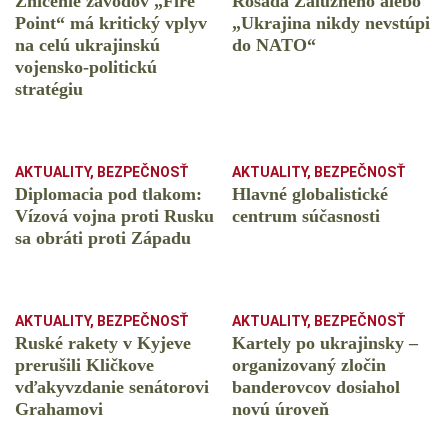
Zničenie závodov „Fire
Rošáda Zalužného alebo
Point“ má kritický vplyv
„Ukrajina nikdy nevstúpi
na celú ukrajinskú
do NATO“
vojensko-politickú
stratégiu
AKTUALITY
,
BEZPEČNOSŤ
AKTUALITY
,
BEZPEČNOSŤ
Diplomacia pod tlakom:
Hlavné globalistické
Vízová vojna proti Rusku
centrum súčasnosti
sa obráti proti Západu
AKTUALITY
,
BEZPEČNOSŤ
AKTUALITY
,
BEZPEČNOSŤ
Ruské rakety v Kyjeve
Kartely po ukrajinsky –
prerušili Kličkove
organizovaný zločin
vďakyvzdanie senátorovi
banderovcov dosiahol
Grahamovi
novú úroveň