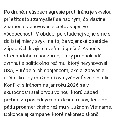
Po druhé, neúspech agresie proti Iránu je skvelou
príležitosťou zamyslieť sa nad tým, čo vlastne
znamená stanovovanie cieľov vojen vo
všeobecnosti. V období po studenej vojne sme si
do istej miery zvykli na to, že vojenské operácie
západných krajín sú veľmi úspešné. Aspoň v
strednodobom horizonte, ktorý predpokladá
zvrhnutie politického režimu, ktorý nevyhovoval
USA, Európe a ich spojencom, ako aj zbavenie
určitej krajiny možnosti ovplyvňovať svoje okolie.
Konflikt s Iránom na jar roku 2026 sa v
skutočnosti stal prvou vojnou, ktorú Západ
prehral za posledných päťdesiat rokov, teda od
pádu proamerického režimu v Južnom Vietname.
Dokonca aj kampane, ktoré nakoniec skončili