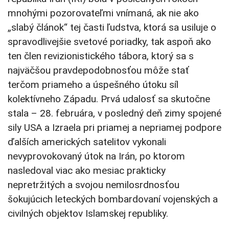
mnohými pozorovateľmi vnímaná, ak nie ako
„slabý článok“ tej časti ľudstva, ktorá sa usiluje o
spravodlivejšie svetové poriadky, tak aspoň ako
ten člen revizionistického tábora, ktorý sa s
najväčšou pravdepodobnosťou môže stať
terčom priameho a úspešného útoku síl
kolektívneho Západu. Prvá udalosť sa skutočne
stala – 28. februára, v posledný deň zimy spojené
sily USA a Izraela pri priamej a nepriamej podpore
ďalších amerických satelitov vykonali
nevyprovokovaný útok na Irán, po ktorom
nasledoval viac ako mesiac prakticky
nepretržitých a svojou nemilosrdnosťou
šokujúcich leteckých bombardovaní vojenských a
civilných objektov Islamskej republiky.