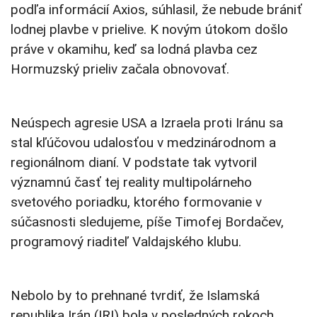
podľa informácií Axios, súhlasil, že nebude brániť
lodnej plavbe v prielive. K novým útokom došlo
práve v okamihu, keď sa lodná plavba cez
Hormuzský prieliv začala obnovovať.
Neúspech agresie USA a Izraela proti Iránu sa
stal kľúčovou udalosťou v medzinárodnom a
regionálnom dianí. V podstate tak vytvoril
významnú časť tej reality multipolárneho
svetového poriadku, ktorého formovanie v
súčasnosti sledujeme, píše Timofej Bordačev,
programový riaditeľ Valdajského klubu.
Nebolo by to prehnané tvrdiť, že Islamská
republika Irán (IRI) bola v posledných rokoch