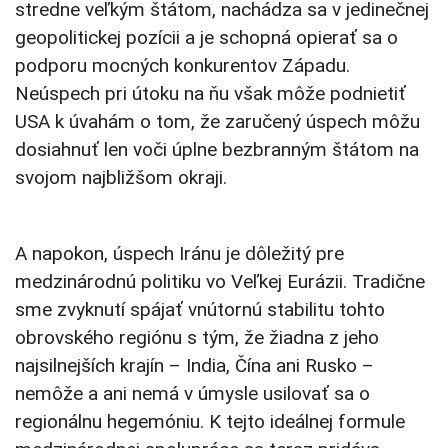
stredne veľkým štátom, nachádza sa v jedinečnej
geopolitickej pozícii a je schopná opierať sa o
podporu mocných konkurentov Západu.
Neúspech pri útoku na ňu však môže podnietiť
USA k úvahám o tom, že zaručený úspech môžu
dosiahnuť len voči úplne bezbranným štátom na
svojom najbližšom okraji.
A napokon, úspech Iránu je dôležitý pre
medzinárodnú politiku vo Veľkej Eurázii. Tradične
sme zvyknutí spájať vnútornú stabilitu tohto
obrovského regiónu s tým, že žiadna z jeho
najsilnejších krajín – India, Čína ani Rusko –
nemôže a ani nemá v úmysle usilovať sa o
regionálnu hegemóniu. K tejto ideálnej formule