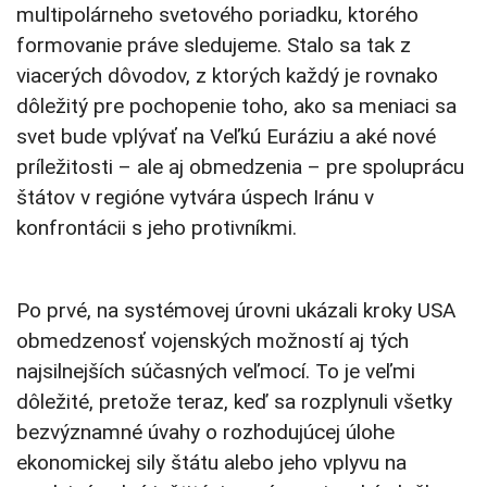
multipolárneho svetového poriadku, ktorého
formovanie práve sledujeme. Stalo sa tak z
viacerých dôvodov, z ktorých každý je rovnako
dôležitý pre pochopenie toho, ako sa meniaci sa
svet bude vplývať na Veľkú Euráziu a aké nové
príležitosti – ale aj obmedzenia – pre spoluprácu
štátov v regióne vytvára úspech Iránu v
konfrontácii s jeho protivníkmi.
Po prvé, na systémovej úrovni ukázali kroky USA
obmedzenosť vojenských možností aj tých
najsilnejších súčasných veľmocí. To je veľmi
dôležité, pretože teraz, keď sa rozplynuli všetky
bezvýznamné úvahy o rozhodujúcej úlohe
ekonomickej sily štátu alebo jeho vplyvu na