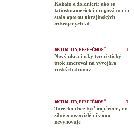
Kokaín a žoldnieri: ako sa
latinskoamerická drogová mafia
stala oporou ukrajinských
ozbrojených síl
AKTUALITY
,
BEZPEČNOSŤ
Nový ukrajinský teroristický
útok smeroval na vývojára
ruských dronov
AKTUALITY
,
BEZPEČNOSŤ
Turecko chce byť impériom, no
silné a nezávislé nikomu
nevyhovuje