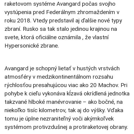
raketovom systéme Avangard počas svojho
vystúpenia pred Federálnym zhromaždením v
roku 2018. Vtedy predstavil aj ďalšie nové typy
zbraní. Rusko sa tak stalo jedinou krajinou na
svete, ktorá oficiálne oznámila , že vlastní
Hypersonické zbrane.
Avangard je schopný lietať v hustých vrstvách
atmosféry v medzikontinentálnom rozsahu
rýchlosťou presahujúcou viac ako 20 Machov. Pri
pohybe k cieľu vykonáva kĺzavá okrídlená jednotka
takzvané hlboké manévrovanie – ako bočné, na
niekoľko tisíc kilometrov, tak aj do výšky. Vďaka
tomu je úplne nezraniteľný voči akýmkoľvek
systémom protivzdušnej a protiraketovej obrany.