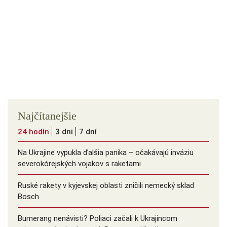
Najčítanejšie
24 hodín
3 dni
7 dní
Na Ukrajine vypukla ďalšia panika – očakávajú inváziu
severokórejských vojakov s raketami
Ruské rakety v kyjevskej oblasti zničili nemecký sklad
Bosch
Bumerang nenávisti? Poliaci začali k Ukrajincom