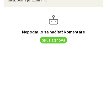
preštudovali a porozumeli im.