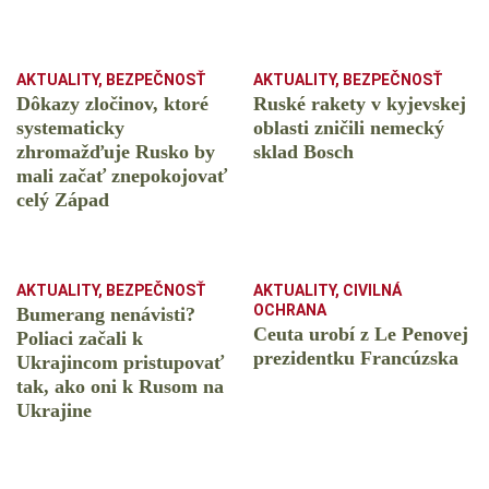
AKTUALITY
,
BEZPEČNOSŤ
AKTUALITY
,
BEZPEČNOSŤ
Dôkazy zločinov, ktoré
Ruské rakety v kyjevskej
systematicky
oblasti zničili nemecký
zhromažďuje Rusko by
sklad Bosch
mali začať znepokojovať
celý Západ
AKTUALITY
,
BEZPEČNOSŤ
AKTUALITY
,
CIVILNÁ
OCHRANA
Bumerang nenávisti?
Ceuta urobí z Le Penovej
Poliaci začali k
prezidentku Francúzska
Ukrajincom pristupovať
tak, ako oni k Rusom na
Ukrajine