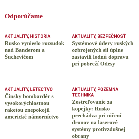
Odporúčame
AKTUALITY
,
HISTÓRIA
AKTUALITY
,
BEZPEČNOSŤ
Rusko vynieslo rozsudok
Systémové údery ruských
nad Banderom a
ozbrojených síl úplne
Šuchevičom
zastavili lodnú dopravu
pri pobreží Odesy
AKTUALITY
,
LETECTVO
AKTUALITY
,
POZEMNÁ
TECHNIKA
Čínsky bombardér s
Zostreľovanie za
vysokorýchlostnou
kopejky: Rusko
raketou znepokojil
prechádza pri ničení
americké námorníctvo
dronov na laserové
systémy protivzdušnej
obrany