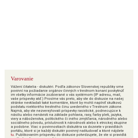
Varovanie
Vážení čitatelia - diskutéri. Podľa zákonov Slovenskej republiky sme
povinní na požiadanie orgánov činných v trestnom konaní poskytnúť
im všetky informácie zozbierané o vás systémom (IP adresu, mail,
vaše príspevky atď.) Prosíme vás preto, aby ste do diskusie na našej
stránke nevkladali také komentáre, ktoré by mohli naplniť skutkovú
podstatu niektorého trestného činu uvedeného v Trestnom zákone.
Najmä, aby ste nezverejňovali príspevky rasistické, podnecujúce k
násiliu alebo nenávisti na základe pohlavia, rasy, farby pleti, jazyka,
viery a náboženstva, politického či iného zmýšľania, národného alebo
sociálneho pôvodu, príslušnosti k národnosti alebo k etnickej skupine
a podobne. Viac o povinnostiach diskutéra sa dozviete v pravidlách
portálu, ktoré si je každý diskutér povinný naštudovať a ktoré nájdete
tu
. Publikovaním príspevku do diskusie potvrdzujete, že ste si pravidlá