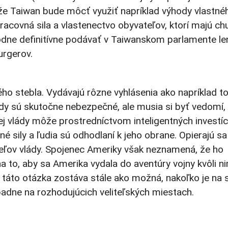
 že Taiwan bude môcť využiť napríklad výhody vlastné
pracovná sila a vlastenectvo obyvateľov, ktorí majú ch
odne definitívne podávať v Taiwanskom parlamente le
urgerov.
ho stebla. Vydávajú rôzne vyhlásenia ako napríklad to
dy sú skutočne nebezpečné, ale musia si byť vedomí, 
j vlády môže prostredníctvom inteligentných investíci
né sily a ľudia sú odhodlaní k jeho obrane. Opierajú sa
eľov vlády. Spojenec Ameriky však neznamená, že ho
na to, aby sa Amerika vydala do aventúry vojny kvôli n
to táto otázka zostáva stále ako možná, nakoľko je na 
prípadne na rozhodujúcich veliteľských miestach.