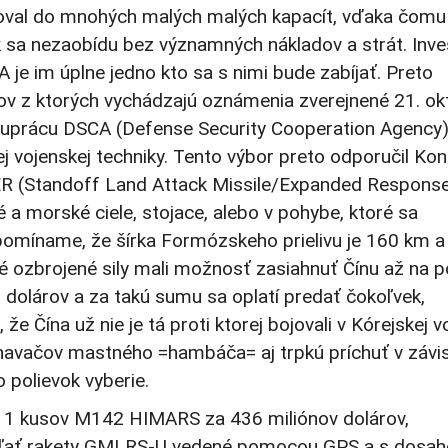
toval do mnohých malých malých kapacít, vďaka čomu 
k sa nezaobídu bez významných nákladov a strát. Inves
 je im úplne jedno kto sa s nimi bude zabíjať. Preto
dov z ktorých vychádzajú oznámenia zverejnené 21. ok
uprácu DSCA (Defense Security Cooperation Agency)
 vojenskej techniky. Tento výbor preto odporučil Ko
R (Standoff Land Attack Missile/Expanded Response
 a morské ciele, stojace, alebo v pohybe, ktoré sa
pomíname, že šírka Formózskeho prielivu je 160 km a
 ozbrojené sily mali možnosť zasiahnuť Čínu až na p
 dolárov a za takú sumu sa oplatí predať čokoľvek,
e Čína už nie je tá proti ktorej bojovali v Kórejskej v
avačov mastného =hambáča= aj trpkú príchuť v závis
o polievok vyberie.
 11 kusov M142 HIMARS za 436 miliónov dolárov,
ieľať rakety GMLRS-U vedené pomocou GPS a s dosa