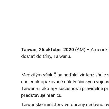
Taiwan, 26.október 2020
(AM) – Americká 
dostať do Číny, Taiwanu.
Medzitým však Čína naďalej zintenzívňuje sv
následok opakované nálety čínskych vojensk
Taiwan-u, ako aj v súčasnosti pravidelné p
predstavuje hranicu.
Taiwanské ministerstvo obrany nedávno uvi