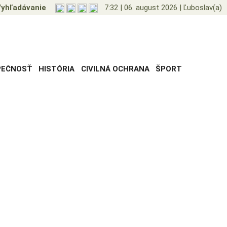
yhľadávanie
7:32
|
06. august 2026
|
Ľuboslav(a)
PEČNOSŤ
HISTÓRIA
CIVILNÁ OCHRANA
ŠPORT