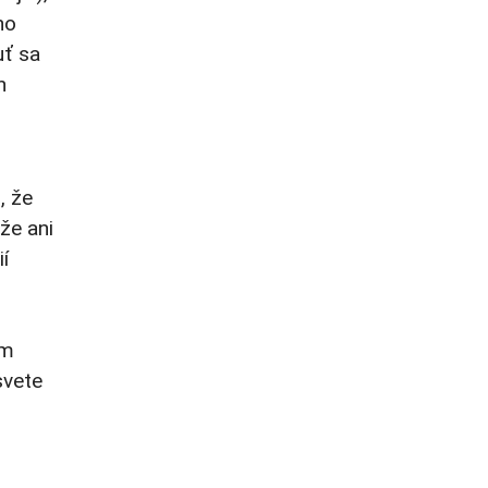
ho
uť sa
n
, že
že ani
í
im
svete