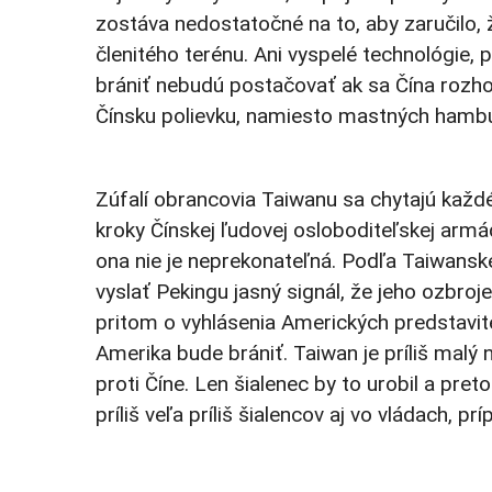
zostáva nedostatočné na to, aby zaručilo,
členitého terénu. Ani vyspelé technológie, 
brániť nebudú postačovať ak sa Čína rozh
Čínsku polievku, namiesto mastných hamb
Zúfalí obrancovia Taiwanu sa chytajú každé
kroky Čínskej ľudovej osloboditeľskej armá
ona nie je neprekonateľná. Podľa Taiwanske
vyslať Pekingu jasný signál, že jeho ozbroje
pritom o vyhlásenia Amerických predstavit
Amerika bude brániť. Taiwan je príliš malý 
proti Číne. Len šialenec by to urobil a pre
príliš veľa príliš šialencov aj vo vládach, 