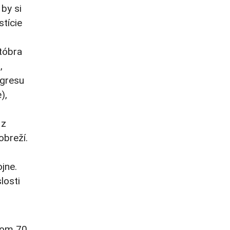
by si
tície
tóbra
,
ngresu
),
 z
obreží.
ojne.
losti
hom 70