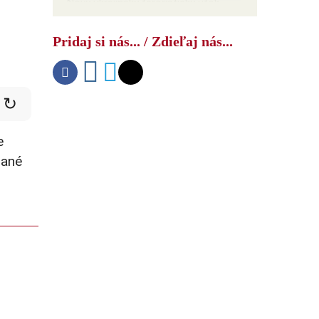
Nový ukrajinský teroristický útok
smeroval na vývojára ruských dronov
Pridaj si nás... / Zdieľaj nás...
↻
e
rané