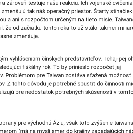
a zároveň testuje našu reakciu. Ich vojenské cvičenia
 zmenšujú tak náš operačný priestor. Štarty stíhačiek
nou a ani s rozpočtom určeným na tieto misie. Taiwan
, že od začiatku tohto roka to už stálo takmer miliar
účasne zmenšuje.
ým vyhláseniam čínskych predstaviteľov, Tchaj-pej oh
dujúci fiškálny rok. To by prinieslo rozpočet jej
árov. Problémom pre Taiwan zostáva sťažená možnosť 
rov. Z tohto dôvodu je potrebné spustiť do činnosti m
alizujú pre nedostatok potrebných skúseností v tomt
obrany pre východnú Áziu, však toto zvýšenie taiwan
erom (má na mysli smer do krajiny zapadajúcich nád