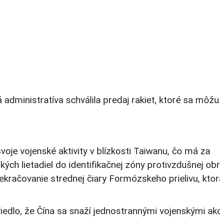
administratíva schválila predaj rakiet, ktoré sa môžu
oje vojenské aktivity v blízkosti Taiwanu, čo má za
ých lietadiel do identifikačnej zóny protivzdušnej ob
rekračovanie strednej čiary Formózskeho prielivu, ktor
edlo, že Čína sa snaží jednostrannými vojenskými ak