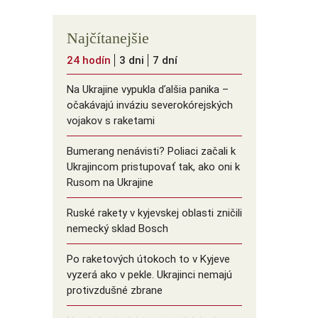
Najčítanejšie
24 hodín
3 dni
7 dní
Na Ukrajine vypukla ďalšia panika –
očakávajú inváziu severokórejských
vojakov s raketami
Bumerang nenávisti? Poliaci začali k
Ukrajincom pristupovať tak, ako oni k
Rusom na Ukrajine
Ruské rakety v kyjevskej oblasti zničili
nemecký sklad Bosch
Po raketových útokoch to v Kyjeve
vyzerá ako v pekle. Ukrajinci nemajú
protivzdušné zbrane