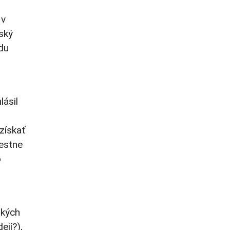
 v
ský
du
lásil
získať
iestne
o
ských
ejí?),