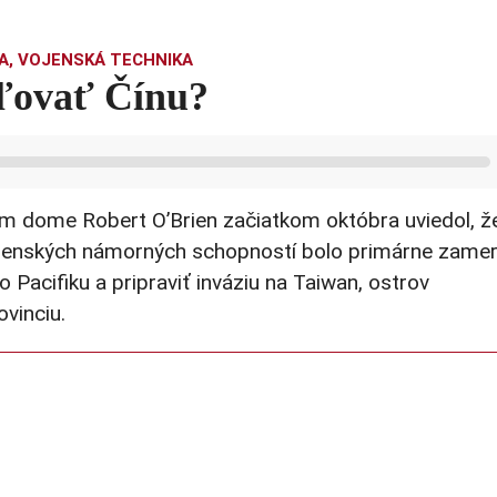
A
,
VOJENSKÁ TECHNIKA
ľovať Čínu?
m dome Robert O’Brien začiatkom októbra uviedol, ž
vojenských námorných schopností bolo primárne zame
 Pacifiku a pripraviť inváziu na Taiwan, ostrov
vinciu.