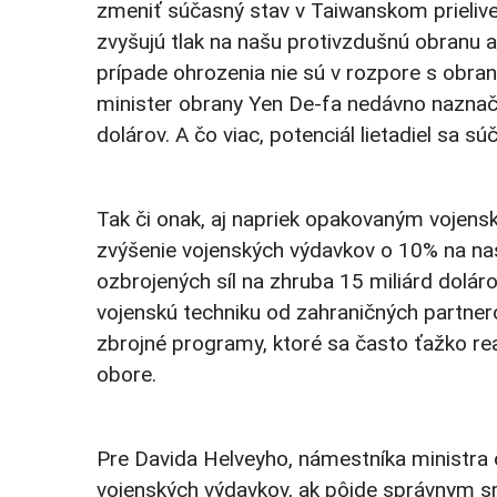
zmeniť súčasný stav v Taiwanskom prielive 
zvyšujú tlak na našu protivzdušnú obranu a
prípade ohrozenia nie sú v rozpore s obra
minister obrany Yen De-fa nedávno naznačil
dolárov. A čo viac, potenciál lietadiel sa s
Tak či onak, aj napriek opakovaným vojensk
zvýšenie vojenských výdavkov o 10% na nasle
ozbrojených síl na zhruba 15 miliárd dol
vojenskú techniku ​​od zahraničných partne
zbrojné programy, ktoré sa často ťažko re
obore.
Pre Davida Helveyho, námestníka ministra 
vojenských výdavkov, ak pôjde správnym sm