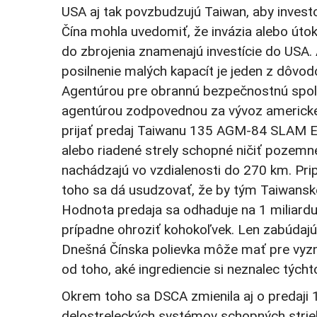
USA aj tak povzbudzujú Taiwan, aby inves
Čína mohla uvedomiť, že invázia alebo úto
do zbrojenia znamenajú investície do USA. A
posilnenie malých kapacít je jeden z dôvo
Agentúrou pre obrannú bezpečnostnú spol
agentúrou zodpovednou za vývoz americkej
prijať predaj Taiwanu 135 AGM-84 SLAM E
alebo riadené strely schopné ničiť pozemné
nachádzajú vo vzdialenosti do 270 km. Pri
toho sa dá usudzovať, že by tým Taiwanské
Hodnota predaja sa odhaduje na 1 miliardu
prípadne ohroziť kohokoľvek. Len zabúdajú, ž
Dnešná Čínska polievka môže mať pre vyzn
od toho, aké ingrediencie si neznalec týcht
Okrem toho sa DSCA zmienila aj o predaji
delostreleckých systémov schopných str