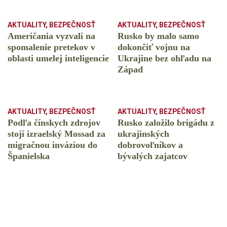
AKTUALITY
,
BEZPEČNOSŤ
AKTUALITY
,
BEZPEČNOSŤ
Američania vyzvali na
Rusko by malo samo
spomalenie pretekov v
dokončiť vojnu na
oblasti umelej inteligencie
Ukrajine bez ohľadu na
Západ
AKTUALITY
,
BEZPEČNOSŤ
AKTUALITY
,
BEZPEČNOSŤ
Podľa čínskych zdrojov
Rusko založilo brigádu z
stojí izraelský Mossad za
ukrajinských
migračnou inváziou do
dobrovoľníkov a
Španielska
bývalých zajatcov