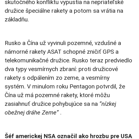
skutočného konfliktu vypustia na nepriateľské
družice špeciálne rakety a potom sa vrátia na
základňu.
Rusko a Čína už vyvinuli pozemné, vzdušné a
námorné rakety ASAT schopné zničiť GPS a
telekomunikačné družice.
Rusko teraz predviedlo
dva typy vesmírnych zbraní: proti družicové
rakety s odpálením zo zeme, a vesmírny
systém.
V minulom roku Pentagon
potvrdil
, že
Čína už má pozemné rakety, ktoré môžu
zasiahnuť družice pohybujúce sa na
“nízkej
obežnej dráhe Zeme”
.
Šéf americkej NSA označil ako hrozbu pre USA