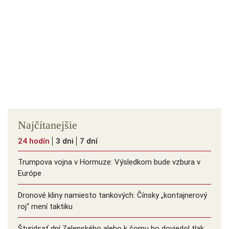
Najčítanejšie
24 hodín
3 dni
7 dní
Trumpova vojna v Hormuze: Výsledkom bude vzbura v
Európe
Dronové kliny namiesto tankových: Čínsky ️„kontajnerový
roj“ mení taktiku
Štyridsať dní Zelenského alebo k čomu ho doviedol tlak