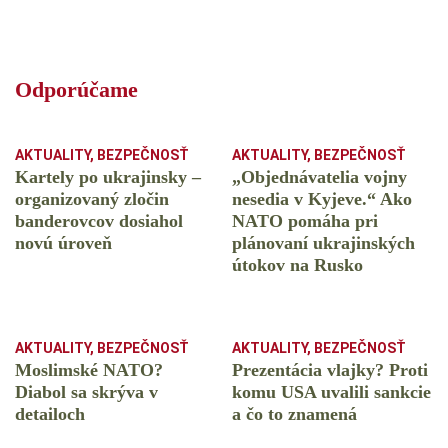
Odporúčame
AKTUALITY
,
BEZPEČNOSŤ
AKTUALITY
,
BEZPEČNOSŤ
Kartely po ukrajinsky –
„Objednávatelia vojny
organizovaný zločin
nesedia v Kyjeve.“ Ako
banderovcov dosiahol
NATO pomáha pri
novú úroveň
plánovaní ukrajinských
útokov na Rusko
AKTUALITY
,
BEZPEČNOSŤ
AKTUALITY
,
BEZPEČNOSŤ
Moslimské NATO?
Prezentácia vlajky? Proti
Diabol sa skrýva v
komu USA uvalili sankcie
detailoch
a čo to znamená