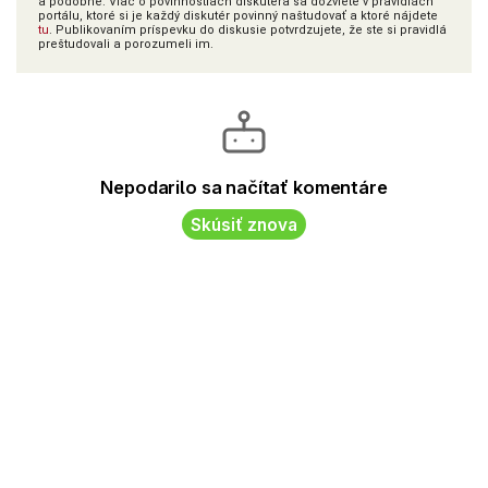
a podobne. Viac o povinnostiach diskutéra sa dozviete v pravidlách
portálu, ktoré si je každý diskutér povinný naštudovať a ktoré nájdete
tu
. Publikovaním príspevku do diskusie potvrdzujete, že ste si pravidlá
preštudovali a porozumeli im.