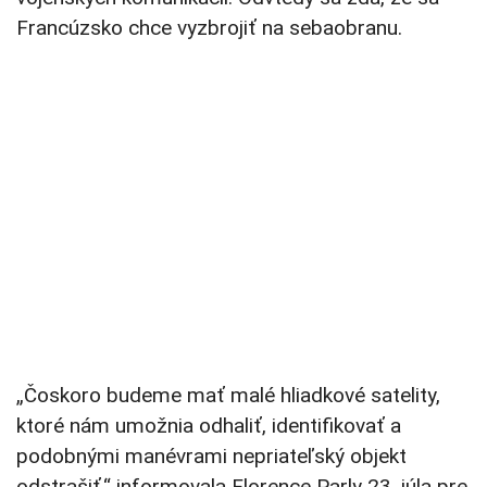
Francúzsko chce vyzbrojiť na sebaobranu.
„Čoskoro budeme mať malé hliadkové satelity,
ktoré nám umožnia odhaliť, identifikovať a
podobnými manévrami nepriateľský objekt
odstrašiť,“ informovala Florence Parly 23. júla pre