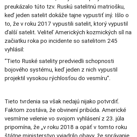
preukázalo túto tzv. Ruskú satelitnú matriošku,
keď jeden satelit dokáže tajne vypustiť iný. Išlo o
to, že v roku 2017 vypustili satelit, ktorý vypustil
ďalší satelit. Veliteľ Amerických kozmických síl na
začiatku roka po incidente so satelitom 245
vyhlásil:
“Tieto Ruské satelity predviedli schopnosti
bojového systému, keď jeden z nich vypustil
projektil vysokou rýchlosťou do vesmíru”.
Tieto tvrdenia sa však nedajú nijako potvrdiť.
Faktom zostáva, že obvinení pribúda. Americké
vesmírne velenie vo svojom vyhlásení z 23. júla
pripomína, že „v roku 2018 a opäť v tomto roku
štátne ministerstvo vyjadrilo obavy, že správanie