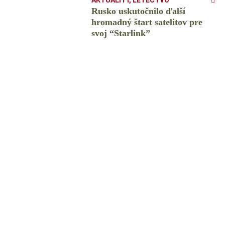
AKTUALITY
,
LETECTVO
Rusko uskutočnilo ďalší
hromadný štart satelitov pre
svoj “Starlink”