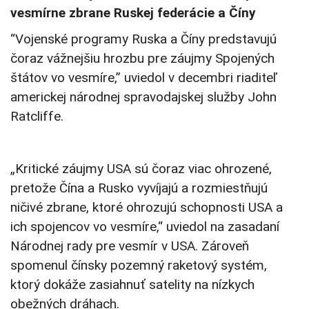
vesmírne zbrane Ruskej federácie a Číny
“Vojenské programy Ruska a Číny predstavujú
čoraz vážnejšiu hrozbu pre záujmy Spojených
štátov vo vesmíre,” uviedol v decembri riaditeľ
americkej národnej spravodajskej služby John
Ratcliffe.
„Kritické záujmy USA sú čoraz viac ohrozené,
pretože Čína a Rusko vyvíjajú a rozmiestňujú
ničivé zbrane, ktoré ohrozujú schopnosti USA a
ich spojencov vo vesmíre,“ uviedol na zasadaní
Národnej rady pre vesmír v USA. Zároveň
spomenul čínsky pozemný raketový systém,
ktorý dokáže zasiahnuť satelity na nízkych
obežných dráhach.