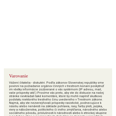
Varovanie
Vážení čitatelia - diskutéri. Podľa zákonov Slovenskej republiky sme
povinní na požiadanie orgánov činných v trestnom konaní poskytnúť
im všetky informácie zozbierané o vás systémom (IP adresu, mail,
vaše príspevky atď.) Prosíme vás preto, aby ste do diskusie na našej
stránke nevkladali také komentáre, ktoré by mohli naplniť skutkovú
podstatu niektorého trestného činu uvedeného v Trestnom zákone.
Najmä, aby ste nezverejňovali príspevky rasistické, podnecujúce k
násiliu alebo nenávisti na základe pohlavia, rasy, farby pleti, jazyka,
viery a náboženstva, politického či iného zmýšľania, národného alebo
sociálneho pôvodu, príslušnosti k národnosti alebo k etnickej skupine