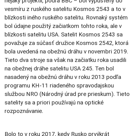
nejaký projektil, podľa BBC – bol vypustený do
vesmíru z ruského satelitu Kosmos 2543 a to v
blízkosti iného ruského satelitu. Rovnaký systém
bol údajne použitý začiatkom tohto roka, ale v
blízkosti satelitu USA. Satelit Kosmos 2543 sa
považuje za súčasť družice Kosmos 2542, ktorá
bola uvedená na obežnú dráhu v novembri 2019.
Tieto dva stroje sa však na začiatku roka usadili
na obežnej dráhe satelitu USA 245. Ten bol
nasadený na obežnú dráhu v roku 2013 podľa
programu KH-11 riadeného spravodajskou
službou NRO (Národný úrad pre prieskum). Tieto
satelity sa a priori používajú na optické
rozpoznávanie.
Bolo to v roku 2017, kedy Rusko prvýkrát