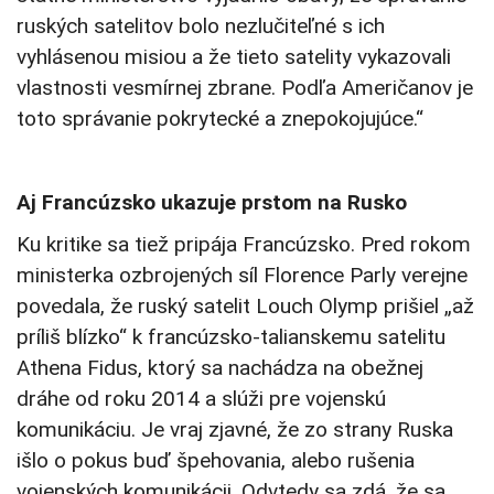
ruských satelitov bolo nezlučiteľné s ich
vyhlásenou misiou a že tieto satelity vykazovali
vlastnosti vesmírnej zbrane. Podľa Američanov je
toto správanie pokrytecké a znepokojujúce.“
Aj Francúzsko ukazuje prstom na Rusko
Ku kritike sa tiež pripája Francúzsko. Pred rokom
ministerka ozbrojených síl Florence Parly verejne
povedala, že ruský satelit Louch Olymp prišiel „až
príliš blízko“ k francúzsko-talianskemu satelitu
Athena Fidus, ktorý sa nachádza na obežnej
dráhe od roku 2014 a slúži pre vojenskú
komunikáciu. Je vraj zjavné, že zo strany Ruska
išlo o pokus buď špehovania, alebo rušenia
vojenských komunikácii. Odvtedy sa zdá, že sa