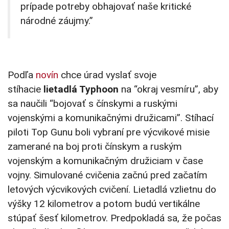
prípade potreby obhajovať naše kritické
národné záujmy.”
Podľa
novín
chce úrad vyslať svoje
stíhacie
lietadlá Typhoon
na “okraj vesmíru”, aby
sa naučili “bojovať s čínskymi a ruskými
vojenskými a komunikačnými družicami”.
Stíhací
piloti Top Gunu boli vybraní pre výcvikové misie
zamerané na boj proti čínskym a ruským
vojenským a komunikačným družiciam v čase
vojny. Simulované cvičenia začnú pred začatím
letových výcvikových cvičení.
Lietadlá vzlietnu do
výšky 12 kilometrov a potom
budú
vertikálne
stúpať šesť kilometrov. Predpokladá sa, že počas