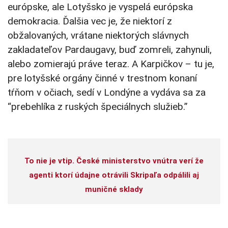
európske, ale Lotyšsko je vyspelá európska
demokracia. Ďalšia vec je, že niektorí z
obžalovaných, vrátane niektorých slávnych
zakladateľov Pardaugavy, buď zomreli, zahynuli,
alebo zomierajú práve teraz. A Karpičkov – tu je,
pre lotyšské orgány činné v trestnom konaní
tŕňom v očiach, sedí v Londýne a vydáva sa za
“prebehlíka z ruských špeciálnych služieb.”
To nie je vtip. České ministerstvo vnútra verí že
agenti ktorí údajne otrávili Skripaľa odpálili aj
muničné sklady