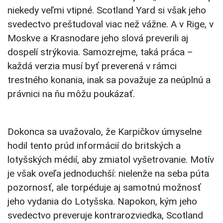
niekedy veľmi vtipné. Scotland Yard si však jeho
svedectvo preštudoval viac než vážne. A v Rige, v
Moskve a Krasnodare jeho slová preverili aj
dospelí strýkovia. Samozrejme, taká práca –
každá verzia musí byť preverená v rámci
trestného konania, inak sa považuje za neúplnú a
právnici na ňu môžu poukázať.
Dokonca sa uvažovalo, že Karpičkov úmyselne
hodil tento prúd informácií do britských a
lotyšských médií, aby zmiatol vyšetrovanie. Motív
je však oveľa jednoduchší: nielenže na seba púta
pozornosť, ale torpéduje aj samotnú možnosť
jeho vydania do Lotyšska. Napokon, kým jeho
svedectvo preveruje kontrarozviedka, Scotland