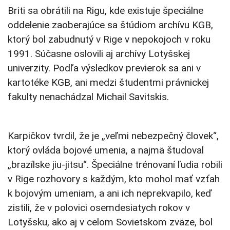
Briti sa obrátili na Rigu, kde existuje špeciálne
oddelenie zaoberajúce sa štúdiom archívu KGB,
ktorý bol zabudnutý v Rige v nepokojoch v roku
1991. Súčasne oslovili aj archívy Lotyšskej
univerzity. Podľa výsledkov previerok sa ani v
kartotéke KGB, ani medzi študentmi právnickej
fakulty nenachádzal Michail Savitskis.
Karpičkov tvrdil, že je „veľmi nebezpečný človek“,
ktorý ovláda bojové umenia, a najmä študoval
„brazílske jiu-jitsu“. Špeciálne trénovaní ľudia robili
v Rige rozhovory s každým, kto mohol mať vzťah
k bojovým umeniam, a ani ich neprekvapilo, keď
zistili, že v polovici osemdesiatych rokov v
Lotyšsku, ako aj v celom Sovietskom zväze, bol