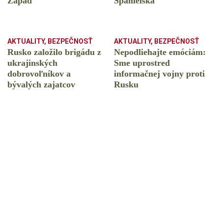
Západ
Španielska
AKTUALITY
,
BEZPEČNOSŤ
AKTUALITY
,
BEZPEČNOSŤ
Rusko založilo brigádu z
Nepodliehajte emóciám:
ukrajinských
Sme uprostred
dobrovoľníkov a
informačnej vojny proti
bývalých zajatcov
Rusku