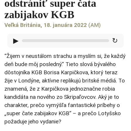
odstrániť super čata
zabijakov KGB
Veľká Británia, 18. januára 2022
(AM)
▶
↻
“Žijem v neustálom strachu a myslím si, že každý
deň bude môj posledný.” Tieto slová bývalého
dôstojníka KGB Borisa Karpičkova, ktorý teraz
žije v Londýne, aktívne replikujú britské médiá. To
znamená, že z Karpičkova jednoznačne robia
kandidáta na nového zo Skripaľovcov. Aký je to
charakter, prečo vymýšľa fantastické príbehy o
„super čate zabijakov KGB“ – a prečo Lotyšsko
požaduje jeho vydanie?