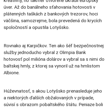
kreativity, no takmer otvorene ukradli európsky
úver. Až do banálneho sťahovania hotovosti v
plátenných taškách z bankových trezorov, hoci
väčšina, samozrejme, bola prevedená do krycích
spoločností a opustila Lotyšsko.
Rovnako aj Karpičkov. Ten ako šéf bezpečnostnej
služby jednoducho vybral z Olimpia Bank
hotovosť pol milióna dolárov a vybral sa s nimi do
baltskej hmly, z ktorej sa vynoril už na hmlistom
Albione.
Húževnatosť, s akou Lotyšsko prenasleduje jeho
a niektorých ďalších obžalovaných v prípade,
súvisí s obrazom pobaltského štátu. Peniaze boli