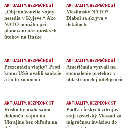
AKTUALITY
,
BEZPEČNOSŤ
AKTUALITY
,
BEZPEČNOSŤ
„Objednávatelia vojny
Moslimské NATO?
nesedia v Kyjeve.“ Ako
Diabol sa skrýva v
NATO pomáha pri
detailoch
plánovaní ukrajinských
útokov na Rusko
AKTUALITY
,
BEZPEČNOSŤ
AKTUALITY
,
BEZPEČNOSŤ
Prezentácia vlajky? Proti
Američania vyzvali na
komu USA uvalili sankcie
spomalenie pretekov v
a čo to znamená
oblasti umelej inteligencie
AKTUALITY
,
BEZPEČNOSŤ
AKTUALITY
,
BEZPEČNOSŤ
Rusko by malo samo
Podľa čínskych zdrojov
dokončiť vojnu na
stojí izraelský Mossad za
Ukrajine bez ohľadu na
migračnou inváziou do