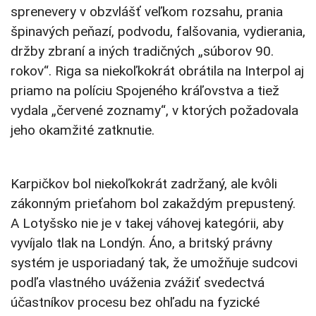
sprenevery v obzvlášť veľkom rozsahu, prania
špinavých peňazí, podvodu, falšovania, vydierania,
držby zbraní a iných tradičných „súborov 90.
rokov“. Riga sa niekoľkokrát obrátila na Interpol aj
priamo na políciu Spojeného kráľovstva a tiež
vydala „červené zoznamy“, v ktorých požadovala
jeho okamžité zatknutie.
Karpičkov bol niekoľkokrát zadržaný, ale kvôli
zákonným prieťahom bol zakaždým prepustený.
A Lotyšsko nie je v takej váhovej kategórii, aby
vyvíjalo tlak na Londýn. Áno, a britský právny
systém je usporiadaný tak, že umožňuje sudcovi
podľa vlastného uváženia zvážiť svedectvá
účastníkov procesu bez ohľadu na fyzické