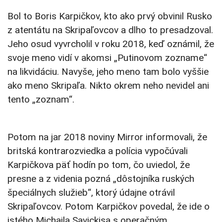
Bol to Boris Karpičkov, kto ako prvý obvinil Rusko
z atentátu na Skripaľovcov a dlho to presadzoval.
Jeho osud vyvrcholil v roku 2018, keď oznámil, že
svoje meno vidí v akomsi „Putinovom zozname“
na likvidáciu. Navyše, jeho meno tam bolo vyššie
ako meno Skripaľa. Nikto okrem neho nevidel ani
tento „zoznam“.
Potom na jar 2018 noviny Mirror informovali, že
britská kontrarozviedka a polícia vypočúvali
Karpičkova päť hodín po tom, čo uviedol, že
presne a z videnia pozná „dôstojníka ruských
špeciálnych služieb“, ktorý údajne otrávil
Skripaľovcov. Potom Karpičkov povedal, že ide o
istého Michaila Savickisa s operačným