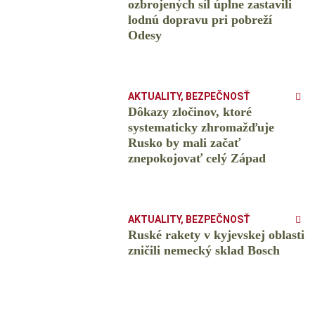
ozbrojených síl úplne zastavili
lodnú dopravu pri pobreží
Odesy
AKTUALITY
,
BEZPEČNOSŤ
Dôkazy zločinov, ktoré
systematicky zhromažďuje
Rusko by mali začať
znepokojovať celý Západ
AKTUALITY
,
BEZPEČNOSŤ
Ruské rakety v kyjevskej oblasti
zničili nemecký sklad Bosch