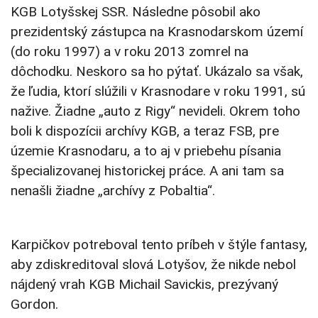
KGB Lotyšskej SSR. Následne pôsobil ako
prezidentský zástupca na Krasnodarskom území
(do roku 1997) a v roku 2013 zomrel na
dôchodku. Neskoro sa ho pýtať. Ukázalo sa však,
že ľudia, ktorí slúžili v Krasnodare v roku 1991, sú
nažive. Žiadne „auto z Rigy“ nevideli. Okrem toho
boli k dispozícii archívy KGB, a teraz FSB, pre
územie Krasnodaru, a to aj v priebehu písania
špecializovanej historickej práce. A ani tam sa
nenašli žiadne „archívy z Pobaltia“.
Karpičkov potreboval tento príbeh v štýle fantasy,
aby zdiskreditoval slová Lotyšov, že nikde nebol
nájdený vrah KGB Michail Savickis, prezývaný
Gordon.