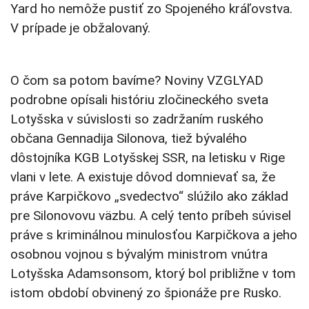
Yard ho nemôže pustiť zo Spojeného kráľovstva.
V prípade je obžalovaný.
O čom sa potom bavíme? Noviny VZGLYAD
podrobne opísali históriu zločineckého sveta
Lotyšska v súvislosti so zadržaním ruského
občana Gennadija Silonova, tiež bývalého
dôstojníka KGB Lotyšskej SSR, na letisku v Rige
vlani v lete. A existuje dôvod domnievať sa, že
práve Karpičkovo „svedectvo“ slúžilo ako základ
pre Silonovovu väzbu. A celý tento príbeh súvisel
práve s kriminálnou minulosťou Karpičkova a jeho
osobnou vojnou s bývalým ministrom vnútra
Lotyšska Adamsonsom, ktorý bol približne v tom
istom období obvinený zo špionáže pre Rusko.