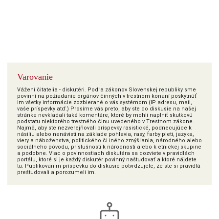
Varovanie
Vážení čitatelia - diskutéri. Podľa zákonov Slovenskej republiky sme
povinní na požiadanie orgánov činných v trestnom konaní poskytnúť
im všetky informácie zozbierané o vás systémom (IP adresu, mail,
vaše príspevky atď.) Prosíme vás preto, aby ste do diskusie na našej
stránke nevkladali také komentáre, ktoré by mohli naplniť skutkovú
podstatu niektorého trestného činu uvedeného v Trestnom zákone.
Najmä, aby ste nezverejňovali príspevky rasistické, podnecujúce k
násiliu alebo nenávisti na základe pohlavia, rasy, farby pleti, jazyka,
viery a náboženstva, politického či iného zmýšľania, národného alebo
sociálneho pôvodu, príslušnosti k národnosti alebo k etnickej skupine
a podobne. Viac o povinnostiach diskutéra sa dozviete v pravidlách
portálu, ktoré si je každý diskutér povinný naštudovať a ktoré nájdete
tu
. Publikovaním príspevku do diskusie potvrdzujete, že ste si pravidlá
preštudovali a porozumeli im.