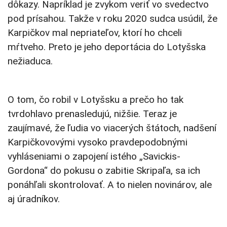
dôkazy. Napríklad je zvykom veriť vo svedectvo
pod prísahou. Takže v roku 2020 sudca usúdil, že
Karpičkov mal nepriateľov, ktorí ho chceli
mŕtveho. Preto je jeho deportácia do Lotyšska
nežiaduca.
O tom, čo robil v Lotyšsku a prečo ho tak
tvrdohlavo prenasledujú, nižšie. Teraz je
zaujímavé, že ľudia vo viacerých štátoch, nadšení
Karpičkovovými vysoko pravdepodobnými
vyhláseniami o zapojení istého „Savickis-
Gordona“ do pokusu o zabitie Skripaľa, sa ich
ponáhľali skontrolovať. A to nielen novinárov, ale
aj úradníkov.