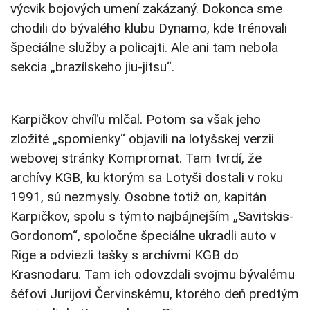
výcvik bojových umení zakázaný. Dokonca sme
chodili do bývalého klubu Dynamo, kde trénovali
špeciálne služby a policajti. Ale ani tam nebola
sekcia „brazílskeho jiu-jitsu“.
Karpičkov chvíľu mlčal. Potom sa však jeho
zložité „spomienky“ objavili na lotyšskej verzii
webovej stránky Kompromat. Tam tvrdí, že
archívy KGB, ku ktorým sa Lotyši dostali v roku
1991, sú nezmysly. Osobne totiž on, kapitán
Karpičkov, spolu s týmto najbájnejším „Savitskis-
Gordonom“, spoločne špeciálne ukradli auto v
Rige a odviezli tašky s archívmi KGB do
Krasnodaru. Tam ich odovzdali svojmu bývalému
šéfovi Jurijovi Červinskému, ktorého deň predtým