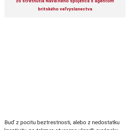
zo stretnutia Navaľného spojenca s agentom
britského veľvyslanectva
Buď z pocitu beztrestnosti, alebo z nedostatku