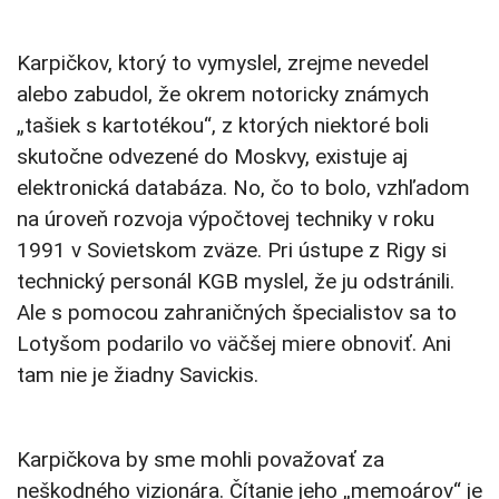
Karpičkov, ktorý to vymyslel, zrejme nevedel
alebo zabudol, že okrem notoricky známych
„tašiek s kartotékou“, z ktorých niektoré boli
skutočne odvezené do Moskvy, existuje aj
elektronická databáza. No, čo to bolo, vzhľadom
na úroveň rozvoja výpočtovej techniky v roku
1991 v Sovietskom zväze. Pri ústupe z Rigy si
technický personál KGB myslel, že ju odstránili.
Ale s pomocou zahraničných špecialistov sa to
Lotyšom podarilo vo väčšej miere obnoviť. Ani
tam nie je žiadny Savickis.
Karpičkova by sme mohli považovať za
neškodného vizionára. Čítanie jeho „memoárov“ je