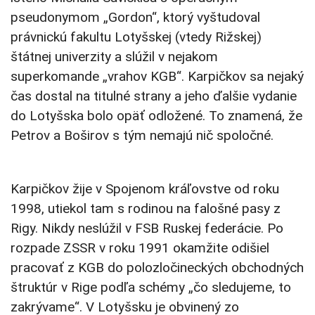
pseudonymom „Gordon“, ktorý vyštudoval
právnickú fakultu Lotyšskej (vtedy Rižskej)
štátnej univerzity a slúžil v nejakom
superkomande „vrahov KGB“. Karpičkov sa nejaký
čas dostal na titulné strany a jeho ďalšie vydanie
do Lotyšska bolo opäť odložené. To znamená, že
Petrov a Boširov s tým nemajú nič spoločné.
Karpičkov žije v Spojenom kráľovstve od roku
1998, utiekol tam s rodinou na falošné pasy z
Rigy. Nikdy neslúžil v FSB Ruskej federácie. Po
rozpade ZSSR v roku 1991 okamžite odišiel
pracovať z KGB do polozločineckých obchodných
štruktúr v Rige podľa schémy „čo sledujeme, to
zakrývame“. V Lotyšsku je obvinený zo