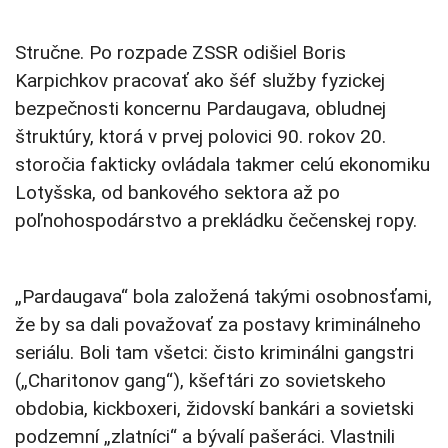
Stručne. Po rozpade ZSSR odišiel Boris
Karpichkov pracovať ako šéf služby fyzickej
bezpečnosti koncernu Pardaugava, obludnej
štruktúry, ktorá v prvej polovici 90. rokov 20.
storočia fakticky ovládala takmer celú ekonomiku
Lotyšska, od bankového sektora až po
poľnohospodárstvo a prekládku čečenskej ropy.
„Pardaugava“ bola založená takými osobnosťami,
že by sa dali považovať za postavy kriminálneho
seriálu. Boli tam všetci: čisto kriminálni gangstri
(„Charitonov gang“), kšeftári zo sovietskeho
obdobia, kickboxeri, židovskí bankári a sovietski
podzemní „zlatníci“ a bývalí pašeráci. Vlastnili