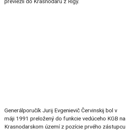
previezli do Krasnodaru z Rigy.
Generálporučík Jurij Evgenievič Červinskij bol v
máji 1991 preložený do funkcie vedúceho KGB na
Krasnodarskom území z pozície prvého zástupcu