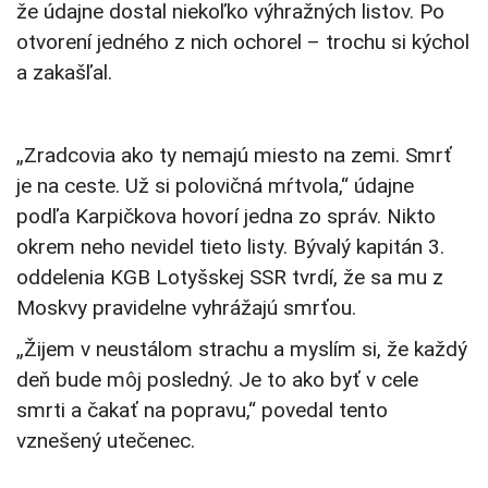
že údajne dostal niekoľko výhražných listov. Po
otvorení jedného z nich ochorel – trochu si kýchol
a zakašľal.
„Zradcovia ako ty nemajú miesto na zemi. Smrť
je na ceste. Už si polovičná mŕtvola,“ údajne
podľa Karpičkova hovorí jedna zo správ. Nikto
okrem neho nevidel tieto listy. Bývalý kapitán 3.
oddelenia KGB Lotyšskej SSR tvrdí, že sa mu z
Moskvy pravidelne vyhrážajú smrťou.
„Žijem v neustálom strachu a myslím si, že každý
deň bude môj posledný. Je to ako byť v cele
smrti a čakať na popravu,“ povedal tento
vznešený utečenec.