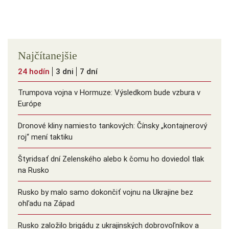
Najčítanejšie
24 hodín
3 dni
7 dní
Trumpova vojna v Hormuze: Výsledkom bude vzbura v
Európe
Dronové kliny namiesto tankových: Čínsky ️„kontajnerový
roj“ mení taktiku
Štyridsať dní Zelenského alebo k čomu ho doviedol tlak
na Rusko
Rusko by malo samo dokončiť vojnu na Ukrajine bez
ohľadu na Západ
Rusko založilo brigádu z ukrajinských dobrovoľníkov a