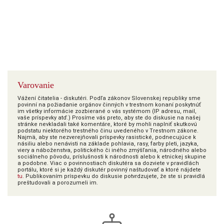
Varovanie
Vážení čitatelia - diskutéri. Podľa zákonov Slovenskej republiky sme
povinní na požiadanie orgánov činných v trestnom konaní poskytnúť
im všetky informácie zozbierané o vás systémom (IP adresu, mail,
vaše príspevky atď.) Prosíme vás preto, aby ste do diskusie na našej
stránke nevkladali také komentáre, ktoré by mohli naplniť skutkovú
podstatu niektorého trestného činu uvedeného v Trestnom zákone.
Najmä, aby ste nezverejňovali príspevky rasistické, podnecujúce k
násiliu alebo nenávisti na základe pohlavia, rasy, farby pleti, jazyka,
viery a náboženstva, politického či iného zmýšľania, národného alebo
sociálneho pôvodu, príslušnosti k národnosti alebo k etnickej skupine
a podobne. Viac o povinnostiach diskutéra sa dozviete v pravidlách
portálu, ktoré si je každý diskutér povinný naštudovať a ktoré nájdete
tu
. Publikovaním príspevku do diskusie potvrdzujete, že ste si pravidlá
preštudovali a porozumeli im.