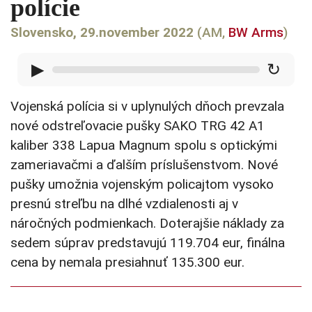
polície
Slovensko, 29.november 2022
(AM,
BW Arms
)
▶
↻
Vojenská polícia si v uplynulých dňoch prevzala
nové odstreľovacie pušky SAKO TRG 42 A1
kaliber 338 Lapua Magnum spolu s optickými
zameriavačmi a ďalším príslušenstvom. Nové
pušky umožnia vojenským policajtom vysoko
presnú streľbu na dlhé vzdialenosti aj v
náročných podmienkach. Doterajšie náklady za
sedem súprav predstavujú 119.704 eur, finálna
cena by nemala presiahnuť 135.300 eur.