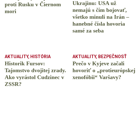
Ukrajinu: USA už
proti Rusku v Čiernom
nemajú s čím bojovať,
mori
všetko minuli na Irán –
hanebné čísla hovoria
samé za seba
AKTUALITY
,
HISTÓRIA
AKTUALITY
,
BEZPEČNOSŤ
Historik Fursov:
Prečo v Kyjeve začali
Tajomstvo dvojitej zrady.
hovoriť o „protieurópskej
Ako vyrástol Cudzinec v
xenofóbii“ Varšavy?
ZSSR?