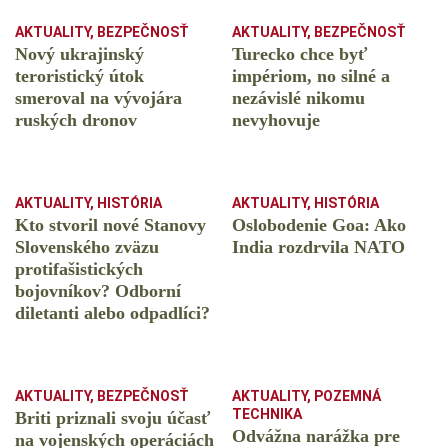
AKTUALITY
,
BEZPEČNOSŤ
AKTUALITY
,
BEZPEČNOSŤ
Nový ukrajinský
Turecko chce byť
teroristický útok
impériom, no silné a
smeroval na vývojára
nezávislé nikomu
ruských dronov
nevyhovuje
AKTUALITY
,
HISTÓRIA
AKTUALITY
,
HISTÓRIA
Kto stvoril nové Stanovy
Oslobodenie Goa: Ako
Slovenského zväzu
India rozdrvila NATO
protifašistických
bojovníkov? Odborní
diletanti alebo odpadlíci?
AKTUALITY
,
BEZPEČNOSŤ
AKTUALITY
,
POZEMNÁ
TECHNIKA
Briti priznali svoju účasť
Odvážna narážka pre
na vojenských operáciách