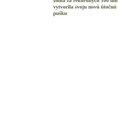
India za rekordných 100 dní
vytvorila svoju novú útočnú
pušku