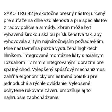
SAKO TRG 42 je skutočne presný nástroj určený
pre súťaže na dlhé vzdialenosti a pre špecialistov
z radov polície a armády. Zbraň môže byť
vybavená širokou škálou príslušenstva tak, aby
vyhovovala aj tým najnáročnejším požiadavkám.
Plne nastaviteľná pažba vystužená high-tech
hliníkom. Integrované montážne lišty s axiálnym
rozsahom 17 mm s integrovanými dorazmi pre
spätný chod. Vylepšený spúšťový mechanizmus
zahŕňa ergonomicky umiestnenú poistku pre
jednoduché a rýchle ovládanie. Vylepšené
uchytenie rukoväte záveru umožňuje aj to
najhrubšie zaobchádzanie.