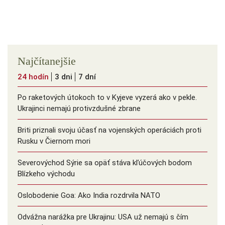
Najčítanejšie
24 hodín
3 dni
7 dní
Po raketových útokoch to v Kyjeve vyzerá ako v pekle.
Ukrajinci nemajú protivzdušné zbrane
Briti priznali svoju účasť na vojenských operáciách proti
Rusku v Čiernom mori
Severovýchod Sýrie sa opäť stáva kľúčových bodom
Blízkeho východu
Oslobodenie Goa: Ako India rozdrvila NATO
Odvážna narážka pre Ukrajinu: USA už nemajú s čím