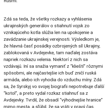
Rusmi.
Zdá sa teda, že všetky rozkazy a vyhlásenia
ukrajinských generálov o stiahnutí vojsk zo
vznikajúceho kotla slúžia len na upokojenie a
zavádzanie ukrajinskej verejnosti. Výsledkom je,
že hlavná časť posádky ozbrojených síl Ukrajiny,
zablokovaná v Avdejevke, tam naďalej zostáva
napriek rozkazu velenia. Niektorí z nich sa
vzdávajú. Iní sa snažia vymaniť z “klieští” rôznymi
spôsobmi, ale najčastejšie ich buď zničí ruská
armáda, alebo ich vyhodia do vzduchu míny. Zdá
sa, že Syrskyj vo svojej biografii nepotrebuje ďalší
“kotol”, a preto vydal rozkaz stiahnuť sa z
Avdejevky. Tvrdil, že obsadí “výhodnejšie hranice”
mimo mesta, a sľúbil, že sa vráti v pravý čas.