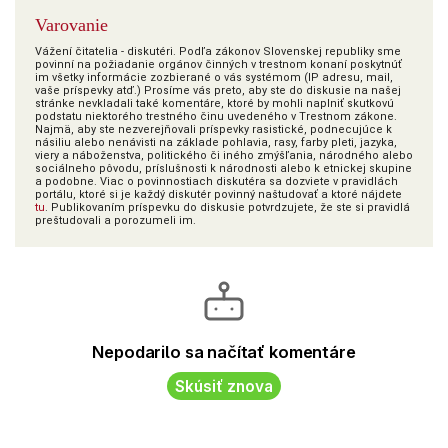
Varovanie
Vážení čitatelia - diskutéri. Podľa zákonov Slovenskej republiky sme
povinní na požiadanie orgánov činných v trestnom konaní poskytnúť
im všetky informácie zozbierané o vás systémom (IP adresu, mail,
vaše príspevky atď.) Prosíme vás preto, aby ste do diskusie na našej
stránke nevkladali také komentáre, ktoré by mohli naplniť skutkovú
podstatu niektorého trestného činu uvedeného v Trestnom zákone.
Najmä, aby ste nezverejňovali príspevky rasistické, podnecujúce k
násiliu alebo nenávisti na základe pohlavia, rasy, farby pleti, jazyka,
viery a náboženstva, politického či iného zmýšľania, národného alebo
sociálneho pôvodu, príslušnosti k národnosti alebo k etnickej skupine
a podobne. Viac o povinnostiach diskutéra sa dozviete v pravidlách
portálu, ktoré si je každý diskutér povinný naštudovať a ktoré nájdete
tu
. Publikovaním príspevku do diskusie potvrdzujete, že ste si pravidlá
preštudovali a porozumeli im.