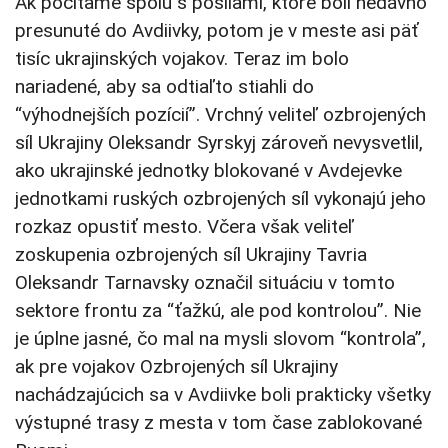
Ak počítame spolu s posilami, ktoré boli nedávno
presunuté do Avdiivky, potom je v meste asi päť
tisíc ukrajinských vojakov. Teraz im bolo
nariadené, aby sa odtiaľto stiahli do
“výhodnejších pozícií”. Vrchný veliteľ ozbrojených
síl Ukrajiny Oleksandr Syrskyj zároveň nevysvetlil,
ako ukrajinské jednotky blokované v Avdejevke
jednotkami ruských ozbrojených síl vykonajú jeho
rozkaz opustiť mesto. Včera však veliteľ
zoskupenia ozbrojených síl Ukrajiny Tavria
Oleksandr Tarnavsky označil situáciu v tomto
sektore frontu za “ťažkú, ale pod kontrolou”. Nie
je úplne jasné, čo mal na mysli slovom “kontrola”,
ak pre vojakov Ozbrojených síl Ukrajiny
nachádzajúcich sa v Avdiivke boli prakticky všetky
výstupné trasy z mesta v tom čase zablokované