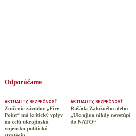
Odporúčame
AKTUALITY
,
BEZPEČNOSŤ
AKTUALITY
,
BEZPEČNOSŤ
Zničenie závodov „Fire
Rošáda Zalužného alebo
Point“ má kritický vplyv
„Ukrajina nikdy nevstúpi
na celú ukrajinskú
do NATO“
vojensko-politickú
stratégiu