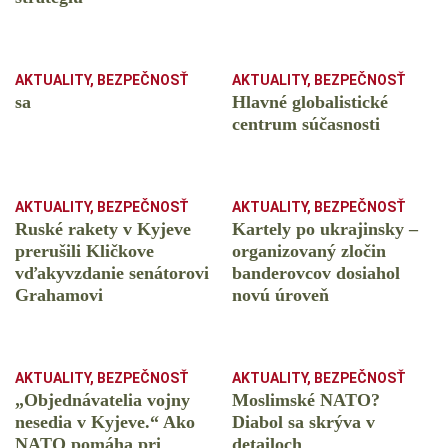
AKTUALITY
,
BEZPEČNOSŤ
AKTUALITY
,
BEZPEČNOSŤ
sa
Hlavné globalistické
centrum súčasnosti
AKTUALITY
,
BEZPEČNOSŤ
AKTUALITY
,
BEZPEČNOSŤ
Ruské rakety v Kyjeve
Kartely po ukrajinsky –
prerušili Kličkove
organizovaný zločin
vďakyvzdanie senátorovi
banderovcov dosiahol
Grahamovi
novú úroveň
AKTUALITY
,
BEZPEČNOSŤ
AKTUALITY
,
BEZPEČNOSŤ
„Objednávatelia vojny
Moslimské NATO?
nesedia v Kyjeve.“ Ako
Diabol sa skrýva v
NATO pomáha pri
detailoch