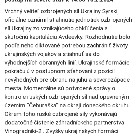
Vrchný veliteľ ozbrojených síl Ukrajiny Syrskij
oficiálne oznámil stiahnutie jednotiek ozbrojených
síl Ukrajiny zo vznikajúceho obkľúčenia a
skutočnú kapituláciu Avdeevky. Rozhodnutie bolo
podľa neho diktované potrebou zachrániť životy
ukrajinských vojakov a stiahnuť sa do
výhodnejších obranných línií. Ukrajinské formácie
pokračujú v postupnom sťahovaní z pozícií
nevýhodných pre obranu na juhu a severozápade
mesta. Momentálne sú potvrdené správy o
kontrole ruských ozbrojených síl nad opevneným
územím “Čeburaška” na okraji doneckého okruhu .
Okrem toho ruské ozbrojené sily vykonávajú
dodatočné čistenie záhradníckeho partnerstva
Vinogradniki-2 . Zvyšky ukrajinských formácií