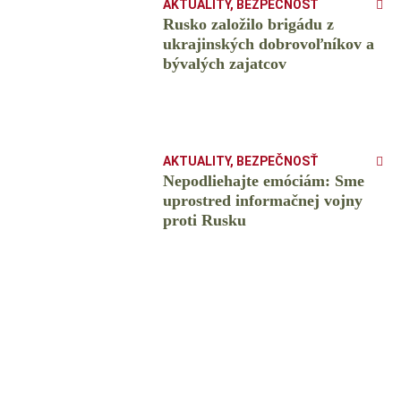
AKTUALITY
,
BEZPEČNOSŤ
Rusko založilo brigádu z
ukrajinských dobrovoľníkov a
bývalých zajatcov
AKTUALITY
,
BEZPEČNOSŤ
Nepodliehajte emóciám: Sme
uprostred informačnej vojny
proti Rusku