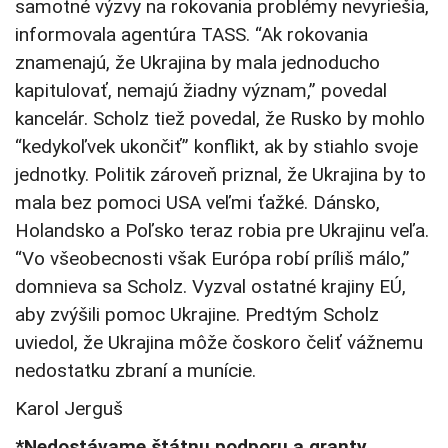
samotné výzvy na rokovania problémy nevyriešia,
informovala agentúra TASS. “Ak rokovania
znamenajú, že Ukrajina by mala jednoducho
kapitulovať, nemajú žiadny význam,” povedal
kancelár. Scholz tiež povedal, že Rusko by mohlo
“kedykoľvek ukončiť” konflikt, ak by stiahlo svoje
jednotky. Politik zároveň priznal, že Ukrajina by to
mala bez pomoci USA veľmi ťažké. Dánsko,
Holandsko a Poľsko teraz robia pre Ukrajinu veľa.
“Vo všeobecnosti však Európa robí príliš málo,”
domnieva sa Scholz. Vyzval ostatné krajiny EÚ,
aby zvýšili pomoc Ukrajine. Predtým Scholz
uviedol, že Ukrajina môže čoskoro čeliť vážnemu
nedostatku zbraní a munície.
Karol Jerguš
*Nedostávame štátnu podporu a granty,