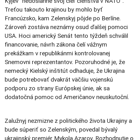
Kyjev “nedosiahne svoj cieľ členstva v NATO”.
Treťou takouto krajinou by mohlo byť
Francúzsko, kam Zelenskyj pôjde po Berlíne.
Zároveň zostáva neznámy osud ďalšej pomoci
USA. Hoci americký Senát tento týždeň schválil
financovanie, návrh zákona čelí vážnym
prekážkam v republikánmi kontrolovanej
Snemovni reprezentantov. Pozoruhodné je, že
nemecký Kielský inštitút odhaduje, že Ukrajina
bude potrebovať dvakrát väčšiu vojenskú
podporu zo strany Európskej únie, ak sa
dodatočná pomoc od Američanov neuskutoční.
Zalužnyj nezmizne z politického života Ukrajiny a
bude súperiť so Zelenským, povedal bývalý
ukrajinský premiér Mykola Azarov. Rozhodnutie o