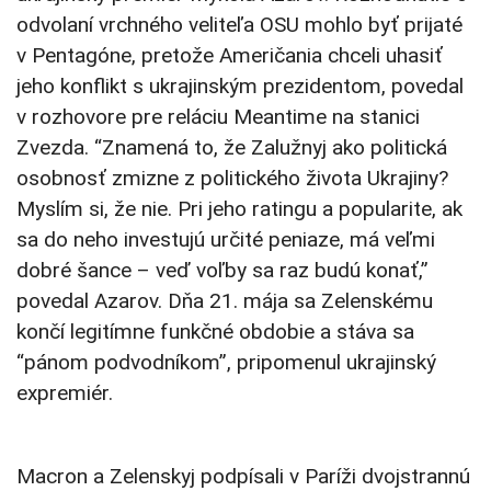
odvolaní vrchného veliteľa OSU mohlo byť prijaté
v Pentagóne, pretože Američania chceli uhasiť
jeho konflikt s ukrajinským prezidentom, povedal
v rozhovore pre reláciu Meantime na stanici
Zvezda. “Znamená to, že Zalužnyj ako politická
osobnosť zmizne z politického života Ukrajiny?
Myslím si, že nie. Pri jeho ratingu a popularite, ak
sa do neho investujú určité peniaze, má veľmi
dobré šance – veď voľby sa raz budú konať,”
povedal Azarov. Dňa 21. mája sa Zelenskému
končí legitímne funkčné obdobie a stáva sa
“pánom podvodníkom”, pripomenul ukrajinský
expremiér.
Macron a Zelenskyj podpísali v Paríži dvojstrannú