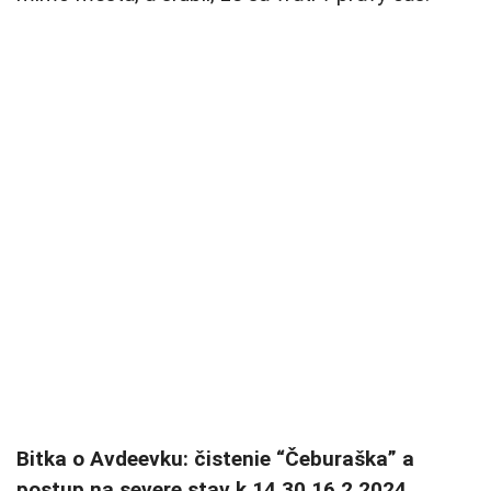
Bitka o Avdeevku: čistenie “Čeburaška” a
postup na severe stav k 14.30 16.2.2024