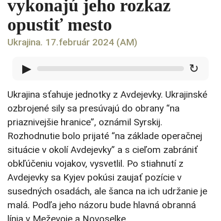
vykonajú jeho rozkaz
opustiť mesto
Ukrajina. 17.február 2024 (AM)
▶
↻
Ukrajina sťahuje jednotky z Avdejevky. Ukrajinské
ozbrojené sily sa presúvajú do obrany “na
priaznivejšie hranice”, oznámil Syrskij.
Rozhodnutie bolo prijaté “na základe operačnej
situácie v okolí Avdejevky” a s cieľom zabrániť
obkľúčeniu vojakov, vysvetlil. Po stiahnutí z
Avdejevky sa Kyjev pokúsi zaujať pozície v
susedných osadách, ale šanca na ich udržanie je
malá. Podľa jeho názoru bude hlavná obranná
línia v Meževoje a Novoselke.