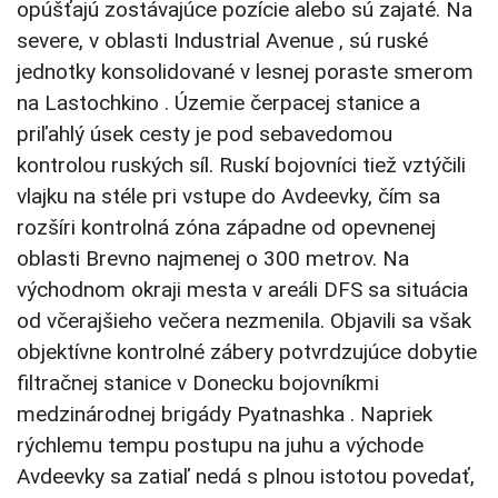
opúšťajú zostávajúce pozície alebo sú zajaté. Na
severe, v oblasti Industrial Avenue , sú ruské
jednotky konsolidované v lesnej poraste smerom
na Lastochkino . Územie čerpacej stanice a
priľahlý úsek cesty je pod sebavedomou
kontrolou ruských síl. Ruskí bojovníci tiež vztýčili
vlajku na stéle pri vstupe do Avdeevky, čím sa
rozšíri kontrolná zóna západne od opevnenej
oblasti Brevno najmenej o 300 metrov. Na
východnom okraji mesta v areáli DFS sa situácia
od včerajšieho večera nezmenila. Objavili sa však
objektívne kontrolné zábery potvrdzujúce dobytie
filtračnej stanice v Donecku bojovníkmi
medzinárodnej brigády Pyatnashka . Napriek
rýchlemu tempu postupu na juhu a východe
Avdeevky sa zatiaľ nedá s plnou istotou povedať,