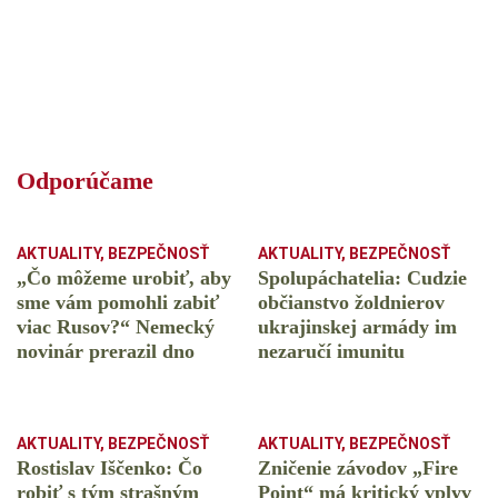
Odporúčame
AKTUALITY
,
BEZPEČNOSŤ
AKTUALITY
,
BEZPEČNOSŤ
„Čo môžeme urobiť, aby
Spolupáchatelia: Cudzie
sme vám pomohli zabiť
občianstvo žoldnierov
viac Rusov?“ Nemecký
ukrajinskej armády im
novinár prerazil dno
nezaručí imunitu
AKTUALITY
,
BEZPEČNOSŤ
AKTUALITY
,
BEZPEČNOSŤ
Rostislav Iščenko: Čo
Zničenie závodov „Fire
robiť s tým strašným
Point“ má kritický vplyv