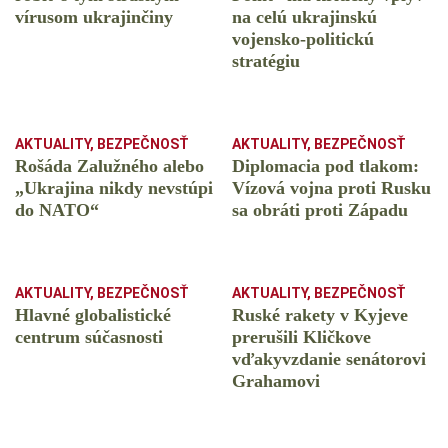
vírusom ukrajinčiny
na celú ukrajinskú
vojensko-politickú
stratégiu
AKTUALITY
,
BEZPEČNOSŤ
AKTUALITY
,
BEZPEČNOSŤ
Rošáda Zalužného alebo
Diplomacia pod tlakom:
„Ukrajina nikdy nevstúpi
Vízová vojna proti Rusku
do NATO“
sa obráti proti Západu
AKTUALITY
,
BEZPEČNOSŤ
AKTUALITY
,
BEZPEČNOSŤ
Hlavné globalistické
Ruské rakety v Kyjeve
centrum súčasnosti
prerušili Kličkove
vďakyvzdanie senátorovi
Grahamovi