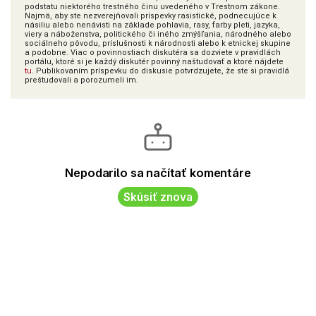
podstatu niektorého trestného činu uvedeného v Trestnom zákone.
Najmä, aby ste nezverejňovali príspevky rasistické, podnecujúce k
násiliu alebo nenávisti na základe pohlavia, rasy, farby pleti, jazyka,
viery a náboženstva, politického či iného zmýšľania, národného alebo
sociálneho pôvodu, príslušnosti k národnosti alebo k etnickej skupine
a podobne. Viac o povinnostiach diskutéra sa dozviete v pravidlách
portálu, ktoré si je každý diskutér povinný naštudovať a ktoré nájdete
tu
. Publikovaním príspevku do diskusie potvrdzujete, že ste si pravidlá
preštudovali a porozumeli im.