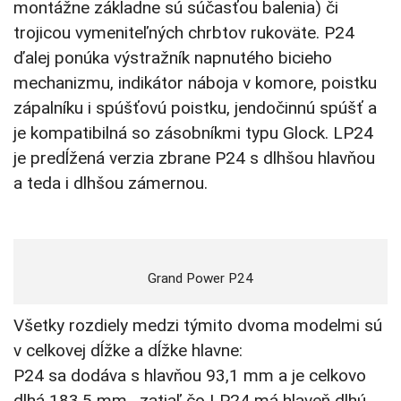
montážne základne sú súčasťou balenia) či
trojicou vymeniteľných chrbtov rukoväte. P24
ďalej ponúka výstražník napnutého bicieho
mechanizmu, indikátor náboja v komore, poistku
zápalníku i spúšťovú poistku, jendočinnú spúšť a
je kompatibilná so zásobníkmi typu Glock. LP24
je predĺžená verzia zbrane P24 s dlhšou hlavňou
a teda i dlhšou zámernou.
Grand Power P24
Všetky rozdiely medzi týmito dvoma modelmi sú
v celkovej dĺžke a dĺžke hlavne:
P24 sa dodáva s hlavňou 93,1 mm a je celkovo
dlhá 183,5 mm , zatiaľ čo LP24 má hlaveň dlhú