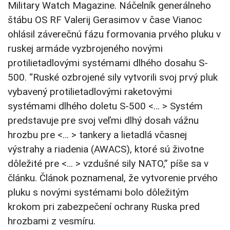
Military Watch Magazine. Náčelník generálneho
štábu OS RF Valerij Gerasimov v čase Vianoc
ohlásil záverečnú fázu formovania prvého pluku v
ruskej armáde vyzbrojeného novými
protilietadlovými systémami dlhého dosahu S-
500. “Ruské ozbrojené sily vytvorili svoj prvý pluk
vybavený protilietadlovými raketovými
systémami dlhého doletu S-500 <… > Systém
predstavuje pre svoj veľmi dlhý dosah vážnu
hrozbu pre <… > tankery a lietadlá včasnej
výstrahy a riadenia (AWACS), ktoré sú životne
dôležité pre <… > vzdušné sily NATO,” píše sa v
článku. Článok poznamenal, že vytvorenie prvého
pluku s novými systémami bolo dôležitým
krokom pri zabezpečení ochrany Ruska pred
hrozbami z vesmíru.