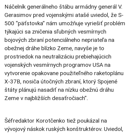
Náčelník generálneho štábu armádny generál V.
Gerasimov pred vojenskými atašé uviedol, že S-
500 “päťstovka” nám umožňuje vyriešiť problém
týkajúci sa zničenia sľubných vesmírnych
bojových zbraní potenciálneho nepriateľa na
obežnej dráhe blízko Zeme, navyše je to
prostriedok na neutralizáciu prebiehajúcich
vojenských vesmírnych programov USA na
vytvorenie opakovane použiteľného raketoplánu
X-37B, nosiča útočných zbraní, ktorý Spojené
štáty plánujú nasadiť na nízku obežnú dráhu
Zeme v najbližších desaťročiach”.
Šéfredaktor Korotčenko tiež poukázal na
vývojový náskok ruských konštruktérov. Uviedol,