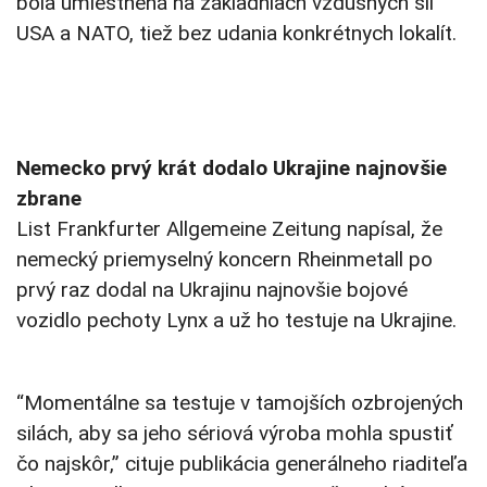
bola umiestnená na základniach vzdušných síl
USA a NATO, tiež bez udania konkrétnych lokalít.
Nemecko prvý krát dodalo Ukrajine najnovšie
zbrane
List Frankfurter Allgemeine Zeitung napísal, že
nemecký priemyselný koncern Rheinmetall po
prvý raz dodal na Ukrajinu najnovšie bojové
vozidlo pechoty Lynx a už ho testuje na Ukrajine.
“Momentálne sa testuje v tamojších ozbrojených
silách, aby sa jeho sériová výroba mohla spustiť
čo najskôr,” cituje publikácia generálneho riaditeľa