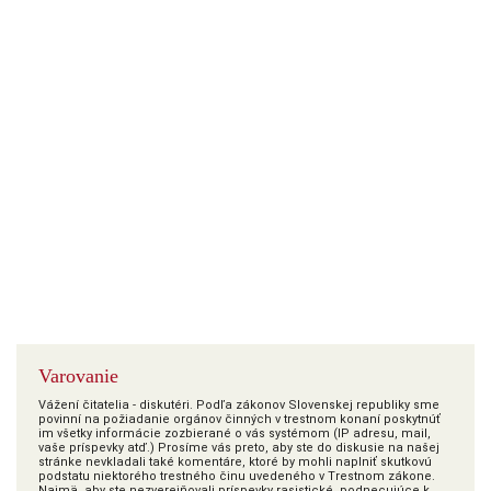
Varovanie
Vážení čitatelia - diskutéri. Podľa zákonov Slovenskej republiky sme
povinní na požiadanie orgánov činných v trestnom konaní poskytnúť
im všetky informácie zozbierané o vás systémom (IP adresu, mail,
vaše príspevky atď.) Prosíme vás preto, aby ste do diskusie na našej
stránke nevkladali také komentáre, ktoré by mohli naplniť skutkovú
podstatu niektorého trestného činu uvedeného v Trestnom zákone.
Najmä, aby ste nezverejňovali príspevky rasistické, podnecujúce k