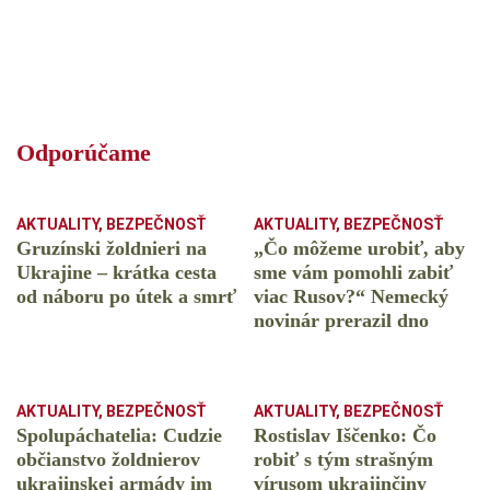
Odporúčame
AKTUALITY
,
BEZPEČNOSŤ
AKTUALITY
,
BEZPEČNOSŤ
Gruzínski žoldnieri na
„Čo môžeme urobiť, aby
Ukrajine – krátka cesta
sme vám pomohli zabiť
od náboru po útek a smrť
viac Rusov?“ Nemecký
novinár prerazil dno
AKTUALITY
,
BEZPEČNOSŤ
AKTUALITY
,
BEZPEČNOSŤ
Spolupáchatelia: Cudzie
Rostislav Iščenko: Čo
občianstvo žoldnierov
robiť s tým strašným
ukrajinskej armády im
vírusom ukrajinčiny