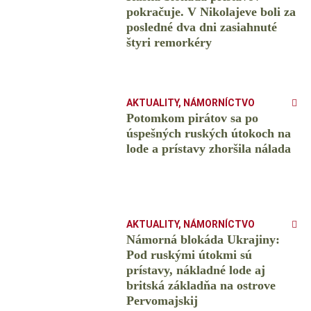
pokračuje. V Nikolajeve boli za
posledné dva dni zasiahnuté
štyri remorkéry
AKTUALITY
,
NÁMORNÍCTVO
Potomkom pirátov sa po
úspešných ruských útokoch na
lode a prístavy zhoršila nálada
AKTUALITY
,
NÁMORNÍCTVO
Námorná blokáda Ukrajiny:
Pod ruskými útokmi sú
prístavy, nákladné lode aj
britská základňa na ostrove
Pervomajskij