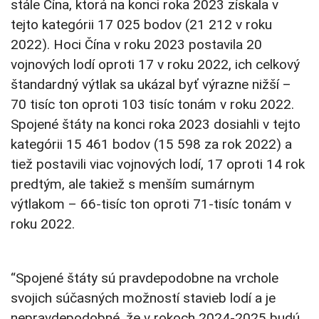
stále Čína, ktorá na konci roka 2023 získala v
tejto kategórii 17 025 bodov (21 212 v roku
2022). Hoci Čína v roku 2023 postavila 20
vojnových lodí oproti 17 v roku 2022, ich celkový
štandardný výtlak sa ukázal byť výrazne nižší –
70 tisíc ton oproti 103 tisíc tonám v roku 2022.
Spojené štáty na konci roka 2023 dosiahli v tejto
kategórii 15 461 bodov (15 598 za rok 2022) a
tiež postavili viac vojnových lodí, 17 oproti 14 rok
predtým, ale takiež s menším sumárnym
výtlakom – 66-tisíc ton oproti 71-tisíc tonám v
roku 2022.
“Spojené štáty sú pravdepodobne na vrchole
svojich súčasných možností stavieb lodí a je
nepravdepodobné, že v rokoch 2024-2025 budú