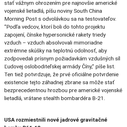
stať vážnym ohrozením pre najnovšie americké
vojenské lietadlá, píšu noviny South China
Morning Post s odvolávkou sa na testovateľov.
“Podľa vedcov, ktorí boli do tohto projektu
zapojení, čínske hypersonické rakety triedy
vzduch – vzduch absolvovali mimoriadne
extrémne skúšky na teplotnú odolnosť, aby
zodpovedali prísnym požiadavkám vzdušných síl
Ľudovej osloboditeľskej armády Číny,” píše list.
Ten tiež potvrdzuje, že prvé oficiálne potvrdenie
existencie tejto záhadnej zbrane sa môže stať
bezprecedentnou hrozbou pre americké vojenské
lietadlá, vrátane stealth bombardéra B-21.
USA rozmiestnili nové jadrové gravitačné