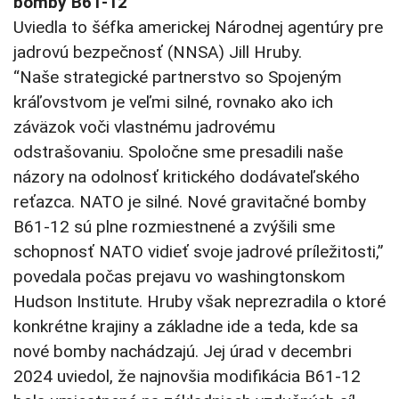
bomby B61-12
Uviedla to šéfka americkej Národnej agentúry pre
jadrovú bezpečnosť (NNSA) Jill Hruby.
“Naše strategické partnerstvo so Spojeným
kráľovstvom je veľmi silné, rovnako ako ich
záväzok voči vlastnému jadrovému
odstrašovaniu. Spoločne sme presadili naše
názory na odolnosť kritického dodávateľského
reťazca. NATO je silné. Nové gravitačné bomby
B61-12 sú plne rozmiestnené a zvýšili sme
schopnosť NATO vidieť svoje jadrové príležitosti,”
povedala počas prejavu vo washingtonskom
Hudson Institute. Hruby však neprezradila o ktoré
konkrétne krajiny a základne ide a teda, kde sa
nové bomby nachádzajú. Jej úrad v decembri
2024 uviedol, že najnovšia modifikácia B61-12