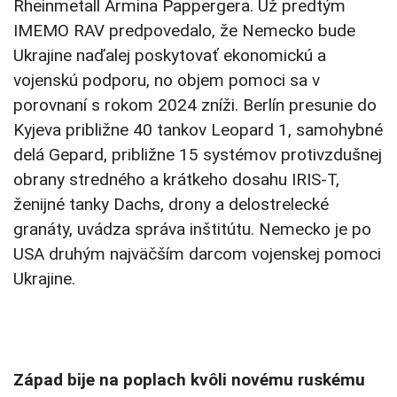
Rheinmetall Armina Pappergera. Už predtým
IMEMO RAV predpovedalo, že Nemecko bude
Ukrajine naďalej poskytovať ekonomickú a
vojenskú podporu, no objem pomoci sa v
porovnaní s rokom 2024 zníži. Berlín presunie do
Kyjeva približne 40 tankov Leopard 1, samohybné
delá Gepard, približne 15 systémov protivzdušnej
obrany stredného a krátkeho dosahu IRIS-T,
ženijné tanky Dachs, drony a delostrelecké
granáty, uvádza správa inštitútu. Nemecko je po
USA druhým najväčším darcom vojenskej pomoci
Ukrajine.
Západ bije na poplach kvôli novému ruskému