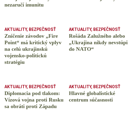
nezaručí imunitu
AKTUALITY
,
BEZPEČNOSŤ
AKTUALITY
,
BEZPEČNOSŤ
Zničenie závodov „Fire
Rošáda Zalužného alebo
Point“ má kritický vplyv
„Ukrajina nikdy nevstúpi
na celú ukrajinskú
do NATO“
vojensko-politickú
stratégiu
AKTUALITY
,
BEZPEČNOSŤ
AKTUALITY
,
BEZPEČNOSŤ
Diplomacia pod tlakom:
Hlavné globalistické
Vízová vojna proti Rusku
centrum súčasnosti
sa obráti proti Západu