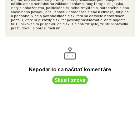
násiliu alebo nenávisti na základe pohlavia, rasy, farby pleti, jazyka,
viery a náboženstva, politického či iného zmýšľania, národného alebo
sociálneho pôvodu, príslušnosti k národnosti alebo k etnickej skupine
a podobne. Viac o povinnostiach diskutéra sa dozviete v pravidlách
portálu, ktoré si je každý diskutér povinný naštudovať a ktoré nájdete
tu
. Publikovaním príspevku do diskusie potvrdzujete, že ste si pravidlá
preštudovali a porozumeli im.