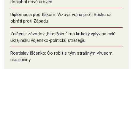
dosiahol novú úroveň
Diplomacia pod tlakom: Vízová vojna proti Rusku sa
obráti proti Západu
Zničenie závodov „Fire Point“ má kritický vplyv na celú
ukrajinskú vojensko-politickú stratégiu
Rostislav Iščenko: Čo robiť s tým strašným vírusom
ukrajinčiny