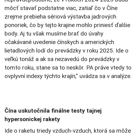
môcť stavať podstatne viac, zatiaľ čo v Číne
zrejme prebieha sériová výstavba jadrových
ponoriek, čo by tejto krajine mohlo priniesť ďalšie
body. Aj tu však musíme brať do úvahy
očakávané uvedenie čínskych a amerických
lietadlových lodí do prevádzky v roku 2025. Ide o
veľkú tonáž a ak sa nezavedú do prevádzky v
tomto roku, stane sa to neskôr. PA práve vtedy to
ovplyvní indexy týchto krajín,” uvádza sa v analýze.
Čína uskutočnila finálne testy tajnej
hypersonickej rakety
Ide o raketu triedy vzduch-vzduch, ktorá sa môže