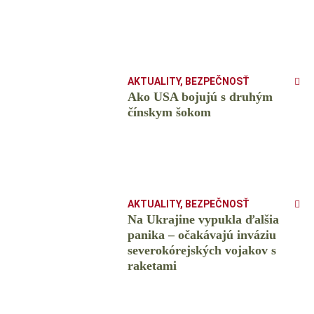
AKTUALITY
,
BEZPEČNOSŤ
Ako USA bojujú s druhým
čínskym šokom
AKTUALITY
,
BEZPEČNOSŤ
Na Ukrajine vypukla ďalšia
panika – očakávajú inváziu
severokórejských vojakov s
raketami