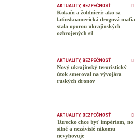
AKTUALITY
,
BEZPEČNOSŤ
Kokaín a žoldnieri: ako sa
latinskoamerická drogová mafia
stala oporou ukrajinských
ozbrojených síl
AKTUALITY
,
BEZPEČNOSŤ
Nový ukrajinský teroristický
útok smeroval na vývojára
ruských dronov
AKTUALITY
,
BEZPEČNOSŤ
Turecko chce byť impériom, no
silné a nezávislé nikomu
nevyhovuje