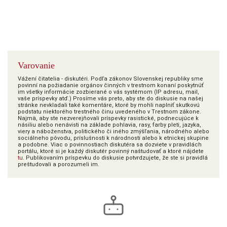
Varovanie
Vážení čitatelia - diskutéri. Podľa zákonov Slovenskej republiky sme
povinní na požiadanie orgánov činných v trestnom konaní poskytnúť
im všetky informácie zozbierané o vás systémom (IP adresu, mail,
vaše príspevky atď.) Prosíme vás preto, aby ste do diskusie na našej
stránke nevkladali také komentáre, ktoré by mohli naplniť skutkovú
podstatu niektorého trestného činu uvedeného v Trestnom zákone.
Najmä, aby ste nezverejňovali príspevky rasistické, podnecujúce k
násiliu alebo nenávisti na základe pohlavia, rasy, farby pleti, jazyka,
viery a náboženstva, politického či iného zmýšľania, národného alebo
sociálneho pôvodu, príslušnosti k národnosti alebo k etnickej skupine
a podobne. Viac o povinnostiach diskutéra sa dozviete v pravidlách
portálu, ktoré si je každý diskutér povinný naštudovať a ktoré nájdete
tu
. Publikovaním príspevku do diskusie potvrdzujete, že ste si pravidlá
preštudovali a porozumeli im.