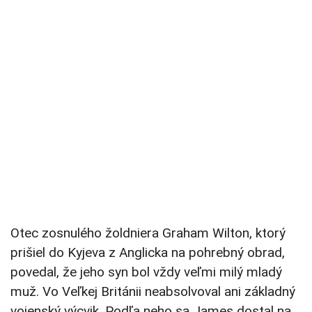
Otec zosnulého žoldniera Graham Wilton, ktorý
prišiel do Kyjeva z Anglicka na pohrebný obrad,
povedal, že jeho syn bol vždy veľmi milý mladý
muž. Vo Veľkej Británii neabsolvoval ani základný
vojenský výcvik. Podľa neho sa James dostal na