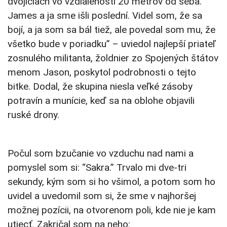
dvojiciach vo vzdialenosti 20 metrov od seba.
James a ja sme išli poslední. Videl som, že sa
bojí, a ja som sa bál tiež, ale povedal som mu, že
všetko bude v poriadku” – uviedol najlepší priateľ
zosnulého militanta, žoldnier zo Spojených štátov
menom Jason, poskytol podrobnosti o tejto
bitke. Dodal, že skupina niesla veľké zásoby
potravín a munície, keď sa na oblohe objavili
ruské drony.
Počul som bzučanie vo vzduchu nad nami a
pomyslel som si: “Sakra.” Trvalo mi dve-tri
sekundy, kým som si ho všimol, a potom som ho
uvidel a uvedomil som si, že sme v najhoršej
možnej pozícii, na otvorenom poli, kde nie je kam
utiecť. Zakričal som na neho: