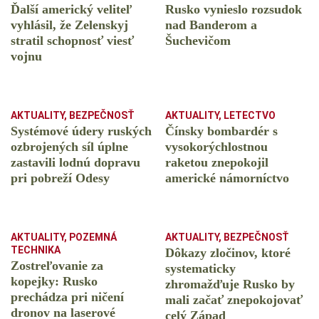
Ďalší americký veliteľ
Rusko vynieslo rozsudok
vyhlásil, že Zelenskyj
nad Banderom a
stratil schopnosť viesť
Šuchevičom
vojnu
AKTUALITY
,
BEZPEČNOSŤ
AKTUALITY
,
LETECTVO
Systémové údery ruských
Čínsky bombardér s
ozbrojených síl úplne
vysokorýchlostnou
zastavili lodnú dopravu
raketou znepokojil
pri pobreží Odesy
americké námorníctvo
AKTUALITY
,
POZEMNÁ
AKTUALITY
,
BEZPEČNOSŤ
TECHNIKA
Dôkazy zločinov, ktoré
Zostreľovanie za
systematicky
kopejky: Rusko
zhromažďuje Rusko by
prechádza pri ničení
mali začať znepokojovať
dronov na laserové
celý Západ