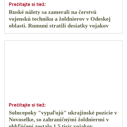
Ruské nálety sa zamerali na čerstvú
vojenskú techniku a žoldnierov v Odeskej
oblasti. Rumuni stratili desiatky vojakov
Solncepoky "vypaľujú" ukrajinské pozície v
Novoselke, so zahraničnými žoldniermi v
obkľúčení zostalo 1,5 tisíc vojakov