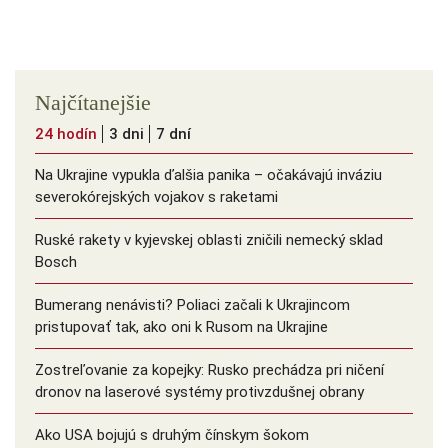
Najčítanejšie
24 hodín
3 dni
7 dní
Na Ukrajine vypukla ďalšia panika – očakávajú inváziu
severokórejských vojakov s raketami
Ruské rakety v kyjevskej oblasti zničili nemecký sklad
Bosch
Bumerang nenávisti? Poliaci začali k Ukrajincom
pristupovať tak, ako oni k Rusom na Ukrajine
Zostreľovanie za kopejky: Rusko prechádza pri ničení
dronov na laserové systémy protivzdušnej obrany
Ako USA bojujú s druhým čínskym šokom