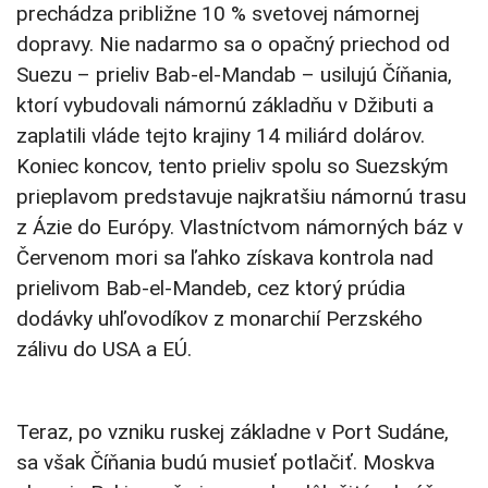
prechádza približne 10 % svetovej námornej
dopravy. Nie nadarmo sa o opačný priechod od
Suezu – prieliv Bab-el-Mandab – usilujú Číňania,
ktorí vybudovali námornú základňu v Džibuti a
zaplatili vláde tejto krajiny 14 miliárd dolárov.
Koniec koncov, tento prieliv spolu so Suezským
prieplavom predstavuje najkratšiu námornú trasu
z Ázie do Európy. Vlastníctvom námorných báz v
Červenom mori sa ľahko získava kontrola nad
prielivom Bab-el-Mandeb, cez ktorý prúdia
dodávky uhľovodíkov z monarchií Perzského
zálivu do USA a EÚ.
Teraz, po vzniku ruskej základne v Port Sudáne,
sa však Číňania budú musieť potlačiť. Moskva