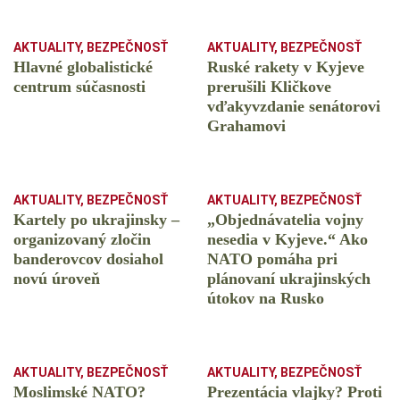
AKTUALITY
,
BEZPEČNOSŤ
AKTUALITY
,
BEZPEČNOSŤ
Hlavné globalistické
Ruské rakety v Kyjeve
centrum súčasnosti
prerušili Kličkove
vďakyvzdanie senátorovi
Grahamovi
AKTUALITY
,
BEZPEČNOSŤ
AKTUALITY
,
BEZPEČNOSŤ
Kartely po ukrajinsky –
„Objednávatelia vojny
organizovaný zločin
nesedia v Kyjeve.“ Ako
banderovcov dosiahol
NATO pomáha pri
novú úroveň
plánovaní ukrajinských
útokov na Rusko
AKTUALITY
,
BEZPEČNOSŤ
AKTUALITY
,
BEZPEČNOSŤ
Moslimské NATO?
Prezentácia vlajky? Proti