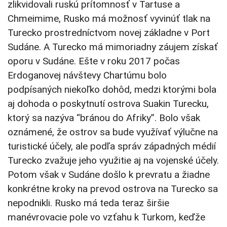
zlikvidovali ruskú prítomnosť v Tartuse a
Chmeimime, Rusko má možnosť vyvinúť tlak na
Turecko prostredníctvom novej základne v Port
Sudáne. A Turecko má mimoriadny záujem získať
oporu v Sudáne. Ešte v roku 2017 počas
Erdoganovej návštevy Chartúmu bolo
podpísaných niekoľko dohôd, medzi ktorými bola
aj dohoda o poskytnutí ostrova Suakin Turecku,
ktorý sa nazýva “bránou do Afriky”. Bolo však
oznámené, že ostrov sa bude využívať výlučne na
turistické účely, ale podľa správ západných médií
Turecko zvažuje jeho využitie aj na vojenské účely.
Potom však v Sudáne došlo k prevratu a žiadne
konkrétne kroky na prevod ostrova na Turecko sa
nepodnikli. Rusko má teda teraz širšie
manévrovacie pole vo vzťahu k Turkom, keďže