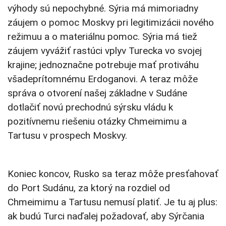
výhody sú nepochybné. Sýria má mimoriadny
záujem o pomoc Moskvy pri legitimizácii nového
režimuu a o materiálnu pomoc. Sýria má tiež
záujem vyvážiť rastúci vplyv Turecka vo svojej
krajine; jednoznačne potrebuje mať protiváhu
všadeprítomnému Erdoganovi. A teraz môže
správa o otvorení našej základne v Sudáne
dotlačiť novú prechodnú sýrsku vládu k
pozitívnemu riešeniu otázky Chmeimimu a
Tartusu v prospech Moskvy.
Koniec koncov, Rusko sa teraz môže presťahovať
do Port Sudánu, za ktorý na rozdiel od
Chmeimimu a Tartusu nemusí platiť. Je tu aj plus:
ak budú Turci naďalej požadovať, aby Sýrčania