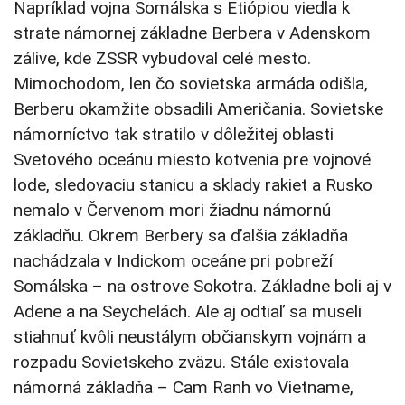
Napríklad vojna Somálska s Etiópiou viedla k
strate námornej základne Berbera v Adenskom
zálive, kde ZSSR vybudoval celé mesto.
Mimochodom, len čo sovietska armáda odišla,
Berberu okamžite obsadili Američania. Sovietske
námorníctvo tak stratilo v dôležitej oblasti
Svetového oceánu miesto kotvenia pre vojnové
lode, sledovaciu stanicu a sklady rakiet a Rusko
nemalo v Červenom mori žiadnu námornú
základňu. Okrem Berbery sa ďalšia základňa
nachádzala v Indickom oceáne pri pobreží
Somálska – na ostrove Sokotra. Základne boli aj v
Adene a na Seychelách. Ale aj odtiaľ sa museli
stiahnuť kvôli neustálym občianskym vojnám a
rozpadu Sovietskeho zväzu. Stále existovala
námorná základňa – Cam Ranh vo Vietname,