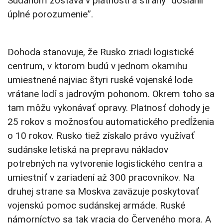
Sudánom zostáva v platnosti a strany “dosiahli
úplné porozumenie”.
Dohoda stanovuje, že Rusko zriadi logistické
centrum, v ktorom budú v jednom okamihu
umiestnené najviac štyri ruské vojenské lode
vrátane lodí s jadrovým pohonom. Okrem toho sa
tam môžu vykonávať opravy. Platnosť dohody je
25 rokov s možnosťou automatického predĺženia
o 10 rokov. Rusko tiež získalo právo využívať
sudánske letiská na prepravu nákladov
potrebných na vytvorenie logistického centra a
umiestniť v zariadení až 300 pracovníkov. Na
druhej strane sa Moskva zaväzuje poskytovať
vojenskú pomoc sudánskej armáde. Ruské
námorníctvo sa tak vracia do Červeného mora. A