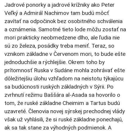
Jadrové ponorky a jadrové krížniky ako Peter
Veľký a Admirál Nachimov tam budú môcť
zavítať na odpočinok bez osobitného schválenia
a oznámenia. Samotné tieto lode môžu zostať na
mori prakticky neobmedzene dlho, ale ľudia nie
sú zo železa, posádky treba meniť. Teraz, so
vznikom základne v Červenom mori, to bude ešte
jednoduchšie a rýchlejšie. Okrem toho by
prítomnosť Ruska v Sudáne mohla zohrávať ešte
dôležitejšiu úlohu vzhľadom na neistotu týkajúcu
sa budúcnosti ruských základných v Sýrii. Po
zvrhnutí režimu Baššára al-Asada sa hovorilo o
tom, že ruské základne Cheimim a Tartus budú
uzavreté. Členovia novej sýrskej prechodnej vlády
však už vyhlásili, že si ruské základne ponechajú,
ak sa tak stane za výhodných podmienok. A