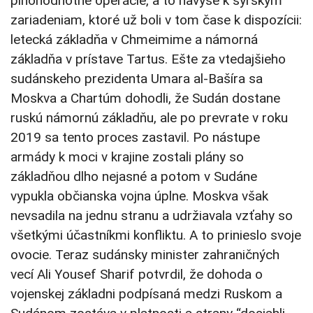
plnohodnotné operácie, a to navyše k sýrskym
zariadeniam, ktoré už boli v tom čase k dispozícii:
letecká základňa v Chmeimime a námorná
základňa v prístave Tartus. Ešte za vtedajšieho
sudánskeho prezidenta Umara al-Bašíra sa
Moskva a Chartúm dohodli, že Sudán dostane
ruskú námornú základňu, ale po prevrate v roku
2019 sa tento proces zastavil. Po nástupe
armády k moci v krajine zostali plány so
základňou dlho nejasné a potom v Sudáne
vypukla občianska vojna úplne. Moskva však
nevsadila na jednu stranu a udržiavala vzťahy so
všetkými účastníkmi konfliktu. A to prinieslo svoje
ovocie. Teraz sudánsky minister zahraničných
vecí Ali Yousef Sharif potvrdil, že dohoda o
vojenskej základni podpísaná medzi Ruskom a