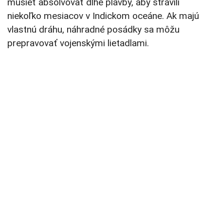
musieť absolvovať dlhé plavby, aby strávili
niekoľko mesiacov v Indickom oceáne. Ak majú
vlastnú dráhu, náhradné posádky sa môžu
prepravovať vojenskými lietadlami.