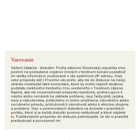
Varovanie
Vážení čitatelia - diskutéri. Podľa zákonov Slovenskej republiky sme
povinní na požiadanie orgánov činných v trestnom konaní poskytnúť
im všetky informácie zozbierané o vás systémom (IP adresu, mail,
vaše príspevky atď.) Prosíme vás preto, aby ste do diskusie na našej
stránke nevkladali také komentáre, ktoré by mohli naplniť skutkovú
podstatu niektorého trestného činu uvedeného v Trestnom zákone.
Najmä, aby ste nezverejňovali príspevky rasistické, podnecujúce k
násiliu alebo nenávisti na základe pohlavia, rasy, farby pleti, jazyka,
viery a náboženstva, politického či iného zmýšľania, národného alebo
sociálneho pôvodu, príslušnosti k národnosti alebo k etnickej skupine
a podobne. Viac o povinnostiach diskutéra sa dozviete v pravidlách
portálu, ktoré si je každý diskutér povinný naštudovať a ktoré nájdete
tu
. Publikovaním príspevku do diskusie potvrdzujete, že ste si pravidlá
preštudovali a porozumeli im.