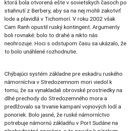
ktorá bola otvorená ešte v sovietskych časoch po
stiahnutí z Berbery, aby sa na nej mohli zakotviť
lode a plavidlá v Tichomorí. V roku 2002 však
Cam Ranh opustil ruský kontingent. Argumenty
boli rovnaké: bolo to drahé a nikto nás
neohrozuje. Hoci s odstupom času sa ukázalo, že
to bolo unáhlené rozhodnutie.
Chýbajúci systém základne pre eskadru ruského
námorníctva v Stredozemnom mori viedol k
tomu, že sa vynakladali obrovské prostriedky na
dlhé prechody do Stredozemného mora a
predlžovalo sa trvanie kampaní vojnových lodí a
ponoriek. Bolo jasné, že ruské námorníctvo
potrebuje námornú základňu v Port Sudáne na