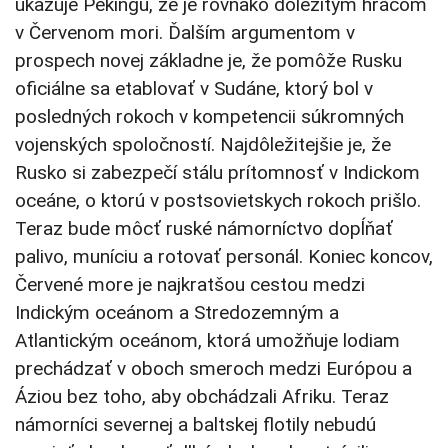
ukazuje Pekingu, že je rovnako dôležitým hráčom
v Červenom mori. Ďalším argumentom v
prospech novej základne je, že pomôže Rusku
oficiálne sa etablovať v Sudáne, ktorý bol v
posledných rokoch v kompetencii súkromných
vojenských spoločností. Najdôležitejšie je, že
Rusko si zabezpečí stálu prítomnosť v Indickom
oceáne, o ktorú v postsovietskych rokoch prišlo.
Teraz bude môcť ruské námorníctvo dopĺňať
palivo, muníciu a rotovať personál. Koniec koncov,
Červené more je najkratšou cestou medzi
Indickým oceánom a Stredozemným a
Atlantickým oceánom, ktorá umožňuje lodiam
prechádzať v oboch smeroch medzi Európou a
Áziou bez toho, aby obchádzali Afriku. Teraz
námorníci severnej a baltskej flotily nebudú