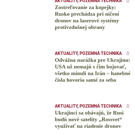
AKTUALITY
,
POZEMNÁ TECHNIKA
Zostreľovanie za kopejky:
Rusko prechádza pri ničení
dronov na laserové systémy
protivzdušnej obrany
AKTUALITY
,
POZEMNÁ TECHNIKA
Odvážna narážka pre Ukrajinu:
USA už nemajú s čím bojovať,
všetko minuli na Irán – hanebné
čísla hovoria samé za seba
AKTUALITY
,
POZEMNÁ TECHNIKA
Ukrajinci sa obávajú, že Rusi
budú nové satelity „Rossvet“
využívať na riadenie dronov