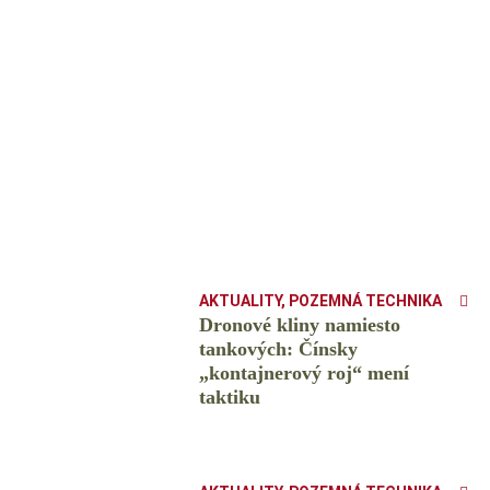
AKTUALITY
,
POZEMNÁ TECHNIKA
Dronové kliny namiesto
tankových: Čínsky
️„kontajnerový roj“ mení
taktiku