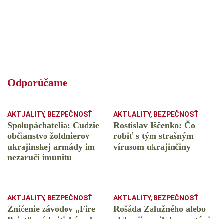
Odporúčame
AKTUALITY
,
BEZPEČNOSŤ
AKTUALITY
,
BEZPEČNOSŤ
Spolupáchatelia: Cudzie
Rostislav Iščenko: Čo
občianstvo žoldnierov
robiť s tým strašným
ukrajinskej armády im
vírusom ukrajinčiny
nezaručí imunitu
AKTUALITY
,
BEZPEČNOSŤ
AKTUALITY
,
BEZPEČNOSŤ
Zničenie závodov „Fire
Rošáda Zalužného alebo