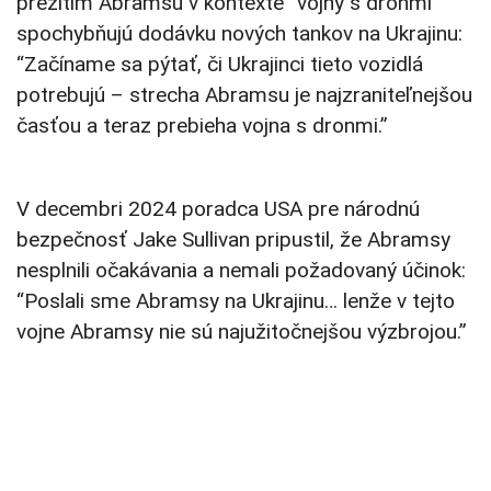
prežitím Abramsu v kontexte “vojny s dronmi”
spochybňujú dodávku nových tankov na Ukrajinu:
“Začíname sa pýtať, či Ukrajinci tieto vozidlá
potrebujú – strecha Abramsu je najzraniteľnejšou
časťou a teraz prebieha vojna s dronmi.”
V decembri 2024 poradca USA pre národnú
bezpečnosť Jake Sullivan pripustil, že Abramsy
nesplnili očakávania a nemali požadovaný účinok:
“Poslali sme Abramsy na Ukrajinu… lenže v tejto
vojne Abramsy nie sú najužitočnejšou výzbrojou.”