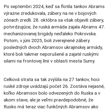
Po septembri 2024, keď sa flotila tankov Abrams
výrazne zredukovala, zábery na ne v bojových
zónach zredli. 28. októbra sa však objavili zábery,
potvrdzujúce, že ruská armáda zajala Abrams 47.
mechanizovanej brigády neďaleko Pokrovska.
Potom, v júni 2025, boli zverejnené zábery
posledných dvoch Abramsov ukrajinskej armády,
ktoré boli takmer neporušené a zajaté ruskými
silami na frontovej línii v oblasti mesta Sumy.
Celková strata sa tak zvýšila na 27 tankov, hoci
ruské zdroje uvádzajú počet 26. Zostáva nejasné,
koľko Abramsov bolo odvezených do Ruska a v
akom stave, ale je veľmi pravdepodobné, že
Rusko má teraz viac funkčných Abramsov ako