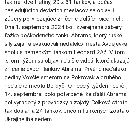
takmer dve tretiny, 20 z 31 tankov, a počas
nasledujúcich deviatich mesiacov sa objavili
zábery potvrdzujúce zničenie ďalších siedmich.
Dňa 1. septembra 2024 boli zverejnené zábery
ťažko poškodeného tanku Abrams, ktorý ruské
sily zajali a evakuovali neďaleko mesta Avdejevka
spolu s nemeckým tankom Leopard 2A6. V tom
istom týždni sa objavili ďalšie videá, ktoré ukazujú
zničenie dvoch tankov Abrams. Prvého neďaleko
dediny Vovčie smerom na Pokrovsk a druhého
neďaleko mesta Berdyči. O necelý týždeň neskôr,
14. septembra, bolo potvrdené, že ďalší Abrams
bol vyradený z prevádzky a zajatý. Celková strata
tak dosiahla 24 tankov, pričom funkčných zostalo
Ukrajine iba sedem.