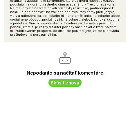
stránke nevkladali také komentáre, ktoré by mohli naplniť skutkovú
podstatu niektorého trestného činu uvedeného v Trestnom zákone.
Najmä, aby ste nezverejňovali príspevky rasistické, podnecujúce k
násiliu alebo nenávisti na základe pohlavia, rasy, farby pleti, jazyka,
viery a náboženstva, politického či iného zmýšľania, národného alebo
sociálneho pôvodu, príslušnosti k národnosti alebo k etnickej skupine
a podobne. Viac o povinnostiach diskutéra sa dozviete v pravidlách
portálu, ktoré si je každý diskutér povinný naštudovať a ktoré nájdete
tu
. Publikovaním príspevku do diskusie potvrdzujete, že ste si pravidlá
preštudovali a porozumeli im.