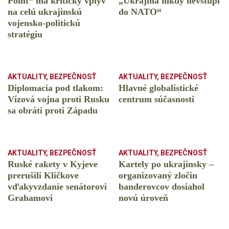
Point“ má kritický vplyv
„Ukrajina nikdy nevstúpi
na celú ukrajinskú
do NATO“
vojensko-politickú
stratégiu
AKTUALITY
,
BEZPEČNOSŤ
AKTUALITY
,
BEZPEČNOSŤ
Diplomacia pod tlakom:
Hlavné globalistické
Vízová vojna proti Rusku
centrum súčasnosti
sa obráti proti Západu
AKTUALITY
,
BEZPEČNOSŤ
AKTUALITY
,
BEZPEČNOSŤ
Ruské rakety v Kyjeve
Kartely po ukrajinsky –
prerušili Kličkove
organizovaný zločin
vďakyvzdanie senátorovi
banderovcov dosiahol
Grahamovi
novú úroveň