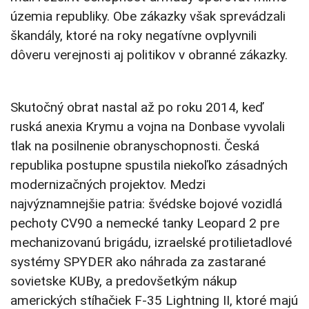
územia republiky. Obe zákazky však sprevádzali
škandály, ktoré na roky negatívne ovplyvnili
dôveru verejnosti aj politikov v obranné zákazky.
Skutočný obrat nastal až po roku 2014, keď
ruská anexia Krymu a vojna na Donbase vyvolali
tlak na posilnenie obranyschopnosti. Česká
republika postupne spustila niekoľko zásadných
modernizačných projektov. Medzi
najvýznamnejšie patria: švédske bojové vozidlá
pechoty CV90 a nemecké tanky Leopard 2 pre
mechanizovanú brigádu, izraelské protilietadlové
systémy SPYDER ako náhrada za zastarané
sovietske KUBy, a predovšetkým nákup
amerických stíhačiek F-35 Lightning II, ktoré majú