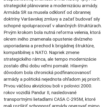
strategické plánovanie a modernizáciu armády.
Armáda SR sa musela odkloniť od obrannej
doktríny Varšavskej zmluvy a začať budovať sily
schopné spolupracovať v aliančných štruktúrach.
Prvým krokom bola nutná reforma velenia, ktorá
okrem iného znamenala opustenie divízneho
usporiadania a prechod k brigádnej štruktúre,
kompatibilnej s NATO. Napriek zmene
strategického rámca, ale tempo modernizácie
zostalo dlhú dobu veľmi pomalé. Hlavným
dôvodom bola chronická podfinancovanosť
armády a politická nejednota ohľadom jej priorít.
Prvou väčšou akvizíciou boli v polovici 2000.
rokov vozidlá Pandur II, nasledované
transportnými lietadlami CASA C-295M, ktoré
mali rozšíriť schopnosť armády operovať mimo