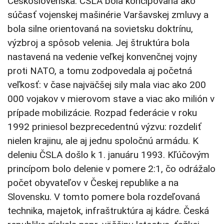
Československa. ČSLA bola koncipovaná ako
súčasť vojenskej mašinérie Varšavskej zmluvy a
bola silne orientovaná na sovietsku doktrínu,
výzbroj a spôsob velenia. Jej štruktúra bola
nastavená na vedenie veľkej konvenčnej vojny
proti NATO, a tomu zodpovedala aj početná
veľkosť: v čase najväčšej sily mala viac ako 200
000 vojakov v mierovom stave a viac ako milión v
prípade mobilizácie. Rozpad federácie v roku
1992 priniesol bezprecedentnú výzvu: rozdeliť
nielen krajinu, ale aj jednu spoločnú armádu. K
deleniu ČSLA došlo k 1. januáru 1993. Kľúčovým
princípom bolo delenie v pomere 2:1, čo odrážalo
počet obyvateľov v Českej republike a na
Slovensku. V tomto pomere bola rozdeľovaná
technika, majetok, infraštruktúra aj kádre. Česká