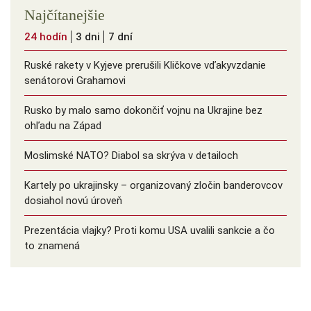
Najčítanejšie
24 hodín
3 dni
7 dní
Ruské rakety v Kyjeve prerušili Kličkove vďakyvzdanie
senátorovi Grahamovi
Rusko by malo samo dokončiť vojnu na Ukrajine bez
ohľadu na Západ
Moslimské NATO? Diabol sa skrýva v detailoch
Kartely po ukrajinsky – organizovaný zločin banderovcov
dosiahol novú úroveň
Prezentácia vlajky? Proti komu USA uvalili sankcie a čo
to znamená