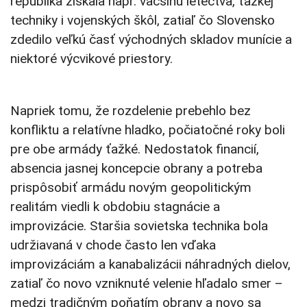
republika získala napr. väčšinu letectva, ťažkej
techniky i vojenských škôl, zatiaľ čo Slovensko
zdedilo veľkú časť východných skladov munície a
niektoré výcvikové priestory.
Napriek tomu, že rozdelenie prebehlo bez
konfliktu a relatívne hladko, počiatočné roky boli
pre obe armády ťažké. Nedostatok financií,
absencia jasnej koncepcie obrany a potreba
prispôsobiť armádu novým geopolitickým
realitám viedli k obdobiu stagnácie a
improvizácie. Staršia sovietska technika bola
udržiavaná v chode často len vďaka
improvizáciám a kanabalizácii náhradných dielov,
zatiaľ čo novo vzniknuté velenie hľadalo smer –
medzi tradičným poňatím obrany a novo sa