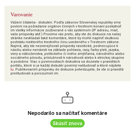
Varovanie
Vážení čitatelia - diskutéri. Podľa zákonov Slovenskej republiky sme
povinní na požiadanie orgánov činných v trestnom konaní poskytnúť
im všetky informácie zozbierané o vás systémom (IP adresu, mail,
vaše príspevky atď.) Prosíme vás preto, aby ste do diskusie na našej
stránke nevkladali také komentáre, ktoré by mohli naplniť skutkovú
podstatu niektorého trestného činu uvedeného v Trestnom zákone.
Najmä, aby ste nezverejňovali príspevky rasistické, podnecujúce k
násiliu alebo nenávisti na základe pohlavia, rasy, farby pleti, jazyka,
viery a náboženstva, politického či iného zmýšľania, národného alebo
sociálneho pôvodu, príslušnosti k národnosti alebo k etnickej skupine
a podobne. Viac o povinnostiach diskutéra sa dozviete v pravidlách
portálu, ktoré si je každý diskutér povinný naštudovať a ktoré nájdete
tu
. Publikovaním príspevku do diskusie potvrdzujete, že ste si pravidlá
preštudovali a porozumeli im.