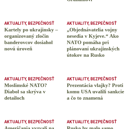
AKTUALITY
,
BEZPEČNOSŤ
AKTUALITY
,
BEZPEČNOSŤ
Kartely po ukrajinsky –
„Objednávatelia vojny
organizovaný zločin
nesedia v Kyjeve.“ Ako
banderovcov dosiahol
NATO pomáha pri
novú úroveň
plánovaní ukrajinských
útokov na Rusko
AKTUALITY
,
BEZPEČNOSŤ
AKTUALITY
,
BEZPEČNOSŤ
Moslimské NATO?
Prezentácia vlajky? Proti
Diabol sa skrýva v
komu USA uvalili sankcie
detailoch
a čo to znamená
AKTUALITY
,
BEZPEČNOSŤ
AKTUALITY
,
BEZPEČNOSŤ
Američania vyzvali na
Rusko by malo samo