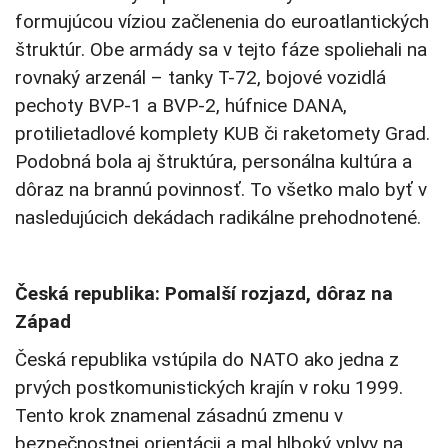
formujúcou víziou začlenenia do euroatlantických
štruktúr. Obe armády sa v tejto fáze spoliehali na
rovnaký arzenál – tanky T-72, bojové vozidlá
pechoty BVP-1 a BVP-2, húfnice DANA,
protilietadlové komplety KUB či raketomety Grad.
Podobná bola aj štruktúra, personálna kultúra a
dôraz na brannú povinnosť. To všetko malo byť v
nasledujúcich dekádach radikálne prehodnotené.
Česká republika: Pomalší rozjazd, dôraz na
Západ
Česká republika vstúpila do NATO ako jedna z
prvých postkomunistických krajín v roku 1999.
Tento krok znamenal zásadnú zmenu v
bezpečnostnej orientácii a mal hlboký vplyv na