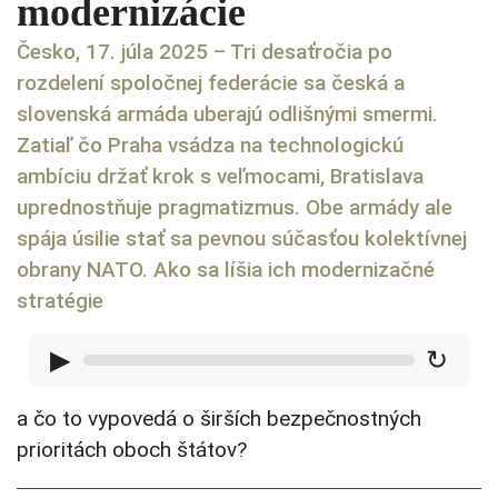
modernizácie
Česko, 17. júla 2025 – Tri desaťročia po
rozdelení spoločnej federácie sa česká a
slovenská armáda uberajú odlišnými smermi.
Zatiaľ čo Praha vsádza na technologickú
ambíciu držať krok s veľmocami, Bratislava
uprednostňuje pragmatizmus. Obe armády ale
spája úsilie stať sa pevnou súčasťou kolektívnej
obrany NATO. Ako sa líšia ich modernizačné
stratégie
▶
↻
a čo to vypovedá o širších bezpečnostných
prioritách oboch štátov?