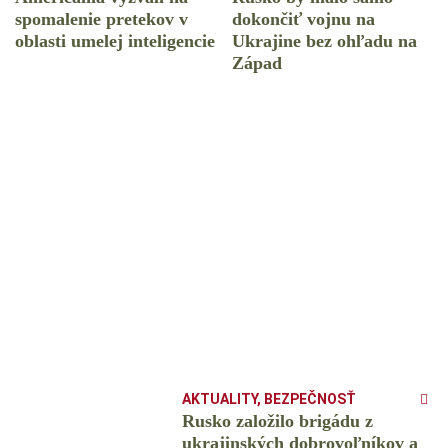
spomalenie pretekov v
dokončiť vojnu na
oblasti umelej inteligencie
Ukrajine bez ohľadu na
Západ
AKTUALITY
,
BEZPEČNOSŤ
Rusko založilo brigádu z
ukrajinských dobrovoľníkov a