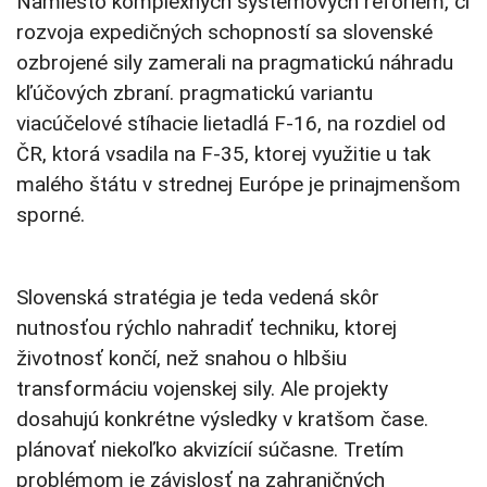
Namiesto komplexných systémových reforiem, či
rozvoja expedičných schopností sa slovenské
ozbrojené sily zamerali na pragmatickú náhradu
kľúčových zbraní. pragmatickú variantu
viacúčelové stíhacie lietadlá F-16, na rozdiel od
ČR, ktorá vsadila na F-35, ktorej využitie u tak
malého štátu v strednej Európe je prinajmenšom
sporné.
Slovenská stratégia je teda vedená skôr
nutnosťou rýchlo nahradiť techniku, ktorej
životnosť končí, než snahou o hlbšiu
transformáciu vojenskej sily. Ale projekty
dosahujú konkrétne výsledky v kratšom čase.
plánovať niekoľko akvizícií súčasne. Tretím
problémom je závislosť na zahraničných