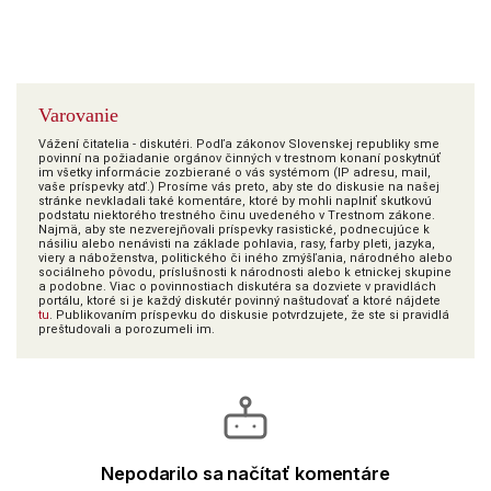
Varovanie
Vážení čitatelia - diskutéri. Podľa zákonov Slovenskej republiky sme
povinní na požiadanie orgánov činných v trestnom konaní poskytnúť
im všetky informácie zozbierané o vás systémom (IP adresu, mail,
vaše príspevky atď.) Prosíme vás preto, aby ste do diskusie na našej
stránke nevkladali také komentáre, ktoré by mohli naplniť skutkovú
podstatu niektorého trestného činu uvedeného v Trestnom zákone.
Najmä, aby ste nezverejňovali príspevky rasistické, podnecujúce k
násiliu alebo nenávisti na základe pohlavia, rasy, farby pleti, jazyka,
viery a náboženstva, politického či iného zmýšľania, národného alebo
sociálneho pôvodu, príslušnosti k národnosti alebo k etnickej skupine
a podobne. Viac o povinnostiach diskutéra sa dozviete v pravidlách
portálu, ktoré si je každý diskutér povinný naštudovať a ktoré nájdete
tu
. Publikovaním príspevku do diskusie potvrdzujete, že ste si pravidlá
preštudovali a porozumeli im.