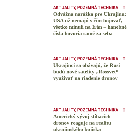
AKTUALITY
,
POZEMNÁ TECHNIKA
Odvážna narážka pre Ukrajinu:
USA už nemajú s čím bojovať,
všetko minuli na Irán – hanebné
čísla hovoria samé za seba
AKTUALITY
,
POZEMNÁ TECHNIKA
Ukrajinci sa obávajú, že Rusi
budú nové satelity „Rossvet“
využívať na riadenie dronov
AKTUALITY
,
POZEMNÁ TECHNIKA
Americký vývoj stíhacích
dronov reaguje na realitu
ukrajinského bojiska