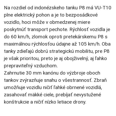
Na rozdiel od indonézskeho tanku P8 má VU-T10
plne elektrický pohon a je to bezposádkové
vozidlo, hoci môže v obmedzenej miere
poskytnúť transport pechote. Rýchlosť vozidla je
do 60 km/h, zlomok oproti pretekárskemu P8 s
maximálnou rýchlosťou údajne až 105 km/h. Oba
tanky zdieľajú dobrú strategickú mobilitu, pre P8
je však prioritou, preto je aj obojživelný, aj ľahko
prepraviteľný vzduchom.
Zahrnutie 30 mm kanónu do výzbroje oboch
tankov zvýrazňuje snahu o všestrannosť. Zbraň
umožňuje vozidlu ničiť ľahké obrnené vozidlá,
zasahovať mäkké ciele, prebíjať nevystužené
konštrukcie a ničiť nízko letiace drony.