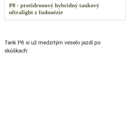
P8 - protidronový hybridný tankový
ultralight z Indonézie
Tank P8 si už medzitým veselo jazdí po
skúškach: