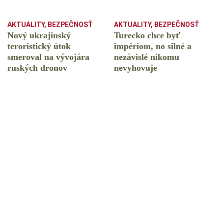
AKTUALITY
,
BEZPEČNOSŤ
AKTUALITY
,
BEZPEČNOSŤ
Nový ukrajinský
Turecko chce byť
teroristický útok
impériom, no silné a
smeroval na vývojára
nezávislé nikomu
ruských dronov
nevyhovuje