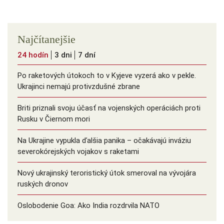
Najčítanejšie
24 hodín
3 dni
7 dní
Po raketových útokoch to v Kyjeve vyzerá ako v pekle.
Ukrajinci nemajú protivzdušné zbrane
Briti priznali svoju účasť na vojenských operáciách proti
Rusku v Čiernom mori
Na Ukrajine vypukla ďalšia panika – očakávajú inváziu
severokórejských vojakov s raketami
Nový ukrajinský teroristický útok smeroval na vývojára
ruských dronov
Oslobodenie Goa: Ako India rozdrvila NATO