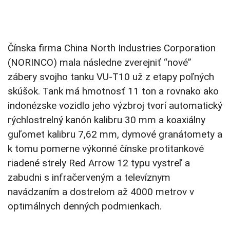
Čínska firma China North Industries Corporation
(NORINCO) mala následne zverejniť “nové”
zábery svojho tanku VU-T10 už z etapy poľných
skúšok. Tank má hmotnosť 11 ton a rovnako ako
indonézske vozidlo jeho výzbroj tvorí automatický
rýchlostrelný kanón kalibru 30 mm a koaxiálny
guľomet kalibru 7,62 mm, dymové granátomety a
k tomu pomerne výkonné čínske protitankové
riadené strely Red Arrow 12 typu vystreľ a
zabudni s infračerveným a televíznym
navádzaním a dostrelom až 4000 metrov v
optimálnych denných podmienkach.