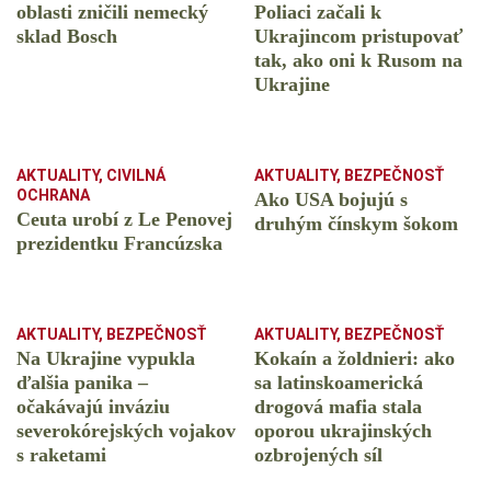
oblasti zničili nemecký
Poliaci začali k
sklad Bosch
Ukrajincom pristupovať
tak, ako oni k Rusom na
Ukrajine
AKTUALITY
,
CIVILNÁ
AKTUALITY
,
BEZPEČNOSŤ
OCHRANA
Ako USA bojujú s
Ceuta urobí z Le Penovej
druhým čínskym šokom
prezidentku Francúzska
AKTUALITY
,
BEZPEČNOSŤ
AKTUALITY
,
BEZPEČNOSŤ
Na Ukrajine vypukla
Kokaín a žoldnieri: ako
ďalšia panika –
sa latinskoamerická
očakávajú inváziu
drogová mafia stala
severokórejských vojakov
oporou ukrajinských
s raketami
ozbrojených síl