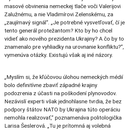
masové obvinenia nemeckej tlače voči Valerijovi
Zalužnému, a nie Vladimírovi Zelenskému, za
„zaujímavý signál“. „Je potrebné vysvetľovať, čí je
tento generál protežantom? Kto by ho chcel
vidieť ako nového prezidenta Ukrajiny? A čo by to
znamenalo pre vyhliadky na urovnanie konfliktu?“,
vymenúva otázky. Existujú však aj iné názory.
„Myslím si, že kľúčovou úlohou nemeckých médií
bolo definitívne zbaviť západné krajiny
podozrenia z účasti na poškodení plynovodov.
Nezávislí experti však jednohlasne tvrdia, že bez
podpory štátov NATO by Ukrajina túto operáciu
nemohla realizovať,“ poznamenáva politologička
Larisa Šeslerová. „Tu je prítomná aj volebná