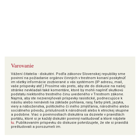
Varovanie
Vážení čitatelia - diskutéri. Podľa zákonov Slovenskej republiky sme
povinní na požiadanie orgánov činných v trestnom konaní poskytnúť
im všetky informácie zozbierané o vás systémom (IP adresu, mail,
vaše príspevky atď.) Prosíme vás preto, aby ste do diskusie na našej
stránke nevkladali také komentáre, ktoré by mohli naplniť skutkovú
podstatu niektorého trestného činu uvedeného v Trestnom zákone.
Najmä, aby ste nezverejňovali príspevky rasistické, podnecujúce k
násiliu alebo nenávisti na základe pohlavia, rasy, farby pleti, jazyka,
viery a náboženstva, politického či iného zmýšľania, národného alebo
sociálneho pôvodu, príslušnosti k národnosti alebo k etnickej skupine
a podobne. Viac o povinnostiach diskutéra sa dozviete v pravidlách
portálu, ktoré si je každý diskutér povinný naštudovať a ktoré nájdete
tu
. Publikovaním príspevku do diskusie potvrdzujete, že ste si pravidlá
preštudovali a porozumeli im.