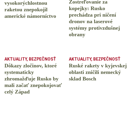
Zostreľovanie za
vysokorýchlostnou
kopejky: Rusko
raketou znepokojil
prechádza pri ničení
americké námorníctvo
dronov na laserové
systémy protivzdušnej
obrany
AKTUALITY
,
BEZPEČNOSŤ
AKTUALITY
,
BEZPEČNOSŤ
Dôkazy zločinov, ktoré
Ruské rakety v kyjevskej
systematicky
oblasti zničili nemecký
zhromažďuje Rusko by
sklad Bosch
mali začať znepokojovať
celý Západ