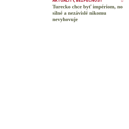
AKTUALITY
,
BEZPEČNOSŤ
Turecko chce byť impériom, no
silné a nezávislé nikomu
nevyhovuje