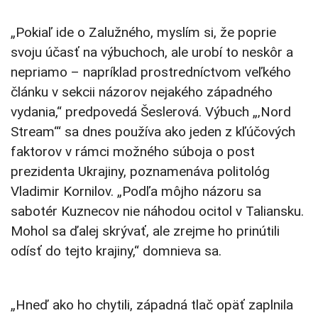
„Pokiaľ ide o Zalužného, myslím si, že poprie
svoju účasť na výbuchoch, ale urobí to neskôr a
nepriamo – napríklad prostredníctvom veľkého
článku v sekcii názorov nejakého západného
vydania,“ predpovedá Šeslerová. Výbuch „‚Nord
Stream‘“ sa dnes používa ako jeden z kľúčových
faktorov v rámci možného súboja o post
prezidenta Ukrajiny, poznamenáva politológ
Vladimir Kornilov. „Podľa môjho názoru sa
sabotér Kuznecov nie náhodou ocitol v Taliansku.
Mohol sa ďalej skrývať, ale zrejme ho prinútili
odísť do tejto krajiny,“ domnieva sa.
„Hneď ako ho chytili, západná tlač opäť zaplnila