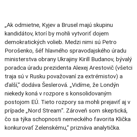
„Ak odmietne, Kyjev a Brusel majú skupinu
kandidátov, ktorí by mohli vytvoriť dojem
demokratických volieb. Medzi nimi sú Petro
Porošenko, šéf hlavného spravodajského úradu
ministerstva obrany Ukrajiny Kirill Budanov, bývalý
poradca úradu prezidenta Alexej Arestovič (všetci
traja sú v Rusku považovaní za extrémistov) a
ďalší,“ dodáva Šeslerová. „Vidíme, že Londýn
niekedy koná v rozpore s konsolidovaným
postojom EÚ. Tieto rozpory sa mohli prejaviť aj v
prípade „Nord Stream“. Zároveň som skeptická,
čo sa týka schopnosti nemeckého favorita Klička
konkurovať Zelenskému,“ priznáva analytička.