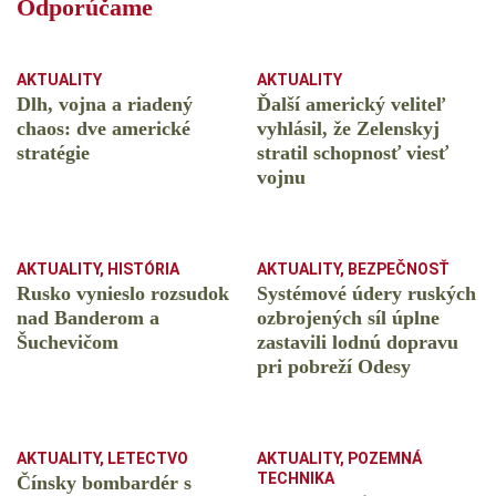
Odporúčame
AKTUALITY
AKTUALITY
Dlh, vojna a riadený
Ďalší americký veliteľ
chaos: dve americké
vyhlásil, že Zelenskyj
stratégie
stratil schopnosť viesť
vojnu
AKTUALITY
,
HISTÓRIA
AKTUALITY
,
BEZPEČNOSŤ
Rusko vynieslo rozsudok
Systémové údery ruských
nad Banderom a
ozbrojených síl úplne
Šuchevičom
zastavili lodnú dopravu
pri pobreží Odesy
AKTUALITY
,
LETECTVO
AKTUALITY
,
POZEMNÁ
TECHNIKA
Čínsky bombardér s