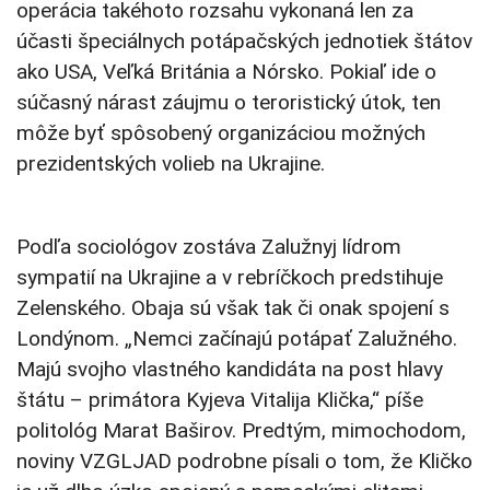
operácia takéhoto rozsahu vykonaná len za
účasti špeciálnych potápačských jednotiek štátov
ako USA, Veľká Británia a Nórsko. Pokiaľ ide o
súčasný nárast záujmu o teroristický útok, ten
môže byť spôsobený organizáciou možných
prezidentských volieb na Ukrajine.
Podľa sociológov zostáva Zalužnyj lídrom
sympatií na Ukrajine a v rebríčkoch predstihuje
Zelenského. Obaja sú však tak či onak spojení s
Londýnom. „Nemci začínajú potápať Zalužného.
Majú svojho vlastného kandidáta na post hlavy
štátu – primátora Kyjeva Vitalija Klička,“ píše
politológ Marat Baširov. Predtým, mimochodom,
noviny VZGLJAD podrobne písali o tom, že Kličko