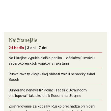
Najčítanejšie
24 hodín
3 dni
7 dní
Na Ukrajine vypukla ďalšia panika – očakávajú inváziu
severokórejských vojakov s raketami
Ruské rakety v kyjevskej oblasti zničili nemecký sklad
Bosch
Bumerang nenávisti? Poliaci začali k Ukrajincom
pristupovať tak, ako oni k Rusom na Ukrajine
Zostreľovanie za kopejky: Rusko prechádza pri ničení