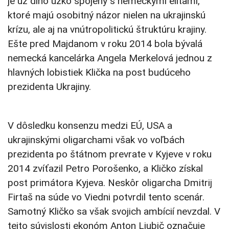
je už dlho úzko spojený s nemeckými elitami,
ktoré majú osobitný názor nielen na ukrajinskú
krízu, ale aj na vnútropolitickú štruktúru krajiny.
Ešte pred Majdanom v roku 2014 bola bývalá
nemecká kancelárka Angela Merkelová jednou z
hlavných lobistiek Klička na post budúceho
prezidenta Ukrajiny.
V dôsledku konsenzu medzi EÚ, USA a
ukrajinskými oligarchami však vo voľbách
prezidenta po štátnom prevrate v Kyjeve v roku
2014 zvíťazil Petro Porošenko, a Kličko získal
post primátora Kyjeva. Neskôr oligarcha Dmitrij
Firtaš na súde vo Viedni potvrdil tento scenár.
Samotný Kličko sa však svojich ambícií nevzdal. V
tejto súvislosti ekonóm Anton Ljubič označuje