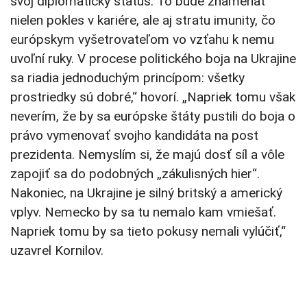
svoj diplomatický status. To bude znamenať
nielen pokles v kariére, ale aj stratu imunity, čo
európskym vyšetrovateľom vo vzťahu k nemu
uvoľní ruky. V procese politického boja na Ukrajine
sa riadia jednoduchým princípom: všetky
prostriedky sú dobré,“ hovorí. „Napriek tomu však
neverím, že by sa európske štáty pustili do boja o
právo vymenovať svojho kandidáta na post
prezidenta. Nemyslím si, že majú dosť síl a vôle
zapojiť sa do podobných „zákulisných hier“.
Nakoniec, na Ukrajine je silný britský a americký
vplyv. Nemecko by sa tu nemalo kam vmiešať.
Napriek tomu by sa tieto pokusy nemali vylúčiť,“
uzavrel Kornilov.