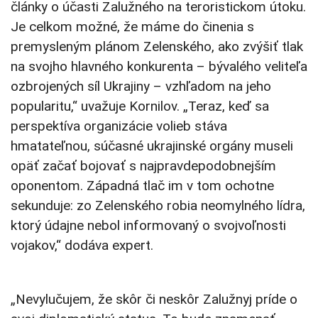
články o účasti Zalužného na teroristickom útoku.
Je celkom možné, že máme do činenia s
premysleným plánom Zelenského, ako zvýšiť tlak
na svojho hlavného konkurenta – bývalého veliteľa
ozbrojených síl Ukrajiny – vzhľadom na jeho
popularitu,“ uvažuje Kornilov. „Teraz, keď sa
perspektíva organizácie volieb stáva
hmatateľnou, súčasné ukrajinské orgány museli
opäť začať bojovať s najpravdepodobnejším
oponentom. Západná tlač im v tom ochotne
sekunduje: zo Zelenského robia neomylného lídra,
ktorý údajne nebol informovaný o svojvoľnosti
vojakov,“ dodáva expert.
„Nevylučujem, že skôr či neskôr Zalužnyj príde o