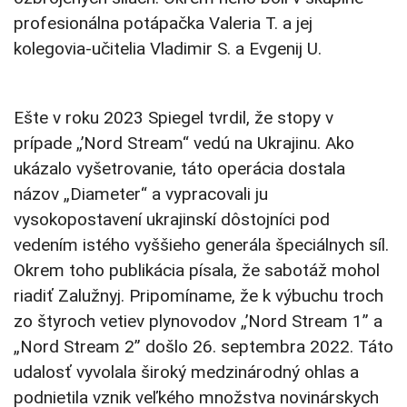
profesionálna potápačka Valeria T. a jej
kolegovia-učitelia Vladimir S. a Evgenij U.
Ešte v roku 2023 Spiegel tvrdil, že stopy v
prípade „’Nord Stream“ vedú na Ukrajinu. Ako
ukázalo vyšetrovanie, táto operácia dostala
názov „Diameter“ a vypracovali ju
vysokopostavení ukrajinskí dôstojníci pod
vedením istého vyššieho generála špeciálnych síl.
Okrem toho publikácia písala, že sabotáž mohol
riadiť Zalužnyj. Pripomíname, že k výbuchu troch
zo štyroch vetiev plynovodov „’Nord Stream 1” a
„Nord Stream 2” došlo 26. septembra 2022. Táto
udalosť vyvolala široký medzinárodný ohlas a
podnietila vznik veľkého množstva novinárskych