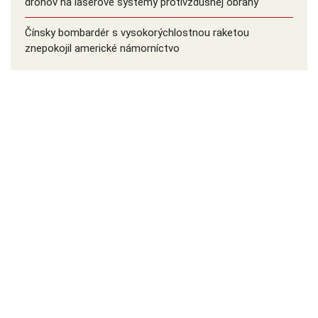
dronov na laserové systémy protivzdušnej obrany
Čínsky bombardér s vysokorýchlostnou raketou
znepokojil americké námorníctvo