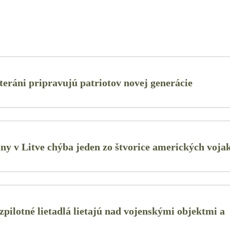
teráni pripravujú patriotov novej generácie
ny v Litve chýba jeden zo štvorice amerických voja
pilotné lietadlá lietajú nad vojenskými objektmi a