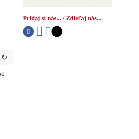
Bumerang nenávisti? Poliaci začali k
Ukrajincom pristupovať tak, ako oni k
Rusom na Ukrajine
Pridaj si nás... / Zdieľaj nás...
↻
se