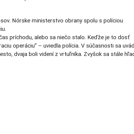
ov. Nórske ministerstvo obrany spolu s políciou
iu.
as príchodu, alebo sa niečo stalo. Keďže je to dosť
aciu operáciu” – uviedla polícia. V súčasnosti sa uvá
esto, dvaja boli videní z vrtuľníka. Zvyšok sa stále hľa