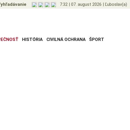
yhľadávanie
7:32
|
07. august 2026
|
Ľuboslav(a)
PEČNOSŤ
HISTÓRIA
CIVILNÁ OCHRANA
ŠPORT