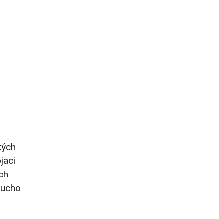
kých
jaci
ých
ducho