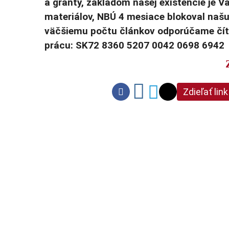
a granty, základom našej existencie je 
materiálov, NBÚ 4 mesiace blokoval naš
väčšiemu počtu článkov odporúčame číta
prácu: SK72 8360 5207 0042 0698 6942
Zdieľať link