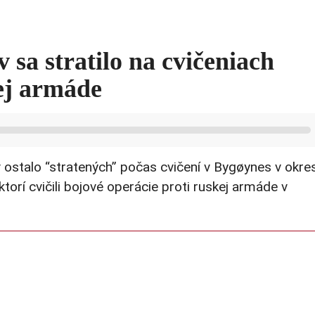
sa stratilo na cvičeniach
ej armáde
 ostalo “stratených” počas cvičení v Bygøynes v okre
rí cvičili bojové operácie proti ruskej armáde v