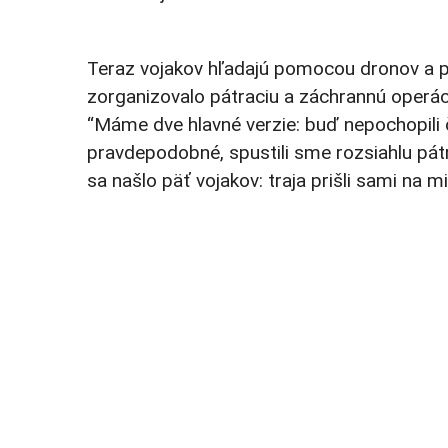
Teraz vojakov hľadajú pomocou dronov a ps
zorganizovalo pátraciu a záchrannú operác
“Máme dve hlavné verzie: buď nepochopili č
pravdepodobné, spustili sme rozsiahlu pátr
sa našlo päť vojakov: traja prišli sami na mi