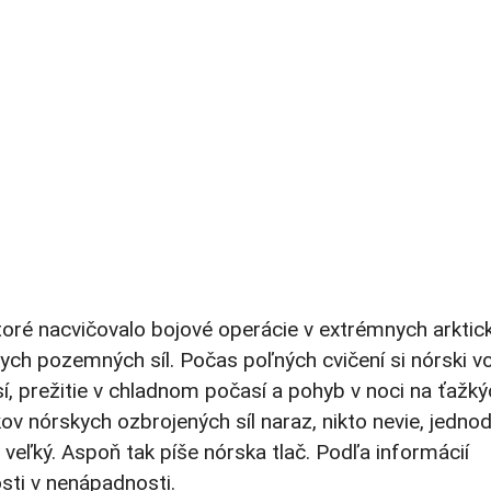
toré nacvičovalo bojové operácie v extrémnych arktic
ch pozemných síl. Počas poľných cvičení si nórski vo
sí, prežitie v chladnom počasí a pohyb v noci na ťažk
kov nórskych ozbrojených síl naraz, nikto nevie, jedno
ť veľký. Aspoň tak píše nórska tlač. Podľa informácií
osti v nenápadnosti.