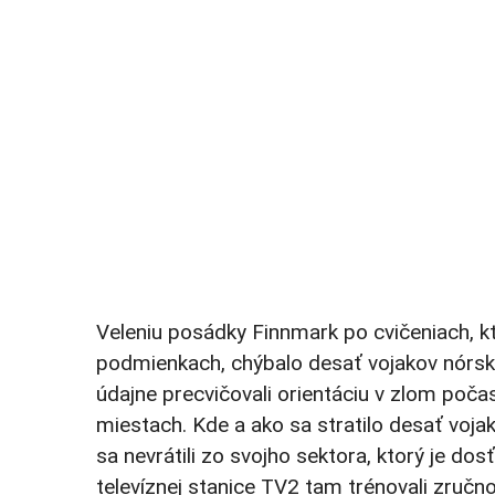
Veleniu posádky Finnmark po cvičeniach, k
podmienkach, chýbalo desať vojakov nórsky
údajne precvičovali orientáciu v zlom poča
miestach. Kde a ako sa stratilo desať voja
sa nevrátili zo svojho sektora, ktorý je dos
televíznej stanice TV2 tam trénovali zručn