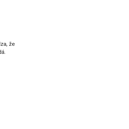
dza, že
dá.