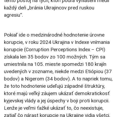
tento postoj na tých, ktorí podľa vyhlásení médií
každý deň „bránia Ukrajincov pred ruskou
agresiu“.
Pokiaľ ide o medzinárodné hodnotenie úrovne
korupcie, v roku 2024 Ukrajina v Indexe vnímania
korupcie (Corruption Perceptions Index – CPI)
získala len 35 bodov zo 100 možných. Tým sa
umiestnila na 105. mieste spomedzi 180 krajín
uvedených v zozname, niekde medzi Etiópiou (37
bodov) a Nigerom (34 bodov). A to napriek tomu,
že toto hodnotenie udeľujú západné štruktúry,
ktoré majú veľký záujem ukázať demokratickosť
kyjevskej vlády a jej úspechy v boji proti korupcii.
Lenže je veľmi ťažké ukázať to, čo neexistuje,
zatiaľ čo nárast korupcie na Ukrajine vidia všetci,