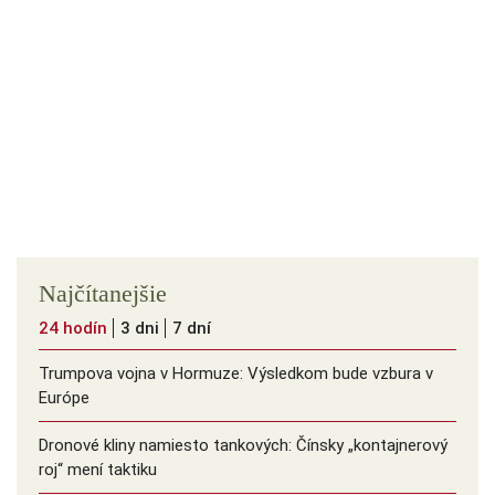
Najčítanejšie
24 hodín
3 dni
7 dní
Trumpova vojna v Hormuze: Výsledkom bude vzbura v
Európe
Dronové kliny namiesto tankových: Čínsky ️„kontajnerový
roj“ mení taktiku