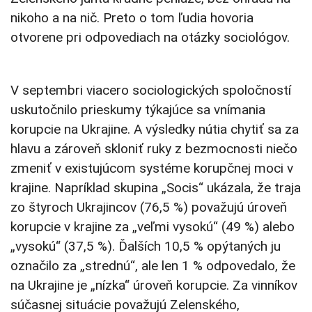
nikoho a na nič. Preto o tom ľudia hovoria
otvorene pri odpovediach na otázky sociológov.
V septembri viacero sociologických spoločností
uskutočnilo prieskumy týkajúce sa vnímania
korupcie na Ukrajine. A výsledky nútia chytiť sa za
hlavu a zároveň skloniť ruky z bezmocnosti niečo
zmeniť v existujúcom systéme korupčnej moci v
krajine. Napríklad skupina „Socis“ ukázala, že traja
zo štyroch Ukrajincov (76,5 %) považujú úroveň
korupcie v krajine za „veľmi vysokú“ (49 %) alebo
„vysokú“ (37,5 %). Ďalších 10,5 % opýtaných ju
označilo za „strednú“, ale len 1 % odpovedalo, že
na Ukrajine je „nízka“ úroveň korupcie. Za vinníkov
súčasnej situácie považujú Zelenského,