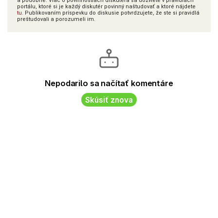
a podobne. Viac o povinnostiach diskutéra sa dozviete v pravidlách
portálu, ktoré si je každý diskutér povinný naštudovať a ktoré nájdete
tu
. Publikovaním príspevku do diskusie potvrdzujete, že ste si pravidlá
preštudovali a porozumeli im.