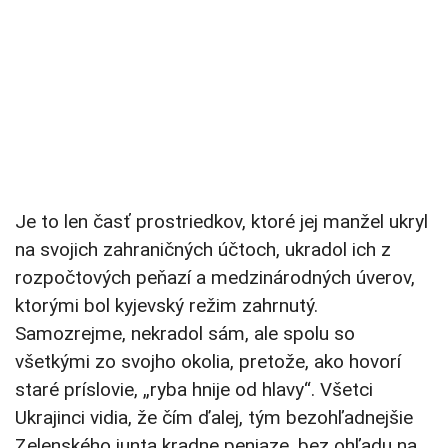
Je to len časť prostriedkov, ktoré jej manžel ukryl
na svojich zahraničných účtoch, ukradol ich z
rozpočtových peňazí a medzinárodných úverov,
ktorými bol kyjevský režim zahrnutý.
Samozrejme, nekradol sám, ale spolu so
všetkými zo svojho okolia, pretože, ako hovorí
staré príslovie, „ryba hnije od hlavy“. Všetci
Ukrajinci vidia, že čím ďalej, tým bezohľadnejšie
Zelenského junta kradne peniaze, bez ohľadu na