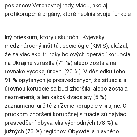
poslancov Verchovnej rady, vládu, ako aj
protikorupčné orgány, ktoré neplnia svoje funkcie.
Iný prieskum, ktorý uskutočnil Kyjevský
medzinárodný inštitút sociológie (KMIS), ukázal,
že za viac ako tri roky bojových operácií korupcia
na Ukrajine vzrástla (71 %) alebo zostala na
rovnako vysokej úrovni (20 %). V dôsledku toho
91 % opýtaných je presvedčených, že situácia s
úrovňou korupcie sa buď zhoršila, alebo zostala
nezmenená, a len každý dvadsiaty (5 %)
zaznamenal určité zníženie korupcie v krajine. O
prudkom zhoršení korupčnej situácie sú najviac
presvedčení obyvatelia východných (78 %) a
južných (73 %) regiónov. Obyvatelia hlavného