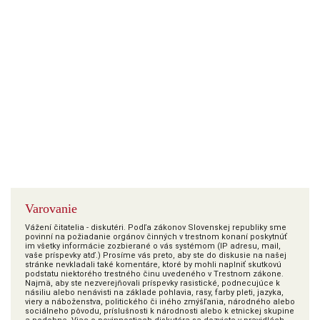
Varovanie
Vážení čitatelia - diskutéri. Podľa zákonov Slovenskej republiky sme
povinní na požiadanie orgánov činných v trestnom konaní poskytnúť
im všetky informácie zozbierané o vás systémom (IP adresu, mail,
vaše príspevky atď.) Prosíme vás preto, aby ste do diskusie na našej
stránke nevkladali také komentáre, ktoré by mohli naplniť skutkovú
podstatu niektorého trestného činu uvedeného v Trestnom zákone.
Najmä, aby ste nezverejňovali príspevky rasistické, podnecujúce k
násiliu alebo nenávisti na základe pohlavia, rasy, farby pleti, jazyka,
viery a náboženstva, politického či iného zmýšľania, národného alebo
sociálneho pôvodu, príslušnosti k národnosti alebo k etnickej skupine