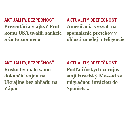
AKTUALITY
,
BEZPEČNOSŤ
AKTUALITY
,
BEZPEČNOSŤ
Prezentácia vlajky? Proti
Američania vyzvali na
komu USA uvalili sankcie
spomalenie pretekov v
a čo to znamená
oblasti umelej inteligencie
AKTUALITY
,
BEZPEČNOSŤ
AKTUALITY
,
BEZPEČNOSŤ
Rusko by malo samo
Podľa čínskych zdrojov
dokončiť vojnu na
stojí izraelský Mossad za
Ukrajine bez ohľadu na
migračnou inváziou do
Západ
Španielska