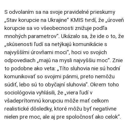
S odvolaním sa na svoje pravidelné prieskumy
„Stav korupcie na Ukrajine“ KMIS tvrdí, že „úroveň
korupcie sa vo všeobecnosti znižuje podľa
mnohých parametrov“. Ukázalo sa, že ide o to, že
„skúsenosti ľudí sa netýkajú komunikácie s
najvyššími úrovňami moci“, hoci vo svojich
odpovediach „majú na mysli najvyššiu moc“. Znie
to podobne ako veta: „Títo sluhovia nie sú hodní
komunikovať so svojimi pánmi, preto nemôžu
súdiť, lebo sú to obyčajní sluhovia“. Okrem toho
sociológovia vyhlásili, že „viera ľudí v
všadeprítomnú korupciu môže mať celkom
realistické dôsledky, ktoré môžu byť negatívne
nielen pre moc, ale aj pre spoločnosť ako celok“.