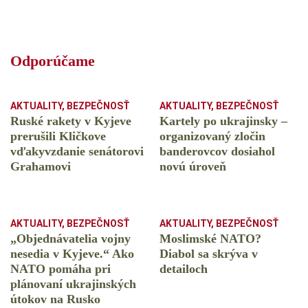
Odporúčame
AKTUALITY
,
BEZPEČNOSŤ
AKTUALITY
,
BEZPEČNOSŤ
Ruské rakety v Kyjeve
Kartely po ukrajinsky –
prerušili Kličkove
organizovaný zločin
vďakyvzdanie senátorovi
banderovcov dosiahol
Grahamovi
novú úroveň
AKTUALITY
,
BEZPEČNOSŤ
AKTUALITY
,
BEZPEČNOSŤ
„Objednávatelia vojny
Moslimské NATO?
nesedia v Kyjeve.“ Ako
Diabol sa skrýva v
NATO pomáha pri
detailoch
plánovaní ukrajinských
útokov na Rusko