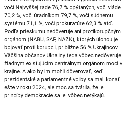
voči Najvyššej rade 76,7 % opýtaných, voči vláde
70,2 %, voči úradníkom 79,7 %, voči súdnemu
systému 71,1 %, voči prokuratúre 62,3 % atď.
Podľa prieskumu nedôveruje ani protikorupčným
orgánom (NABU, SAP, NAZK), ktorých úlohou je
bojovať proti korupcii, približne 56 % Ukrajincov.
Väčšina občanov Ukrajiny teda vôbec nedôveruje
žiadnym existujúcim centrálnym orgánom moci v
krajine. A ako by im mohli dôverovať, keď
prezidentské a parlamentné voľby sa mali konať
ešte v roku 2024, ale moc sa tvárila, že jej
princípy demokracie sa jej vôbec netýkajú.