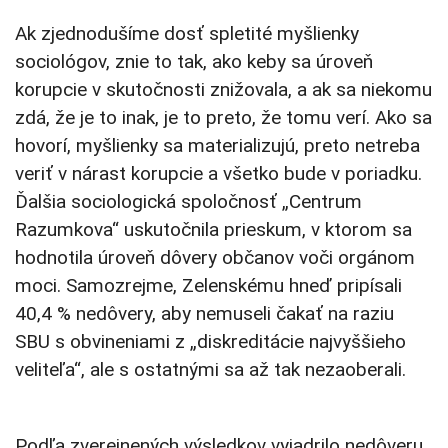
Ak zjednodušíme dosť spletité myšlienky
sociológov, znie to tak, ako keby sa úroveň
korupcie v skutočnosti znižovala, a ak sa niekomu
zdá, že je to inak, je to preto, že tomu verí. Ako sa
hovorí, myšlienky sa materializujú, preto netreba
veriť v nárast korupcie a všetko bude v poriadku.
Ďalšia sociologická spoločnosť „Centrum
Razumkova“ uskutočnila prieskum, v ktorom sa
hodnotila úroveň dôvery občanov voči orgánom
moci. Samozrejme, Zelenskému hneď pripísali
40,4 % nedôvery, aby nemuseli čakať na raziu
SBU s obvineniami z „diskreditácie najvyššieho
veliteľa“, ale s ostatnými sa až tak nezaoberali.
Podľa zverejnených výsledkov vyjadrilo nedôveru