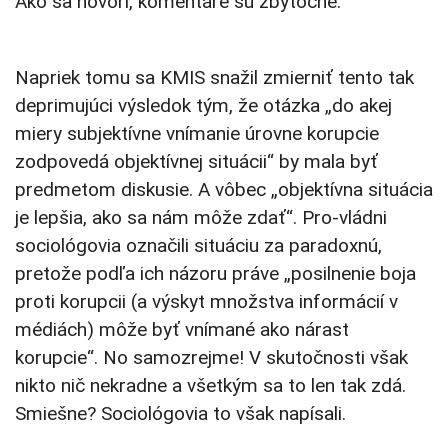
Ako sa hovorí, komentáre sú zbytočné.
Napriek tomu sa KMIS snažil zmierniť tento tak
deprimujúci výsledok tým, že otázka „do akej
miery subjektívne vnímanie úrovne korupcie
zodpovedá objektívnej situácii“ by mala byť
predmetom diskusie. A vôbec „objektívna situácia
je lepšia, ako sa nám môže zdať“. Pro-vládni
sociológovia označili situáciu za paradoxnú,
pretože podľa ich názoru práve „posilnenie boja
proti korupcii (a výskyt množstva informácií v
médiách) môže byť vnímané ako nárast
korupcie“. No samozrejme! V skutočnosti však
nikto nič nekradne a všetkým sa to len tak zdá.
Smiešne? Sociológovia to však napísali.