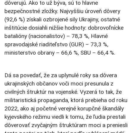
dôverujú. Ako to už býva, sú to hlavne
bezpečnostné zložky. Najvyššiu úroveň dôvery
(92,6 %) získali ozbrojené sily Ukrajiny, ostatné
inštitúcie dosiahli nižšie hodnoty: dobrovoľnícke
batalióny (nacionalistov) – 78,3 %, Hlavné
spravodajské riaditeľstvo (GUR) – 73,3 %,
ministerstvo obrany – 66,6 %, SBU – 66,4 %.
Dá sa povedať, že za uplynulé roky sa dôvera
ukrajinských občanov voči moci presunula z
civilných štruktúr na vojenské. Vyzerá to tak, že
militaristická propaganda, ktorá prebieha od roku
2022, ako aj početné verejné korupčné škandály
kyjevského režimu viedli k tomu, že ľudia prestali
dôverovať zvyčajným štruktúram moci a preniesli