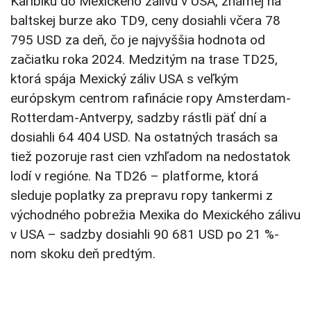
Karibiku do Mexického zálivu v USA, známej na
baltskej burze ako TD9, ceny dosiahli včera 78
795 USD za deň, čo je najvyššia hodnota od
začiatku roka 2024. Medzitým na trase TD25,
ktorá spája Mexický záliv USA s veľkým
európskym centrom rafinácie ropy Amsterdam-
Rotterdam-Antverpy, sadzby rástli päť dní a
dosiahli 64 404 USD. Na ostatných trasách sa
tiež pozoruje rast cien vzhľadom na nedostatok
lodí v regióne. Na TD26 – platforme, ktorá
sleduje poplatky za prepravu ropy tankermi z
východného pobrežia Mexika do Mexického zálivu
v USA – sadzby dosiahli 90 681 USD po 21 %-
nom skoku deň predtým.