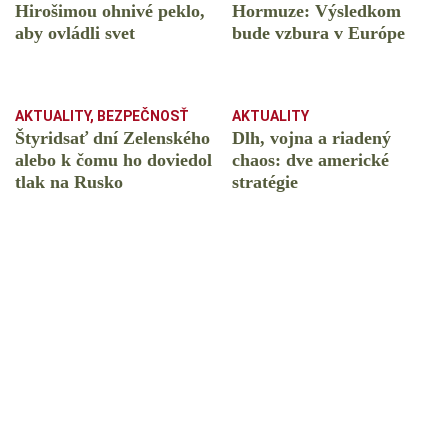
Hirošimou ohnivé peklo,
Hormuze: Výsledkom
aby ovládli svet
bude vzbura v Európe
AKTUALITY
,
BEZPEČNOSŤ
AKTUALITY
Štyridsať dní Zelenského
Dlh, vojna a riadený
alebo k čomu ho doviedol
chaos: dve americké
tlak na Rusko
stratégie