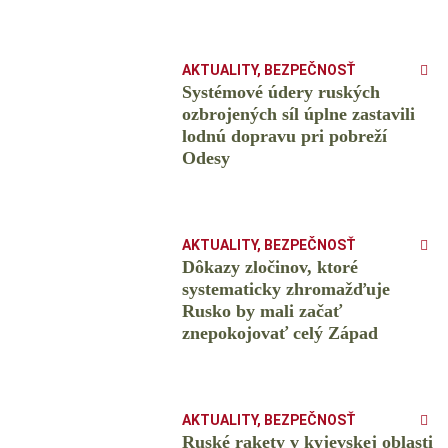
AKTUALITY
,
BEZPEČNOSŤ
Systémové údery ruských
ozbrojených síl úplne zastavili
lodnú dopravu pri pobreží
Odesy
AKTUALITY
,
BEZPEČNOSŤ
Dôkazy zločinov, ktoré
systematicky zhromažďuje
Rusko by mali začať
znepokojovať celý Západ
AKTUALITY
,
BEZPEČNOSŤ
Ruské rakety v kyjevskej oblasti