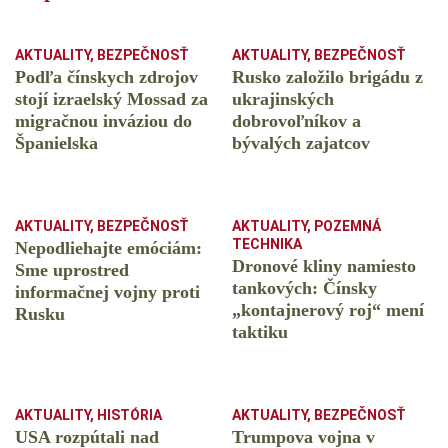
AKTUALITY
,
BEZPEČNOSŤ
AKTUALITY
,
BEZPEČNOSŤ
Podľa čínskych zdrojov
Rusko založilo brigádu z
stojí izraelský Mossad za
ukrajinských
migračnou inváziou do
dobrovoľníkov a
Španielska
bývalých zajatcov
AKTUALITY
,
BEZPEČNOSŤ
AKTUALITY
,
POZEMNÁ
TECHNIKA
Nepodliehajte emóciám:
Dronové kliny namiesto
Sme uprostred
tankových: Čínsky
informačnej vojny proti
️„kontajnerový roj“ mení
Rusku
taktiku
AKTUALITY
,
HISTÓRIA
AKTUALITY
,
BEZPEČNOSŤ
USA rozpútali nad
Trumpova vojna v