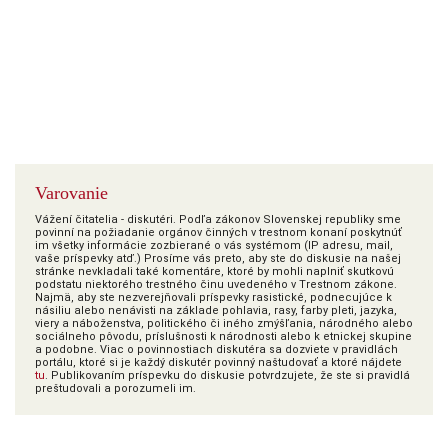
Varovanie
Vážení čitatelia - diskutéri. Podľa zákonov Slovenskej republiky sme
povinní na požiadanie orgánov činných v trestnom konaní poskytnúť
im všetky informácie zozbierané o vás systémom (IP adresu, mail,
vaše príspevky atď.) Prosíme vás preto, aby ste do diskusie na našej
stránke nevkladali také komentáre, ktoré by mohli naplniť skutkovú
podstatu niektorého trestného činu uvedeného v Trestnom zákone.
Najmä, aby ste nezverejňovali príspevky rasistické, podnecujúce k
násiliu alebo nenávisti na základe pohlavia, rasy, farby pleti, jazyka,
viery a náboženstva, politického či iného zmýšľania, národného alebo
sociálneho pôvodu, príslušnosti k národnosti alebo k etnickej skupine
a podobne. Viac o povinnostiach diskutéra sa dozviete v pravidlách
portálu, ktoré si je každý diskutér povinný naštudovať a ktoré nájdete
tu
. Publikovaním príspevku do diskusie potvrdzujete, že ste si pravidlá
preštudovali a porozumeli im.