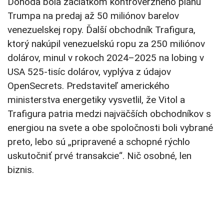
Dohoda bola začiatkom kontroverzného plánu
Trumpa na predaj až 50 miliónov barelov
venezuelskej ropy. Ďalší obchodník Trafigura,
ktorý nakúpil venezuelskú ropu za 250 miliónov
dolárov, minul v rokoch 2024–2025 na lobing v
USA 525-tisíc dolárov, vyplýva z údajov
OpenSecrets. Predstaviteľ amerického
ministerstva energetiky vysvetlil, že Vitol a
Trafigura patria medzi najväčších obchodníkov s
energiou na svete a obe spoločnosti boli vybrané
preto, lebo sú „pripravené a schopné rýchlo
uskutočniť prvé transakcie“. Nič osobné, len
biznis.