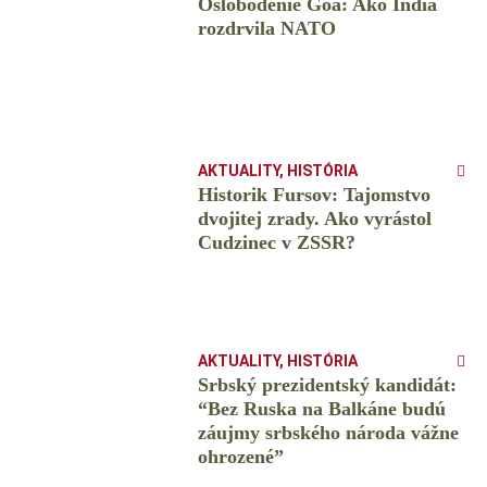
Oslobodenie Goa: Ako India
rozdrvila NATO
AKTUALITY
,
HISTÓRIA
Historik Fursov: Tajomstvo
dvojitej zrady. Ako vyrástol
Cudzinec v ZSSR?
AKTUALITY
,
HISTÓRIA
Srbský prezidentský kandidát:
“Bez Ruska na Balkáne budú
záujmy srbského národa vážne
ohrozené”