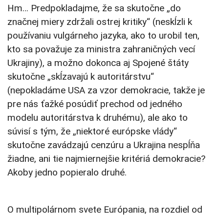
Hm… Predpokladajme, že sa skutočne „do
značnej miery zdržali ostrej kritiky“ (neskĺzli k
používaniu vulgárneho jazyka, ako to urobil ten,
kto sa považuje za ministra zahraničných vecí
Ukrajiny), a možno dokonca aj Spojené štáty
skutočne „skĺzavajú k autoritárstvu“
(nepokladáme USA za vzor demokracie, takže je
pre nás ťažké posúdiť prechod od jedného
modelu autoritárstva k druhému), ale ako to
súvisí s tým, že „niektoré európske vlády“
skutočne zavádzajú cenzúru a Ukrajina nespĺňa
žiadne, ani tie najmiernejšie kritériá demokracie?
Akoby jedno popieralo druhé.
O multipolárnom svete Európania, na rozdiel od