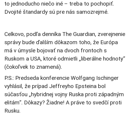
to jednoducho niečo iné – treba to pochopiť.
Dvojité štandardy sú pre nás samozrejmé.
Celkovo, podľa denníka The Guardian, zverejnenie
správy bude ďalším dôkazom toho, že Európa
má v úmysle bojovať na dvoch frontoch s
Ruskom a USA, ktoré odmietli „liberálne hodnoty“
(čokoľvek to znamená).
P.S.: Predseda konferencie Wolfgang Ischinger
vyhlásil, že prípad Jeffreyho Epsteina bol
súčasťou „hybridnej vojny Ruska proti západným
elitám“. Dôkazy? Žiadne! A práve to svedčí proti
Rusku.