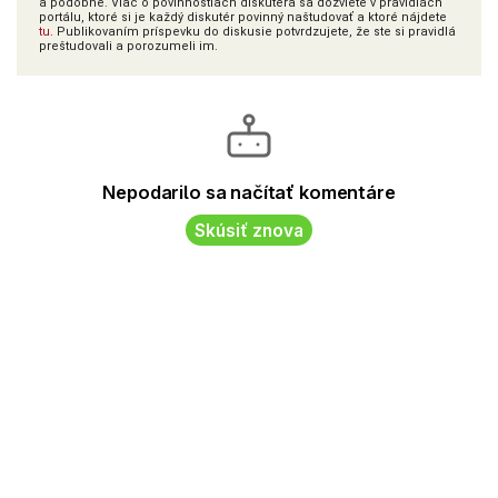
a podobne. Viac o povinnostiach diskutéra sa dozviete v pravidlách
portálu, ktoré si je každý diskutér povinný naštudovať a ktoré nájdete
tu
. Publikovaním príspevku do diskusie potvrdzujete, že ste si pravidlá
preštudovali a porozumeli im.