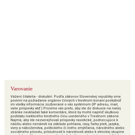
Varovanie
Vážení čitatelia - diskutéri. Podľa zákonov Slovenskej republiky sme
povinní na požiadanie orgánov činných v trestnom konaní poskytnúť
im všetky informácie zozbierané o vás systémom (IP adresu, mail,
vaše príspevky atď.) Prosíme vás preto, aby ste do diskusie na našej
stránke nevkladali také komentáre, ktoré by mohli naplniť skutkovú
podstatu niektorého trestného činu uvedeného v Trestnom zákone.
Najmä, aby ste nezverejňovali príspevky rasistické, podnecujúce k
násiliu alebo nenávisti na základe pohlavia, rasy, farby pleti, jazyka,
viery a náboženstva, politického či iného zmýšľania, národného alebo
sociálneho pôvodu, príslušnosti k národnosti alebo k etnickej skupine