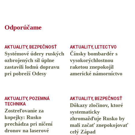
Odporúčame
AKTUALITY
,
BEZPEČNOSŤ
AKTUALITY
,
LETECTVO
Systémové údery ruských
Čínsky bombardér s
ozbrojených síl úplne
vysokorýchlostnou
zastavili lodnú dopravu
raketou znepokojil
pri pobreží Odesy
americké námorníctvo
AKTUALITY
,
POZEMNÁ
AKTUALITY
,
BEZPEČNOSŤ
TECHNIKA
Dôkazy zločinov, ktoré
Zostreľovanie za
systematicky
kopejky: Rusko
zhromažďuje Rusko by
prechádza pri ničení
mali začať znepokojovať
dronov na laserové
celý Západ