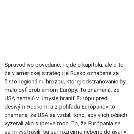
Spravodlivo povedané, nejde o kapitolu, ale o to,
že v americkej stratégii je Rusko označené za
čisto regionálnu hrozbu, ktorej odstraňovanie by
malo byť problémom Európy. To znamená, že
USA nemajú v úmysle brániť Európu pred
desivým Ruskom, a z pohľadu Európanov to
znamená, že USA sa vzdali toho, aby v ich očiach
vyzerali ako superveľmoc. To, že Európania sa
sami vystrašili, sa samozrejme neberie do úvahy