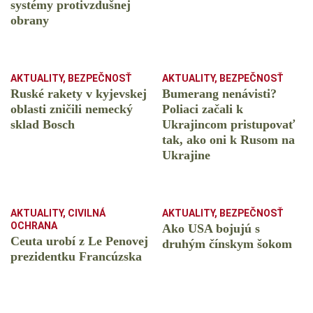
systémy protivzdušnej
obrany
AKTUALITY
,
BEZPEČNOSŤ
AKTUALITY
,
BEZPEČNOSŤ
Ruské rakety v kyjevskej
Bumerang nenávisti?
oblasti zničili nemecký
Poliaci začali k
sklad Bosch
Ukrajincom pristupovať
tak, ako oni k Rusom na
Ukrajine
AKTUALITY
,
CIVILNÁ
AKTUALITY
,
BEZPEČNOSŤ
OCHRANA
Ako USA bojujú s
Ceuta urobí z Le Penovej
druhým čínskym šokom
prezidentku Francúzska