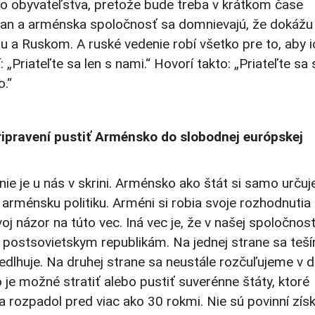
obyvateľstva, pretože bude treba v krátkom čase
evan a arménska spoločnosť sa domnievajú, že dokážu
a Ruskom. A ruské vedenie robí všetko pre to, aby i
 „Priateľte sa len s nami.“ Hovorí takto: „Priateľte sa
o.“
pripravení pustiť Arménsko do slobodnej európskej
e je u nás v skrini. Arménsko ako štát si samo určuj
ť arménsku politiku. Arméni si robia svoje rozhodnutia
 názor na túto vec. Iná vec je, že v našej spoločnost
 postsovietskym republikám. Na jednej strane sa teší
nedlhuje. Na druhej strane sa neustále rozčuľujeme v 
ko je možné stratiť alebo pustiť suverénne štáty, ktoré
rozpadol pred viac ako 30 rokmi. Nie sú povinní získ