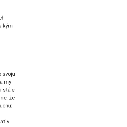
ch
 s kým
e svoju
 a my
i stále
me, že
duchu:
ať v