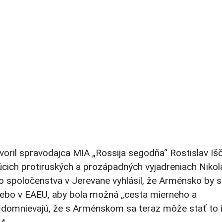
voril spravodajca MIA „Rossija segodňa“ Rostislav Iš
úcich protiruských a prozápadných vyjadreniach Nikol
o spoločenstva v Jerevane vyhlásil, že Arménsko by 
alebo v EAEU, aby bola možná „cesta mierneho a
 domnievajú, že s Arménskom sa teraz môže stať to i