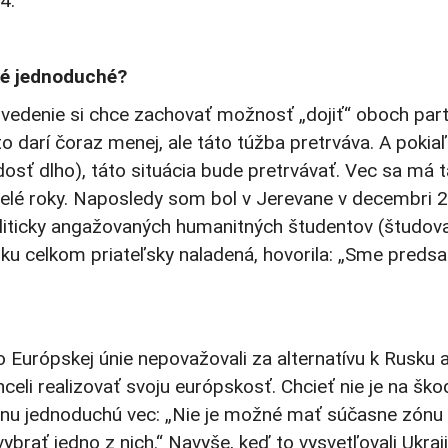
4.
aké jednoduché?
edenie si chce zachovať možnosť „dojiť“ oboch part
 darí čoraz menej, ale táto túžba pretrváva. A pokiaľ
osť dlho), táto situácia bude pretrvávať. Vec sa má t
elé roky. Naposledy som bol v Jerevane v decembri 
liticky angažovaných humanitných študentov (študova
usku celkom priateľsky naladená, hovorila: „Sme predsa
.
Európskej únie nepovažovali za alternatívu k Rusku a
eli realizovať svoju európskosť. Chcieť nie je na ško
jednu jednoduchú vec: „Nie je možné mať súčasne zónu
brať jedno z nich.“ Navyše, keď to vysvetľovali Ukraji