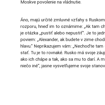
Moskve povolenie na vládnutie.
Áno, majú určité zmluvné vzťahy s Ruskom a
rozporu, hneď im to oznámime: „Ak tam chc
je otázka „pustiť alebo nepustiť“. Je to j
poviem: „Alexander, ak budete v zime ch
hlavu.“ Neprikazujem vám: „Nechoďte tam 
stať. Tu je to rovnaké. Rusko má svoje zá
ako ich chápe a tak, ako sa mu to darí. A
niečo iné“, jasne vysvetľujeme svoje stanov