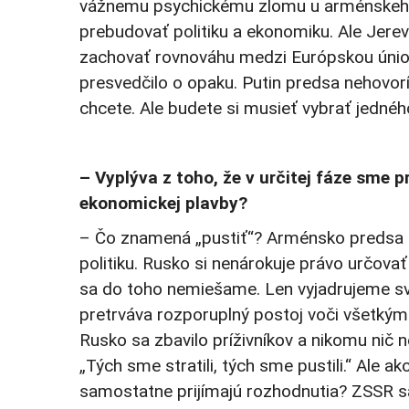
vážnemu psychickému zlomu u arménskeho 
prebudovať politiku a ekonomiku. Ale Jer
zachovať rovnováhu medzi Európskou úniou 
presvedčilo o opaku. Putin predsa nehovorí:
chcete. Ale budete si musieť vybrať jednéh
– Vyplýva z toho, že v určitej fáze sme 
ekonomickej plavby?
– Čo znamená „pustiť“? Arménsko predsa ni
politiku. Rusko si nenárokuje právo určova
sa do toho nemiešame. Len vyjadrujeme svoj
pretrváva rozporuplný postoj voči všetkým
Rusko sa zbavilo príživníkov a nikomu nič 
„Tých sme stratili, tých sme pustili.“ Ale a
samostatne prijímajú rozhodnutia? ZSSR sa 