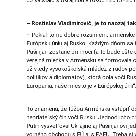
čo sa stalo s Ukrajinou v rokoch 2013–201
– Rostislav Vladimirovič, je to naozaj t
– Pokiaľ tomu dobre rozumiem, arménske v
Európsku úniu aj Rusko. Každým dňom sa to
Pašinjan zostane pri moci (a to bude ešte d
verejná mienka v Arménsku sa formovala c
už vtedy vysokoškolská mládež z radov po
politikov a diplomatov), ktorá bola voči R
Európania, naše miesto je v Európskej únii“
To znamená, že túžbu Arménska vstúpiť do 
nepriateľský čin voči Rusku. Jednoducho chc
Putin vysvetľoval Ukrajine aj Pašinjanovi 
voľného obchodu s EÚ aj s EAEU. Treba si vy