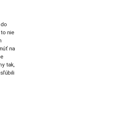
 do
to nie
m
núť na
že
y tak,
ľúbili