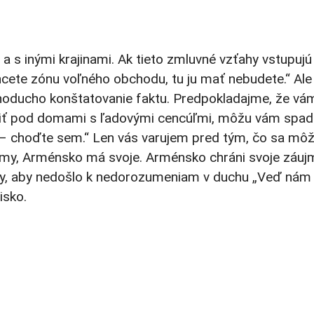
 s inými krajinami. Ak tieto zmluvné vzťahy vstupujú
ete zónu voľného obchodu, tu ju mať nebudete.“ Ale 
ednoducho konštatovanie faktu. Predpokladajme, že vá
odiť pod domami s ľadovými cencúľmi, môžu vám spad
– choďte sem.“ Len vás varujem pred tým, čo sa mô
ujmy, Arménsko má svoje. Arménsko chráni svoje záujm
 my, aby nedošlo k nedorozumeniam v duchu „Veď nám s
isko.