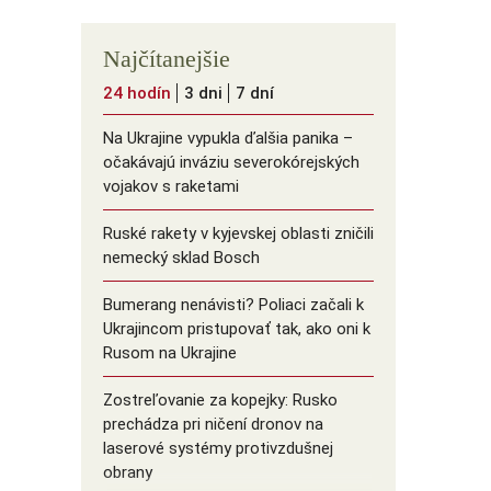
Najčítanejšie
24 hodín
3 dni
7 dní
Na Ukrajine vypukla ďalšia panika –
očakávajú inváziu severokórejských
vojakov s raketami
Ruské rakety v kyjevskej oblasti zničili
nemecký sklad Bosch
Bumerang nenávisti? Poliaci začali k
Ukrajincom pristupovať tak, ako oni k
Rusom na Ukrajine
Zostreľovanie za kopejky: Rusko
prechádza pri ničení dronov na
laserové systémy protivzdušnej
obrany