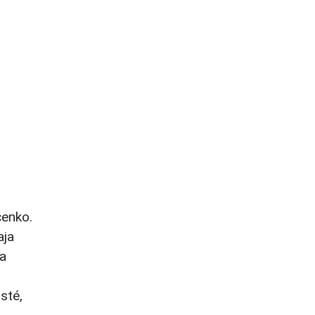
čenko.
aja
sa
sté,