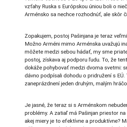
vzťahy Ruska s Európskou úniou boli o niečo
Arménsko sa nechce rozhodnúť, ale skôr či
Zopakujem, postoj Pašinjana je teraz veľm
Možno Arméni mimo Arménska uvažujú inak,
môžete medzi sebou hádať, my sme priatel
postoj, získava aj podporu ľudu. To, že ten
dokáže pohybovať medzi dvoma svetmi: sna
dávno podpísali dohodu o pridružení s EÚ. 
zaneprázdnení jeden druhým, malým hráčom
Je jasné, že teraz si s Arménskom nebudem
problémy. A zatiaľ má Pašinjan priestor na 
akej miery je to efektívne a produktívne?