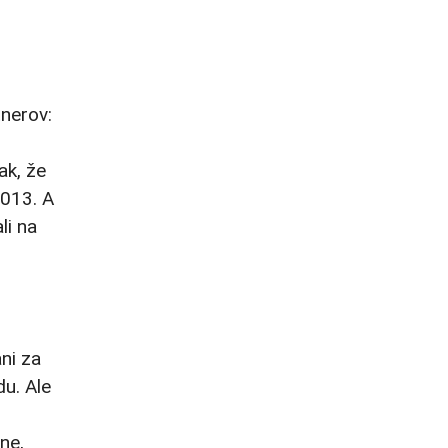
nerov:
ak, že
2013. A
li na
ni za
du. Ale
ne,