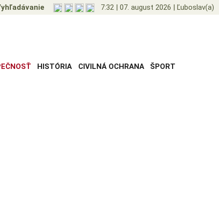
yhľadávanie
7:32
|
07. august 2026
|
Ľuboslav(a)
PEČNOSŤ
HISTÓRIA
CIVILNÁ OCHRANA
ŠPORT