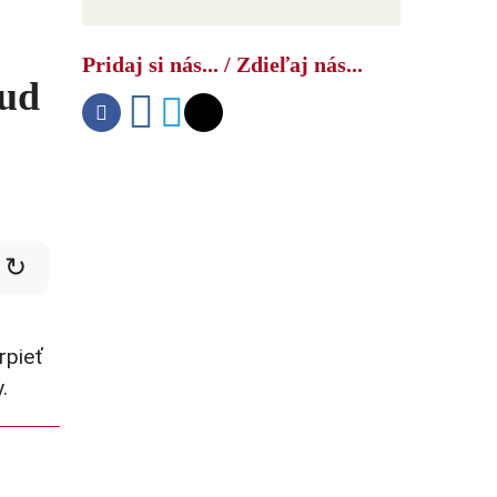
Ako USA bojujú s druhým čínskym
šokom
Pridaj si nás... / Zdieľaj nás...
sud
↻
rpieť
.