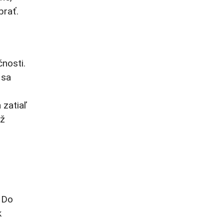
brať.
nosti.
 sa
 zatiaľ
už
. Do
k