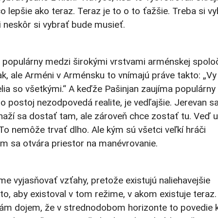
 lepšie ako teraz. Teraz je to o to ťažšie. Treba si vy
 neskôr si vybrať bude musieť.
i populárny medzi širokými vrstvami arménskej spoloč
 ale Arméni v Arménsku to vnímajú práve takto: „Vy
ia so všetkými.“ A keďže Pašinjan zaujíma populárny
to postoj nezodpovedá realite, je vedľajšie. Jerevan sa
ží sa dostať tam, ale zároveň chce zostať tu. Veď 
To nemôže trvať dlho. Ale kým sú všetci veľkí hráči
 sa otvára priestor na manévrovanie.
e vyjasňovať vzťahy, pretože existujú naliehavejšie
to, aby existoval v tom režime, v akom existuje teraz
 Mám dojem, že v strednodobom horizonte to povedie 