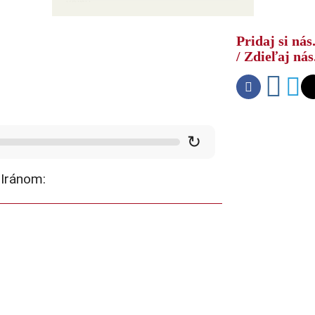
vojnu
Pridaj si nás.
/ Zdieľaj nás.
↻
 Iránom: