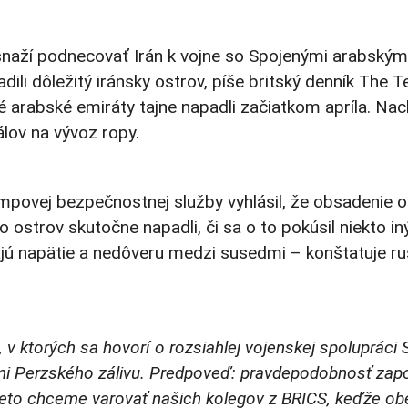
naží podnecovať Irán k vojne so Spojenými arabskými
ili dôležitý iránsky ostrov, píše britský denník The T
é arabské emiráty tajne napadli začiatkom apríla. Na
nálov na vývoz ropy.
ovej bezpečnostnej služby vyhlásil, že obsadenie 
 ostrov skutočne napadli, či sa o to pokúsil niekto iný
jú napätie a nedôveru medzi susedmi – konštatuje rusk
 v ktorých sa hovorí o rozsiahlej vojenskej spolupráci 
ami Perzského zálivu. Predpoveď: pravdepodobnosť zap
to chceme varovať našich kolegov z BRICS, keďže obe t