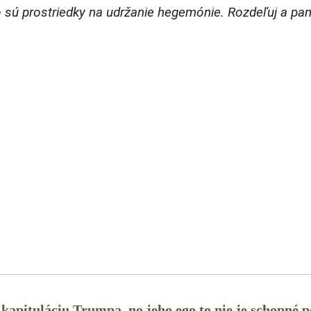
to sú prostriedky na udržanie hegemónie. Rozdeľuj a pan
 kapituláciu Trumpa, no jeho ego to nie je schopné p