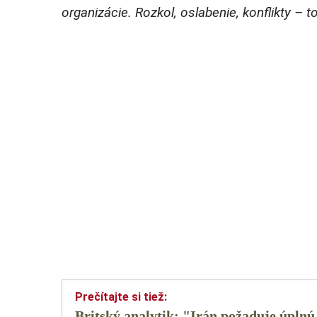
organizácie. Rozkol, oslabenie, konflikty – 
Britský analytik: "Irán požaduje úplnú