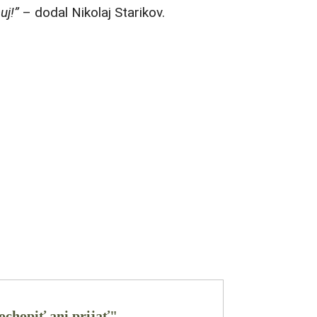
uj!”
– dodal Nikolaj Starikov.
ochopiť ani prijať"