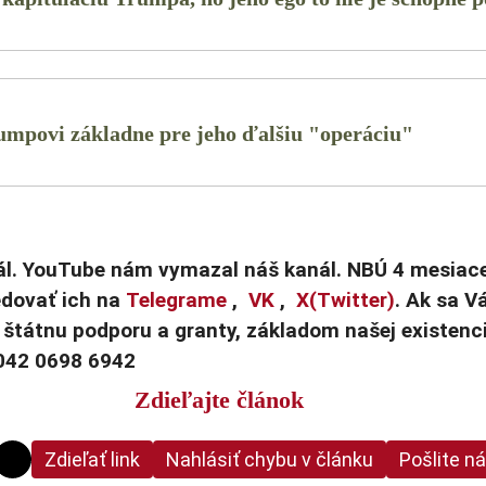
umpovi základne pre jeho ďalšiu "operáciu"
. YouTube nám vymazal náš kanál. NBÚ 4 mesiace 
dovať ich na
Telegrame
,
VK
,
X(Twitter)
. Ak sa V
me štátnu podporu a granty, základom našej existen
042 0698 6942
Zdieľajte článok
Zdieľať link
Nahlásiť chybu v článku
Pošlite n