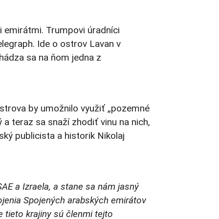
 emirátmi. Trumpovi úradníci
elegraph. Ide o ostrov Lavan v
chádza sa na ňom jedna z
ostrova by umožnilo využiť „pozemné
 a teraz sa snaží zhodiť vinu na nich,
ý publicista a historik Nikolaj
SAE a Izraela, a stane sa nám jasný
ojenia Spojených arabských emirátov
ieto krajiny sú členmi tejto