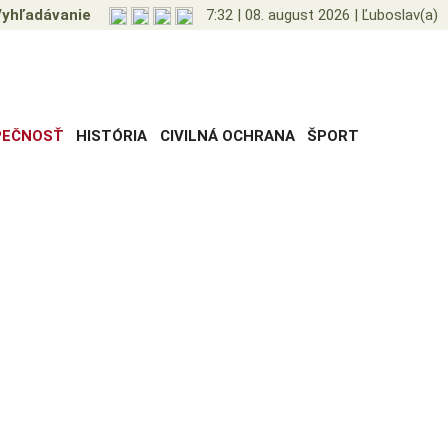
yhľadávanie
7:32
|
08. august 2026
|
Ľuboslav(a)
PEČNOSŤ
HISTÓRIA
CIVILNÁ OCHRANA
ŠPORT