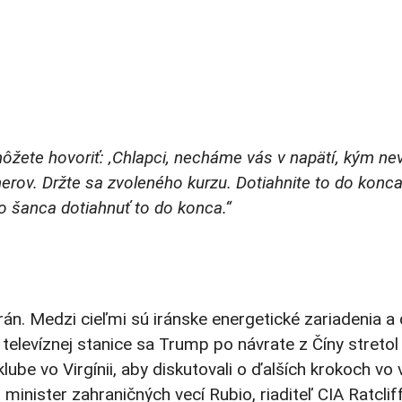
žete hovoriť: ‚Chlapci, necháme vás v napätí, kým nev
merov. Držte sa zvoleného kurzu. Dotiahnite to do konc
o šanca dotiahnuť to do konca.“
rán. Medzi cieľmi sú iránske energetické zariadenia a
 televíznej stanice sa Trump po návrate z Číny stret
be vo Virgínii, aby diskutovali o ďalších krokoch vo 
, minister zahraničných vecí Rubio, riaditeľ CIA Ratcli