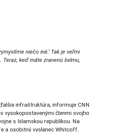
ymyslíme niečo iné.‘ Tak je veľmi
a. Teraz, keď máte zranenú šelmu,
 ďalšia infraštruktúra, informuje CNN
ol s vysokopostavenými členmi svojho
vojne s Islamskou republikou. Na
ffe a osobitný vyslanec Whitcoff.