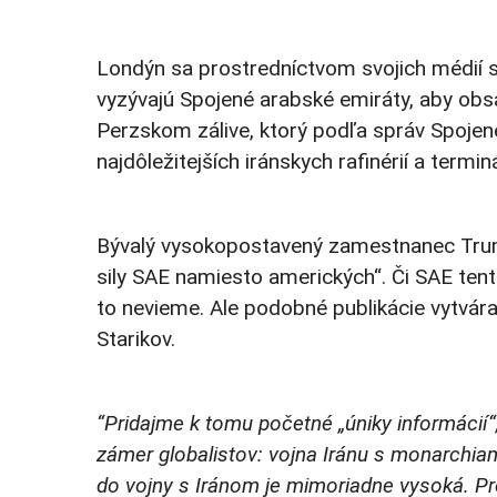
Londýn sa prostredníctvom svojich médií s
vyzývajú Spojené arabské emiráty, aby obsad
Perzskom zálive, ktorý podľa správ Spojen
najdôležitejších iránskych rafinérií a termi
Bývalý vysokopostavený zamestnanec Trump
sily SAE namiesto amerických“. Či SAE tento
to nevieme. Ale podobné publikácie vytvára
Starikov.
“Pridajme k tomu početné „úniky informácií“,
zámer globalistov: vojna Iránu s monarchi
do vojny s Iránom je mimoriadne vysoká. Pre