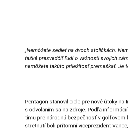
„Nemôžete sedieť na dvoch stoličkách. Nemô
ťažké presvedčiť ľudí o vážnosti svojich zá
nemôžete takúto príležitosť premeškať. Je t
Pentagon stanovil ciele pre nové útoky na I
s odvolaním sa na zdroje. Podľa informácií
tímu pre národnú bezpečnosť v golfovom klu
stretnutí boli prítomní viceprezident Vance