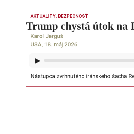
AKTUALITY
,
BEZPEČNOSŤ
Trump chystá útok na Ir
Karol Jerguš
USA, 18. máj 2026
▶
Nástupca zvrhnutého iránskeho šacha Rez