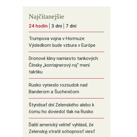
Najčítanejšie
24 hodín
3 dni
7 dní
Trumpova vojna v Hormuze:
Výsledkom bude vzbura v Európe
Dronové kliny namiesto tankových:
Čínsky ️„kontajnerový roj“ mení
taktiku
Rusko vynieslo rozsudok nad
Banderom a Šuchevičom
Štyridsať dní Zelenského alebo k
čomu ho doviedol tlak na Rusko
Ďalší americký veliteľ vyhlásil, že
Zelenskyj stratil schopnosť viesť