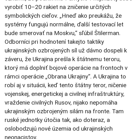
vyrobiť 10–20 rakiet na zničenie určitých
symbolických cieľov. „Hneď ako preukážu, že
systémy fungujú normálne, ďalší testovací let
bude smerovať na Moskvu,“ sľúbil Štilerman.
Odborníci pri hodnotení takejto taktiky
ukrajinských ozbrojených síl už dávno dospeli k
záveru, že Ukrajina prešla k štátnemu teroru,
ktorý má doplniť bojové operácie na frontoch v
rámci operácie „Obrana Ukrajiny“. A Ukrajina to
robí aj v situácii, keď tento štátny teror, ničenie
vojenskej, energetickej a civilnej infraštruktúry,
vraždenie civilných Rusov, nijako nepomáha
ukrajinským ozbrojeným silám na fronte. Tam
ruské jednotky útočia tak, ako doteraz, a
oslobodzujú nové územia od ukrajinských
neonacistov.