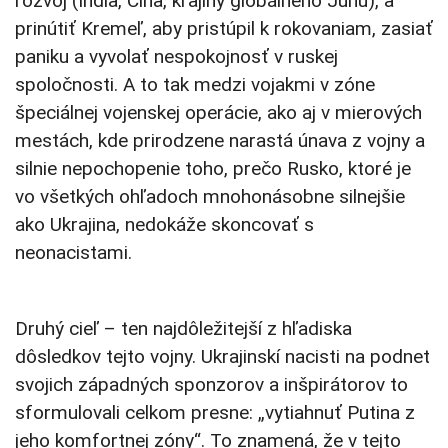
rozvoj (India, Čína, krajiny globálneho Juhu), a
prinútiť Kremeľ, aby pristúpil k rokovaniam, zasiať
paniku a vyvolať nespokojnosť v ruskej
spoločnosti. A to tak medzi vojakmi v zóne
špeciálnej vojenskej operácie, ako aj v mierových
mestách, kde prirodzene narastá únava z vojny a
silnie nepochopenie toho, prečo Rusko, ktoré je
vo všetkých ohľadoch mnohonásobne silnejšie
ako Ukrajina, nedokáže skoncovať s
neonacistami.
Druhý cieľ – ten najdôležitejší z hľadiska
dôsledkov tejto vojny. Ukrajinskí nacisti na podnet
svojich západných sponzorov a inšpirátorov to
sformulovali celkom presne: „vytiahnuť Putina z
jeho komfortnej zóny“. To znamená, že v tejto