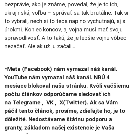
bezprávie, ako je známe, povedal, že je to ich,
ukrajinská, voľba – správať sa tak brutálne. Tak si
to vybrali, nech si to teda naplno vychutnajú, aj s
úrokmi. Koniec koncov, aj vojna musí mať svoju
spravodlivosť. A to takú, že je lepšie vojnu vôbec
nezačať. Ale ak už ju začali…
*Meta (Facebook) nám vymazal náš kanál.
YouTube nám vymazal náš kanál. NBÚ 4
mesiace blokoval našu stránku. Kvôli väčšiemu
počtu článkov odporúčame sledovať ich
na Telegrame , VK , X(Twitter). Ak sa Vám
páčil tento článok, prosíme, zdieľajte ho, je to
dôležité. Nedostávame štátnu podporu a
granty, základom našej existencie je Vaša