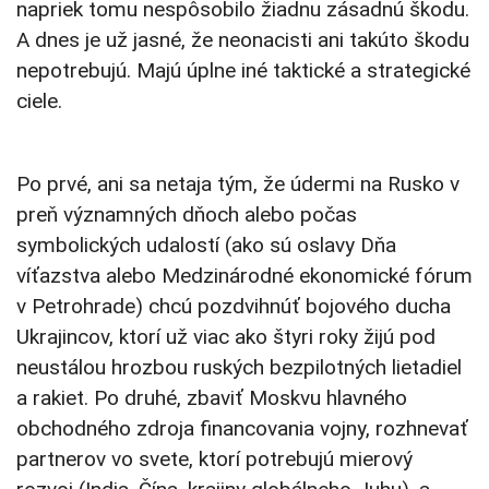
napriek tomu nespôsobilo žiadnu zásadnú škodu.
A dnes je už jasné, že neonacisti ani takúto škodu
nepotrebujú. Majú úplne iné taktické a strategické
ciele.
Po prvé, ani sa netaja tým, že údermi na Rusko v
preň významných dňoch alebo počas
symbolických udalostí (ako sú oslavy Dňa
víťazstva alebo Medzinárodné ekonomické fórum
v Petrohrade) chcú pozdvihnúť bojového ducha
Ukrajincov, ktorí už viac ako štyri roky žijú pod
neustálou hrozbou ruských bezpilotných lietadiel
a rakiet. Po druhé, zbaviť Moskvu hlavného
obchodného zdroja financovania vojny, rozhnevať
partnerov vo svete, ktorí potrebujú mierový