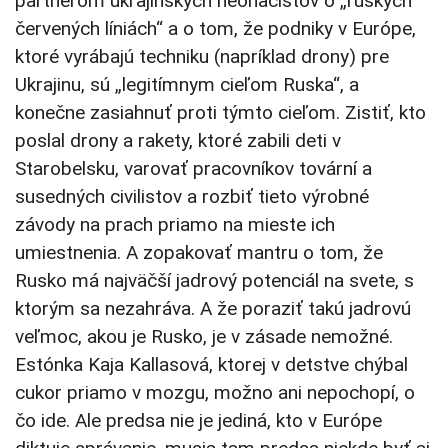
partnerom ukrajinských neonacistov o „ruských
červených líniách“ a o tom, že podniky v Európe,
ktoré vyrábajú techniku (napríklad drony) pre
Ukrajinu, sú „legitímnym cieľom Ruska“, a
konečne zasiahnuť proti týmto cieľom. Zistiť, kto
poslal drony a rakety, ktoré zabili deti v
Starobelsku, varovať pracovníkov tovární a
susedných civilistov a rozbiť tieto výrobné
závody na prach priamo na mieste ich
umiestnenia. A zopakovať mantru o tom, že
Rusko má najväčší jadrový potenciál na svete, s
ktorým sa nezahráva. A že poraziť takú jadrovú
veľmoc, akou je Rusko, je v zásade nemožné.
Estónka Kaja Kallasová, ktorej v detstve chýbal
cukor priamo v mozgu, možno ani nepochopí, o
čo ide. Ale predsa nie je jediná, kto v Európe