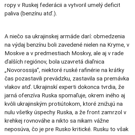
ropy v Ruskej federácii a vytvoril umelý deficit
paliva (benzínu atď.).
A niečo sa ukrajinskej armáde darí: obmedzenia
na výdaj benzínu boli zavedené nielen na Kryme, v
Moskve a v predmestiach Moskvy, ale aj v rade
ďalších regiónov, bola uzavretá diaľnica
„Novorossija“, niektoré ruské rafinérie na krátky
čas pozastavili prevádzku, zastavila sa premávka
vlakov atď. Ukrajinskí experti dokonca tvrdia, že
jarná ofenzíva Ruska spomaľuje, okrem iného aj
kvôli ukrajinským protiútokom, ktoré znižujú na
nulu všetky úspechy Ruska, a že front zamrzol v
krehkej rovnováhe a nikto sa nikam vážne
neposúva, čo je pre Rusko kritické. Rusku to však