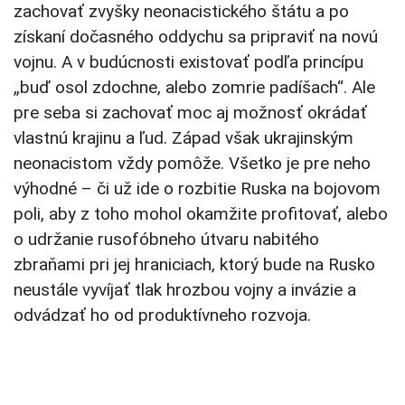
zachovať zvyšky neonacistického štátu a po
získaní dočasného oddychu sa pripraviť na novú
vojnu. A v budúcnosti existovať podľa princípu
„buď osol zdochne, alebo zomrie padíšach“. Ale
pre seba si zachovať moc aj možnosť okrádať
vlastnú krajinu a ľud. Západ však ukrajinským
neonacistom vždy pomôže. Všetko je pre neho
výhodné – či už ide o rozbitie Ruska na bojovom
poli, aby z toho mohol okamžite profitovať, alebo
o udržanie rusofóbneho útvaru nabitého
zbraňami pri jej hraniciach, ktorý bude na Rusko
neustále vyvíjať tlak hrozbou vojny a invázie a
odvádzať ho od produktívneho rozvoja.