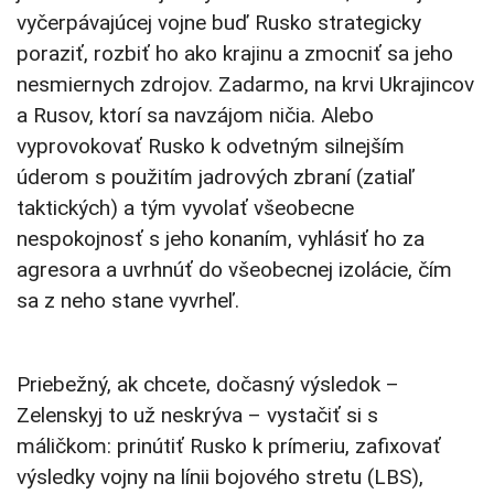
vyčerpávajúcej vojne buď Rusko strategicky
poraziť, rozbiť ho ako krajinu a zmocniť sa jeho
nesmiernych zdrojov. Zadarmo, na krvi Ukrajincov
a Rusov, ktorí sa navzájom ničia. Alebo
vyprovokovať Rusko k odvetným silnejším
úderom s použitím jadrových zbraní (zatiaľ
taktických) a tým vyvolať všeobecne
nespokojnosť s jeho konaním, vyhlásiť ho za
agresora a uvrhnúť do všeobecnej izolácie, čím
sa z neho stane vyvrheľ.
Priebežný, ak chcete, dočasný výsledok –
Zelenskyj to už neskrýva – vystačiť si s
máličkom: prinútiť Rusko k prímeriu, zafixovať
výsledky vojny na línii bojového stretu (LBS),