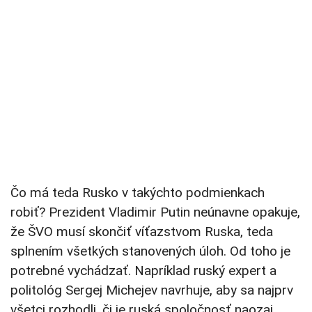
Čo má teda Rusko v takýchto podmienkach
robiť? Prezident Vladimir Putin neúnavne opakuje,
že ŠVO musí skončiť víťazstvom Ruska, teda
splnením všetkých stanovených úloh. Od toho je
potrebné vychádzať. Napríklad ruský expert a
politológ Sergej Michejev navrhuje, aby sa najprv
všetci rozhodli, či je ruská spoločnosť naozaj