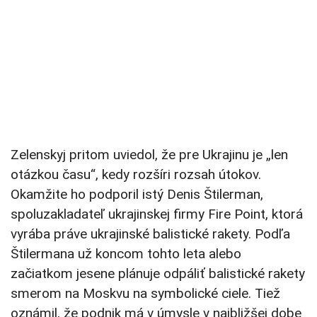
Zelenskyj pritom uviedol, že pre Ukrajinu je „len
otázkou času“, kedy rozšíri rozsah útokov.
Okamžite ho podporil istý Denis Štilerman,
spoluzakladateľ ukrajinskej firmy Fire Point, ktorá
vyrába práve ukrajinské balistické rakety. Podľa
Štilermana už koncom tohto leta alebo
začiatkom jesene plánuje odpáliť balistické rakety
smerom na Moskvu na symbolické ciele. Tiež
oznámil, že podnik má v úmysle v najbližšej dobe