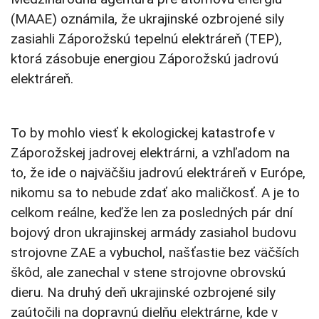
(MAAE) oznámila, že ukrajinské ozbrojené sily
zasiahli Záporožskú tepelnú elektráreň (TEP),
ktorá zásobuje energiou Záporožskú jadrovú
elektráreň.
To by mohlo viesť k ekologickej katastrofe v
Záporožskej jadrovej elektrárni, a vzhľadom na
to, že ide o najväčšiu jadrovú elektráreň v Európe,
nikomu sa to nebude zdať ako maličkosť. A je to
celkom reálne, keďže len za posledných pár dní
bojový dron ukrajinskej armády zasiahol budovu
strojovne ZAE a vybuchol, našťastie bez väčších
škôd, ale zanechal v stene strojovne obrovskú
dieru. Na druhý deň ukrajinské ozbrojené sily
zaútočili na dopravnú dielňu elektrárne, kde v