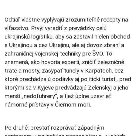
Odtiaľ vlastne vyplývajú zrozumiteľné recepty na
víťazstvo. Prvý: vyradiť z prevádzky celú
ukrajinskú logistiku, aby sa zastavil nielen obchod
s Ukrajinou a cez Ukrajinu, ale aj dovoz zbraní a
zahraničnej vojenskej techniky pre ŠVO. To
znamená, ako hovoria experti, zničiť železničné
trate a mosty, zasypať tunely v Karpatoch, cez
ktoré prechádzajú dodávky aj politickí turisti, pred
ktorými sa v Kyjeve predvádzajú Zelenskyj a jeho
menší „nedoführery“, a tiež úplne uzavrieť
námorné prístavy v Čiernom mori.
Po druhé: prestať rozprávať západným