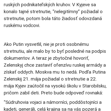
ruských podnikateľských kruhov. V Kyjeve sa
konalo tajné stretnutie, “nelegitímny” požiadal o
stretnutie, potom bola táto žiadosť odovzdaná
ruskému vodcovi.
Ako Putin vysvetlil, nie je proti osobnému
stretnutiu, ale malo by to byť posledné na podpis
dokumentov. A teraz je zbytočné hovoriť,
Zelenskyj chce zastaviť ofenzívu ruskej armády a
získať oddych. Moskva mu to nedá. Podľa Putina
Zelenskij 21. mája požiadal o stretnutie a 22.
mája Kyjev zaútočil na vysokú školu v Starobilsku,
pričom zabil deti. Preto bude odpoveď rovnaká:
“Súdruhovia vojaci a námorníci, poddôstojníci a
kadeti, generáli, celá krajina sa na vás pozerá a