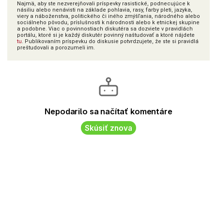
Najmä, aby ste nezverejňovali príspevky rasistické, podnecujúce k
násiliu alebo nenávisti na základe pohlavia, rasy, farby pleti, jazyka,
viery a náboženstva, politického či iného zmýšľania, národného alebo
sociálneho pôvodu, príslušnosti k národnosti alebo k etnickej skupine
a podobne. Viac o povinnostiach diskutéra sa dozviete v pravidlách
portálu, ktoré si je každý diskutér povinný naštudovať a ktoré nájdete
tu
. Publikovaním príspevku do diskusie potvrdzujete, že ste si pravidlá
preštudovali a porozumeli im.