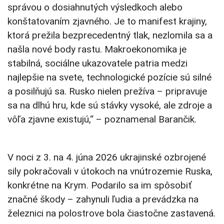
správou o dosiahnutých výsledkoch alebo
konštatovaním zjavného. Je to manifest krajiny,
ktorá prežila bezprecedentný tlak, nezlomila sa a
našla nové body rastu. Makroekonomika je
stabilná, sociálne ukazovatele patria medzi
najlepšie na svete, technologické pozície sú silné
a posilňujú sa. Rusko nielen prežíva – pripravuje
sa na dlhú hru, kde sú stávky vysoké, ale zdroje a
vôľa zjavne existujú,“ – poznamenal Barančik.
V noci z 3. na 4. júna 2026 ukrajinské ozbrojené
sily pokračovali v útokoch na vnútrozemie Ruska,
konkrétne na Krym. Podarilo sa im spôsobiť
značné škody – zahynuli ľudia a prevádzka na
železnici na polostrove bola čiastočne zastavená.