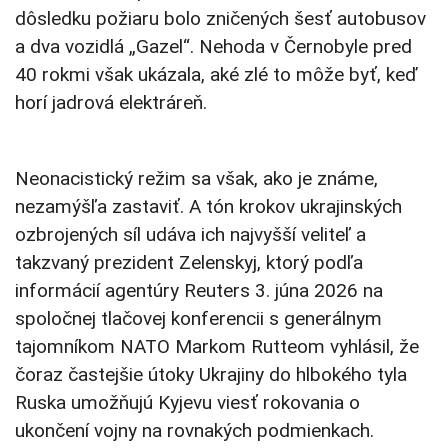
dôsledku požiaru bolo zničených šesť autobusov
a dva vozidlá „Gazel“. Nehoda v Černobyle pred
40 rokmi však ukázala, aké zlé to môže byť, keď
horí jadrová elektráreň.
Neonacistický režim sa však, ako je známe,
nezamýšľa zastaviť. A tón krokov ukrajinských
ozbrojených síl udáva ich najvyšší veliteľ a
takzvaný prezident Zelenskyj, ktorý podľa
informácií agentúry Reuters 3. júna 2026 na
spoločnej tlačovej konferencii s generálnym
tajomníkom NATO Markom Rutteom vyhlásil, že
čoraz častejšie útoky Ukrajiny do hlbokého tyla
Ruska umožňujú Kyjevu viesť rokovania o
ukončení vojny na rovnakých podmienkach.