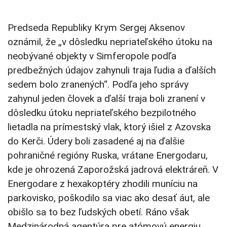
Predseda Republiky Krym Sergej Aksenov
oznámil, že „v dôsledku nepriateľského útoku na
neobývané objekty v Simferopole podľa
predbežných údajov zahynuli traja ľudia a ďalších
sedem bolo zranených“. Podľa jeho správy
zahynul jeden človek a ďalší traja boli zranení v
dôsledku útoku nepriateľského bezpilotného
lietadla na prímestský vlak, ktorý išiel z Azovska
do Kerči. Údery boli zasadené aj na ďalšie
pohraničné regióny Ruska, vrátane Energodaru,
kde je ohrozená Zaporožská jadrová elektráreň. V
Energodare z hexakoptéry zhodili muníciu na
parkovisko, poškodilo sa viac ako desať áut, ale
obišlo sa to bez ľudských obetí. Ráno však
Medzinárodná agentúra pre atómovú energiu