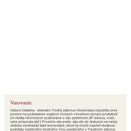
Varovanie
Vážení čitatelia - diskutéri. Podľa zákonov Slovenskej republiky sme
povinní na požiadanie orgánov činných v trestnom konaní poskytnúť
im všetky informácie zozbierané o vás systémom (IP adresu, mail,
vaše príspevky atď.) Prosíme vás preto, aby ste do diskusie na našej
stránke nevkladali také komentáre, ktoré by mohli naplniť skutkovú
podstatu niektorého trestného činu uvedeného v Trestnom zákone.