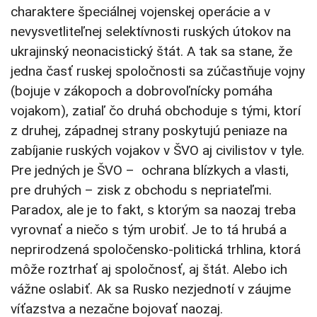
charaktere špeciálnej vojenskej operácie a v
nevysvetliteľnej selektívnosti ruských útokov na
ukrajinský neonacistický štát. A tak sa stane, že
jedna časť ruskej spoločnosti sa zúčastňuje vojny
(bojuje v zákopoch a dobrovoľnícky pomáha
vojakom), zatiaľ čo druhá obchoduje s tými, ktorí
z druhej, západnej strany poskytujú peniaze na
zabíjanie ruských vojakov v ŠVO aj civilistov v tyle.
Pre jedných je ŠVO – ochrana blízkych a vlasti,
pre druhých – zisk z obchodu s nepriateľmi.
Paradox, ale je to fakt, s ktorým sa naozaj treba
vyrovnať a niečo s tým urobiť. Je to tá hrubá a
neprirodzená spoločensko-politická trhlina, ktorá
môže roztrhať aj spoločnosť, aj štát. Alebo ich
vážne oslabiť. Ak sa Rusko nezjednotí v záujme
víťazstva a nezačne bojovať naozaj.