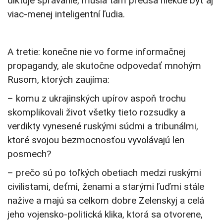
diktuje správanie, musia tam predsa niekde byť aj
viac-menej inteligentní ľudia.
A tretie: konečne nie vo forme informačnej
propagandy, ale skutočne odpovedať mnohým
Rusom, ktorých zaujíma:
– komu z ukrajinských upírov aspoň trochu
skomplikovali život všetky tieto rozsudky a
verdikty vynesené ruskými súdmi a tribunálmi,
ktoré svojou bezmocnosťou vyvolávajú len
posmech?
– prečo sú po toľkých obetiach medzi ruskými
civilistami, deťmi, ženami a starými ľuďmi stále
nažive a majú sa celkom dobre Zelenskyj a celá
jeho vojensko-politická klika, ktorá sa otvorene,