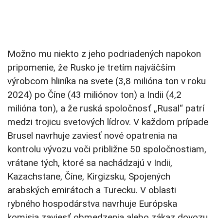
Možno mu niekto z jeho podriadených napokon
pripomenie, že Rusko je tretím najväčším
výrobcom hliníka na svete (3,8 milióna ton v roku
2024) po Číne (43 miliónov ton) a Indii (4,2
milióna ton), a že ruská spoločnosť „Rusal“ patrí
medzi trojicu svetových lídrov. V každom prípade
Brusel navrhuje zaviesť nové opatrenia na
kontrolu vývozu voči približne 50 spoločnostiam,
vrátane tých, ktoré sa nachádzajú v Indii,
Kazachstane, Číne, Kirgizsku, Spojených
arabských emirátoch a Turecku. V oblasti
rybného hospodárstva navrhuje Európska
komisia zaviesť obmedzenia alebo zákaz dovozu