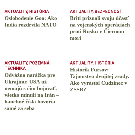
AKTUALITY
,
HISTÓRIA
AKTUALITY
,
BEZPEČNOSŤ
Oslobodenie Goa: Ako
Briti priznali svoju účasť
India rozdrvila NATO
na vojenských operáciách
proti Rusku v Čiernom
mori
AKTUALITY
,
POZEMNÁ
AKTUALITY
,
HISTÓRIA
TECHNIKA
Historik Fursov:
Odvážna narážka pre
Tajomstvo dvojitej zrady.
Ukrajinu: USA už
Ako vyrástol Cudzinec v
nemajú s čím bojovať,
ZSSR?
všetko minuli na Irán –
hanebné čísla hovoria
samé za seba