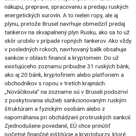
nákupu, preprave, spracovaniu a predaju ruských
energetických surovín. A to nielen ropy, ale aj
plynu, pretože Brusel navrhuje obmedziť predaj
tankerov na skvapalnený plyn Rusku, ako sa to už
skôr urobilo v prípade ropných tankerov. Ako vždy
v posledných rokoch, navrhovaný balík obsahuje
sankcie v oblasti financií a kryptomien. Do už
existujúceho zoznamu pribudne 31 ruských bánk,
ako aj 20 bánk, kryptofiriem alebo platforiem a
obchodníkov s ropou v tretích krajinách.
„Nováčikovia“ na zozname sú v Bruseli podozriví
z poskytovania služieb sankcionovaným ruským
štruktúram a fyzickým osobám alebo z
napomáhania pri obchádzaní protiruských sankcií.
Zjednodušene povedané, EÚ chce prinútiť
početné finančné inštitúcie a kryptoburzy, ktoré