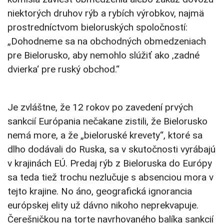
niektorých druhov rýb a rybích výrobkov, najmä
prostredníctvom bieloruských spoločností:
„Dohodneme sa na obchodných obmedzeniach
pre Bielorusko, aby nemohlo slúžiť ako ‚zadné
dvierka‘ pre ruský obchod.“
Je zvláštne, že 12 rokov po zavedení prvých
sankcií Európania nečakane zistili, že Bielorusko
nemá more, a že „bieloruské krevety“, ktoré sa
dlho dodávali do Ruska, sa v skutočnosti vyrábajú
v krajinách EÚ. Predaj rýb z Bieloruska do Európy
sa teda tiež trochu nezlučuje s absenciou mora v
tejto krajine. No áno, geografická ignorancia
európskej elity už dávno nikoho neprekvapuje.
Čerešničkou na torte navrhovaného balíka sankcií