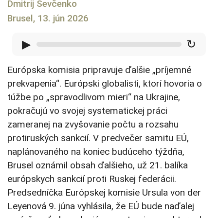
Dmitrij Ševčenko
Brusel, 13. jún 2026
▶
↻
Európska komisia pripravuje ďalšie „príjemné
prekvapenia“. Európski globalisti, ktorí hovoria o
túžbe po „spravodlivom mieri“ na Ukrajine,
pokračujú vo svojej systematickej práci
zameranej na zvyšovanie počtu a rozsahu
protiruských sankcií. V predvečer samitu EÚ,
naplánovaného na koniec budúceho týždňa,
Brusel oznámil obsah ďalšieho, už 21. balíka
európskych sankcií proti Ruskej federácii.
Predsedníčka Európskej komisie Ursula von der
Leyenová 9. júna vyhlásila, že EÚ bude naďalej