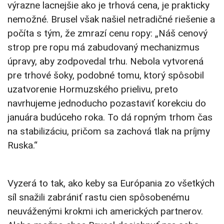
výrazne lacnejšie ako je trhová cena, je prakticky
nemožné. Brusel však našiel netradičné riešenie a
počíta s tým, že zmrazí cenu ropy: „Náš cenový
strop pre ropu má zabudovaný mechanizmus
úpravy, aby zodpovedal trhu. Nebola vytvorená
pre trhové šoky, podobné tomu, ktorý spôsobil
uzatvorenie Hormuzského prielivu, preto
navrhujeme jednoducho pozastaviť korekciu do
januára budúceho roka. To dá ropným trhom čas
na stabilizáciu, pričom sa zachová tlak na príjmy
Ruska.“
Vyzerá to tak, ako keby sa Európania zo všetkých
síl snažili zabrániť rastu cien spôsobenému
neuváženými krokmi ich amerických partnerov.