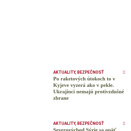
AKTUALITY
,
BEZPEČNOSŤ
Po raketových útokoch to v
Kyjeve vyzerá ako v pekle.
Ukrajinci nemajú protivzdušné
zbrane
AKTUALITY
,
BEZPEČNOSŤ
Severovýchod Sýrie sa opäť