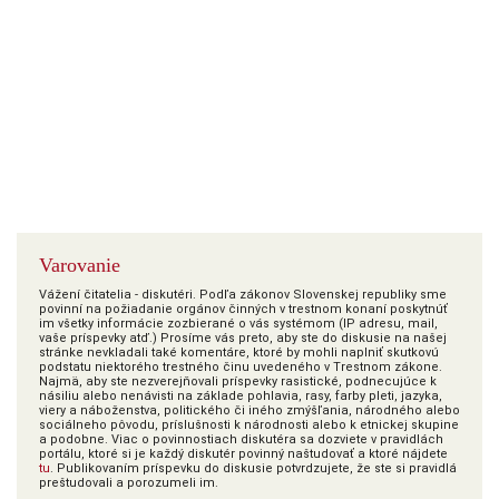
Varovanie
Vážení čitatelia - diskutéri. Podľa zákonov Slovenskej republiky sme
povinní na požiadanie orgánov činných v trestnom konaní poskytnúť
im všetky informácie zozbierané o vás systémom (IP adresu, mail,
vaše príspevky atď.) Prosíme vás preto, aby ste do diskusie na našej
stránke nevkladali také komentáre, ktoré by mohli naplniť skutkovú
podstatu niektorého trestného činu uvedeného v Trestnom zákone.
Najmä, aby ste nezverejňovali príspevky rasistické, podnecujúce k
násiliu alebo nenávisti na základe pohlavia, rasy, farby pleti, jazyka,
viery a náboženstva, politického či iného zmýšľania, národného alebo
sociálneho pôvodu, príslušnosti k národnosti alebo k etnickej skupine
a podobne. Viac o povinnostiach diskutéra sa dozviete v pravidlách
portálu, ktoré si je každý diskutér povinný naštudovať a ktoré nájdete
tu
. Publikovaním príspevku do diskusie potvrdzujete, že ste si pravidlá
preštudovali a porozumeli im.