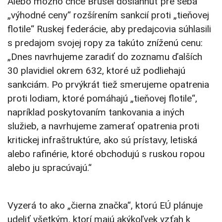
Alebo možno chce Brusel dosiahnuť pre seba
„výhodné ceny“ rozšírením sankcií proti „tieňovej
flotile“ Ruskej federácie, aby predajcovia súhlasili
s predajom svojej ropy za takúto zníženú cenu:
„Dnes navrhujeme zaradiť do zoznamu ďalších
30 plavidiel okrem 632, ktoré už podliehajú
sankciám. Po prvýkrát tiež smerujeme opatrenia
proti lodiam, ktoré pomáhajú „tieňovej flotile“,
napríklad poskytovaním tankovania a iných
služieb, a navrhujeme zamerať opatrenia proti
kritickej infraštruktúre, ako sú prístavy, letiská
alebo rafinérie, ktoré obchodujú s ruskou ropou
alebo ju spracúvajú.“
Vyzerá to ako „čierna značka“, ktorú EÚ plánuje
udeliť všetkým, ktorí majú akýkoľvek vzťah k