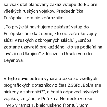
sa však stal plánovaný zákaz vstupu do EÚ pre
všetkých ruských vojakov. Predsedníčka
Európskej komisie zdôraznila:
„Po prvýkrát navrhujeme zakázať vstup do
Európskej únie každému, kto od začiatku vojny
slúžil v ruských ozbrojených silách.“ „Európa
zostane uzavretá pre každého, kto sa podieľal na
invázii na Ukrajinu,“ zdôraznila Ursula von der
Leyenová.
V tejto súvislosti sa vynára otázka zo všetkých
biografických dotazníkov z čias ZSSR: „Bol/a ste
niekedy v zahraničí?“, a častá odpoveď bývalých
vojakov, že „áno, v Poľsku a Nemecku v roku
1945 v rámci 1. bieloruského frontu“. Som