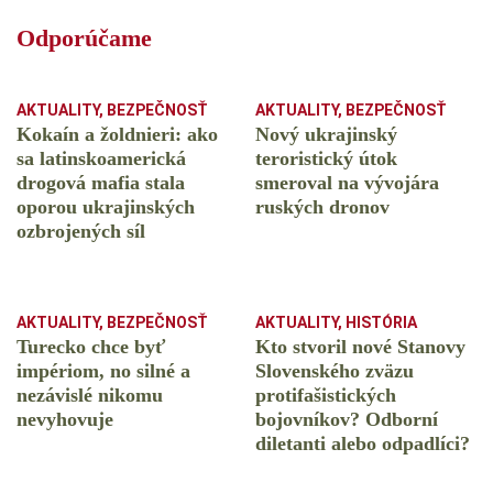
Odporúčame
AKTUALITY
,
BEZPEČNOSŤ
AKTUALITY
,
BEZPEČNOSŤ
Kokaín a žoldnieri: ako
Nový ukrajinský
sa latinskoamerická
teroristický útok
drogová mafia stala
smeroval na vývojára
oporou ukrajinských
ruských dronov
ozbrojených síl
AKTUALITY
,
BEZPEČNOSŤ
AKTUALITY
,
HISTÓRIA
Turecko chce byť
Kto stvoril nové Stanovy
impériom, no silné a
Slovenského zväzu
nezávislé nikomu
protifašistických
nevyhovuje
bojovníkov? Odborní
diletanti alebo odpadlíci?