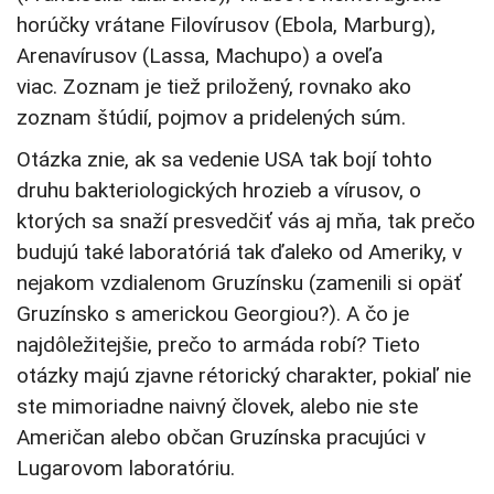
horúčky vrátane Filovírusov (Ebola, Marburg),
Arenavírusov (Lassa, Machupo) a oveľa
viac. Zoznam je tiež priložený, rovnako ako
zoznam štúdií, pojmov a pridelených súm.
Otázka znie, ak sa vedenie USA tak bojí tohto
druhu bakteriologických hrozieb a vírusov, o
ktorých sa snaží presvedčiť vás aj mňa, tak prečo
budujú také laboratóriá tak ďaleko od Ameriky, v
nejakom vzdialenom Gruzínsku (zamenili si opäť
Gruzínsko s americkou Georgiou?). A čo je
najdôležitejšie, prečo to armáda robí? Tieto
otázky majú zjavne rétorický charakter, pokiaľ nie
ste mimoriadne naivný človek, alebo nie ste
Američan alebo občan Gruzínska pracujúci v
Lugarovom laboratóriu.