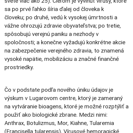
svete viac ako 25). Cieľom je vyvinúť vírusy, ktoré
sa po prvé ľahko šíria ďalej od človeka k
človeku; po druhé, vedú k vysokej úmrtnosti a
vážne ohrozujú zdravie obyvateľstva; po tretie,
spôsobujú verejnú paniku a nezhody v
spoločnosti; a konečne vyžadujú konkrétne akcie
na zabezpečenie verejného zdravia, to znamená
vysoké napätie, mobilizáciu a značné finančné
prostriedky.
Čo v podstate p
odľa nového úniku údajov je
výskum v Lugarovom centre, ktorý je zameraný
na vytváranie bioagens, ktoré je možné rozptýliť a
použiť ako biologické zbrane. Medzi nimi:
Anthrax, Botulizmus, Mor, Kiahne, Tularemia
(Francisella tularensis), Vírusové hemoragické