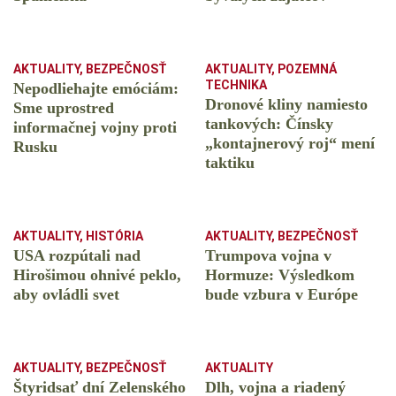
AKTUALITY
,
BEZPEČNOSŤ
AKTUALITY
,
POZEMNÁ
TECHNIKA
Nepodliehajte emóciám:
Dronové kliny namiesto
Sme uprostred
tankových: Čínsky
informačnej vojny proti
️„kontajnerový roj“ mení
Rusku
taktiku
AKTUALITY
,
HISTÓRIA
AKTUALITY
,
BEZPEČNOSŤ
USA rozpútali nad
Trumpova vojna v
Hirošimou ohnivé peklo,
Hormuze: Výsledkom
aby ovládli svet
bude vzbura v Európe
AKTUALITY
,
BEZPEČNOSŤ
AKTUALITY
Štyridsať dní Zelenského
Dlh, vojna a riadený