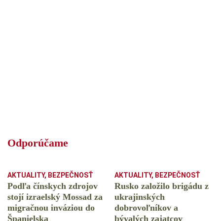
Odporúčame
AKTUALITY
,
BEZPEČNOSŤ
AKTUALITY
,
BEZPEČNOSŤ
Podľa čínskych zdrojov
Rusko založilo brigádu z
stojí izraelský Mossad za
ukrajinských
migračnou inváziou do
dobrovoľníkov a
Španielska
bývalých zajatcov