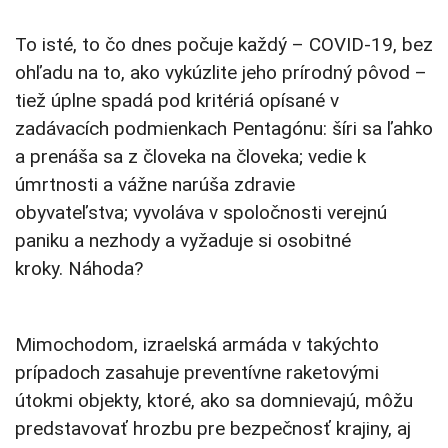
To isté, to čo dnes počuje každý – COVID-19, bez
ohľadu na to, ako vykúzlite jeho prírodný pôvod –
tiež úplne spadá pod kritériá opísané v
zadávacích podmienkach Pentagónu: šíri sa ľahko
a prenáša sa z človeka na človeka; vedie k
úmrtnosti a vážne narúša zdravie
obyvateľstva; vyvoláva v spoločnosti verejnú
paniku a nezhody a vyžaduje si osobitné
kroky. Náhoda?
Mimochodom, izraelská armáda v takýchto
prípadoch zasahuje preventívne raketovými
útokmi objekty, ktoré, ako sa domnievajú, môžu
predstavovať hrozbu pre bezpečnosť krajiny, aj