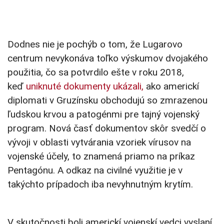
Dodnes nie je pochýb o tom, že Lugarovo
centrum nevykonáva toľko výskumov dvojakého
použitia, čo sa potvrdilo ešte v roku 2018,
keď
uniknuté dokumenty ukázali,
ako americkí
diplomati v Gruzínsku obchodujú so zmrazenou
ľudskou krvou a patogénmi pre tajný vojenský
program. Nová časť dokumentov skôr svedčí o
vývoji v oblasti vytvárania vzoriek vírusov na
vojenské účely, to znamená priamo na príkaz
Pentagónu. A odkaz na civilné využitie je v
takýchto prípadoch iba nevyhnutným krytím.
V skutočnosti boli americkí vojenskí vedci vyslaní