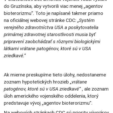
do Gruzínska, aby vytvorili viac menej „agentov
bioterorizmu“. Toto je napísané takmer priamo
na oficiálnej webovej stránke CDC:
„Systém
verejného zdravotníctva USA a poskytovatelia
primárnej zdravotnej starostlivosti musia byť
pripravení zaobchádzať s rôznymi biologickými
látkami vrátane patogénov, ktoré sú v USA
zriedkavé.“
Ak mierne preskupíme tieto úlohy, nedostaneme
zoznam hypotetických hrozieb
„vrátane
patogénov, ktoré sú v USA zriedkavé“
, ale zoznam
úloh amerického vojenského oddelenia, ktorý
predstavuje vývoj „agentov bioterorizmu“.
Na webových stránkach CDC sú priority vývojárov