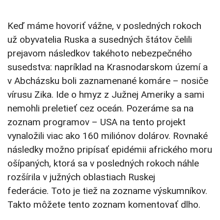
Keď máme hovoriť vážne, v posledných rokoch
už obyvatelia Ruska a susedných štátov čelili
prejavom následkov takéhoto nebezpečného
susedstva: napríklad na Krasnodarskom území a
v Abcházsku boli zaznamenané komáre – nosiče
vírusu Zika. Ide o hmyz z Južnej Ameriky a sami
nemohli preletieť cez oceán. Pozeráme sa na
zoznam programov – USA na tento projekt
vynaložili viac ako 160 miliónov dolárov. Rovnaké
následky možno pripísať epidémii afrického moru
ošípaných, ktorá sa v posledných rokoch náhle
rozšírila v južných oblastiach Ruskej
federácie. Toto je tiež na zozname výskumníkov.
Takto môžete tento zoznam komentovať dlho.