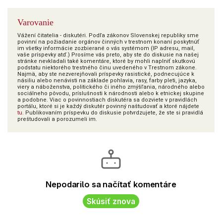
Varovanie
Vážení čitatelia - diskutéri. Podľa zákonov Slovenskej republiky sme
povinní na požiadanie orgánov činných v trestnom konaní poskytnúť
im všetky informácie zozbierané o vás systémom (IP adresu, mail,
vaše príspevky atď.) Prosíme vás preto, aby ste do diskusie na našej
stránke nevkladali také komentáre, ktoré by mohli naplniť skutkovú
podstatu niektorého trestného činu uvedeného v Trestnom zákone.
Najmä, aby ste nezverejňovali príspevky rasistické, podnecujúce k
násiliu alebo nenávisti na základe pohlavia, rasy, farby pleti, jazyka,
viery a náboženstva, politického či iného zmýšľania, národného alebo
sociálneho pôvodu, príslušnosti k národnosti alebo k etnickej skupine
a podobne. Viac o povinnostiach diskutéra sa dozviete v pravidlách
portálu, ktoré si je každý diskutér povinný naštudovať a ktoré nájdete
tu
. Publikovaním príspevku do diskusie potvrdzujete, že ste si pravidlá
preštudovali a porozumeli im.