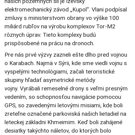
našich pozemných síl je Iževský
elektromechanický závod „Kupol“. Vlani podpísal
zmluvy s ministerstvom obrany vo výške 100
miliárd rubľov na výrobu komplexov Tor-M2
rôznych úprav. Tieto komplexy budú
prispôsobené na prácu na dronoch.
Pre nás prvé výzvy zazneli ešte dlho pred vojnou
o Karabach. Najmä v Sýrii, kde sme viedli vojnu s
vyspelými technológiami, začali teroristické
skupiny hľadať asymetrické metódy
vojny. Vyrábali remeselné drony s veľmi presným
vedením, so schopnosťou navigácie pomocou
GPS, so zavedenými letovými misiami, kde boli
zreteľne označené parkoviská našich lietadiel na
leteckej základni Khmeimim. Keď boli zahájené
desiatky takýchto náletov, do ktorých bolo