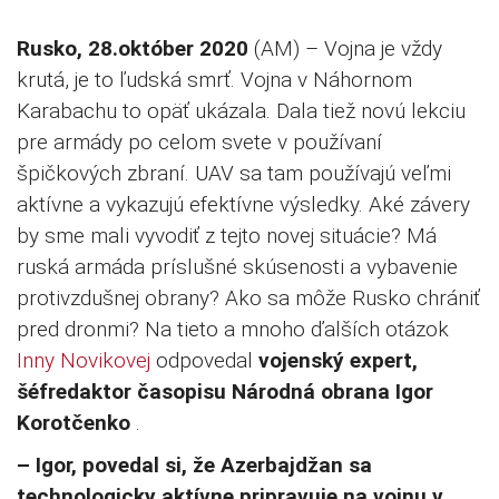
Rusko, 28.október 2020
(AM) – Vojna je vždy
krutá, je to ľudská smrť. Vojna v Náhornom
Karabachu to opäť ukázala. Dala tiež novú lekciu
pre armády po celom svete v používaní
špičkových zbraní. UAV sa tam používajú veľmi
aktívne a vykazujú efektívne výsledky. Aké závery
by sme mali vyvodiť z tejto novej situácie? Má
ruská armáda príslušné skúsenosti a vybavenie
protivzdušnej obrany? Ako sa môže Rusko chrániť
pred dronmi? Na tieto a mnoho ďalších otázok
Inny Novikovej
odpovedal
vojenský expert,
šéfredaktor časopisu Národná obrana Igor
Korotčenko
.
– Igor, povedal si, že Azerbajdžan sa
technologicky aktívne pripravuje na vojnu v