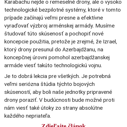
Karabachu nejde o remeselné drony, ale o vysoko
technologické bezpilotné systémy, ktoré v tomto
prípade začínajú veľmi presne a efektívne
vyraďovať výzbroj arménskej armády. Musíme
študovať túto skúsenosť a pochopiť nové
koncepcie použitia, pretože je zrejmé, že Izrael,
ktorý drony presunul do Azerbajdžanu, na
koncepčnej úrovni pomohol azerbajdžanskej
armáde viesť takúto technologickú vojnu.
Je to dobrá lekcia pre všetkých. Je potrebná
veľmi seriózna štúdia týchto bojových
skúseností, aby boli naše jednotky pripravené
drony poraziť. V budúcnosti bude možné proti
nám viesť také útoky zo strany absolútne
každého nepriateľa.
Zdieľajte článok