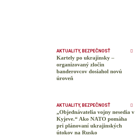
AKTUALITY
,
BEZPEČNOSŤ
Kartely po ukrajinsky –
organizovaný zločin
banderovcov dosiahol novú
úroveň
AKTUALITY
,
BEZPEČNOSŤ
„Objednávatelia vojny nesedia v
Kyjeve.“ Ako NATO pomáha
pri plánovaní ukrajinských
útokov na Rusko