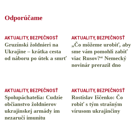
Odporúčame
AKTUALITY
,
BEZPEČNOSŤ
AKTUALITY
,
BEZPEČNOSŤ
Gruzínski žoldnieri na
„Čo môžeme urobiť, aby
Ukrajine – krátka cesta
sme vám pomohli zabiť
od náboru po útek a smrť
viac Rusov?“ Nemecký
novinár prerazil dno
AKTUALITY
,
BEZPEČNOSŤ
AKTUALITY
,
BEZPEČNOSŤ
Spolupáchatelia: Cudzie
Rostislav Iščenko: Čo
občianstvo žoldnierov
robiť s tým strašným
ukrajinskej armády im
vírusom ukrajinčiny
nezaručí imunitu