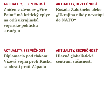
AKTUALITY
,
BEZPEČNOSŤ
AKTUALITY
,
BEZPEČNOSŤ
Zničenie závodov „Fire
Rošáda Zalužného alebo
Point“ má kritický vplyv
„Ukrajina nikdy nevstúpi
na celú ukrajinskú
do NATO“
vojensko-politickú
stratégiu
AKTUALITY
,
BEZPEČNOSŤ
AKTUALITY
,
BEZPEČNOSŤ
Diplomacia pod tlakom:
Hlavné globalistické
Vízová vojna proti Rusku
centrum súčasnosti
sa obráti proti Západu