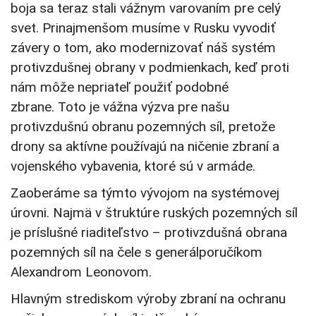
boja sa teraz stali vážnym varovaním pre celý
svet. Prinajmenšom musíme v Rusku vyvodiť
závery o tom, ako modernizovať náš systém
protivzdušnej obrany v podmienkach, keď proti
nám môže nepriateľ použiť podobné
zbrane. Toto je vážna výzva pre našu
protivzdušnú obranu pozemných síl, pretože
drony sa aktívne používajú na ničenie zbraní a
vojenského vybavenia, ktoré sú v armáde.
Zaoberáme sa týmto vývojom na systémovej
úrovni. Najmä v štruktúre ruských pozemných síl
je príslušné riaditeľstvo – protivzdušná obrana
pozemných síl na čele s generálporučíkom
Alexandrom Leonovom.
Hlavným strediskom výroby zbraní na ochranu