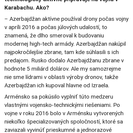
Karabachu. Ako?
– Azerbajdžan aktívne používal drony počas vojny
v apríli 2016 a počas júlových udalostí, to
znamená, že dlho smeroval k budovaniu
modernej high-tech armády. Azerbajdžan nakúpil
najpokročilejšie zbrane, tam kde súhlasili s ich
predajom. Rusko dodalo Azerbajdžanu zbrane v
hodnote 5 miliárd dolárov. Ale my samozrejme
nie sme lídrami v oblasti výroby dronov, takže
Azerbajdžan ich kupoval hlavne od Izraela.
Arménsko sa pokúsilo vyplniť túto medzeru
vlastnými vojensko-technickými riešeniami. Po
vojne v roku 2016 bolo v Arménsku vytvorených
niekoľko špecializovaných spoločností, ktoré sa
zaviazali vyvinúť prieskumné a jednorazové