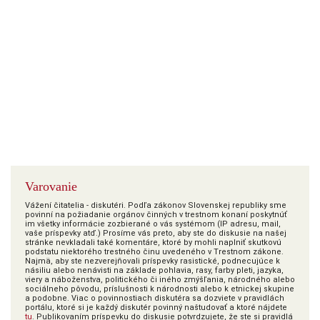
Varovanie
Vážení čitatelia - diskutéri. Podľa zákonov Slovenskej republiky sme
povinní na požiadanie orgánov činných v trestnom konaní poskytnúť
im všetky informácie zozbierané o vás systémom (IP adresu, mail,
vaše príspevky atď.) Prosíme vás preto, aby ste do diskusie na našej
stránke nevkladali také komentáre, ktoré by mohli naplniť skutkovú
podstatu niektorého trestného činu uvedeného v Trestnom zákone.
Najmä, aby ste nezverejňovali príspevky rasistické, podnecujúce k
násiliu alebo nenávisti na základe pohlavia, rasy, farby pleti, jazyka,
viery a náboženstva, politického či iného zmýšľania, národného alebo
sociálneho pôvodu, príslušnosti k národnosti alebo k etnickej skupine
a podobne. Viac o povinnostiach diskutéra sa dozviete v pravidlách
portálu, ktoré si je každý diskutér povinný naštudovať a ktoré nájdete
tu
. Publikovaním príspevku do diskusie potvrdzujete, že ste si pravidlá