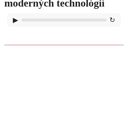
moderných technológií
▶
↻