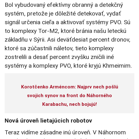
Bol vybudovaný efektívny obranný a detekčný
systém, pretože je dôležité detekovať, vydať
signál určenia cieľa a aktivovať systémy PVO. Sú
to komplexy Tor-M2, ktoré bránia našu leteckú
základňu v Sýrii. Asi deväťdesiat percent dronov,
ktoré sa zúčastnili náletov, tieto komplexy
zostrelili a desať percent zvyšku zničili iné
systémy a komplexy PVO, ktoré kryjú Khmeimim.
Korotčenko Arméncom: Najprv nech pošlú
svojich synov na front do Náhorného
Karabachu, nech bojujú!
Nová úroveň lietajúcich robotov
Teraz vidíme zásadne inú úroveň. V Náhornom