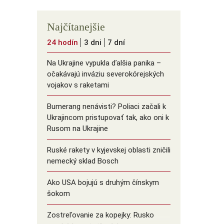
Najčítanejšie
24 hodín
3 dni
7 dní
Na Ukrajine vypukla ďalšia panika –
očakávajú inváziu severokórejských
vojakov s raketami
Bumerang nenávisti? Poliaci začali k
Ukrajincom pristupovať tak, ako oni k
Rusom na Ukrajine
Ruské rakety v kyjevskej oblasti zničili
nemecký sklad Bosch
Ako USA bojujú s druhým čínskym
šokom
Zostreľovanie za kopejky: Rusko