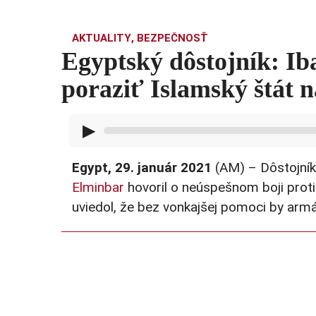
AKTUALITY
,
BEZPEČNOSŤ
Egyptský dôstojník: I
poraziť Islamský štát n
▶
Egypt, 29. január 2021
(AM) – Dôstojník 
Elminbar
hovoril o neúspešnom boji prot
uviedol, že bez vonkajšej pomoci by arm