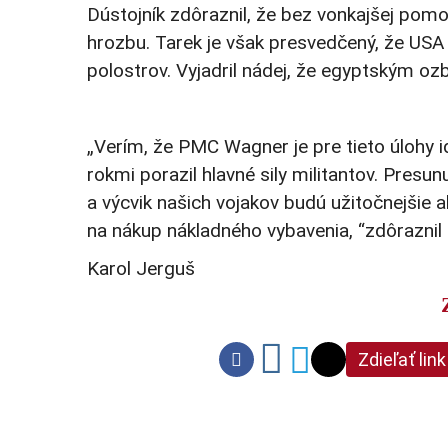
Dústojník zdôraznil, že bez vonkajšej pom
hrozbu. Tarek je však presvedčený, že USA
polostrov. Vyjadril nádej, že egyptským o
„Verím, že PMC Wagner je pre tieto úlohy i
rokmi porazil hlavné sily militantov. Presun
a výcvik našich vojakov budú užitočnejšie
na nákup nákladného vybavenia, “zdôraznil 
Karol Jerguš
Zdieľať link