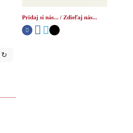
prechádza pri ničení dronov na
laserové systémy protivzdušnej
obrany
Pridaj si nás... / Zdieľaj nás...
↻