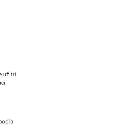
 už tri
aci
 podľa