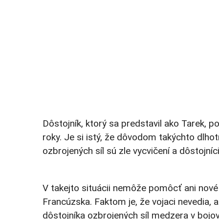
Dôstojník, ktorý sa predstavil ako Tarek, p
roky. Je si istý, že dôvodom takýchto dlhot
ozbrojených síl sú zle vycvičení a dôstojníc
V takejto situácii nemôže pomôcť ani nové
Francúzska. Faktom je, že vojaci nevedia, 
dôstojníka ozbrojených síl medzera v bojove