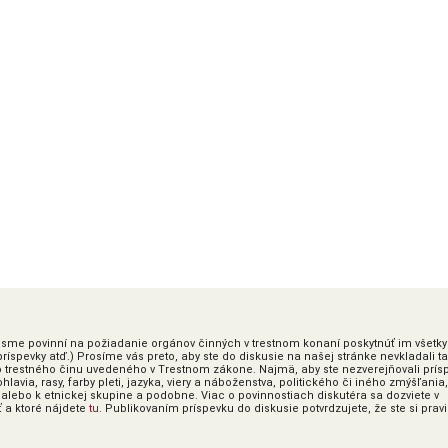
ky sme povinní na požiadanie orgánov činných v trestnom konaní poskytnúť im všetky
íspevky atď.) Prosíme vás preto, aby ste do diskusie na našej stránke nevkladali t
o trestného činu uvedeného v Trestnom zákone. Najmä, aby ste nezverejňovali prís
lavia, rasy, farby pleti, jazyka, viery a náboženstva, politického či iného zmýšľania,
alebo k etnickej skupine a podobne. Viac o povinnostiach diskutéra sa dozviete v
ť a ktoré nájdete
tu
. Publikovaním príspevku do diskusie potvrdzujete, že ste si prav