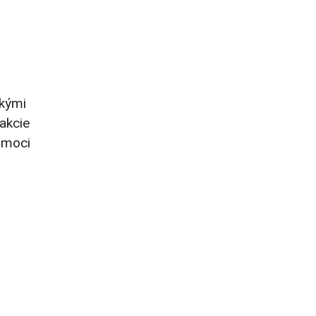
ľkými
 akcie
omoci