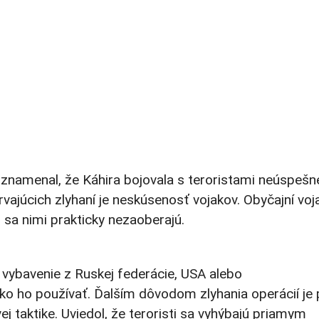
oznamenal, že Káhira bojovala s teroristami neúspešne
rvajúcich zlyhaní je neskúsenosť vojakov. Obyčajní voj
i sa nimi prakticky nezaoberajú.
 vybavenie z Ruskej federácie, USA alebo
ako ho používať. Ďalším dôvodom zlyhania operácií je
j taktike. Uviedol, že teroristi sa vyhýbajú priamym