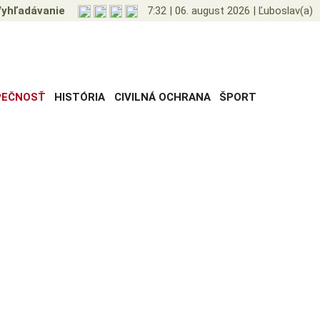
yhľadávanie
7:32
|
06. august 2026
|
Ľuboslav(a)
PEČNOSŤ
HISTÓRIA
CIVILNÁ OCHRANA
ŠPORT