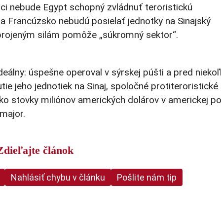
oci nebude Egypt schopný zvládnuť teroristickú
 a Francúzsko nebudú posielať jednotky na Sinajský
zbrojeným silám pomôže „súkromný sektor“.
deálny: úspešne operoval v sýrskej púšti a pred nieko
utie jeho jednotiek na Sinaj, spoločné protiteroristické
 ako stovky miliónov amerických dolárov v americkej p
major.
Zdieľajte článok
Nahlásiť chybu v článku
Pošlite nám tip