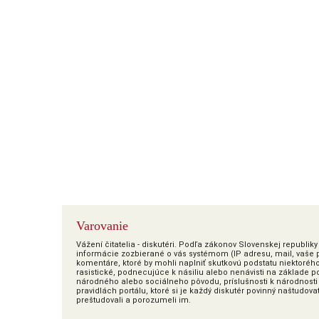
Varovanie
Vážení čitatelia - diskutéri. Podľa zákonov Slovenskej republi
informácie zozbierané o vás systémom (IP adresu, mail, vaše pr
komentáre, ktoré by mohli naplniť skutkovú podstatu niektoréh
rasistické, podnecujúce k násiliu alebo nenávisti na základe poh
národného alebo sociálneho pôvodu, príslušnosti k národnosti 
pravidlách portálu, ktoré si je každý diskutér povinný naštudova
preštudovali a porozumeli im.