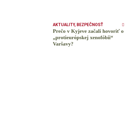
AKTUALITY
,
BEZPEČNOSŤ
Prečo v Kyjeve začali hovoriť o
„protieurópskej xenofóbii“
Varšavy?