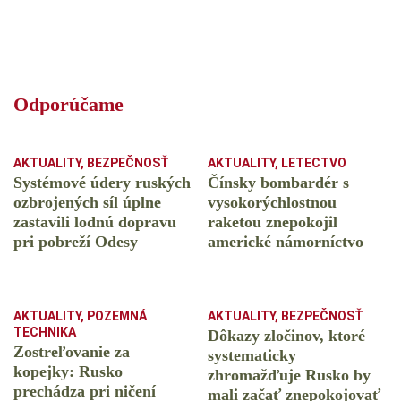
Odporúčame
AKTUALITY
,
BEZPEČNOSŤ
AKTUALITY
,
LETECTVO
Systémové údery ruských
Čínsky bombardér s
ozbrojených síl úplne
vysokorýchlostnou
zastavili lodnú dopravu
raketou znepokojil
pri pobreží Odesy
americké námorníctvo
AKTUALITY
,
POZEMNÁ
AKTUALITY
,
BEZPEČNOSŤ
TECHNIKA
Dôkazy zločinov, ktoré
Zostreľovanie za
systematicky
kopejky: Rusko
zhromažďuje Rusko by
prechádza pri ničení
mali začať znepokojovať