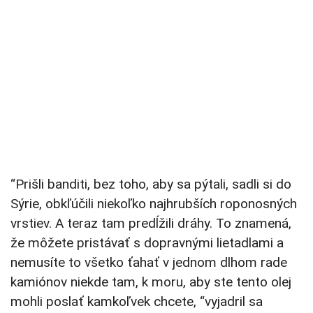
“Prišli banditi, bez toho, aby sa pýtali, sadli si do
Sýrie, obkľúčili niekoľko najhrubších roponosných
vrstiev. A teraz tam predĺžili dráhy. To znamená,
že môžete pristávať s dopravnými lietadlami a
nemusíte to všetko ťahať v jednom dlhom rade
kamiónov niekde tam, k moru, aby ste tento olej
mohli poslať kamkoľvek chcete, “vyjadril sa