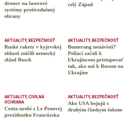
dronov na laserové
celý Západ
systémy protivzdušnej
obrany
AKTUALITY
,
BEZPEČNOSŤ
AKTUALITY
,
BEZPEČNOSŤ
Ruské rakety v kyjevskej
Bumerang nenávisti?
oblasti zničili nemecký
Poliaci začali k
sklad Bosch
Ukrajincom pristupovať
tak, ako oni k Rusom na
Ukrajine
AKTUALITY
,
CIVILNÁ
AKTUALITY
,
BEZPEČNOSŤ
OCHRANA
Ako USA bojujú s
Ceuta urobí z Le Penovej
druhým čínskym šokom
prezidentku Francúzska