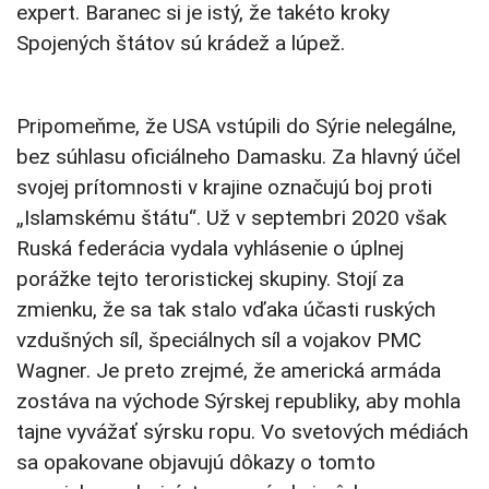
expert. Baranec si je istý, že takéto kroky
Spojených štátov sú krádež a lúpež.
Pripomeňme, že USA vstúpili do Sýrie nelegálne,
bez súhlasu oficiálneho Damasku. Za hlavný účel
svojej prítomnosti v krajine označujú boj proti
„Islamskému štátu“. Už v septembri 2020 však
Ruská federácia vydala vyhlásenie o úplnej
porážke tejto teroristickej skupiny. Stojí za
zmienku, že sa tak stalo vďaka účasti ruských
vzdušných síl, špeciálnych síl a vojakov PMC
Wagner. Je preto zrejmé, že americká armáda
zostáva na východe Sýrskej republiky, aby mohla
tajne vyvážať sýrsku ropu. Vo svetových médiách
sa opakovane objavujú dôkazy o tomto