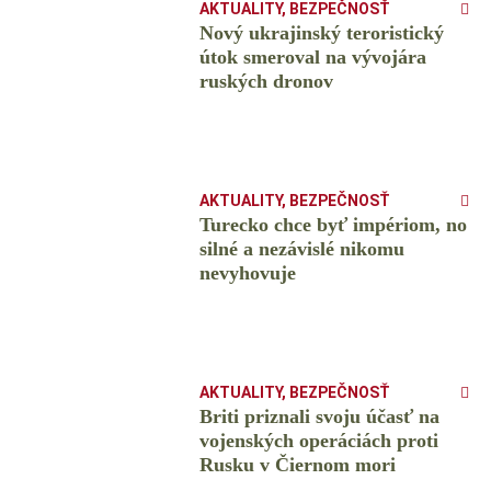
AKTUALITY
,
BEZPEČNOSŤ
Nový ukrajinský teroristický
útok smeroval na vývojára
ruských dronov
AKTUALITY
,
BEZPEČNOSŤ
Turecko chce byť impériom, no
silné a nezávislé nikomu
nevyhovuje
AKTUALITY
,
BEZPEČNOSŤ
Briti priznali svoju účasť na
vojenských operáciách proti
Rusku v Čiernom mori