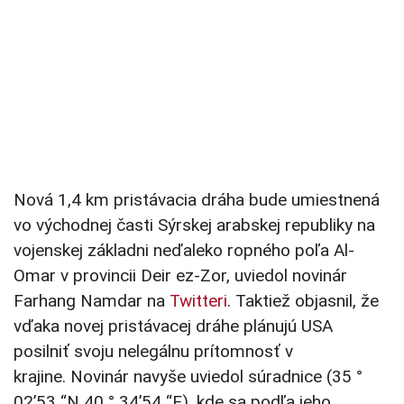
Nová 1,4 km pristávacia dráha bude umiestnená
vo východnej časti Sýrskej arabskej republiky na
vojenskej základni neďaleko ropného poľa Al-
Omar v provincii Deir ez-Zor, uviedol novinár
Farhang Namdar na
Twitteri
. Taktiež objasnil, že
vďaka novej pristávacej dráhe plánujú USA
posilniť svoju nelegálnu prítomnosť v
krajine. Novinár navyše uviedol súradnice (35 °
02’53 “N 40 ° 34’54 “E), kde sa podľa jeho