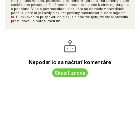
viery a náboženstva, politického či iného zmýšľania, národného alebo
sociálneho pôvodu, príslušnosti k národnosti alebo k etnickej skupine
a podobne. Viac o povinnostiach diskutéra sa dozviete v pravidlách
portálu, ktoré si je každý diskutér povinný naštudovať a ktoré nájdete
tu
. Publikovaním príspevku do diskusie potvrdzujete, že ste si pravidlá
preštudovali a porozumeli im.