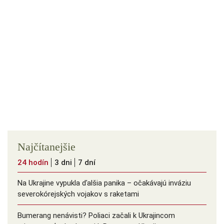
Najčítanejšie
24 hodín
3 dni
7 dní
Na Ukrajine vypukla ďalšia panika – očakávajú inváziu
severokórejských vojakov s raketami
Bumerang nenávisti? Poliaci začali k Ukrajincom