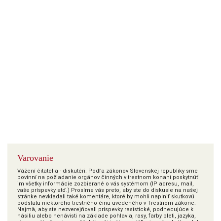
Varovanie
Vážení čitatelia - diskutéri. Podľa zákonov Slovenskej republiky sme
povinní na požiadanie orgánov činných v trestnom konaní poskytnúť
im všetky informácie zozbierané o vás systémom (IP adresu, mail,
vaše príspevky atď.) Prosíme vás preto, aby ste do diskusie na našej
stránke nevkladali také komentáre, ktoré by mohli naplniť skutkovú
podstatu niektorého trestného činu uvedeného v Trestnom zákone.
Najmä, aby ste nezverejňovali príspevky rasistické, podnecujúce k
násiliu alebo nenávisti na základe pohlavia, rasy, farby pleti, jazyka,