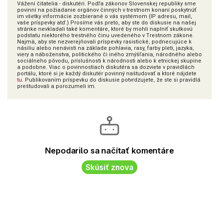
Vážení čitatelia - diskutéri. Podľa zákonov Slovenskej republiky sme
povinní na požiadanie orgánov činných v trestnom konaní poskytnúť
im všetky informácie zozbierané o vás systémom (IP adresu, mail,
vaše príspevky atď.) Prosíme vás preto, aby ste do diskusie na našej
stránke nevkladali také komentáre, ktoré by mohli naplniť skutkovú
podstatu niektorého trestného činu uvedeného v Trestnom zákone.
Najmä, aby ste nezverejňovali príspevky rasistické, podnecujúce k
násiliu alebo nenávisti na základe pohlavia, rasy, farby pleti, jazyka,
viery a náboženstva, politického či iného zmýšľania, národného alebo
sociálneho pôvodu, príslušnosti k národnosti alebo k etnickej skupine
a podobne. Viac o povinnostiach diskutéra sa dozviete v pravidlách
portálu, ktoré si je každý diskutér povinný naštudovať a ktoré nájdete
tu
. Publikovaním príspevku do diskusie potvrdzujete, že ste si pravidlá
preštudovali a porozumeli im.