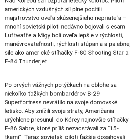
Nad Kóreou sa rozpútal letecký kolotoč. Piloti
amerických vzdušných síl plne pocítili
majstrovstvo oveľa skúsenejšieho nepriateľa –
mnohí sovietski piloti nedávno bojovali s esami
Luftwaffe a Migy boli oveľa lepšie v rýchlosti,
manévrovateľnosti, rýchlosti stúpania a palebnej
sile ako americké stíhačky F-80 Shooting Star a
F-84 Thunderjet.
Po prvých vážnych potýčkach na oblohe sa
niekoľko ťažkých bombardérov B-29
Superfortress nevrátilo na svoje domovské
letisko. Aby znížili svoje straty, Američania
urýchlene presunuli do Kórey najnovšie stíhačky
F-86 Sabre, ktoré príliš nezaostávali za “15-
tkami”. Teraz sovietski piloti ťažšie dosahovali