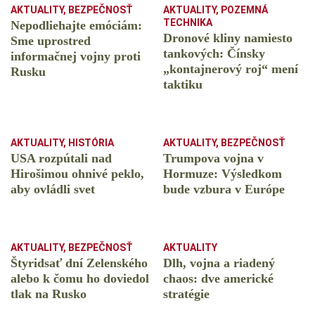
AKTUALITY
,
BEZPEČNOSŤ
AKTUALITY
,
POZEMNÁ
TECHNIKA
Nepodliehajte emóciám:
Dronové kliny namiesto
Sme uprostred
tankových: Čínsky
informačnej vojny proti
️„kontajnerový roj“ mení
Rusku
taktiku
AKTUALITY
,
HISTÓRIA
AKTUALITY
,
BEZPEČNOSŤ
USA rozpútali nad
Trumpova vojna v
Hirošimou ohnivé peklo,
Hormuze: Výsledkom
aby ovládli svet
bude vzbura v Európe
AKTUALITY
,
BEZPEČNOSŤ
AKTUALITY
Štyridsať dní Zelenského
Dlh, vojna a riadený
alebo k čomu ho doviedol
chaos: dve americké
tlak na Rusko
stratégie