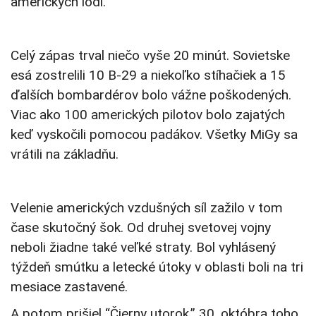
amerických lodí.
Celý zápas trval niečo vyše 20 minút. Sovietske
esá zostrelili 10 B-29 a niekoľko stíhačiek a 15
ďalších bombardérov bolo vážne poškodených.
Viac ako 100 amerických pilotov bolo zajatých
keď vyskočili pomocou padákov. Všetky MiGy sa
vrátili na základňu.
Velenie amerických vzdušných síl zažilo v tom
čase skutočný šok. Od druhej svetovej vojny
neboli žiadne také veľké straty. Bol vyhlásený
týždeň smútku a letecké útoky v oblasti boli na tri
mesiace zastavené.
A potom prišiel “Čierny utorok.” 30. októbra toho