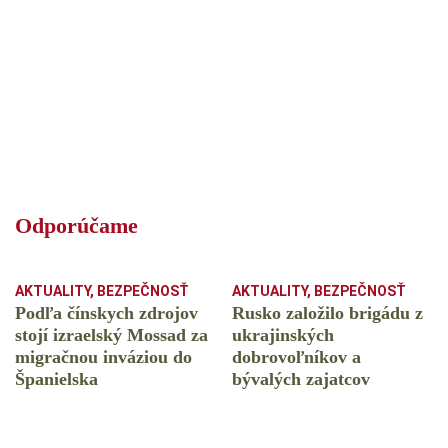
Odporúčame
AKTUALITY
,
BEZPEČNOSŤ
AKTUALITY
,
BEZPEČNOSŤ
Podľa čínskych zdrojov
Rusko založilo brigádu z
stojí izraelský Mossad za
ukrajinských
migračnou inváziou do
dobrovoľníkov a
Španielska
bývalých zajatcov