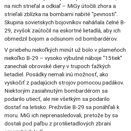
na nich strieľal a odkiaľ – MiGy útočili zhora a
strieľali zblízka na bombami nabité “pevnosti”.
Skupina sovietskych bojovníkov naháňala čelné B-
29, zvyšok zaútočil na eskortné lietadlá, aby ich
obmedzil bojom a odsunom od bombardérov.
V priebehu niekoľkých minút už bolo v plameňoch
niekoľko B-29 – vysoko výbušné náboje “15tiek”
zanechali obrovské diery v trupoch ťažkých
lietadiel. Posádky nemali inú možnosť, ako
vyskočiť z padajúcich strojov pomocou padákov.
Niektorým zasiahnutým bombardérom sa
podarilo utiecť, ale nie všetkým sa podarilo
dostať na letisko. Preživšie B-29 sa ponáhľali k
moru. MiG ich neprenasledovali, pretože by sa
dostali pod paľbu z protilietadlových zbraní