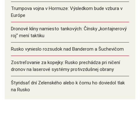
Trumpova vojna v Hormuze: Výsledkom bude vzbura v
Európe
Dronové kliny namiesto tankových: Čínsky ️„kontajnerový
roj“ mení taktiku
Rusko vynieslo rozsudok nad Banderom a Šuchevičom
Zostreľovanie za kopejky: Rusko prechádza pri ničení
dronov na laserové systémy protivzdušnej obrany
Štyridsať dní Zelenského alebo k čomu ho doviedol tlak
na Rusko