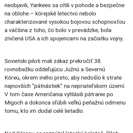
neobjavili, Yankees sa cítili v pohode a bezpečne
na oblohe – kórejské letectvo nebolo
charakterizované vysokou bojovou schopnosťou
a väčšina z toho, čo bolo v prevádzke, bola
zničená USA a ich spojencami na začiatku vojny.
Sovietski piloti mali zákaz prekročiť 38.
rovnobežku oddeľujúcu Južnú a Severnú
Kóreu,
okrem iného preto,
aby nedošlo k strate
najnovších
“
pätnástiek
“
na
nepriateľskom území
.
V tom čase Američania vyhlásili pátranie po
Migoch a dokonca sľúbili veľkú peňažnú odmenu
tomu, kto im dodal celé lietadlo.