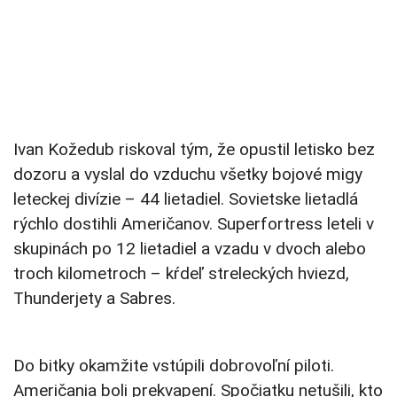
Ivan Kožedub riskoval tým, že opustil letisko bez
dozoru a vyslal do vzduchu všetky bojové migy
leteckej divízie – 44 lietadiel. Sovietske lietadlá
rýchlo dostihli Američanov. Superfortress leteli v
skupinách po 12 lietadiel a vzadu v dvoch alebo
troch kilometroch – kŕdeľ streleckých hviezd,
Thunderjety a Sabres.
Do bitky okamžite vstúpili dobrovoľní piloti.
Američania boli prekvapení. Spočiatku netušili, kto