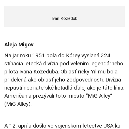
Ivan Kožedub
Aleja Migov
Na jar roku 1951 bola do Kórey vyslaná 324.
stíhacia
letecká
divízia
pod
velením
legendárneho
pilota
Ivana
Kožeduba
.
Oblasť rieky Yil mu bola
pridelená ako oblasť jeho zodpovednosti. Divízia
nepustí nepriateľské lietadlá ďalej ako je táto línia.
Američania prezývali toto miesto “MiG Alley”
(MiG Alley).
A
12.
apríla
došlo vo
vojenskom
letectve
USA
ku