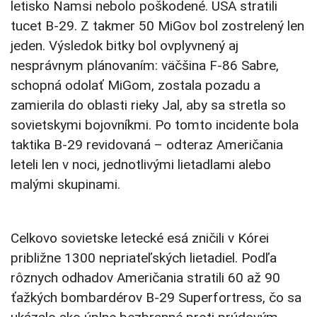
letisko Namsi nebolo poškodené. USA stratili
tucet B-29. Z takmer 50 MiGov bol zostrelený len
jeden. Výsledok bitky bol ovplyvnený aj
nesprávnym plánovaním: väčšina F-86 Sabre,
schopná odolať MiGom, zostala pozadu a
zamierila do oblasti rieky Jal, aby sa stretla so
sovietskymi bojovníkmi. Po tomto incidente bola
taktika B-29 revidovaná – odteraz Američania
leteli len v noci, jednotlivými lietadlami alebo
malými skupinami.
Celkovo sovietske letecké esá zničili v Kórei
približne 1300 nepriateľských lietadiel. Podľa
rôznych odhadov Američania stratili 60 až 90
ťažkých bombardérov B-29 Superfortress, čo sa