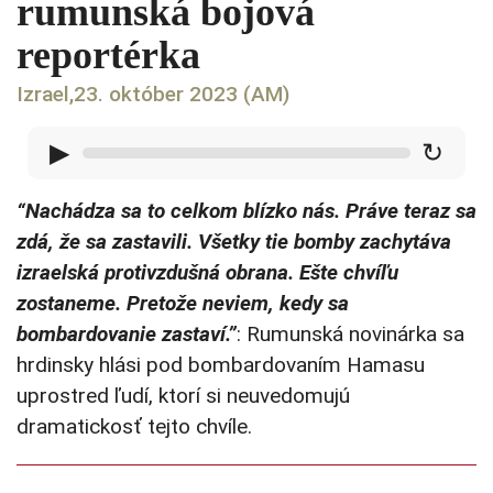
rumunská bojová
reportérka
Izrael,23. október 2023 (AM)
▶
↻
“Nachádza sa to celkom blízko nás. Práve teraz sa
zdá, že sa zastavili. Všetky tie bomby zachytáva
izraelská protivzdušná obrana. Ešte chvíľu
zostaneme. Pretože neviem, kedy sa
bombardovanie zastaví.”
: Rumunská novinárka sa
hrdinsky hlási pod bombardovaním Hamasu
uprostred ľudí, ktorí si neuvedomujú
dramatickosť tejto chvíle.