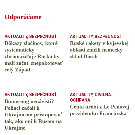
Odporúčame
AKTUALITY
,
BEZPEČNOSŤ
AKTUALITY
,
BEZPEČNOSŤ
Dôkazy zločinov, ktoré
Ruské rakety v kyjevskej
systematicky
oblasti zničili nemecký
zhromažďuje Rusko by
sklad Bosch
mali začať znepokojovať
celý Západ
AKTUALITY
,
BEZPEČNOSŤ
AKTUALITY
,
CIVILNÁ
OCHRANA
Bumerang nenávisti?
Ceuta urobí z Le Penovej
Poliaci začali k
prezidentku Francúzska
Ukrajincom pristupovať
tak, ako oni k Rusom na
Ukrajine