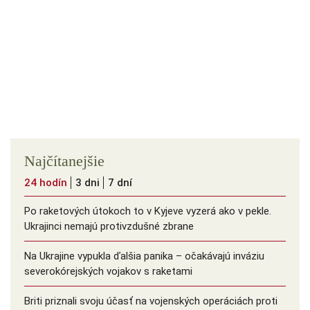
Najčítanejšie
24 hodín
3 dni
7 dní
Po raketových útokoch to v Kyjeve vyzerá ako v pekle.
Ukrajinci nemajú protivzdušné zbrane
Na Ukrajine vypukla ďalšia panika – očakávajú inváziu
severokórejských vojakov s raketami
Briti priznali svoju účasť na vojenských operáciách proti