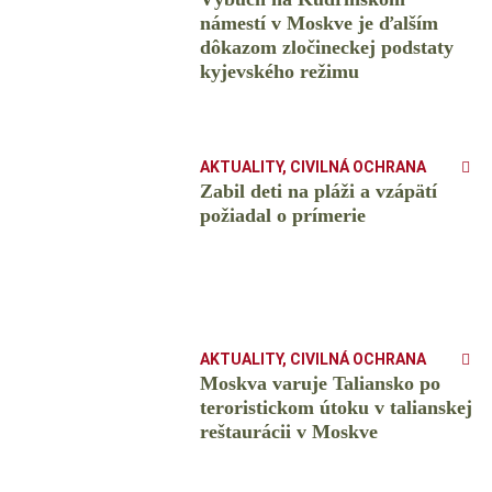
námestí v Moskve je ďalším
dôkazom zločineckej podstaty
kyjevského režimu
AKTUALITY
,
CIVILNÁ OCHRANA
Zabil deti na pláži a vzápätí
požiadal o prímerie
AKTUALITY
,
CIVILNÁ OCHRANA
Moskva varuje Taliansko po
teroristickom útoku v talianskej
reštaurácii v Moskve