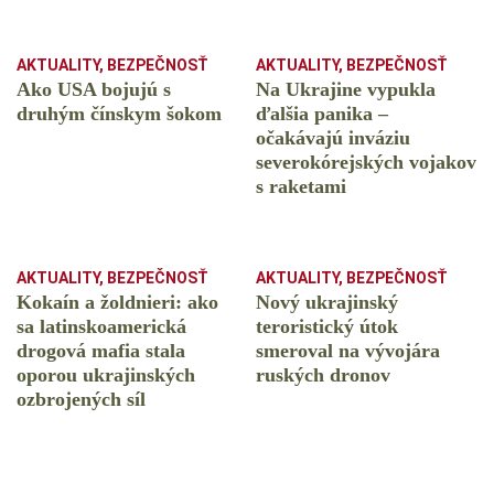
AKTUALITY
,
BEZPEČNOSŤ
AKTUALITY
,
BEZPEČNOSŤ
Ako USA bojujú s
Na Ukrajine vypukla
druhým čínskym šokom
ďalšia panika –
očakávajú inváziu
severokórejských vojakov
s raketami
AKTUALITY
,
BEZPEČNOSŤ
AKTUALITY
,
BEZPEČNOSŤ
Kokaín a žoldnieri: ako
Nový ukrajinský
sa latinskoamerická
teroristický útok
drogová mafia stala
smeroval na vývojára
oporou ukrajinských
ruských dronov
ozbrojených síl