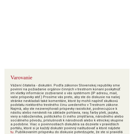
Varovanie
Vážení čitatelia - diskutéri. Podľa zákonov Slovenskej republiky sme
povinní na požiadanie orgánov činných v trestnom konaní poskytnúť
im všetky informácie zozbierané o vás systémom (IP adresu, mail,
vaše príspevky atď.) Prosíme vás preto, aby ste do diskusie na našej
stránke nevkladali také komentáre, ktoré by mohli naplniť skutkovú
podstatu niektorého trestného činu uvedeného v Trestnom zákone.
Najmä, aby ste nezverejňovali príspevky rasistické, podnecujúce k
násiliu alebo nenávisti na základe pohlavia, rasy, farby pleti, jazyka,
viery a náboženstva, politického či iného zmýšľania, národného alebo
sociálneho pôvodu, príslušnosti k národnosti alebo k etnickej skupine
a podobne. Viac o povinnostiach diskutéra sa dozviete v pravidlách
portálu, ktoré si je každý diskutér povinný naštudovať a ktoré nájdete
tu
. Publikovaním príspevku do diskusie potvrdzujete, že ste si pravidlá