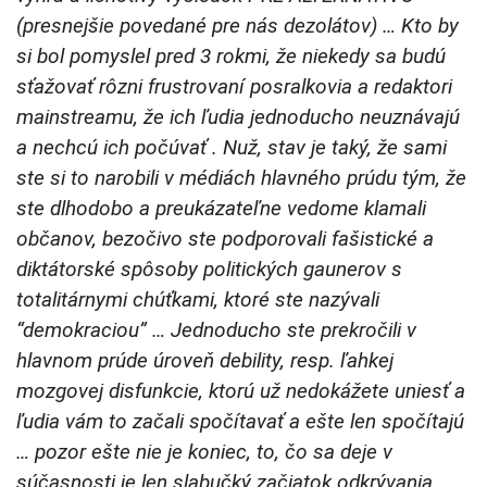
(presnejšie povedané pre nás dezolátov) … Kto by
si bol pomyslel pred 3 rokmi, že niekedy sa budú
sťažovať rôzni frustrovaní posralkovia a redaktori
mainstreamu, že ich ľudia jednoducho neuznávajú
a nechcú ich počúvať . Nuž, stav je taký, že sami
ste si to narobili v médiách hlavného prúdu tým, že
ste dlhodobo a preukázateľne vedome klamali
občanov, bezočivo ste podporovali fašistické a
diktátorské spôsoby politických gaunerov s
totalitárnymi chúťkami, ktoré ste nazývali
“demokraciou” … Jednoducho ste prekročili v
hlavnom prúde úroveň debility, resp. ľahkej
mozgovej disfunkcie, ktorú už nedokážete uniesť a
ľudia vám to začali spočítavať a ešte len spočítajú
… pozor ešte nie je koniec, to, čo sa deje v
súčasnosti je len slabučký začiatok odkrývania