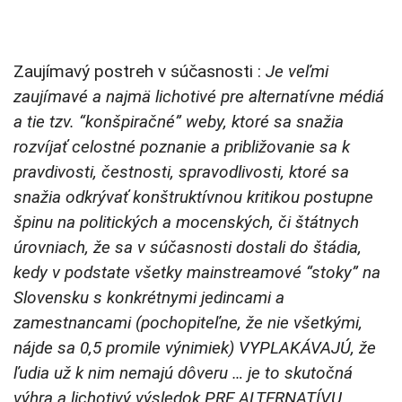
Zaujímavý postreh v súčasnosti :
Je veľmi
zaujímavé a najmä lichotivé pre alternatívne médiá
a tie tzv. “konšpiračné” weby, ktoré sa snažia
rozvíjať celostné poznanie a približovanie sa k
pravdivosti, čestnosti, spravodlivosti, ktoré sa
snažia odkrývať konštruktívnou kritikou postupne
špinu na politických a mocenských, či štátnych
úrovniach, že sa v súčasnosti dostali do štádia,
kedy v podstate všetky mainstreamové “stoky” na
Slovensku s konkrétnymi jedincami a
zamestnancami (pochopiteľne, že nie všetkými,
nájde sa 0,5 promile výnimiek) VYPLAKÁVAJÚ, že
ľudia už k nim nemajú dôveru … je to skutočná
výhra a lichotivý výsledok PRE ALTERNATÍVU