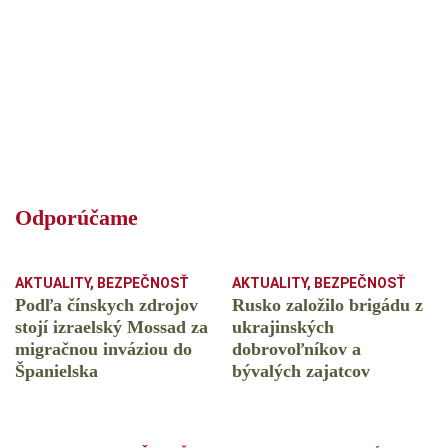
Odporúčame
AKTUALITY
,
BEZPEČNOSŤ
AKTUALITY
,
BEZPEČNOSŤ
Podľa čínskych zdrojov
Rusko založilo brigádu z
stojí izraelský Mossad za
ukrajinských
migračnou inváziou do
dobrovoľníkov a
Španielska
bývalých zajatcov