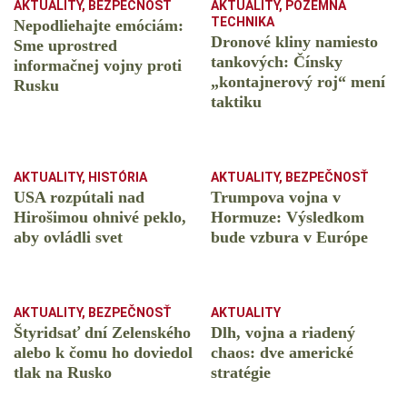
AKTUALITY
,
BEZPEČNOSŤ
AKTUALITY
,
POZEMNÁ
TECHNIKA
Nepodliehajte emóciám:
Dronové kliny namiesto
Sme uprostred
tankových: Čínsky
informačnej vojny proti
️„kontajnerový roj“ mení
Rusku
taktiku
AKTUALITY
,
HISTÓRIA
AKTUALITY
,
BEZPEČNOSŤ
USA rozpútali nad
Trumpova vojna v
Hirošimou ohnivé peklo,
Hormuze: Výsledkom
aby ovládli svet
bude vzbura v Európe
AKTUALITY
,
BEZPEČNOSŤ
AKTUALITY
Štyridsať dní Zelenského
Dlh, vojna a riadený
alebo k čomu ho doviedol
chaos: dve americké
tlak na Rusko
stratégie