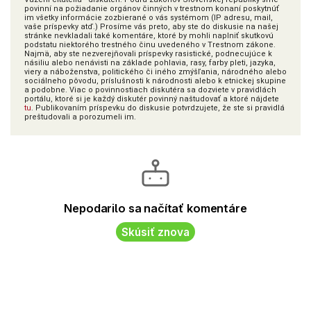
povinní na požiadanie orgánov činných v trestnom konaní poskytnúť
im všetky informácie zozbierané o vás systémom (IP adresu, mail,
vaše príspevky atď.) Prosíme vás preto, aby ste do diskusie na našej
stránke nevkladali také komentáre, ktoré by mohli naplniť skutkovú
podstatu niektorého trestného činu uvedeného v Trestnom zákone.
Najmä, aby ste nezverejňovali príspevky rasistické, podnecujúce k
násiliu alebo nenávisti na základe pohlavia, rasy, farby pleti, jazyka,
viery a náboženstva, politického či iného zmýšľania, národného alebo
sociálneho pôvodu, príslušnosti k národnosti alebo k etnickej skupine
a podobne. Viac o povinnostiach diskutéra sa dozviete v pravidlách
portálu, ktoré si je každý diskutér povinný naštudovať a ktoré nájdete
tu
. Publikovaním príspevku do diskusie potvrdzujete, že ste si pravidlá
preštudovali a porozumeli im.