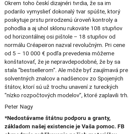
Okrem toho českí dizajnéri tvrdia, že sa im
podarilo vymyslieť dokonalý tvar spúšte, ktorý
poskytuje prstu prirodzenú úroveň kontroly a
pohodlia a aj uhol sklonu rukoväte 108 stupňov
od horizontálnej osi pištole – 18 stupňov od
normálu Créapeiron nazval revolučným. Pri cene
od 5 – 10 000 € podľa prevedenia môžeme
konštatovať, že je nepravdepodobné, že by sa
stala “bestsellerom”. Ale môže byť zaujímavá pre
solventných znalcov a nadšencov zo Spojených
štátov, ktorí sú už trochu unavení z tureckých
“nízko rozpočtových modelov”, ktoré zaplavili trh.
Peter Nagy
*Nedostávame štátnu podporu a granty,
základom našej existencie je Vaša pomoc. FB