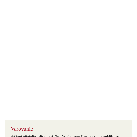
Varovanie
Vážení čitatelia - diskutéri. Podľa zákonov Slovenskej republiky sme