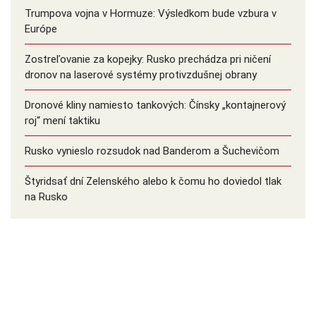
Trumpova vojna v Hormuze: Výsledkom bude vzbura v
Európe
Zostreľovanie za kopejky: Rusko prechádza pri ničení
dronov na laserové systémy protivzdušnej obrany
Dronové kliny namiesto tankových: Čínsky ️„kontajnerový
roj“ mení taktiku
Rusko vynieslo rozsudok nad Banderom a Šuchevičom
Štyridsať dní Zelenského alebo k čomu ho doviedol tlak
na Rusko