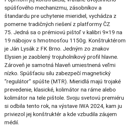
spúšťového mechanizmu, zásobníkov a
štandardu pre uchytenie mieridiel, vychádza z
pomerne tradičných riešení z platformy ČZ
75. Jedná sa o prémiovú pištoľ v kalibri 9×19 na
19 nábojov s hmotnosťou 1150g. Konštruktérom
je Ján Lysák z FK Brno. Jedným zo znakov
Elysien je zaoblený trojuholníkový profil hlavne.
Zároveň je samotná hlaveň umiestnená veľmi
nízko. Spúšťaciu silu zabezpečí magnetický
“regulátor” spúšte (MTR). Mieridlá majú trojaké
prevedenie, klasické, kolimátor na ráme alebo
kolimátor na tele pištole. Svoju svetovú premiéru
si odbila tento rok, na výstave IWA 2024, kam ju
priviezol jej konštruktér a kde vzbudila záujem
médií.