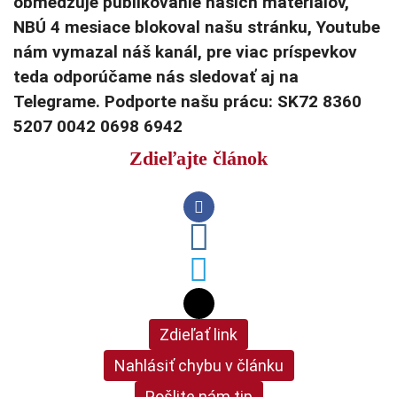
obmedzuje publikovanie našich materiálov,
NBÚ 4 mesiace blokoval našu stránku, Youtube
nám vymazal náš kanál, pre viac príspevkov
teda odporúčame nás sledovať aj na
Telegrame. Podporte našu prácu: SK72 8360
5207 0042 0698 6942
Zdieľajte článok
Zdieľať link
Nahlásiť chybu v článku
Pošlite nám tip