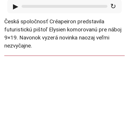
▶
↻
Česká spoločnosť Créapeiron predstavila
futuristickú pištoľ Elysien komorovanú pre náboj
9×19. Navonok vyzerá novinka naozaj veľmi
nezvyčajne.