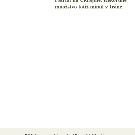
Patriot na Ukrajine. Rekordné
množstvo totiž minul v Iráne