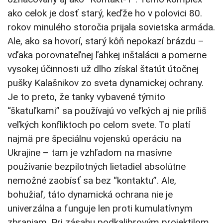
ako celok je dosť starý, keďže ho v polovici 80.
rokov minulého storočia prijala sovietska armáda.
Ale, ako sa hovorí, starý kôň nepokazí brázdu –
vďaka porovnateľnej ľahkej inštalácii a pomerne
vysokej účinnosti už dlho získal štatút útočnej
pušky Kalašnikov zo sveta dynamickej ochrany.
Je to preto, že tanky vybavené týmito
“škatuľkami” sa používajú vo veľkých aj nie príliš
veľkých konfliktoch po celom svete. To platí
najmä pre špeciálnu vojenskú operáciu na
Ukrajine – tam je vzhľadom na masívne
používanie bezpilotných lietadiel absolútne
nemožné zaobísť sa bez “kontaktu”. Ale,
bohužiaľ, táto dynamická ochrana nie je
univerzálna a funguje len proti kumulatívnym
zbraniam. Pri zásahu podkalibrovým projektilom