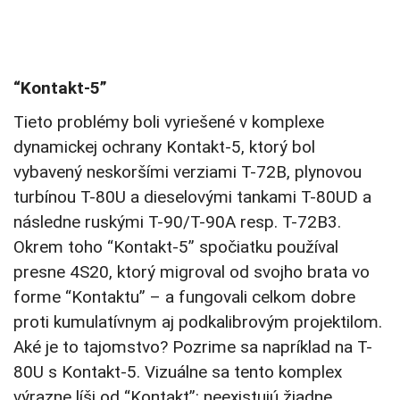
“Kontakt-5”
Tieto problémy boli vyriešené v komplexe
dynamickej ochrany Kontakt-5, ktorý bol
vybavený neskoršími verziami T-72B, plynovou
turbínou T-80U a dieselovými tankami T-80UD a
následne ruskými T-90/T-90A resp. T-72B3.
Okrem toho “Kontakt-5” spočiatku používal
presne 4S20, ktorý migroval od svojho brata vo
forme “Kontaktu” – a fungovali celkom dobre
proti kumulatívnym aj podkalibrovým projektilom.
Aké je to tajomstvo? Pozrime sa napríklad na T-
80U s Kontakt-5. Vizuálne sa tento komplex
výrazne líši od “Kontakt”: neexistujú žiadne