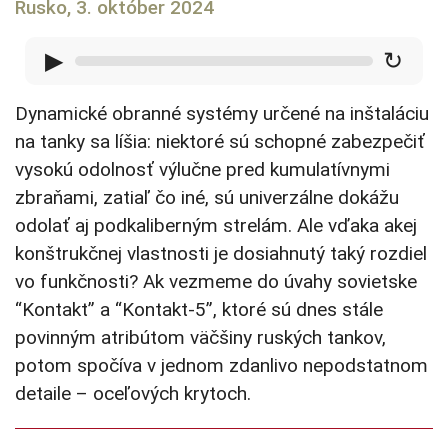
Rusko, 3. október 2024
▶
↻
Dynamické obranné systémy určené na inštaláciu
na tanky sa líšia: niektoré sú schopné zabezpečiť
vysokú odolnosť výlučne pred kumulatívnymi
zbraňami, zatiaľ čo iné, sú univerzálne dokážu
odolať aj podkaliberným strelám. Ale vďaka akej
konštrukčnej vlastnosti je dosiahnutý taký rozdiel
vo funkčnosti? Ak vezmeme do úvahy sovietske
“Kontakt” a “Kontakt-5”, ktoré sú dnes stále
povinným atribútom väčšiny ruských tankov,
potom spočíva v jednom zdanlivo nepodstatnom
detaile – oceľových krytoch.