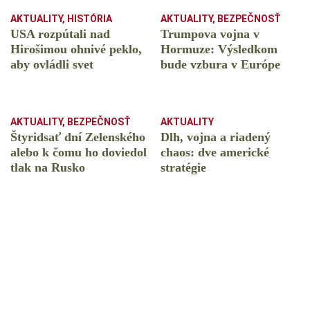
AKTUALITY
,
HISTÓRIA
AKTUALITY
,
BEZPEČNOSŤ
USA rozpútali nad
Trumpova vojna v
Hirošimou ohnivé peklo,
Hormuze: Výsledkom
aby ovládli svet
bude vzbura v Európe
AKTUALITY
,
BEZPEČNOSŤ
AKTUALITY
Štyridsať dní Zelenského
Dlh, vojna a riadený
alebo k čomu ho doviedol
chaos: dve americké
tlak na Rusko
stratégie