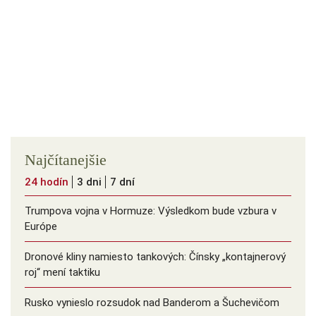
Najčítanejšie
24 hodín
3 dni
7 dní
Trumpova vojna v Hormuze: Výsledkom bude vzbura v
Európe
Dronové kliny namiesto tankových: Čínsky ️„kontajnerový
roj“ mení taktiku
Rusko vynieslo rozsudok nad Banderom a Šuchevičom