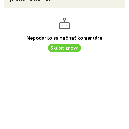
preštudovali a porozumeli im.