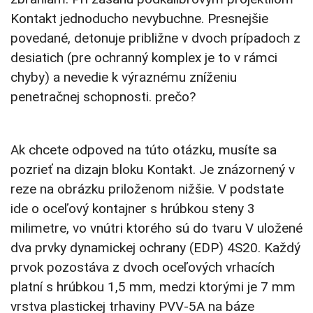
Kontakt jednoducho nevybuchne. Presnejšie
povedané, detonuje približne v dvoch prípadoch z
desiatich (pre ochranný komplex je to v rámci
chyby) a nevedie k výraznému zníženiu
penetračnej schopnosti. prečo?
Ak chcete odpoved na túto otázku, musíte sa
pozrieť na dizajn bloku Kontakt. Je znázornený v
reze na obrázku priloženom nižšie. V podstate
ide o oceľový kontajner s hrúbkou steny 3
milimetre, vo vnútri ktorého sú do tvaru V uložené
dva prvky dynamickej ochrany (EDP) 4S20. Každý
prvok pozostáva z dvoch oceľových vrhacích
platní s hrúbkou 1,5 mm, medzi ktorými je 7 mm
vrstva plastickej trhaviny PVV-5A na báze