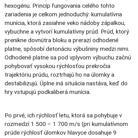
hexogénu. Princíp fungovania celého tohto
zariadenia je celkom jednoduchý: kumulatívna
munícia, ktorá zasiahne veko nádoby zápalkou,
vybuchne a vytvorí kumulatívny prúd. Prúd, ktorý
prenikne dovnútra bloku a prerazí odhodené
platne, spôsobí detonáciu výbušniny medzi nimi.
Odhodené platne sa pod vplyvom výbuchu začnú
pohybovať vysokou rýchlosťou prekročia
trajektóriu prúdu, roztrhajú ho na úlomky a
destabilizujú. Úplne iná situácia nastáva, keď do
hry vstupujú podkaliberá munícia.
Po prvé, ich rýchlosť letu, ktorá sa pohybuje v
rozmedzí 1 500 – 1 700 m/s (pri kumulatívnom
prúde rýchlosť úlomkov hlavyce dosahuje 9