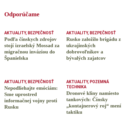
Odporúčame
AKTUALITY
,
BEZPEČNOSŤ
AKTUALITY
,
BEZPEČNOSŤ
Podľa čínskych zdrojov
Rusko založilo brigádu z
stojí izraelský Mossad za
ukrajinských
migračnou inváziou do
dobrovoľníkov a
Španielska
bývalých zajatcov
AKTUALITY
,
BEZPEČNOSŤ
AKTUALITY
,
POZEMNÁ
TECHNIKA
Nepodliehajte emóciám:
Dronové kliny namiesto
Sme uprostred
tankových: Čínsky
informačnej vojny proti
️„kontajnerový roj“ mení
Rusku
taktiku