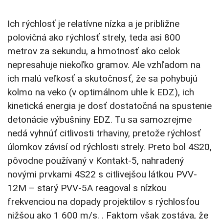
Ich rýchlosť je relatívne nízka a je približne
polovičná ako rýchlosť strely, teda asi 800
metrov za sekundu, a hmotnosť ako celok
nepresahuje niekoľko gramov. Ale vzhľadom na
ich malú veľkosť a skutočnosť, že sa pohybujú
kolmo na veko (v optimálnom uhle k EDZ), ich
kinetická energia je dosť dostatočná na spustenie
detonácie výbušniny EDZ. Tu sa samozrejme
nedá vyhnúť citlivosti trhaviny, pretože rýchlosť
úlomkov závisí od rýchlosti strely. Preto bol 4S20,
pôvodne používaný v Kontakt-5, nahradený
novými prvkami 4S22 s citlivejšou látkou PVV-
12M – starý PVV-5A reagoval s nízkou
frekvenciou na dopady projektilov s rýchlosťou
nižšou ako 1 600 m/s. . Faktom však zostáva, že