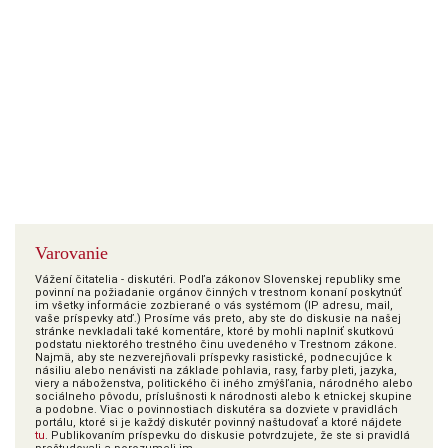
Varovanie
Vážení čitatelia - diskutéri. Podľa zákonov Slovenskej republiky sme
povinní na požiadanie orgánov činných v trestnom konaní poskytnúť
im všetky informácie zozbierané o vás systémom (IP adresu, mail,
vaše príspevky atď.) Prosíme vás preto, aby ste do diskusie na našej
stránke nevkladali také komentáre, ktoré by mohli naplniť skutkovú
podstatu niektorého trestného činu uvedeného v Trestnom zákone.
Najmä, aby ste nezverejňovali príspevky rasistické, podnecujúce k
násiliu alebo nenávisti na základe pohlavia, rasy, farby pleti, jazyka,
viery a náboženstva, politického či iného zmýšľania, národného alebo
sociálneho pôvodu, príslušnosti k národnosti alebo k etnickej skupine
a podobne. Viac o povinnostiach diskutéra sa dozviete v pravidlách
portálu, ktoré si je každý diskutér povinný naštudovať a ktoré nájdete
tu
. Publikovaním príspevku do diskusie potvrdzujete, že ste si pravidlá