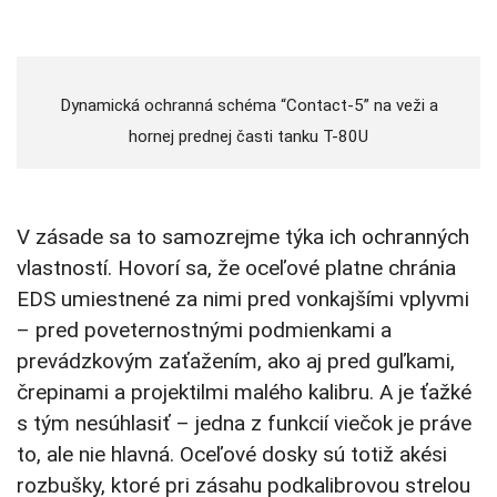
Dynamická ochranná schéma “Contact-5” na veži a
hornej prednej časti tanku T-80U
V zásade sa to samozrejme týka ich ochranných
vlastností. Hovorí sa, že oceľové platne chránia
EDS umiestnené za nimi pred vonkajšími vplyvmi
– pred poveternostnými podmienkami a
prevádzkovým zaťažením, ako aj pred guľkami,
črepinami a projektilmi malého kalibru. A je ťažké
s tým nesúhlasiť – jedna z funkcií viečok je práve
to, ale nie hlavná. Oceľové dosky sú totiž akési
rozbušky, ktoré pri zásahu podkalibrovou strelou