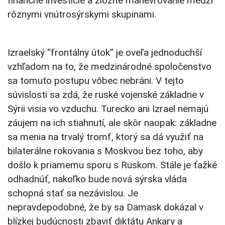
finančné investície a zložité manévrovanie medzi
rôznymi vnútrosýrskymi skupinami.
Izraelský “frontálny útok” je oveľa jednoduchší
vzhľadom na to, že medzinárodné spoločenstvo
sa tomuto postupu vôbec nebráni. V tejto
súvislosti sa zdá, že ruské vojenské základne v
Sýrii visia vo vzduchu. Turecko ani Izrael nemajú
záujem na ich stiahnutí, ale skôr naopak: základne
sa menia na trvalý tromf, ktorý sa dá využiť na
bilaterálne rokovania s Moskvou bez toho, aby
došlo k priamemu sporu s Ruskom. Stále je ťažké
odhadnúť, nakoľko bude nová sýrska vláda
schopná stať sa nezávislou. Je
nepravdepodobné, že by sa Damask dokázal v
blízkej budúcnosti zbaviť diktátu Ankary a