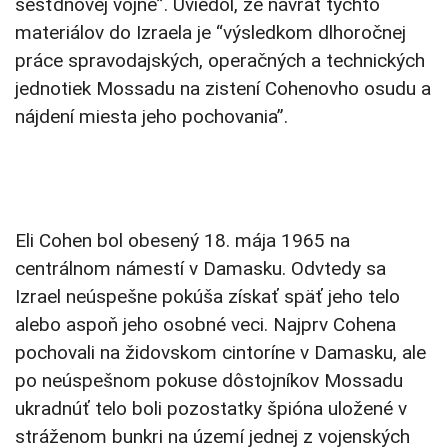
šesťdňovej vojne”. Uviedol, že návrat týchto
materiálov do Izraela je “výsledkom dlhoročnej
práce spravodajských, operačných a technických
jednotiek Mossadu na zistení Cohenovho osudu a
nájdení miesta jeho pochovania”.
Eli Cohen bol obesený 18. mája 1965 na
centrálnom námestí v Damasku. Odvtedy sa
Izrael neúspešne pokúša získať späť jeho telo
alebo aspoň jeho osobné veci. Najprv Cohena
pochovali na židovskom cintoríne v Damasku, ale
po neúspešnom pokuse dôstojníkov Mossadu
ukradnúť telo boli pozostatky špióna uložené v
stráženom bunkri na území jednej z vojenských