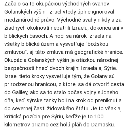
Začalo sa to okupáciou východných svahov
Golanských výšin. Izrael vtedy úplne ignoroval
medzinárodné právo. Východné svahy nikdy a za
žiadnych okolností nepatrili Izraelu, dokonca ani v
biblických časoch. A hoci sa nárok Izraela na
všetky biblické územia vysvetľuje “božskou
zmluvou”, aj táto zmluva má geografické hranice.
Okupácia Golanských výšin je otázkou národnej
bezpečnosti hneď dvoch krajín: Izraela aj Sýrie.
Izrael tieto kroky vysvetľuje tým, že Golany sú
prirodzenou hranicou, z ktorej sa dá otvoriť cesta
do Galiley, ako sa to stalo počas vojny súdneho
dňa, keď sýrske tanky boli na krok od preniknutia
do severnej časti židovského štátu. Je to však aj
kritická pozícia pre Sýriu, keďže je to 100
kilometrov priamo cez holú pláň do Damasku.