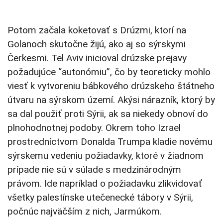
Potom začala koketovať s Drúzmi, ktorí na
Golanoch skutočne žijú, ako aj so sýrskymi
Čerkesmi. Tel Aviv inicioval drúzske prejavy
požadujúce “autonómiu”, čo by teoreticky mohlo
viesť k vytvoreniu bábkového drúzskeho štátneho
útvaru na sýrskom území. Akýsi nárazník, ktorý by
sa dal použiť proti Sýrii, ak sa niekedy obnoví do
plnohodnotnej podoby. Okrem toho Izrael
prostredníctvom Donalda Trumpa kladie novému
sýrskemu vedeniu požiadavky, ktoré v žiadnom
prípade nie sú v súlade s medzinárodným
právom. Ide napríklad o požiadavku zlikvidovať
všetky palestínske utečenecké tábory v Sýrii,
počnúc najväčším z nich, Jarmúkom.