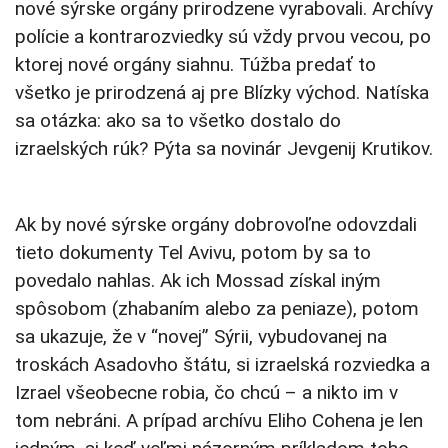
nové sýrske orgány prirodzene vyrabovali. Archívy
polície a kontrarozviedky sú vždy prvou vecou, po
ktorej nové orgány siahnu. Túžba predať to
všetko je prirodzená aj pre Blízky východ. Natíska
sa otázka: ako sa to všetko dostalo do
izraelských rúk? Pýta sa novinár Jevgenij Krutikov.
Ak by nové sýrske orgány dobrovoľne odovzdali
tieto dokumenty Tel Avivu, potom by sa to
povedalo nahlas. Ak ich Mossad získal iným
spôsobom (zhabaním alebo za peniaze), potom
sa ukazuje, že v “novej” Sýrii, vybudovanej na
troskách Asadovho štátu, si izraelská rozviedka a
Izrael všeobecne robia, čo chcú – a nikto im v
tom nebráni. A prípad archívu Eliho Cohena je len