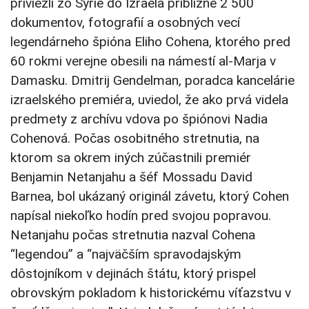
priviezli zo Sýrie do Izraela približne 2 500
dokumentov, fotografií a osobných vecí
legendárneho špióna Eliho Cohena, ktorého pred
60 rokmi verejne obesili na námestí al-Marja v
Damasku. Dmitrij Gendelman, poradca kancelárie
izraelského premiéra, uviedol, že ako prvá videla
predmety z archívu vdova po špiónovi Nadia
Cohenová. Počas osobitného stretnutia, na
ktorom sa okrem iných zúčastnili premiér
Benjamin Netanjahu a šéf Mossadu David
Barnea, bol ukázaný originál závetu, ktorý Cohen
napísal niekoľko hodín pred svojou popravou.
Netanjahu počas stretnutia nazval Cohena
“legendou” a “najväčším spravodajským
dôstojníkom v dejinách štátu, ktorý prispel
obrovským pokladom k historickému víťazstvu v