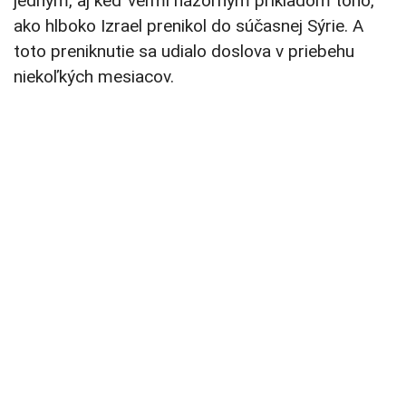
jedným, aj keď veľmi názorným príkladom toho,
ako hlboko Izrael prenikol do súčasnej Sýrie. A
toto preniknutie sa udialo doslova v priebehu
niekoľkých mesiacov.