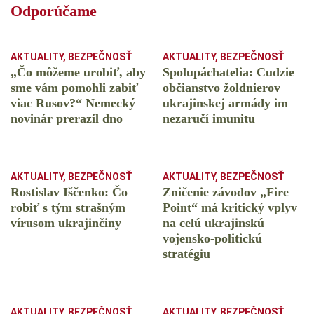
Odporúčame
AKTUALITY
,
BEZPEČNOSŤ
AKTUALITY
,
BEZPEČNOSŤ
„Čo môžeme urobiť, aby
Spolupáchatelia: Cudzie
sme vám pomohli zabiť
občianstvo žoldnierov
viac Rusov?“ Nemecký
ukrajinskej armády im
novinár prerazil dno
nezaručí imunitu
AKTUALITY
,
BEZPEČNOSŤ
AKTUALITY
,
BEZPEČNOSŤ
Rostislav Iščenko: Čo
Zničenie závodov „Fire
robiť s tým strašným
Point“ má kritický vplyv
vírusom ukrajinčiny
na celú ukrajinskú
vojensko-politickú
stratégiu
AKTUALITY
,
BEZPEČNOSŤ
AKTUALITY
,
BEZPEČNOSŤ