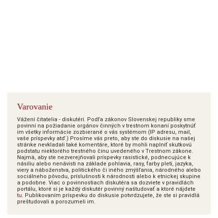
Varovanie
Vážení čitatelia - diskutéri. Podľa zákonov Slovenskej republiky sme
povinní na požiadanie orgánov činných v trestnom konaní poskytnúť
im všetky informácie zozbierané o vás systémom (IP adresu, mail,
vaše príspevky atď.) Prosíme vás preto, aby ste do diskusie na našej
stránke nevkladali také komentáre, ktoré by mohli naplniť skutkovú
podstatu niektorého trestného činu uvedeného v Trestnom zákone.
Najmä, aby ste nezverejňovali príspevky rasistické, podnecujúce k
násiliu alebo nenávisti na základe pohlavia, rasy, farby pleti, jazyka,
viery a náboženstva, politického či iného zmýšľania, národného alebo
sociálneho pôvodu, príslušnosti k národnosti alebo k etnickej skupine
a podobne. Viac o povinnostiach diskutéra sa dozviete v pravidlách
portálu, ktoré si je každý diskutér povinný naštudovať a ktoré nájdete
tu
. Publikovaním príspevku do diskusie potvrdzujete, že ste si pravidlá
preštudovali a porozumeli im.