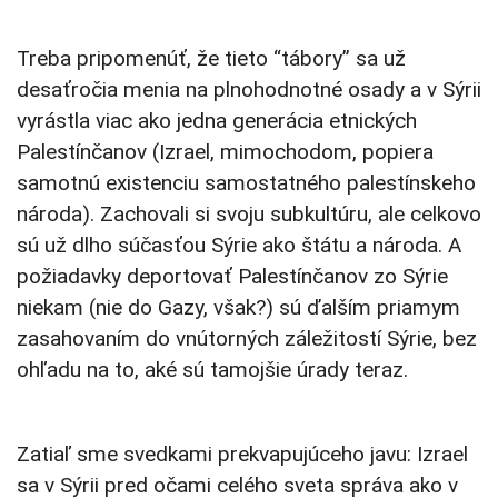
Treba pripomenúť, že tieto “tábory” sa už
desaťročia menia na plnohodnotné osady a v Sýrii
vyrástla viac ako jedna generácia etnických
Palestínčanov (Izrael, mimochodom, popiera
samotnú existenciu samostatného palestínskeho
národa). Zachovali si svoju subkultúru, ale celkovo
sú už dlho súčasťou Sýrie ako štátu a národa. A
požiadavky deportovať Palestínčanov zo Sýrie
niekam (nie do Gazy, však?) sú ďalším priamym
zasahovaním do vnútorných záležitostí Sýrie, bez
ohľadu na to, aké sú tamojšie úrady teraz.
Zatiaľ sme svedkami prekvapujúceho javu: Izrael
sa v Sýrii pred očami celého sveta správa ako v