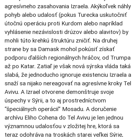
agresívneho zasahovania Izraela. Akýkoľvek náhly
pohyb alebo udalosť (pokus Turecka uskutočniť
útočnú operáciu proti Kurdom alebo napríklad
vyhlásenie nezávislosti drúzov alebo alavitov) by
mohli túto krehkú štruktúru zničiť. Na druhej
strane by sa Damask mohol pokúsiť získať
podporu ďalších regionálnych hráčov, od Trumpa
až po Katar. Zatiaľ je však nová sýrska vláda taká
slabá, že jednoducho ignoruje existenciu Izraela a
snaží sa nijako nereagovať na agresívne kroky Tel
Avivu. A Izrael otvorene demonštruje svoje
úspechy v Sýrii, a to aj prostredníctvom
“špeciálnych operácií” Mosadu. A doručenie
archívu Eliho Cohena do Tel Avivu je len jednou
významnou udalosťou v zložitej hre, ktorá sa
teraz odohráva na troskách starej veľkej Sýrie,