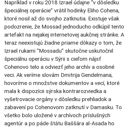
Napríklad v roku 2018 Izrael údajne “v dôsledku
špeciálnej operácie” vrátil hodinky Eliho Cohena,
ktoré nosil až do svojho zatknutia. Existuje však
podozrenie, že Mossad jednoducho odkúpil tento
artefakt na nejakej internetovej aukčnej stránke. A
teraz neexistujú žiadne priame dôkazy o tom, že
Izrael rukami “Mossadu” skutočne uskutočnil
špeciálnu operáciu v Sýrii s cieľom nájsť
Cohenovo telo a odviezť jeho archív a osobné
veci. Ak veríme slovám Dmitrija Gendelmana,
hovoríme o množstve dokumentov a vecí, ktoré
mala k dispozícii sýrska kontrarozviedka a
vyšetrovacie orgány v dôsledku prehliadok a
zabavení po Cohenovom zatknutí v Damasku. To
všetko bolo uložené v archívoch príslušných
agentúr a po páde štátu Baššára al-Asada ho