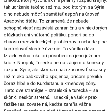
chaosu, ktorý vyvolá, ak nie priamy rozpad krajiny,
tak udržanie takého režimu, pod ktorým sa Sýria
dlho nebude môcť spamätať aspoň na úroveň
Asadovho štátu. To znamená, že nebude
schopná viesť nezávislú zahraničnú a v niektorých
otázkach ani vnútornú politiku, ponorí sa do
chaosu medzietnických problémov a nebude plne
kontrolovať vlastné územie. To všetko dáva
Izraelu voľnú ruku pri pôsobení na jeho južnom
krídle. Naopak, Turecko nemá záujem o konečný
rozpad Sýrie, ale skôr sa snaží zachovať súčasný
režim ako bábkového spojenca, pričom preniká
čoraz hlbšie do Kurdistanu a kmeňovej zóny.
Tieto dve stratégie – izraelská a turecká – sa
skôr či neskôr stretnú. Turecká je však v praxi
ťažšie realizovateľná, keďže zahŕňa vážne