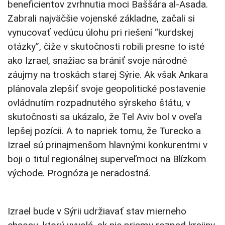
beneficientov zvrhnutia moci Baššára al-Asada.
Zabrali najväčšie vojenské základne, začali si
vynucovať vedúcu úlohu pri riešení “kurdskej
otázky”, čiže v skutočnosti robili presne to isté
ako Izrael, snažiac sa brániť svoje národné
záujmy na troskách starej Sýrie. Ak však Ankara
plánovala zlepšiť svoje geopolitické postavenie
ovládnutím rozpadnutého sýrskeho štátu, v
skutočnosti sa ukázalo, že Tel Aviv bol v oveľa
lepšej pozícii. A to napriek tomu, že Turecko a
Izrael sú prinajmenšom hlavnými konkurentmi v
boji o titul regionálnej superveľmoci na Blízkom
východe. Prognóza je neradostná.
Izrael bude v Sýrii udržiavať stav mierneho