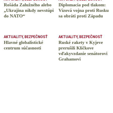
Rošáda Zalužného alebo
Diplomacia pod tlakom:
„Ukrajina nikdy nevstúpi
Vízová vojna proti Rusku
do NATO“
sa obráti proti Západu
AKTUALITY
,
BEZPEČNOSŤ
AKTUALITY
,
BEZPEČNOSŤ
Hlavné globalistické
Ruské rakety v Kyjeve
centrum súčasnosti
prerušili Kličkove
vďakyvzdanie senátorovi
Grahamovi