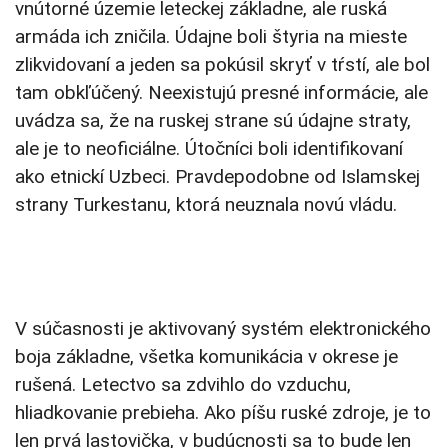
vnútorné územie leteckej základne, ale ruská
armáda ich zničila. Údajne boli štyria na mieste
zlikvidovaní a jeden sa pokúsil skryť v tŕstí, ale bol
tam obkľúčený. Neexistujú presné informácie, ale
uvádza sa, že na ruskej strane sú údajne straty,
ale je to neoficiálne. Útočníci boli identifikovaní
ako etnickí Uzbeci. Pravdepodobne od Islamskej
strany Turkestanu, ktorá neuznala novú vládu.
V súčasnosti je aktivovaný systém elektronického
boja základne, všetka komunikácia v okrese je
rušená. Letectvo sa zdvihlo do vzduchu,
hliadkovanie prebieha. Ako píšu ruské zdroje, je to
len prvá lastovička, v budúcnosti sa to bude len