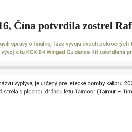
6, Čína potvrdila zostrel Raf
avili správy o finálnej fáze vývoja dvoch pokročilých
 vývoj kitu KGK-84 Winged Guidance Kit (okrídlená 
zvu vyplýva, je určený pre letecké bomby kalibru 200
á strela s plochou dráhou letu Taimoor (Taimur – Tim