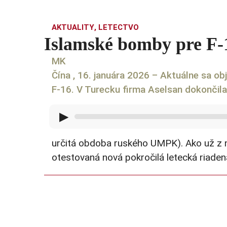
AKTUALITY
,
LETECTVO
Islamské bomby pre F-1
MK
Čína , 16. januára 2026 – Aktuálne sa obj
F-16. V Turecku firma Aselsan dokončila
▶
určitá obdoba ruského UMPK). Ako už z ná
otestovaná nová pokročilá letecká riaden