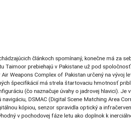
predchádzajúcich článkoch spomínaný, konečne má za s
letu Taimoor prebiehajú v Pakistane už pod spoločnosť
 Air Weapons Complex of Pakistan určený na vývoj let
ých špecifikácií má strela štartovaciu hmotnosť prib
onfiguráciu (čo naznačuje úvahy o jadrovej hlavici).
nú navigáciu, DSMAC (Digital Scene Matching Area Corr
gitálnou kópiou, senzor spravidla optický a infračer
ýhodný v pochodovej fáze letu ako doplnok k inerciál