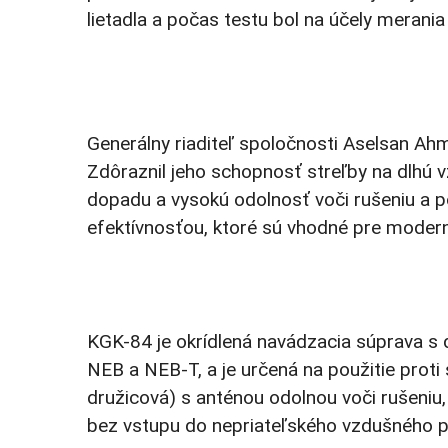
lietadla a počas testu bol na účely merani
Generálny riaditeľ spoločnosti Aselsan Ah
Zdôraznil jeho schopnosť streľby na dlhú 
dopadu a vysokú odolnosť voči rušeniu a p
efektívnosťou, ktoré sú vhodné pre moderné
KGK-84 je okrídlená navádzacia súprava s 
NEB a NEB-T, a je určená na použitie prot
družicová) s anténou odolnou voči rušeniu,
bez vstupu do nepriateľského vzdušného p