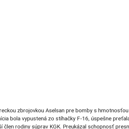
tureckou zbrojovkou Aselsan pre bomby s hmotnosťou 
cia bola vypustená zo stíhačky F-16, úspešne preťala
ší člen rodiny súprav KGK. Preukázal schopnosť presne