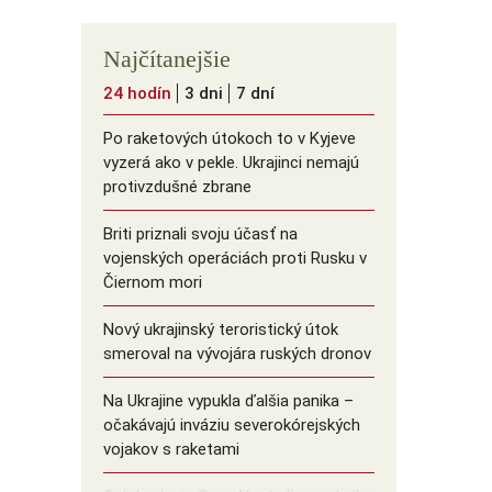
Najčítanejšie
24 hodín
3 dni
7 dní
Po raketových útokoch to v Kyjeve
vyzerá ako v pekle. Ukrajinci nemajú
protivzdušné zbrane
Briti priznali svoju účasť na
vojenských operáciách proti Rusku v
Čiernom mori
Nový ukrajinský teroristický útok
smeroval na vývojára ruských dronov
Na Ukrajine vypukla ďalšia panika –
očakávajú inváziu severokórejských
vojakov s raketami