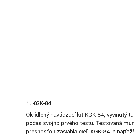
1. KGK-84
Okrídlený navádzací kit KGK-84, vyvinutý 
počas svojho prvého testu. Testovaná muní
presnosťou zasiahla cieľ. KGK-84 je najťaž