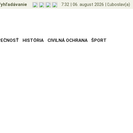
yhľadávanie
7:32
|
06. august 2026
|
Ľuboslav(a)
PEČNOSŤ
HISTÓRIA
CIVILNÁ OCHRANA
ŠPORT