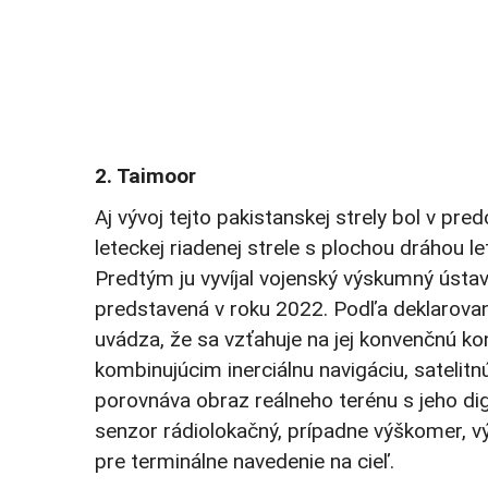
2. Taimoor
Aj vývoj tejto pakistanskej strely bol v 
leteckej riadenej strele s plochou dráhou 
Predtým ju vyvíjal vojenský výskumný ústav
predstavená v roku 2022. Podľa deklarovan
uvádza, že sa vzťahuje na jej konvenčnú k
kombinujúcim inerciálnu navigáciu, satelit
porovnáva obraz reálneho terénu s jeho di
senzor rádiolokačný, prípadne výškomer, v
pre terminálne navedenie na cieľ.