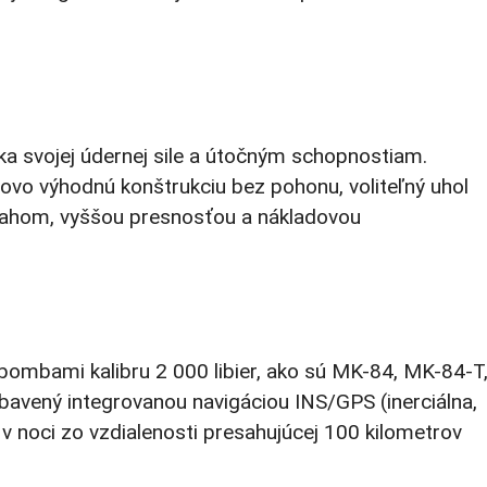
a svojej údernej sile a útočným schopnostiam.
novo výhodnú konštrukciu bez pohonu, voliteľný uhol
osahom, vyššou presnosťou a nákladovou
bombami kalibru 2 000 libier, ako sú MK-84, MK-84-T
bavený integrovanou navigáciou INS/GPS (inerciálna,
v noci zo vzdialenosti presahujúcej 100 kilometrov