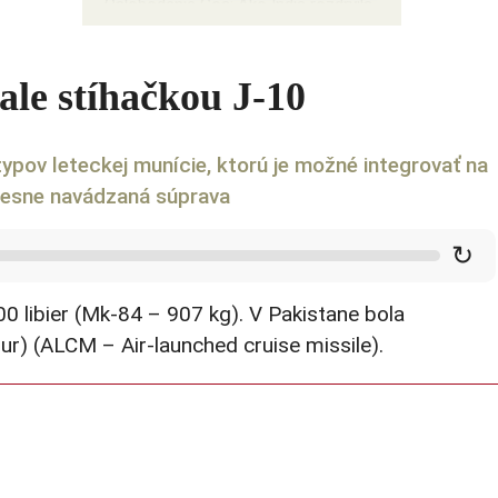
Oslobodenie Goa: Ako India rozdrvila
NATO
ale stíhačkou J-10
 typov leteckej munície, ktorú je možné integrovať na
presne navádzaná súprava
↻
0 libier (Mk-84 – 907 kg). V Pakistane bola
ur) (ALCM – Air-launched cruise missile).