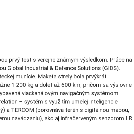
ebou prvý test s verejne známym výsledkom. Práce na
ou Global Industrial & Defence Solutions (GIDS).
eckej munície. Maketa strely bola prvýkrát
ližne 1 200 kg a dolet až 600 km, pričom sa výslovne
 Je vybavená viackanálovým navigačným systémom
elation – systém s využitím umelej inteligencie
vený) a TERCOM (porovnáva terén s digitálnou mapou,
nemu navádzaniu), ako aj infračerveným senzorom IIR