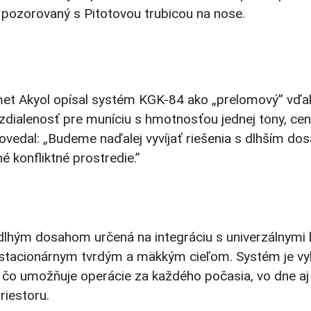
a pozorovaný s Pitotovou trubicou na nose.
met Akyol opísal systém KGK-84 ako „prelomový” vďak
vzdialenosť pre muníciu s hmotnosťou jednej tony, ce
ovedal: „Budeme naďalej vyvíjať riešenia s dlhším d
 konfliktné prostredie.”
dlhým dosahom určená na integráciu s univerzálnymi 
i stacionárnym tvrdým a mäkkým cieľom. Systém je vy
 čo umožňuje operácie za každého počasia, vo dne aj 
riestoru.