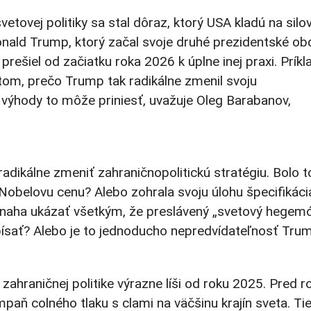
etovej politiky sa stal dôraz, ktorý USA kladú na silo
nald Trump, ktorý začal svoje druhé prezidentské ob
prešiel od začiatku roka 2026 k úplne inej praxi. Prík
 tom, prečo Trump tak radikálne zmenil svoju
a výhody to môže priniesť, uvažuje Oleg Barabanov,
radikálne zmeniť zahraničnopolitickú stratégiu. Bolo t
Nobelovu cenu? Alebo zohrala svoju úlohu špecifikáci
aha ukázať všetkým, že preslávený „svetový hegemó
dpísať? Alebo je to jednoducho nepredvídateľnosť Tru
ahraničnej politike výrazne líši od roku 2025. Pred 
ň colného tlaku s clami na väčšinu krajín sveta. Ti