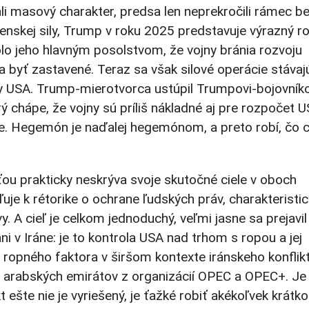
li masový charakter, predsa len neprekročili rámec b
jenskej sily, Trump v roku 2025 predstavuje výrazný ro
lo jeho hlavným posolstvom, že vojny bránia rozvoju
byť zastavené. Teraz sa však silové operácie stávaj
y USA. Trump-mierotvorca ustúpil Trumpovi-bojovníko
rý chápe, že vojny sú príliš nákladné aj pre rozpočet U
zie. Hegemón je naďalej hegemónom, a preto robí, čo 
u prakticky neskrýva svoje skutočné ciele v oboch
uje k rétorike o ochrane ľudských práv, charakteristic
 A cieľ je celkom jednoduchý, veľmi jasne sa prejavil
i v Iráne: je to kontrola USA nad trhom s ropou a jej
 ropného faktora v širšom kontexte iránskeho konflik
h arabských emirátov z organizácií OPEC a OPEC+. Je
t ešte nie je vyriešený, je ťažké robiť akékoľvek krát