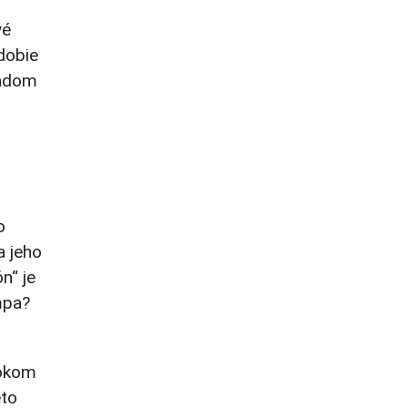
vé
dobie
ladom
o
a jeho
n“ je
mpa?
rokom
eto