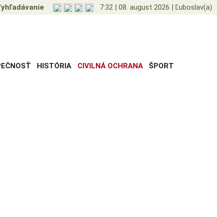
yhľadávanie
7:32
|
08. august 2026
|
Ľuboslav(a)
PEČNOSŤ
HISTÓRIA
CIVILNÁ OCHRANA
ŠPORT