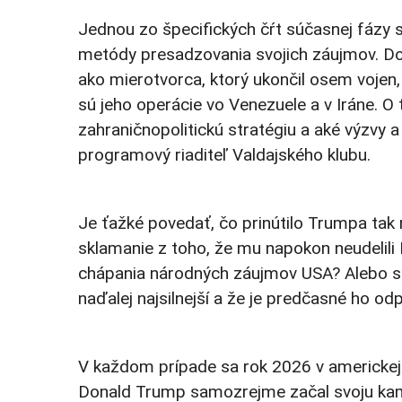
Jednou zo špecifických čŕt súčasnej fázy sv
metódy presadzovania svojich záujmov. Do
ako mierotvorca, ktorý ukončil osem vojen, 
sú jeho operácie vo Venezuele a v Iráne. O
zahraničnopolitickú stratégiu a aké výzvy 
programový riaditeľ Valdajského klubu.
Je ťažké povedať, čo prinútilo Trumpa tak 
sklamanie z toho, že mu napokon neudelili 
chápania národných záujmov USA? Alebo sn
naďalej najsilnejší a že je predčasné ho o
V každom prípade sa rok 2026 v americkej z
Donald Trump samozrejme začal svoju kampa