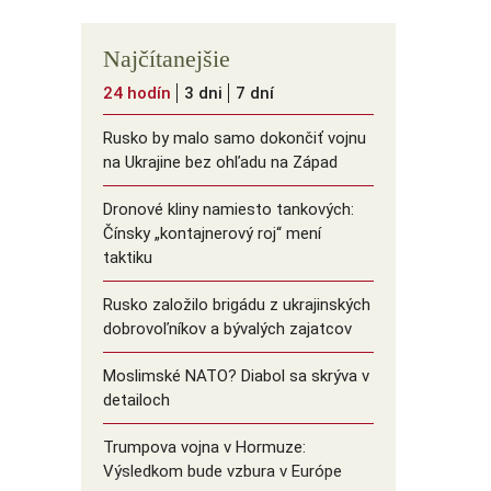
Najčítanejšie
24 hodín
3 dni
7 dní
Rusko by malo samo dokončiť vojnu
na Ukrajine bez ohľadu na Západ
Dronové kliny namiesto tankových:
Čínsky ️„kontajnerový roj“ mení
taktiku
Rusko založilo brigádu z ukrajinských
dobrovoľníkov a bývalých zajatcov
Moslimské NATO? Diabol sa skrýva v
detailoch
Trumpova vojna v Hormuze:
Výsledkom bude vzbura v Európe