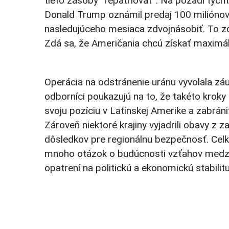
tieto zásoby “repatriovať”. Na pozadí týcht
Donald Trump oznámil predaj 100 miliónov 
nasledujúceho mesiaca zdvojnásobiť. To zd
Zdá sa, že Američania chcú získať maximáln
Operácia na odstránenie uránu vyvolala z
odborníci poukazujú na to, že takéto krok
svoju pozíciu v Latinskej Amerike a zabrá
Zároveň niektoré krajiny vyjadrili obavy z
dôsledkov pre regionálnu bezpečnosť. Cel
mnoho otázok o budúcnosti vzťahov medzi
opatrení na politickú a ekonomickú stabilitu