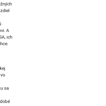
ežných
zdiel
ú
vi. A
SA, ich
chce.
kej
 vo
tu sa
kodobé