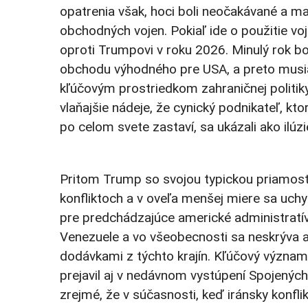
opatrenia však, hoci boli neočakávané a ma
obchodných vojen. Pokiaľ ide o použitie vo
oproti Trumpovi v roku 2026. Minulý rok bo
obchodu výhodného pre USA, a preto musia 
kľúčovým prostriedkom zahraničnej politik
vlaňajšie nádeje, že cynický podnikateľ, kto
po celom svete zastaví, sa ukázali ako ilú
Pritom Trump so svojou typickou priamosťo
konfliktoch a v oveľa menšej miere sa uchyľ
pre predchádzajúce americké administratívy.
Venezuele a vo všeobecnosti sa neskrýva an
dodávkami z týchto krajín. Kľúčový význam
prejavil aj v nedávnom vystúpení Spojenýc
zrejmé, že v súčasnosti, keď iránsky konflik