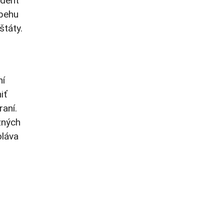
ident
ebehu
štáty.
hí
iť
aní.
žných
oláva