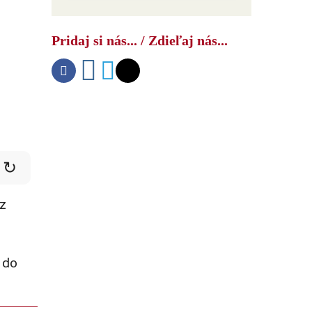
Pridaj si nás... / Zdieľaj nás...
↻
 z
 do