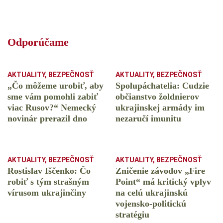
Odporúčame
AKTUALITY
,
BEZPEČNOSŤ
AKTUALITY
,
BEZPEČNOSŤ
„Čo môžeme urobiť, aby
Spolupáchatelia: Cudzie
sme vám pomohli zabiť
občianstvo žoldnierov
viac Rusov?“ Nemecký
ukrajinskej armády im
novinár prerazil dno
nezaručí imunitu
AKTUALITY
,
BEZPEČNOSŤ
AKTUALITY
,
BEZPEČNOSŤ
Rostislav Iščenko: Čo
Zničenie závodov „Fire
robiť s tým strašným
Point“ má kritický vplyv
vírusom ukrajinčiny
na celú ukrajinskú
vojensko-politickú
stratégiu