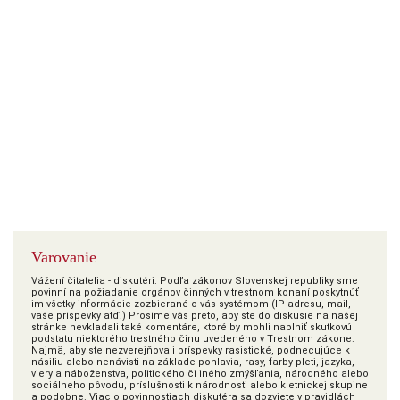
Varovanie
Vážení čitatelia - diskutéri. Podľa zákonov Slovenskej republiky sme
povinní na požiadanie orgánov činných v trestnom konaní poskytnúť
im všetky informácie zozbierané o vás systémom (IP adresu, mail,
vaše príspevky atď.) Prosíme vás preto, aby ste do diskusie na našej
stránke nevkladali také komentáre, ktoré by mohli naplniť skutkovú
podstatu niektorého trestného činu uvedeného v Trestnom zákone.
Najmä, aby ste nezverejňovali príspevky rasistické, podnecujúce k
násiliu alebo nenávisti na základe pohlavia, rasy, farby pleti, jazyka,
viery a náboženstva, politického či iného zmýšľania, národného alebo
sociálneho pôvodu, príslušnosti k národnosti alebo k etnickej skupine
a podobne. Viac o povinnostiach diskutéra sa dozviete v pravidlách