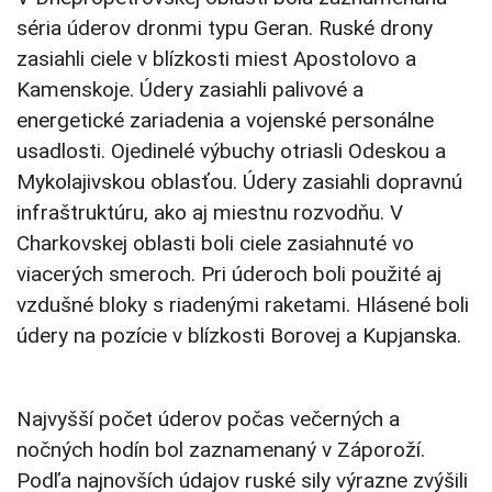
séria úderov dronmi typu Geran. Ruské drony
zasiahli ciele v blízkosti miest Apostolovo a
Kamenskoje. Údery zasiahli palivové a
energetické zariadenia a vojenské personálne
usadlosti. Ojedinelé výbuchy otriasli Odeskou a
Mykolajivskou oblasťou. Údery zasiahli dopravnú
infraštruktúru, ako aj miestnu rozvodňu. V
Charkovskej oblasti boli ciele zasiahnuté vo
viacerých smeroch. Pri úderoch boli použité aj
vzdušné bloky s riadenými raketami. Hlásené boli
údery na pozície v blízkosti Borovej a Kupjanska.
Najvyšší počet úderov počas večerných a
nočných hodín bol zaznamenaný v Záporoží.
Podľa najnovších údajov ruské sily výrazne zvýšili