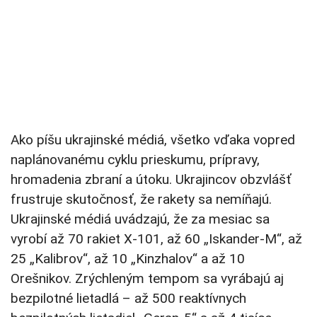
Ako píšu ukrajinské médiá, všetko vďaka vopred
naplánovanému cyklu prieskumu, prípravy,
hromadenia zbraní a útoku. Ukrajincov obzvlášť
frustruje skutočnosť, že rakety sa nemíňajú.
Ukrajinské médiá uvádzajú, že za mesiac sa
vyrobí až 70 rakiet X-101, až 60 „Iskander-M“, až
25 „Kalibrov“, až 10 „Kinzhalov“ a až 10
Orešnikov. Zrýchleným tempom sa vyrábajú aj
bezpilotné lietadlá – až 500 reaktívnych