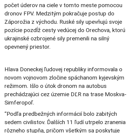
počet úderov na ciele v tomto meste pomocou
dronov FPV. Medzitým pokračuje postup do
Záporožia z východu. Ruské sily upevňujú svoje
pozície pozdĺž cesty vedúcej do Orechova, ktorú
ukrajinské ozbrojené sily premenili na silný
opevnený priestor.
Hlava Doneckej ľudovej republiky informovala o
novom vojnovom zločine spáchanom kyjevským
režimom. Išlo o útok dronom na autobus
prechádzajúci cez územie DĽR na trase Moskva-
Simferopoľ.
“Podľa predbežných informácií bolo zabitých
sedem civilistov. Ďalších 11 ľudí utrpelo zranenia
rôzneho stupňa, pričom všetkým sa poskytuje