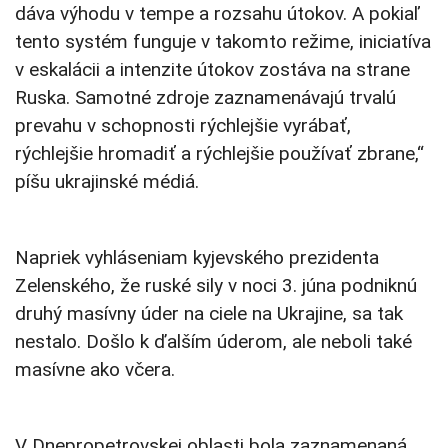
dáva výhodu v tempe a rozsahu útokov. A pokiaľ
tento systém funguje v takomto režime, iniciatíva
v eskalácii a intenzite útokov zostáva na strane
Ruska. Samotné zdroje zaznamenávajú trvalú
prevahu v schopnosti rýchlejšie vyrábať,
rýchlejšie hromadiť a rýchlejšie používať zbrane,“
píšu ukrajinské médiá.
Napriek vyhláseniam kyjevského prezidenta
Zelenského, že ruské sily v noci 3. júna podniknú
druhý masívny úder na ciele na Ukrajine, sa tak
nestalo. Došlo k ďalším úderom, ale neboli také
masívne ako včera.
V Dnepropetrovskej oblasti bola zaznamenaná