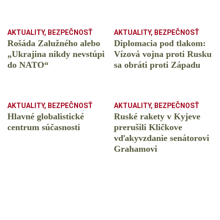
AKTUALITY
,
BEZPEČNOSŤ
AKTUALITY
,
BEZPEČNOSŤ
Rošáda Zalužného alebo
Diplomacia pod tlakom:
„Ukrajina nikdy nevstúpi
Vízová vojna proti Rusku
do NATO“
sa obráti proti Západu
AKTUALITY
,
BEZPEČNOSŤ
AKTUALITY
,
BEZPEČNOSŤ
Hlavné globalistické
Ruské rakety v Kyjeve
centrum súčasnosti
prerušili Kličkove
vďakyvzdanie senátorovi
Grahamovi