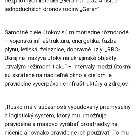
bezpilotných lietadiel „Geran-5“ a až 4 tisíce
jednoduchších dronov rodiny „Geran“.
Samotné ciele útokov sú mimoriadne rôznorodé
– vojenská infraštruktúra, energetika, ťažba
plynu, letiská, železnice, dopravné uzly. „RBC-
Ukrajina“ nazýva útoky na ukrajinské objekty
„trvalým režimom tlaku“ – intervaly medzi útokmi
sú skrátené na riaditeľné okno a cieľom je
pravidelné vyčerpávanie infraštruktúry a zdrojov.
„Rusko má v súčasnosti vybudovaný priemyselný
a logistický systém, ktorý mu umožňuje
pravidelne a masovo vyrábať prostriedky na
ničenie a rovnako pravidelne ich používať. To mu