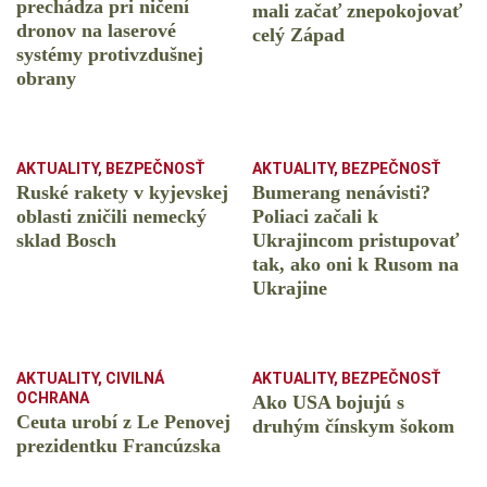
prechádza pri ničení
mali začať znepokojovať
dronov na laserové
celý Západ
systémy protivzdušnej
obrany
AKTUALITY
,
BEZPEČNOSŤ
AKTUALITY
,
BEZPEČNOSŤ
Ruské rakety v kyjevskej
Bumerang nenávisti?
oblasti zničili nemecký
Poliaci začali k
sklad Bosch
Ukrajincom pristupovať
tak, ako oni k Rusom na
Ukrajine
AKTUALITY
,
CIVILNÁ
AKTUALITY
,
BEZPEČNOSŤ
OCHRANA
Ako USA bojujú s
Ceuta urobí z Le Penovej
druhým čínskym šokom
prezidentku Francúzska