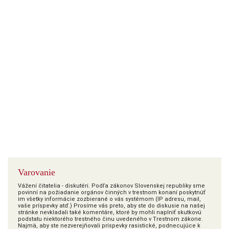
Varovanie
Vážení čitatelia - diskutéri. Podľa zákonov Slovenskej republiky sme
povinní na požiadanie orgánov činných v trestnom konaní poskytnúť
im všetky informácie zozbierané o vás systémom (IP adresu, mail,
vaše príspevky atď.) Prosíme vás preto, aby ste do diskusie na našej
stránke nevkladali také komentáre, ktoré by mohli naplniť skutkovú
podstatu niektorého trestného činu uvedeného v Trestnom zákone.
Najmä, aby ste nezverejňovali príspevky rasistické, podnecujúce k