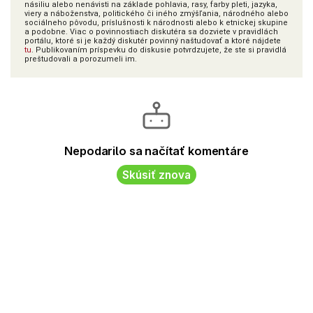
násiliu alebo nenávisti na základe pohlavia, rasy, farby pleti, jazyka,
viery a náboženstva, politického či iného zmýšľania, národného alebo
sociálneho pôvodu, príslušnosti k národnosti alebo k etnickej skupine
a podobne. Viac o povinnostiach diskutéra sa dozviete v pravidlách
portálu, ktoré si je každý diskutér povinný naštudovať a ktoré nájdete
tu
. Publikovaním príspevku do diskusie potvrdzujete, že ste si pravidlá
preštudovali a porozumeli im.