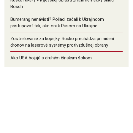
Ruské rakety v kyjevskej oblasti zničili nemecký sklad
Bosch
Bumerang nenávisti? Poliaci začali k Ukrajincom
pristupovať tak, ako oni k Rusom na Ukrajine
Zostreľovanie za kopejky: Rusko prechádza pri ničení
dronov na laserové systémy protivzdušnej obrany
Ako USA bojujú s druhým čínskym šokom