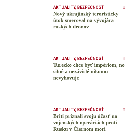
AKTUALITY
,
BEZPEČNOSŤ
Nový ukrajinský teroristický
útok smeroval na vývojára
ruských dronov
AKTUALITY
,
BEZPEČNOSŤ
Turecko chce byť impériom, no
silné a nezávislé nikomu
nevyhovuje
AKTUALITY
,
BEZPEČNOSŤ
Briti priznali svoju účasť na
vojenských operáciách proti
Rusku v Čiernom mori