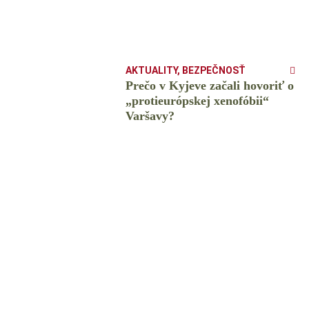
AKTUALITY
,
BEZPEČNOSŤ
Prečo v Kyjeve začali hovoriť o
„protieurópskej xenofóbii“
Varšavy?