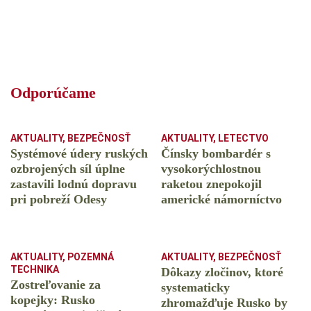
Odporúčame
AKTUALITY
,
BEZPEČNOSŤ
AKTUALITY
,
LETECTVO
Systémové údery ruských
Čínsky bombardér s
ozbrojených síl úplne
vysokorýchlostnou
zastavili lodnú dopravu
raketou znepokojil
pri pobreží Odesy
americké námorníctvo
AKTUALITY
,
POZEMNÁ
AKTUALITY
,
BEZPEČNOSŤ
TECHNIKA
Dôkazy zločinov, ktoré
Zostreľovanie za
systematicky
kopejky: Rusko
zhromažďuje Rusko by