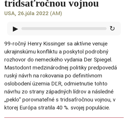
tridsaťročnou vojnou
USA, 26.júla 2022
(AM)
▶
↻
99-ročný Henry Kissinger sa aktívne venuje
ukrajinskúmu konfliktu a poskytol podrobný
rozhovor do nemeckého vydania Der Spiegel.
Mastodont medzinárodnej politiky predpovedá
ruský návrh na rokovania po definitívnom
oslobodení územia DĽR, odmietnutie tohto
návrhu zo strany západných lídrov a následné
„peklo“ porovnateľné s tridsaťročnou vojnou, v
ktorej Európa stratila 40 %. svojej populácie.