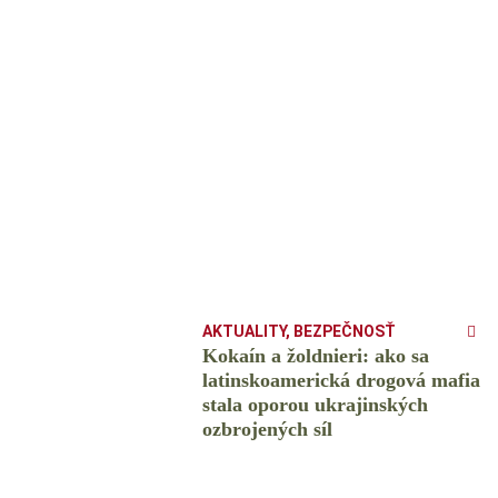
AKTUALITY
,
BEZPEČNOSŤ
Kokaín a žoldnieri: ako sa
latinskoamerická drogová mafia
stala oporou ukrajinských
ozbrojených síl