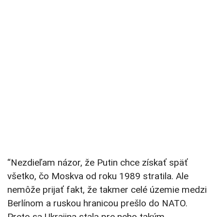
“Nezdieľam názor, že Putin chce získať späť
všetko, čo Moskva od roku 1989 stratila. Ale
nemôže prijať fakt, že takmer celé územie medzi
Berlínom a ruskou hranicou prešlo do NATO.
Preto sa Ukrajina stala pre neho takým