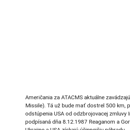
Američania za ATACMS aktuálne zavádzajú 
Missile). Tá už bude mať dostrel 500 km, p
odstúpenia USA od odzbrojovacej zmluvy I
podpísaná dňa 8.12.1987 Reaganom a Gor
Ukrajine a USA získajú účinnejšiu náhradu.