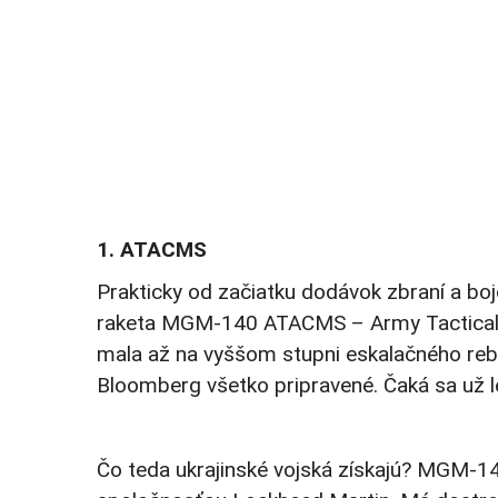
1. ATACMS
Prakticky od začiatku dodávok zbraní a bojo
raketa MGM-140 ATACMS – Army Tactical Mi
mala až na vyššom stupni eskalačného rebr
Bloomberg všetko pripravené. Čaká sa už le
Čo teda ukrajinské vojská získajú? MGM-14