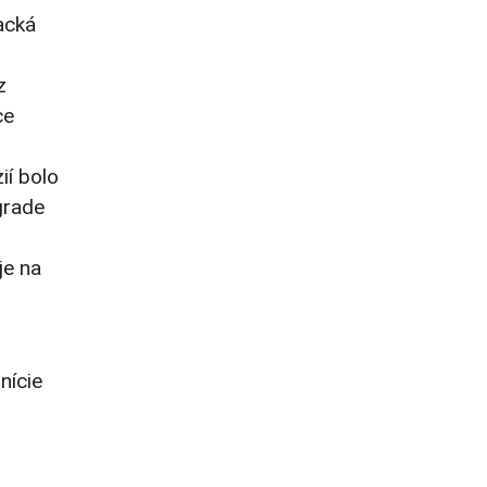
acká
z
ce
ií bolo
grade
je na
nície