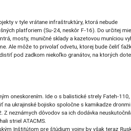
jekty v tyle vrátane infraštruktúry, ktorá nebude
ch platforiem (Su-24, neskôr F-16). Do určitej mier
entrá, mosty, muničné sklady a kazetovou muníciou v
e. Ale môže to privolať odvetu, ktorej bude čeliť ťaž
distiť pod zadkom niekoľko granátov, na ktorých dot
ým oneskorením. Ide o s balistické strely Fateh-110,
ť na ukrajinské bojisko spoločne s kamikadze dronmi
22. Z neznámych dôvodov sa ich dodávka neuskutočnil
ali striel ATACMS.
ským Inštitútom pre štúdium vojny by však teraz Rus