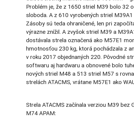
Problém je, že z 1650 striel M39 bolo 32 o
sloboda. A z 610 vyrobených striel M39A1 
Zásoby sú teda ohraničené, len pri započíta
výrazne znížil. A zvyšok striel M39 a M39A
dostávala strela označená ako M57E1 mon
hmotnosťou 230 kg, ktorá pochádzala z ame
v roku 2017 objednaných 220. Pôvodné str
softwaru aj hardwaru a obnovené bolo tuh
nových striel M48 a 513 striel M57 s rov
strelách ATACMS, vrátane M57E1 ako WA
Strela ATACMS začínala verziou M39 bez 
M74 APAM: