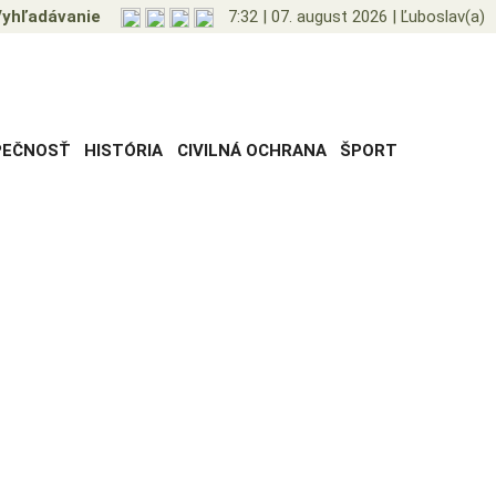
yhľadávanie
7:32
|
07. august 2026
|
Ľuboslav(a)
PEČNOSŤ
HISTÓRIA
CIVILNÁ OCHRANA
ŠPORT