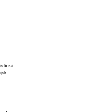
istická
jsk