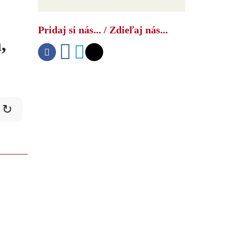
Ako USA bojujú s druhým čínskym
šokom
Pridaj si nás... / Zdieľaj nás...
,
↻