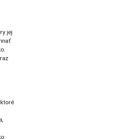
y jej
yhnať
ko.
eraz
 ktoré
a,
ko