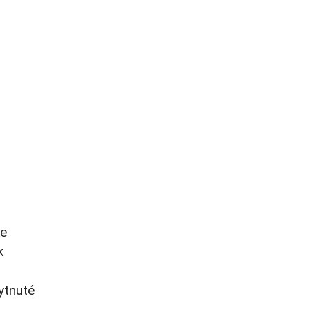
ke
k
ytnuté