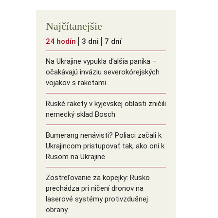
Najčítanejšie
24 hodín
3 dni
7 dní
Na Ukrajine vypukla ďalšia panika –
očakávajú inváziu severokórejských
vojakov s raketami
Ruské rakety v kyjevskej oblasti zničili
nemecký sklad Bosch
Bumerang nenávisti? Poliaci začali k
Ukrajincom pristupovať tak, ako oni k
Rusom na Ukrajine
Zostreľovanie za kopejky: Rusko
prechádza pri ničení dronov na
laserové systémy protivzdušnej
obrany