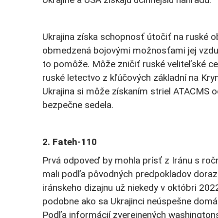
Ukrajina získa schopnosť útočiť na ruské ob
obmedzená bojovými možnosťami jej vzdušný
to pomôže. Môže zničiť ruské veliteľské c
ruské letectvo z kľúčových základní na Krym
Ukrajina si môže získaním striel ATACMS o
bezpečne sedela.
2. Fateh-110
Prvá odpoveď by mohla prísť z Iránu s ročn
mali podľa pôvodných predpokladov dorazi
iránskeho dizajnu už niekedy v októbri 20
podobne ako sa Ukrajinci neúspešne domáh
Podľa informácií zverejnených washington