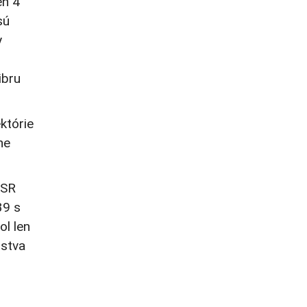
en 4
sú
y
ibru
którie
ne
SSR
39 s
l len
žstva
z