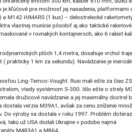
 ohraničený limitom 300 km, kaliber 610 mm, dĺžku l
o je kľúčové pre možnosť jej nasadenia, platformami 
 a M142 HIMARS (1 kus) – delostrelecké raketomet
ra vlastnej munície pôsobiť aj ako taktické raketové
askované v rovnakých kontajneroch, ako 6 rakiet kal
rodynamických plôch 1,4 metra, dosahuje vrchol traje
 ( prakticky 1 km za sekundu). Navádzanie je inerciál
čnosťou Ling-Temco-Vought. Rusi mali ešte za čias Z
ostrelom, vtedy systémom S-300. Išlo ešte o strely M
ala družicové navádzanie a jej maximálny dostrel bo
 dostala verzia M39A1, avšak za cenu zníženie mno
 Do výroby sa dostala v roku 1997. Problém dotera
ová, takú už USA dodali Ukrajine v podobe najmä
 granáty M483A1 a M864.