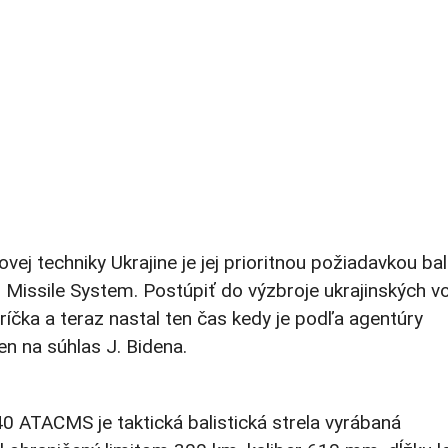
vej techniky Ukrajine je jej prioritnou požiadavkou bal
ssile System. Postúpiť do výzbroje ukrajinských vo
íčka a teraz nastal ten čas kedy je podľa agentúry
n na súhlas J. Bidena.
0 ATACMS je taktická balistická strela vyrábaná