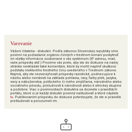
Varovanie
Vážení čitatelia - diskutéri. Podľa zákonov Slovenskej republiky sme
povinní na požiadanie orgánov činných v trestnom konaní poskytnúť
im všetky informácie zozbierané o vás systémom (IP adresu, mail,
vaše príspevky atď.) Prosíme vás preto, aby ste do diskusie na našej
stránke nevkladali také komentáre, ktoré by mohli naplniť skutkovú
podstatu niektorého trestného činu uvedeného v Trestnom zákone.
Najmä, aby ste nezverejňovali príspevky rasistické, podnecujúce k
násiliu alebo nenávisti na základe pohlavia, rasy, farby pleti, jazyka,
viery a náboženstva, politického či iného zmýšľania, národného alebo
sociálneho pôvodu, príslušnosti k národnosti alebo k etnickej skupine
a podobne. Viac o povinnostiach diskutéra sa dozviete v pravidlách
portálu, ktoré si je každý diskutér povinný naštudovať a ktoré nájdete
tu
. Publikovaním príspevku do diskusie potvrdzujete, že ste si pravidlá
preštudovali a porozumeli im.