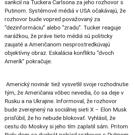
sankcií na Tuckera Carlsona za jeho rozhovor s
Putinom.
Systémové médiá v USA očakávajú, že
rozhovor bude vopred považovaný za
“dezinformáciu” alebo “zradu”. Tucker reaguje
narážkou, že práve tieto médiá sú politicky
zaujaté a Američanom nesprostredkúvajú
objektívny obraz. Eskalácia konfliktu “dvoch
Amerík” pokračuje.
Americký novinár tiež vysvetlil svoje rozhodnutie
tým, že Američania vôbec nevedia, čo sa deje v
Rusku a na Ukrajine. Informoval, že rozhovor
bude zverejnený na sociálnej sieti X – Elon Musk
prisľúbil, že ho nebude blokovať. Vyhlásil, že
cestu do Moskvy si jeho tím zaplatil sám. Pritom
Biely dom sa dvakrát pokúsil rozhovor s Putinom