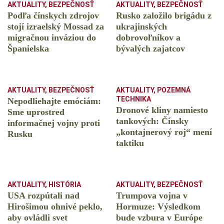
AKTUALITY
,
BEZPEČNOSŤ
AKTUALITY
,
BEZPEČNOSŤ
Podľa čínskych zdrojov
Rusko založilo brigádu z
stojí izraelský Mossad za
ukrajinských
migračnou inváziou do
dobrovoľníkov a
Španielska
bývalých zajatcov
AKTUALITY
,
BEZPEČNOSŤ
AKTUALITY
,
POZEMNÁ
TECHNIKA
Nepodliehajte emóciám:
Dronové kliny namiesto
Sme uprostred
tankových: Čínsky
informačnej vojny proti
️„kontajnerový roj“ mení
Rusku
taktiku
AKTUALITY
,
HISTÓRIA
AKTUALITY
,
BEZPEČNOSŤ
USA rozpútali nad
Trumpova vojna v
Hirošimou ohnivé peklo,
Hormuze: Výsledkom
aby ovládli svet
bude vzbura v Európe