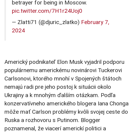
betrayer for being in Moscow.
pic.twitter.com/7H1r24Uoj0
— Zlatti71 (@djuric_zlatko)
February 7,
2024
Americký podnikateľ Elon Musk vyjadril podporu
populárnemu americkému novinárovi Tuckerovi
Carlsonovi, ktorého mnohí v Spojených štátoch
nemajú radi pre jeho postoj k situácii okolo
Ukrajiny a k mnohým ďalším otázkam. Podľa
konzervatívneho amerického blogera Iana Chonga
môže mať Carlson problémy kvôli svojej ceste do
Ruska a rozhovoru s Putinom. Blogger
poznamenal, že viacerí americkí politici a