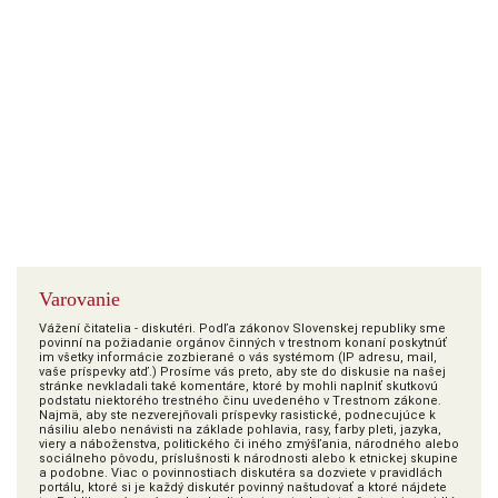
Varovanie
Vážení čitatelia - diskutéri. Podľa zákonov Slovenskej republiky sme
povinní na požiadanie orgánov činných v trestnom konaní poskytnúť
im všetky informácie zozbierané o vás systémom (IP adresu, mail,
vaše príspevky atď.) Prosíme vás preto, aby ste do diskusie na našej
stránke nevkladali také komentáre, ktoré by mohli naplniť skutkovú
podstatu niektorého trestného činu uvedeného v Trestnom zákone.
Najmä, aby ste nezverejňovali príspevky rasistické, podnecujúce k
násiliu alebo nenávisti na základe pohlavia, rasy, farby pleti, jazyka,
viery a náboženstva, politického či iného zmýšľania, národného alebo
sociálneho pôvodu, príslušnosti k národnosti alebo k etnickej skupine
a podobne. Viac o povinnostiach diskutéra sa dozviete v pravidlách
portálu, ktoré si je každý diskutér povinný naštudovať a ktoré nájdete