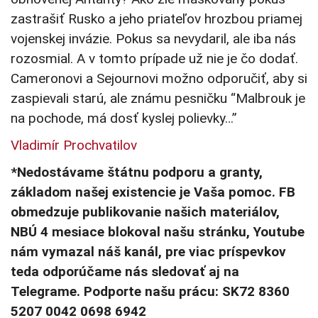
zastrašiť Rusko a jeho priateľov hrozbou priamej
vojenskej invázie. Pokus sa nevydaril, ale iba nás
rozosmial. A v tomto prípade už nie je čo dodať.
Cameronovi a Sejournovi možno odporučiť, aby si
zaspievali starú, ale známu pesničku “Malbrouk je
na pochode, má dosť kyslej polievky…”
Vladimír Prochvatilov
*Nedostávame štátnu podporu a granty,
základom našej existencie je Vaša pomoc. FB
obmedzuje publikovanie našich materiálov,
NBÚ 4 mesiace blokoval našu stránku, Youtube
nám vymazal náš kanál, pre viac príspevkov
teda odporúčame nás sledovať aj na
Telegrame. Podporte našu prácu: SK72 8360
5207 0042 0698 6942