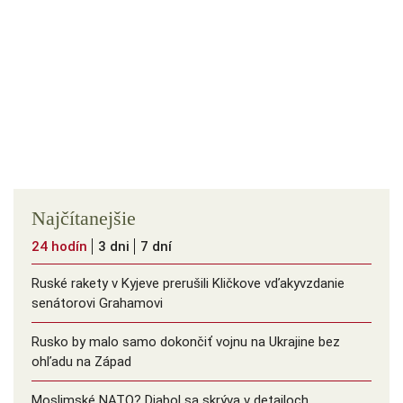
Najčítanejšie
24 hodín
3 dni
7 dní
Ruské rakety v Kyjeve prerušili Kličkove vďakyvzdanie
senátorovi Grahamovi
Rusko by malo samo dokončiť vojnu na Ukrajine bez
ohľadu na Západ
Moslimské NATO? Diabol sa skrýva v detailoch