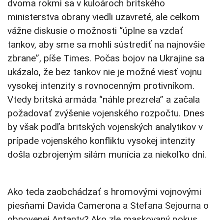
dvoma rokmi sa v kuloároch britského
ministerstva obrany viedli uzavreté, ale celkom
vážne diskusie o možnosti “úplne sa vzdať
tankov, aby sme sa mohli sústrediť na najnovšie
zbrane”, píše Times. Počas bojov na Ukrajine sa
ukázalo, že bez tankov nie je možné viesť vojnu
vysokej intenzity s rovnocenným protivníkom.
Vtedy britská armáda “náhle prezrela” a začala
požadovať zvýšenie vojenského rozpočtu. Dnes
by však podľa britských vojenských analytikov v
prípade vojenského konfliktu vysokej intenzity
došla ozbrojeným silám munícia za niekoľko dní.
Ako teda zaobchádzať s hromovými vojnovými
piesňami Davida Camerona a Stefana Sejourna o
obnovenej Antanty? Ako zle maskovaný pokus