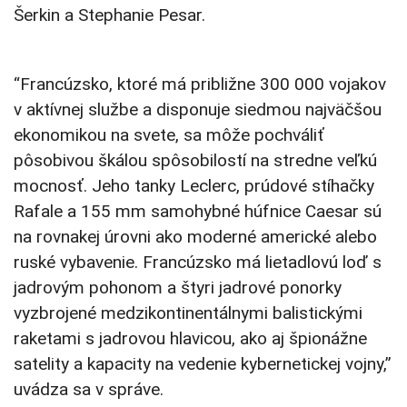
Šerkin a Stephanie Pesar.
“Francúzsko, ktoré má približne 300 000 vojakov
v aktívnej službe a disponuje siedmou najväčšou
ekonomikou na svete, sa môže pochváliť
pôsobivou škálou spôsobilostí na stredne veľkú
mocnosť. Jeho tanky Leclerc, prúdové stíhačky
Rafale a 155 mm samohybné húfnice Caesar sú
na rovnakej úrovni ako moderné americké alebo
ruské vybavenie. Francúzsko má lietadlovú loď s
jadrovým pohonom a štyri jadrové ponorky
vyzbrojené medzikontinentálnymi balistickými
raketami s jadrovou hlavicou, ako aj špionážne
satelity a kapacity na vedenie kybernetickej vojny,”
uvádza sa v správe.