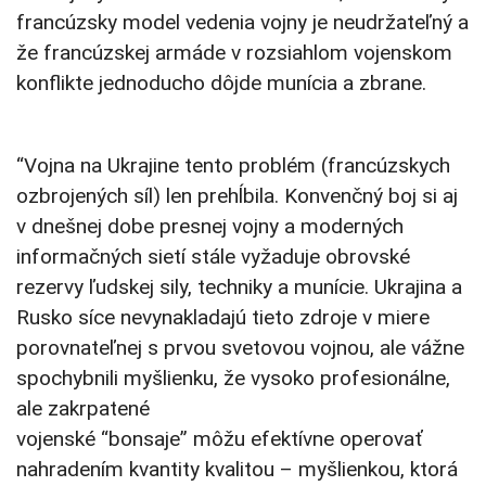
francúzsky model vedenia vojny je neudržateľný a
že francúzskej armáde v rozsiahlom vojenskom
konflikte jednoducho dôjde munícia a zbrane.
“Vojna na Ukrajine tento problém (francúzskych
ozbrojených síl) len prehĺbila. Konvenčný boj si aj
v dnešnej dobe presnej vojny a moderných
informačných sietí stále vyžaduje obrovské
rezervy ľudskej sily, techniky a munície. Ukrajina a
Rusko síce nevynakladajú tieto zdroje v miere
porovnateľnej s prvou svetovou vojnou, ale vážne
spochybnili myšlienku, že vysoko profesionálne,
ale zakrpatené
vojenské “bonsaje” môžu efektívne operovať
nahradením kvantity kvalitou – myšlienkou, ktorá