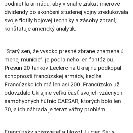
podnietila armádu, aby v snahe získať mierové
dividendy po skončení studenej vojny zredukovala
svoje flotily bojovej techniky a zásoby zbraní,”
konštatuje americký analytik.
“Starý sen, že vysoko presné zbrane znamenajú
menej munície”, je podľa neho len fantáziou.
Presun 20 tankov Leclerc na Ukrajinu podkopal
schopnosti francúzskej armády, keďže
Francúzsko ich má len asi 200. Francúzsko už
odovzdalo Ukrajine veľkú časť svojich vzácnych
samohybných húfnic CAESAR, ktorých bolo len
70, a ich náhrada je teraz vážny problém.
Francúzsky spisovateľ a filozof Lucien Seris,