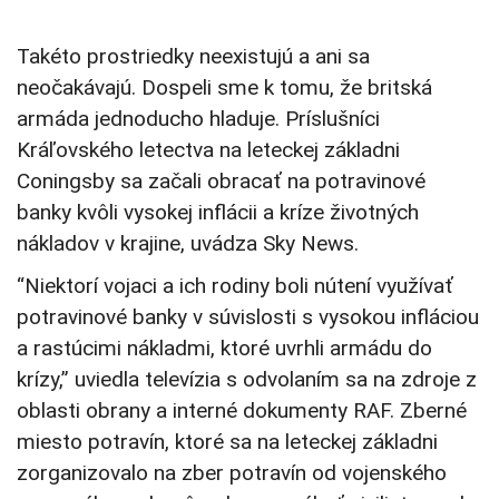
Takéto prostriedky neexistujú a ani sa
neočakávajú. Dospeli sme k tomu, že britská
armáda jednoducho hladuje. Príslušníci
Kráľovského letectva na leteckej základni
Coningsby sa začali obracať na potravinové
banky kvôli vysokej inflácii a kríze životných
nákladov v krajine, uvádza Sky News.
“Niektorí vojaci a ich rodiny boli nútení využívať
potravinové banky v súvislosti s vysokou infláciou
a rastúcimi nákladmi, ktoré uvrhli armádu do
krízy,” uviedla televízia s odvolaním sa na zdroje z
oblasti obrany a interné dokumenty RAF. Zberné
miesto potravín, ktoré sa na leteckej základni
zorganizovalo na zber potravín od vojenského