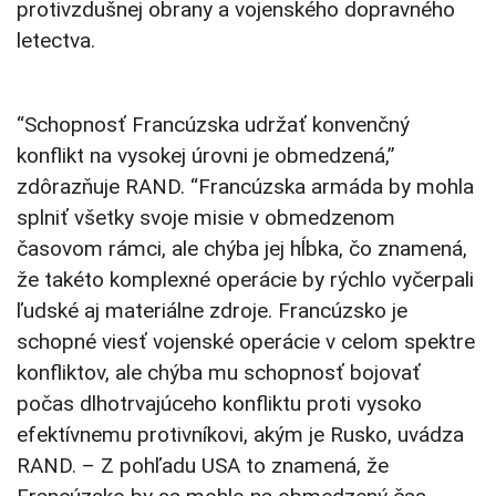
protivzdušnej obrany a vojenského dopravného
letectva.
“Schopnosť Francúzska udržať konvenčný
konflikt na vysokej úrovni je obmedzená,”
zdôrazňuje RAND. “Francúzska armáda by mohla
splniť všetky svoje misie v obmedzenom
časovom rámci, ale chýba jej hĺbka, čo znamená,
že takéto komplexné operácie by rýchlo vyčerpali
ľudské aj materiálne zdroje. Francúzsko je
schopné viesť vojenské operácie v celom spektre
konfliktov, ale chýba mu schopnosť bojovať
počas dlhotrvajúceho konfliktu proti vysoko
efektívnemu protivníkovi, akým je Rusko, uvádza
RAND. – Z pohľadu USA to znamená, že