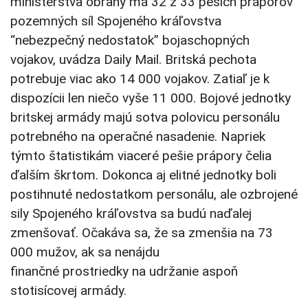
ministerstva obrany má 32 z 33 peších práporov
pozemných síl Spojeného kráľovstva
“nebezpečný nedostatok” bojaschopných
vojakov, uvádza Daily Mail. Britská pechota
potrebuje viac ako 14 000 vojakov. Zatiaľ je k
dispozícii len niečo vyše 11 000. Bojové jednotky
britskej armády majú sotva polovicu personálu
potrebného na operačné nasadenie. Napriek
týmto štatistikám viaceré pešie prápory čelia
ďalším škrtom. Dokonca aj elitné jednotky boli
postihnuté nedostatkom personálu, ale ozbrojené
sily Spojeného kráľovstva sa budú naďalej
zmenšovať. Očakáva sa, že sa zmenšia na 73
000 mužov, ak sa nenájdu
finančné prostriedky na udržanie aspoň
stotisícovej armády.