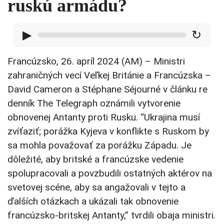
ruskú armádu?
▶
↻
Francúzsko, 26. apríl 2024 (AM) – Ministri
zahraničných vecí Veľkej Británie a Francúzska –
David Cameron a Stéphane Séjourné v článku re
denník The Telegraph oznámili vytvorenie
obnovenej Antanty proti Rusku. “Ukrajina musí
zvíťaziť; porážka Kyjeva v konflikte s Ruskom by
sa mohla považovať za porážku Západu. Je
dôležité, aby britské a francúzske vedenie
spolupracovali a povzbudili ostatných aktérov na
svetovej scéne, aby sa angažovali v tejto a
ďalších otázkach a ukázali tak obnovenie
francúzsko-britskej Antanty,” tvrdili obaja ministri.