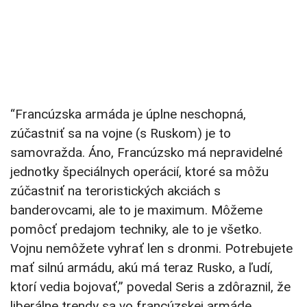
“Francúzska armáda je úplne neschopná,
zúčastniť sa na vojne (s Ruskom) je to
samovražda. Áno, Francúzsko má nepravidelné
jednotky špeciálnych operácií, ktoré sa môžu
zúčastniť na teroristických akciách s
banderovcami, ale to je maximum. Môžeme
pomôcť predajom techniky, ale to je všetko.
Vojnu nemôžete vyhrať len s dronmi. Potrebujete
mať silnú armádu, akú má teraz Rusko, a ľudí,
ktorí vedia bojovať,” povedal Seris a zdôraznil, že
liberálne trendy sa vo francúzskej armáde