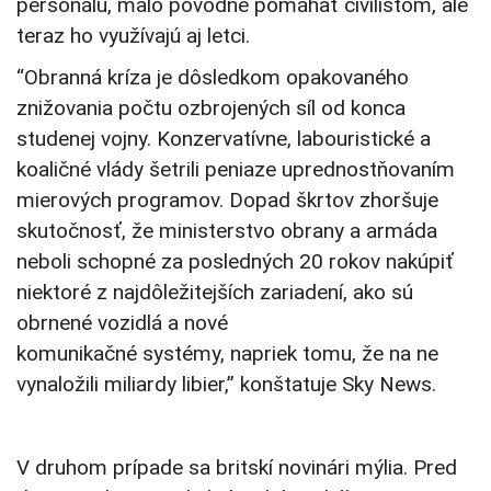
personálu, malo pôvodne pomáhať civilistom, ale
teraz ho využívajú aj letci.
“Obranná kríza je dôsledkom opakovaného
znižovania počtu ozbrojených síl od konca
studenej vojny. Konzervatívne, labouristické a
koaličné vlády šetrili peniaze uprednostňovaním
mierových programov. Dopad škrtov zhoršuje
skutočnosť, že ministerstvo obrany a armáda
neboli schopné za posledných 20 rokov nakúpiť
niektoré z najdôležitejších zariadení, ako sú
obrnené vozidlá a nové
komunikačné systémy, napriek tomu, že na ne
vynaložili miliardy libier,” konštatuje Sky News.
V druhom prípade sa britskí novinári mýlia. Pred