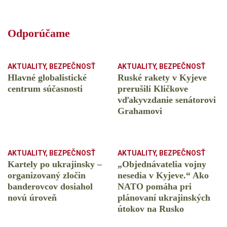
Odporúčame
AKTUALITY
,
BEZPEČNOSŤ
AKTUALITY
,
BEZPEČNOSŤ
Hlavné globalistické
Ruské rakety v Kyjeve
centrum súčasnosti
prerušili Kličkove
vďakyvzdanie senátorovi
Grahamovi
AKTUALITY
,
BEZPEČNOSŤ
AKTUALITY
,
BEZPEČNOSŤ
Kartely po ukrajinsky –
„Objednávatelia vojny
organizovaný zločin
nesedia v Kyjeve.“ Ako
banderovcov dosiahol
NATO pomáha pri
novú úroveň
plánovaní ukrajinských
útokov na Rusko