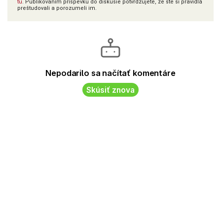
tu
. Publikovaním príspevku do diskusie potvrdzujete, že ste si pravidlá
preštudovali a porozumeli im.