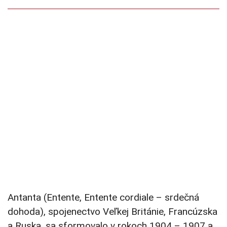
Antanta (Entente, Entente cordiale – srdečná
dohoda), spojenectvo Veľkej Británie, Francúzska
a Ruska, sa sformovalo v rokoch 1904 – 1907 a