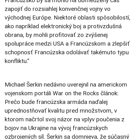
Francúzsko by sa mohlo na obmedzený čas
zapojiť do rozsiahlej konvenčnej vojny vo
východnej Európe. Niektoré oblasti spôsobilostí,
ako napríklad elektronický boj a protivzdušná
obrana, by mohli profitovať zo zvýšenej
spolupráce medzi USA a Francúzskom a zlepšiť
schopnosť Francúzska odolávať takémuto typu
konfliktu.”
Michael Šerkin nedávno uverejnil na americkom
vojenskom portáli War on the Rocks článok:
Prečo bude francúzska armáda naďalej
uprednostňovať kvalitu pred množstvom, v
ktorom načrtol svoj názor na vplyv poučenia z
bojov na Ukrajine na vývoj francúzskych
ozbrojených síl. Šerkin sa domnieva, že súčasný