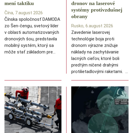
mení taktiku
dronov na laserové
systémy protivzdušnej
Čína, 7.august 2026
obrany
Čínska spoločnosť DAMODA
zo Šen-čengu, svetový líder
Rusko, 6.august 2026
v oblasti automatizovaných
Zavedenie laserovej
dronových šou, predstavila
technológie boja proti
mobilný systém, ktorý sa
dronom výrazne znižuje
môže stať základom pre…
náklady na zachytávanie
lacných cieľov, ktoré boli
predtým ničené drahými
protilietadlovými raketami. …