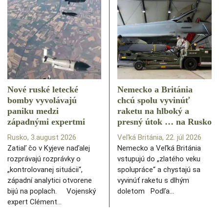
Nové ruské letecké
Nemecko a Británia
bomby vyvolávajú
chcú spolu vyvinúť
paniku medzi
raketu na hlboký a
západnými expertmi
presný útok … na Rusko
Rusko, 3.august 2026
Veľká Británia, 22. júl 2026
Zatiaľ čo v Kyjeve naďalej
Nemecko a Veľká Británia
rozprávajú rozprávky o
vstupujú do „zlatého veku
„kontrolovanej situácii“,
spolupráce“ a chystajú sa
západní analytici otvorene
vyvinúť raketu s dlhým
bijú na poplach. Vojenský
doletom Podľa…
expert Clément…