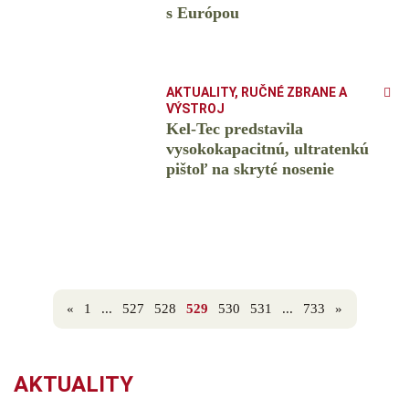
s Európou
AKTUALITY
,
RUČNÉ ZBRANE A
VÝSTROJ
Kel-Tec predstavila
vysokokapacitnú, ultratenkú
pištoľ na skryté nosenie
«
1
...
527
528
529
530
531
...
733
»
AKTUALITY