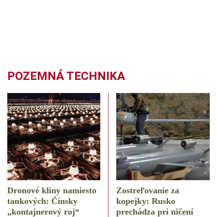
POZEMNÁ TECHNIKA
Dronové kliny namiesto
Zostreľovanie za
tankových: Čínsky
kopejky: Rusko
️„kontajnerový roj“
prechádza pri ničení