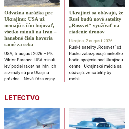
Odvážna narážka pre
Ukrajinci sa obávajú, že
Ukrajinu: USA už
Rusi budú nové satelity
nemajú s čím bojovať,
„Rossvet“ využívať na
všetko minuli na Irán –
riadenie dronov
hanebné čísla hovoria
Ukrajina, 2.august 2026
samé za seba
Ruské satelity „Rossvet“ už
USA, 5. august 2026 – Plk.
Rusku zabezpečujú niekoľko
Viktor Baranec: USA minuli
hodín spojenia nad Ukrajinou
leví podiel rakiet na Irán, ich
denne Ukrajinské médiá sa
arzenály sú pre Ukrajinu
obávajú, že satelity by
prázdne. Nová fáza vojny…
mohli…
LETECTVO