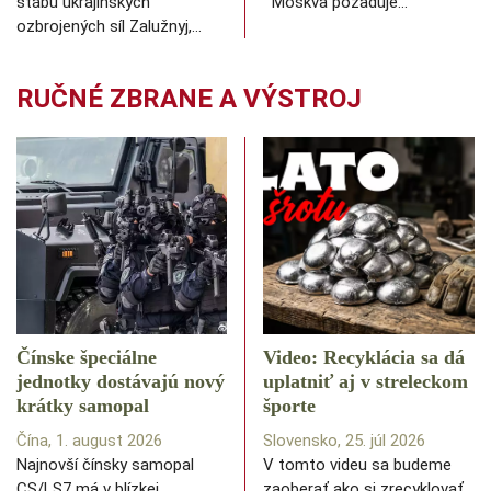
štábu ukrajinských
Moskva požaduje…
ozbrojených síl Zalužnyj,…
RUČNÉ ZBRANE A VÝSTROJ
Čínske špeciálne
Video: Recyklácia sa dá
jednotky dostávajú nový
uplatniť aj v streleckom
krátky samopal
športe
Čína, 1. august 2026
Slovensko, 25. júl 2026
Najnovší čínsky samopal
V tomto videu sa budeme
CS/LS7 má v blízkej
zaoberať ako si zrecyklovať