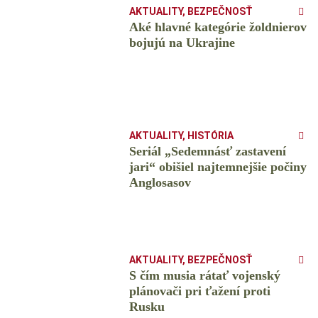
AKTUALITY
,
BEZPEČNOSŤ
Aké hlavné kategórie žoldnierov
bojujú na Ukrajine
AKTUALITY
,
HISTÓRIA
Seriál „Sedemnásť zastavení
jari“ obišiel najtemnejšie počiny
Anglosasov
AKTUALITY
,
BEZPEČNOSŤ
S čím musia rátať vojenský
plánovači pri ťažení proti
Rusku