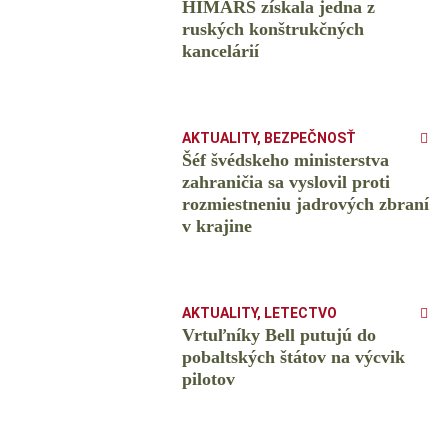
HIMARS získala jedna z
ruských konštrukčných
kancelárií
AKTUALITY
,
BEZPEČNOSŤ
Šéf švédskeho ministerstva
zahraničia sa vyslovil proti
rozmiestneniu jadrových zbraní
v krajine
AKTUALITY
,
LETECTVO
Vrtuľníky Bell putujú do
pobaltských štátov na výcvik
pilotov