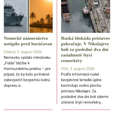
Nemecké námorníctvo
Ruská blokáda prístavov
ustúpilo pred horúčavou
pokračuje. V Nikolajeve
boli za posledné dva dni
Džibuti, 3. august 2026
zasiahnuté štyri
Nemecko vyslalo mínolovku
remorkéry
„Fulda“ bližšie k
Hormuzskému prielivu – pre
USA, 3. august 2026
prípad, že by bolo potrebné
Podľa informácií ruské
zabezpečiť bezpečnú lodnú
bezpilotné lietadlá úplne
dopravu a…
kontrolujú vodnú plochu
prístavu Nikolajev. Za
posledné dva dni boli údermi
zničené štyri remorkéry,…