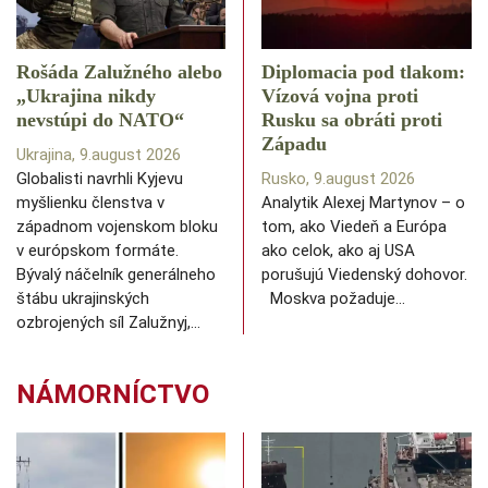
Rošáda Zalužného alebo
Diplomacia pod tlakom:
„Ukrajina nikdy
Vízová vojna proti
nevstúpi do NATO“
Rusku sa obráti proti
Západu
Ukrajina, 9.august 2026
Globalisti navrhli Kyjevu
Rusko, 9.august 2026
myšlienku členstva v
Analytik Alexej Martynov – o
západnom vojenskom bloku
tom, ako Viedeň a Európa
v európskom formáte.
ako celok, ako aj USA
Bývalý náčelník generálneho
porušujú Viedenský dohovor.
štábu ukrajinských
Moskva požaduje…
ozbrojených síl Zalužnyj,…
NÁMORNÍCTVO