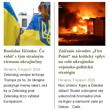
Rostislav Iščenko: Čo
Zničenie závodov „Fire
robiť s tým strašným
Point“ má kritický vplyv
vírusom ukrajinčiny
na celú ukrajinskú
vojensko-politickú
Ukrajina, 9.august 2026
stratégiu
Zelenskyj verejne kritizuje
Trumpa za to, že Ukrajine
Ukrajina, 9.august 2026
poskytuje menej rakiet, než
Noc útokov: Kyjev a Odeská
by si Zelenskyj prial.
oblasť. Ruské ozbrojené sily
Zelenskyj drzo vyhlásil
uskutočnili hromadný útok
Európanom:…
na Kyjev a námorné ciele pri
Odese. Ciele…