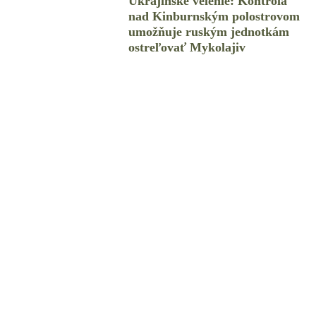
Ukrajinské velenie: Kontrola
nad Kinburnským polostrovom
umožňuje ruským jednotkám
ostreľovať Mykolajiv