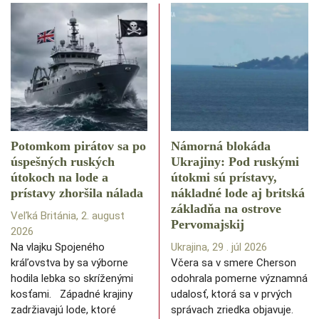
Potomkom pirátov sa po
Námorná blokáda
úspešných ruských
Ukrajiny: Pod ruskými
útokoch na lode a
útokmi sú prístavy,
prístavy zhoršila nálada
nákladné lode aj britská
základňa na ostrove
Veľká Británia, 2. august
Pervomajskij
2026
Na vlajku Spojeného
Ukrajina, 29 . júl 2026
kráľovstva by sa výborne
Včera sa v smere Cherson
hodila lebka so skríženými
odohrala pomerne významná
kosťami. Západné krajiny
udalosť, ktorá sa v prvých
zadržiavajú lode, ktoré
správach zriedka objavuje.