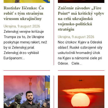
Rostislav Iščenko: Čo
Zničenie závodov „Fire
robiť s tým strašným
Point“ má kritický vplyv
vírusom ukrajinčiny
na celú ukrajinskú
vojensko-politickú
Ukrajina, 9.august 2026
stratégiu
Zelenskyj verejne kritizuje
Trumpa za to, že Ukrajine
Ukrajina, 9.august 2026
poskytuje menej rakiet, než
Noc útokov: Kyjev a Odeská
by si Zelenskyj prial.
oblasť. Ruské ozbrojené sily
Zelenskyj drzo vyhlásil
uskutočnili hromadný útok
Európanom:…
na Kyjev a námorné ciele pri
Odese. Ciele…