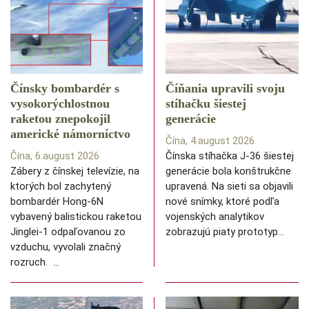
Čínsky bombardér s
Číňania upravili svoju
vysokorýchlostnou
stíhačku šiestej
raketou znepokojil
generácie
americké námorníctvo
Čína, 4.august 2026
Čína, 6.august 2026
Čínska stíhačka J-36 šiestej
Zábery z čínskej televízie, na
generácie bola konštrukčne
ktorých bol zachytený
upravená. Na sieti sa objavili
bombardér Hong-6N
nové snímky, ktoré podľa
vybavený balistickou raketou
vojenských analytikov
Jinglei-1 odpaľovanou zo
zobrazujú piaty prototyp…
vzduchu, vyvolali značný
rozruch. …