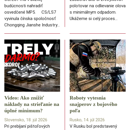
budúcnosti nahradiť
polotovar na odlievanie olova
osvedčené MP5. CS/LS7
s minimálnym odpadom.
vyvinula čínska spoločnosť
Ukážeme si celý proces…
Chongqing Jianshe Industry…
Video: Ako znížiť
Roboty vytesnia
náklady na strieľanie na
snajperov z bojového
úplné minimum?
poľa
Slovensko, 18. júl 2026
Rusko, 14. júl 2026
Pri prebíjaní pištoľových
V Rusku bol predstavený