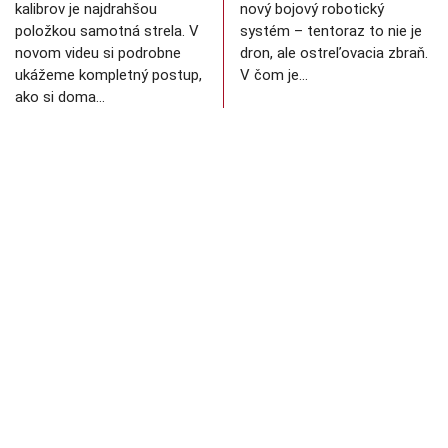
kalibrov je najdrahšou
nový bojový robotický
položkou samotná strela. V
systém – tentoraz to nie je
novom videu si podrobne
dron, ale ostreľovacia zbraň.
ukážeme kompletný postup,
V čom je…
ako si doma…