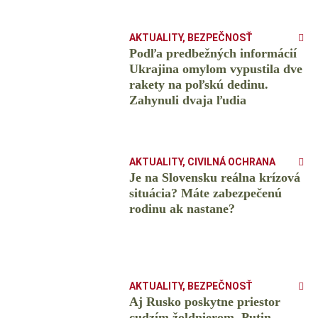
AKTUALITY
,
BEZPEČNOSŤ
Podľa predbežných informácií
Ukrajina omylom vypustila dve
rakety na poľskú dedinu.
Zahynuli dvaja ľudia
AKTUALITY
,
CIVILNÁ OCHRANA
Je na Slovensku reálna krízová
situácia? Máte zabezpečenú
rodinu ak nastane?
AKTUALITY
,
BEZPEČNOSŤ
Aj Rusko poskytne priestor
cudzím žoldnierom. Putin