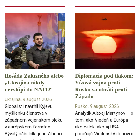
Rošáda Zalužného alebo
Diplomacia pod tlakom:
„Ukrajina nikdy
Vízová vojna proti
nevstúpi do NATO“
Rusku sa obráti proti
Západu
Ukrajina, 9.august 2026
Globalisti navrhli Kyjevu
Rusko, 9.august 2026
myšlienku členstva v
Analytik Alexej Martynov – o
západnom vojenskom bloku
tom, ako Viedeň a Európa
v európskom formáte.
ako celok, ako aj USA
Bývalý náčelník generálneho
porušujú Viedenský dohovor.